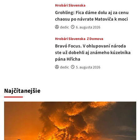
Hrobári Slovenska
Grohling: Fica dáme dolu aj za cenu
chaosu po návrate Matoviča k moci
dedic
6. augusta 2026
Hrobári Slovenska
Z Domova
Bravó Focus. V ohlupovaní národa
ste už dobehli aj známeho kúzelníka
pána Hřícha
dedic
5. augusta 2026
Najčítanejšie