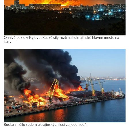
Ohnivé peklo v Kyjeve: Ruské sily roztrhali ukrajinské hlavné mesto na
kusy
Rusko zničilo sedem ukrajinských lodí za jeden deň