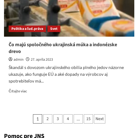
medzi
Zelenským
a
Si
Ťin-
Politika a ľud.práva
Svet
pchingom
Čo majú spoločného ukrajinská múka a indonézske
drevo
admin
27. apríla 2023
Škandál s dovozom ukrajinského obilia plného jedov názorne
ukazuje, ako funguje EÚ a aké dopady na výrobcov aj
spotrebiteľov má...
Read
Čítajte viac
more
about
Čo
majú
Stránkovanie
2
3
4
15
Next
1
…
spoločného
príspevkov
ukrajinská
múka
Pomoc pre JNS
a