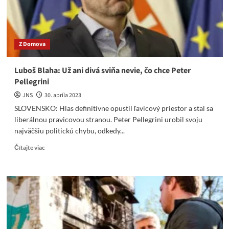
KAŽDÉHO
ČECHA
O
18
Z Domova
500
CZK
MESAČNE,
Luboš Blaha: Už ani divá sviňa nevie, čo chce Peter
HEGER
Pellegrini
OKRÁDA
KAŽDÉHO
JNS
30. apríla 2023
SLOVÁKA
SLOVENSKO: Hlas definitívne opustil ľavicový priestor a stal sa
O
liberálnou pravicovou stranou. Peter Pellegrini urobil svoju
533
najväčšiu politickú chybu, odkedy...
EUR
MESAČNE!!!
Read
Čítajte viac
more
about
Luboš
Blaha:
Už
ani
divá
sviňa