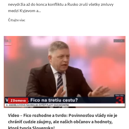
nevydržia až do konca konfliktu a Rusko zruší všetky zmluvy
Dobrá
medzi Kyjevom a...
voľba
sa
Read
Čítajte viac
spájajú!
more
about
Scott
Ritter
–
Západ
utrie
svoj
chamtivý
nos.
Zelenskyj
a
jeho
režim
Z Domova
skončí
a
Rusko
Video – Fico rozhodne a tvrdo: Povinnosťou vlády nie je
zruší
chrániť cudzie záujmy, ale našich občanov a hodnoty,
všetky
ktoré tvoria Slovensko!
zmluvy