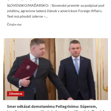
len
SLOVENSKO/MAĎARSKO: : Slovenský premiér sa podpísal pod
aby
zvláštny, agresívne ladený článok v americkom Foreign Affairs.
si
Text má pôsobiť úderne –...
zaslúžila
svoj
Read
Čítajte viac
nehorázny
more
plat
about
Maďari
citujú
Daga
Daniša:
HEGER
SA
HRÁ
NA
VOJNOVÉHO
JASTRABA!
Z Domova
Smer odkázal domotanému Pellegrinimu: Súperom,