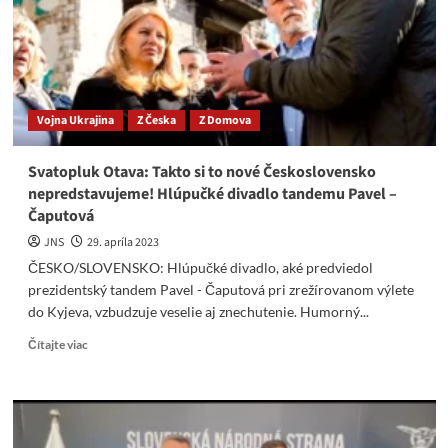
nevie,
čo
chce
Peter
Pellegrini
Vojna Ukrajina
Z Česka
Z Domova
Svatopluk Otava: Takto si to nové Československo
nepredstavujeme! Hlúpučké divadlo tandemu Pavel –
Čaputová
JNS
29. apríla 2023
ČESKO/SLOVENSKO: Hlúpučké divadlo, aké predviedol
prezidentský tandem Pavel - Čaputová pri zrežírovanom výlete
do Kyjeva, vzbudzuje veselie aj znechutenie. Humorný...
Read
Čítajte viac
more
about
Svatopluk
Otava:
Takto