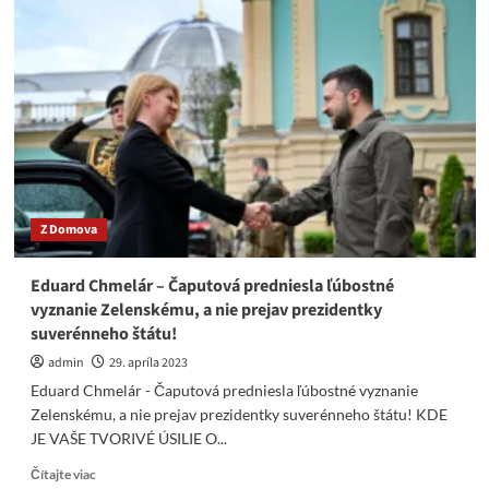
a
Taraba
zvolávajú
národ!
V
nedeľu
7.mája
všetci
na
Devín!
Z Domova
Eduard Chmelár – Čaputová predniesla ľúbostné
vyznanie Zelenskému, a nie prejav prezidentky
suverénneho štátu!
admin
29. apríla 2023
Eduard Chmelár - Čaputová predniesla ľúbostné vyznanie
Zelenskému, a nie prejav prezidentky suverénneho štátu! KDE
JE VAŠE TVORIVÉ ÚSILIE O...
Read
Čítajte viac