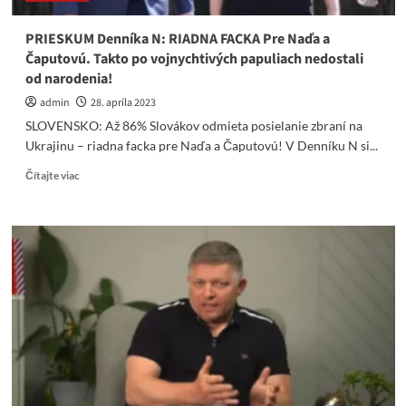
a
môže
PRIESKUM Denníka N: RIADNA FACKA Pre Naďa a
sa
Čaputovú. Takto po vojnychtivých papuliach nedostali
vyraziť.
od narodenia!
admin
28. apríla 2023
SLOVENSKO: Až 86% Slovákov odmieta posielanie zbraní na
Ukrajinu – riadna facka pre Naďa a Čaputovú! V Denníku N si...
Read
Čítajte viac
more
about
PRIESKUM
Denníka
N:
RIADNA
FACKA
Pre
Naďa
a
Čaputovú.
Takto
po