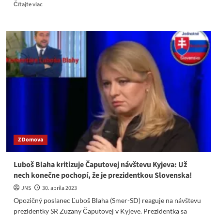
Read
Čítajte viac
more
about
VIDEO
Podpora
Smeru
rastie
i
v
Bratislave:
S
Ficom
stavali
máj
stovky
Z Domova
ľudí!
Luboš Blaha kritizuje Čaputovej návštevu Kyjeva: Už
nech konečne pochopí, že je prezidentkou Slovenska!
JNS
30. apríla 2023
Opozičný poslanec Ľuboš Blaha (Smer-SD) reaguje na návštevu
prezidentky SR Zuzany Čaputovej v Kyjeve. Prezidentka sa