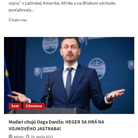
vojnu“ v Latinskej Amerike, Afrike a na Blízkom východe,
posťažovala...
Read
Čítajte viac
more
about
Prieskum:
Takmer
nikto
v
Európe
už
neverí
Bruselu.
„Je
to
výsledok
ruskej
Svet
Z Domova
propagandy“
–
hlúpo
Maďari citujú Daga Daniša: HEGER SA HRÁ NA
presviedča
VOJNOVÉHO JASTRABA!
eurokomisárka
Jourová,
admin
29. apríla 2023