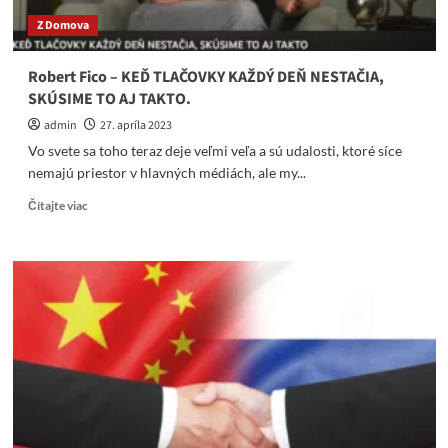
vojnychtivých
Z Domova
papuliach
nedostali
od
Robert Fico – KEĎ TLAČOVKY KAŽDÝ DEŇ NESTAČIA,
narodenia!
SKÚSIME TO AJ TAKTO.
admin
27. apríla 2023
Vo svete sa toho teraz deje veľmi veľa a sú udalosti, ktoré síce
nemajú priestor v hlavných médiách, ale my...
Read
Čítajte viac
more
about
Robert
Fico
–
KEĎ
TLAČOVKY
KAŽDÝ
DEŇ
NESTAČIA,
SKÚSIME
TO