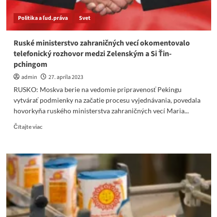
AJ
TAKTO.
Politika a ľud.práva
Svet
Ruské ministerstvo zahraničných vecí okomentovalo
telefonický rozhovor medzi Zelenským a Si Ťin-
pchingom
admin
27. apríla 2023
RUSKO: Moskva berie na vedomie pripravenosť Pekingu
vytvárať podmienky na začatie procesu vyjednávania, povedala
hovorkyňa ruského ministerstva zahraničných vecí Maria...
Read
Čítajte viac
more
about
Ruské
ministerstvo
zahraničných
vecí
okomentovalo
telefonický
rozhovor