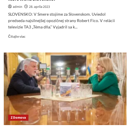
medzi
admin
28. apríla 2023
Kyjevom
SLOVENSKO: V Smere stojíme za Slovenskom. Uviedol
a
predseda najsilnejšej opozičnej strany Robert Fico. V relácii
americkými
televízie TA3 „Téma dňa.“ Vyjadril sa k...
spoločnosťami.
Read
Čítajte viac
more
about
Video
–
Fico
rozhodne
a
tvrdo:
Povinnosťou
vlády
nie
je
chrániť
cudzie
Z Domova
záujmy,
ale
našich