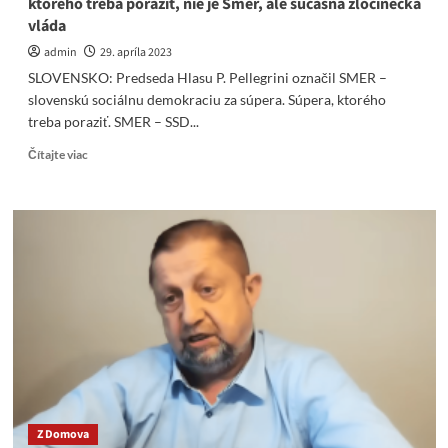
ktorého treba poraziť, nie je Smer, ale súčasná zločinecká
vláda
admin
29. apríla 2023
SLOVENSKO: Predseda Hlasu P. Pellegrini označil SMER –
slovenskú sociálnu demokraciu za súpera. Súpera, ktorého
treba poraziť. SMER – SSD...
Read
Čítajte viac
more
about
Smer
odkázal
domotanému
Pellegrinimu:
Súperom,
ktorého
treba
poraziť,
nie
je
Smer,
ale
Z Domova
súčasná