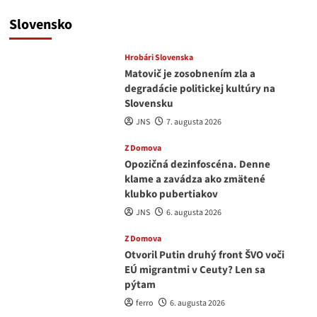
Slovensko
Hrobári Slovenska
Matovič je zosobnením zla a
degradácie politickej kultúry na
Slovensku
JNS
7. augusta 2026
Z Domova
Opozičná dezinfoscéna. Denne
klame a zavádza ako zmätené
klubko pubertiakov
JNS
6. augusta 2026
Z Domova
Otvoril Putin druhý front ŠVO voči
EÚ migrantmi v Ceuty? Len sa
pýtam
ferro
6. augusta 2026