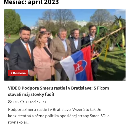
Mesiac:
apríl 2023
Z Domova
VIDEO Podpora Smeru rastie i v Bratislave: S Ficom
stavali máj stovky ľudí!
JNS
30. apríla 2023
Podpora Smeru rastie i v Bratislave. Vyzerá to tak, že
konzistentná a rázna politika opozičnej strany Smer-SD, a
rovnako aj...