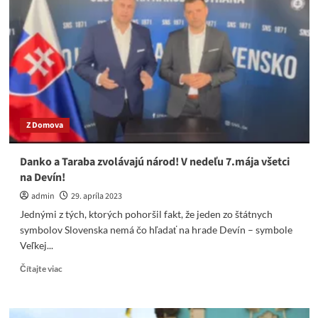
si
to
nové
Československo
nepredstavujeme!
Hlúpučké
divadlo
tandemu
Pavel
Z Domova
–
Čaputová
Danko a Taraba zvolávajú národ! V nedeľu 7.mája všetci
na Devín!
admin
29. apríla 2023
Jednými z tých, ktorých pohoršil fakt, že jeden zo štátnych
symbolov Slovenska nemá čo hľadať na hrade Devín – symbole
Veľkej...
Read
Čítajte viac
more
about
Danko