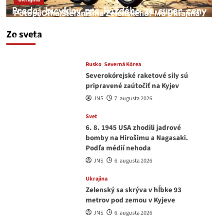
Potopí Oľha Stefanišina Zelenského? Má Ukrajina
a EU korupciu v krvi?
Zo sveta
JNS
7. augusta 2026
Rusko
Severná Kórea
Severokórejské raketové sily sú
pripravené zaútočiť na Kyjev
JNS
7. augusta 2026
Svet
6. 8. 1945 USA zhodili jadrové
bomby na Hirošimu a Nagasaki.
Podľa médií nehoda
JNS
6. augusta 2026
Ukrajina
Zelenský sa skrýva v hĺbke 93
metrov pod zemou v Kyjeve
JNS
6. augusta 2026