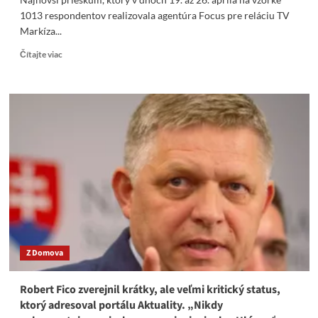
1013 respondentov realizovala agentúra Focus pre reláciu TV
Markíza...
Read
Čítajte viac
more
about
PRIESKUM!
Hegerovi
Demokrati
absolútne
MIMO!
Remišová
ešte
viac!
Z Domova
Robert Fico zverejnil krátky, ale veľmi kritický status,
ktorý adresoval portálu Aktuality. „Nikdy