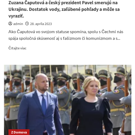
Zuzana Čaputová a český prezident Pavel smerujú na
občanov
Ukrajinu. Dostatok vody, zaľúbené pohľady a môže sa
a
vyraziť.
hodnoty,
ktoré
admin
28. apríla 2023
tvoria
Ako Čaputová vo svojom statuse spomína, spolu s Čechmi nás
Slovensko!
spája spoločná skúsenosť aj s fašizmom či komunizmom a s...
Read
Čítajte viac
more
about
Zuzana
Čaputová
a
český
prezident
Pavel
smerujú
na
Ukrajinu.
Dostatok
vody,
zaľúbené
Z Domova
pohľady