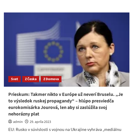
more
about
Eduard
Chmelár
–
Čaputová
predniesla
ľúbostné
vyznanie
Zelenskému,
a
nie
prejav
prezidentky
Svet
Z Česka
Z Domova
suverénneho
štátu!
Prieskum: Takmer nikto v Európe už neverí Bruselu. „Je
to výsledok ruskej propagandy“ – hlúpo presviedča
eurokomisárka Jourová, len aby si zaslúžila svoj
nehorázny plat
admin
29. apríla 2023
EU: Rusko v súvislosti s vojnou na Ukrajine vyhráva „mediálnu