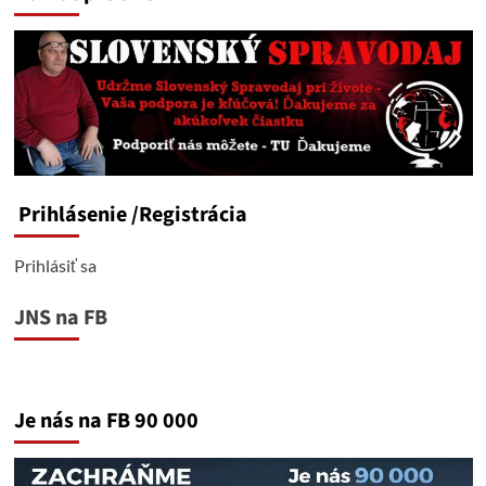
indonézske
drevo
Prihlásenie
/Registrácia
Prihlásiť sa
JNS na FB
Je nás na FB 90 000