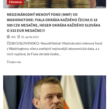
Z Domova
„Nikdy
nekomentujem
prieskumy
MEDZINÁRODNÝ MENOVÝ FOND (MMF) VO
verejnej
WASHINGTONE: FIALA OKRÁDA KAŽDÉHO ČECHA O 18
mienky.
500 CZK MESAČNE, HEGER OKRÁDA KAŽDÉHO SLOVÁKA
Hlúposť
O 533 EUR MESAČNE!!!
áno,“
dodal
JNS
30. apríla 2023
Fico,
ČESKO/SLOVENSKO: Neuvěřitelné! Mezinárodní měnový fond
ktorého
z Washingtonu včera zveřejnil nejnovější ekonomická data, a z
názor
prinášame
nich vyplývá, že Fiala okrádá české...
v
Read
Čítajte viac
plnom
more
znení.
about
MEDZINÁRODNÝ
MENOVÝ
FOND
(MMF)
VO
WASHINGTONE:
FIALA
OKRÁDA