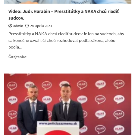
zločinecká
vláda
Video: Judr.Harabin – Presstitútky a NAKA chcú riadiť
sudcov.
admin
28. apríla 2023
Presstitútky a NAKA chcú riadiť sudcov.Je len na sudcoch, aby
sa konečne ozvali, či chcú rozhodovať podľa zákona, alebo
podľa...
Read
Čítajte viac
more
about
Video:
Judr.Harabin
–
Presstitútky
a
NAKA
chcú
riadiť
sudcov.