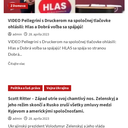
Z Domova
VIDEO Pellegrini s Druckerom na spoločnej tlačovke
ohlásili: Hlas a Dobrá voľba sa spájajú!
admin
28. apríla 2023
VIDEO Pellegrini s Druckerom na spoločnej tlačovke ohlásili:
Hlas a Dobrá voľba sa spájajú! HLAS sa spája so stranou
Dobrá...
Read
Čítajte viac
more
about
VIDEO
Pellegrini
Politika a ľud.práva
Vojna Ukrajina
s
Druckerom
Scott Ritter – Západ utrie svoj chamtivý nos. Zelenskyj a
na
jeho režim skončí a Rusko zruší všetky zmluvy medzi
spoločnej
Kyjevom a americkými spoločnosťami.
tlačovke
ohlásili:
admin
28. apríla 2023
Hlas
Ukrajinský prezident Volodymyr Zelenskyj a jeho vláda
a