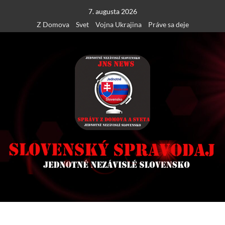
Skip
7. augusta 2026
to
Z Domova
Svet
Vojna Ukrajina
Práve sa deje
content