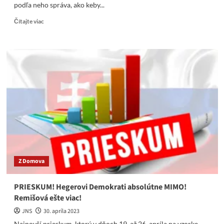
podľa neho správa, ako keby...
Read
Čítajte viac
more
about
Luboš
Blaha
kritizuje
Čaputovej
návštevu
Kyjeva:
Už
nech
konečne
pochopí,
že
je
Z Domova
prezidentkou
Slovenska!
PRIESKUM! Hegerovi Demokrati absolútne MIMO!
Remišová ešte viac!
JNS
30. apríla 2023
Najnovší prieskum, ktorý v dňoch 19. až 26. apríla na vzorke