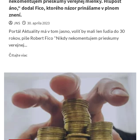
nekomentujem prieskumy verejnej mienky. Hlúposť
áno,“ dodal Fico, ktorého názor prinášame v plnom
znení.
JNS
30. apríla 2023
Portál Aktuality má v tom jasno, voliť by mali len ľudia do 30
rokov, píše Robert Fico "Nikdy nekomentujem prieskumy
verejnej...
Read
Čítajte viac
more
about
Robert
Fico
zverejnil
krátky,
ale
veľmi
kritický
status,
ktorý
adresoval
portálu
Aktuality.