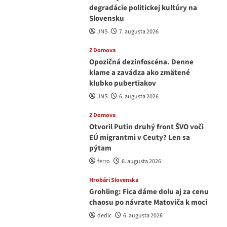
degradácie politickej kultúry na
Slovensku
JNS
7. augusta 2026
Z Domova
Opozičná dezinfoscéna. Denne
klame a zavádza ako zmätené
klubko pubertiakov
JNS
6. augusta 2026
Z Domova
Otvoril Putin druhý front ŠVO voči
EÚ migrantmi v Ceuty? Len sa
pýtam
ferro
6. augusta 2026
Hrobári Slovenska
Grohling: Fica dáme dolu aj za cenu
chaosu po návrate Matoviča k moci
dedic
6. augusta 2026