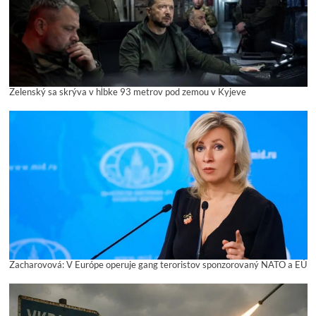
Zelenský sa skrýva v hĺbke 93 metrov pod zemou v Kyjeve
Zacharovová: V Európe operuje gang teroristov sponzorovaný NATO a EÚ