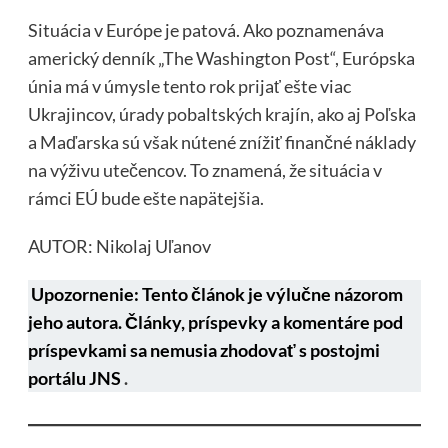
Situácia v Európe je patová. Ako poznamenáva
americký denník „The Washington Post“, Európska
únia má v úmysle tento rok prijať ešte viac
Ukrajincov, úrady pobaltských krajín, ako aj Poľska
a Maďarska sú však nútené znížiť finančné náklady
na výživu utečencov. To znamená, že situácia v
rámci EÚ bude ešte napätejšia.
AUTOR: Nikolaj Uľanov
Upozornenie: Tento článok je výlučne názorom
jeho autora. Články, príspevky a komentáre pod
príspevkami sa nemusia zhodovať s postojmi
portálu JNS
.