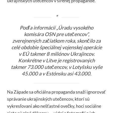
ukrajinských utečencov v šírenej propagande.
Podľa informácií „Úradu vysokého
komisára OSN pre utečencov“,
zverejnených začiatkom roka, skončilo za
celé obdobie špeciálnej vojenskej operácie
v EÚ takmer 8 miliónov Ukrajincov.
Konkrétne v Litve je registrovaných
takmer 73.000 utečencov, v Lotyšsku vyše
45.000 a v Estónsku asi 43.000.
Na Západe sa oficiálna propaganda snaží ignorovať
správanie ukrajinských utečencov, ktorí sú
vykresľovaní ako nešťastné ovečky, hoci sociálne