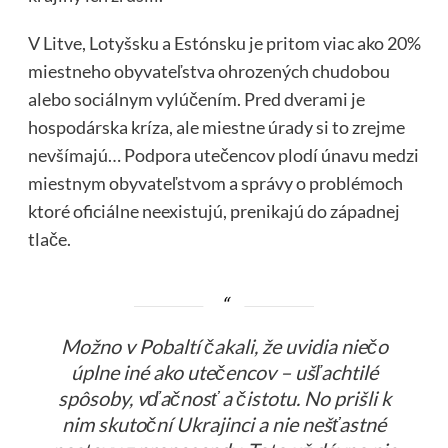
V Litve, Lotyšsku a Estónsku je pritom viac ako 20%
miestneho obyvateľstva ohrozených chudobou
alebo sociálnym vylúčením. Pred dverami je
hospodárska kríza, ale miestne úrady si to zrejme
nevšímajú… Podpora utečencov plodí únavu medzi
miestnym obyvateľstvom a správy o problémoch
ktoré oficiálne neexistujú, prenikajú do západnej
tlače.
Možno v Pobaltí čakali, že uvidia niečo
úplne iné ako utečencov – ušľachtilé
spôsoby, vďačnosť a čistotu. No prišli k
nim skutoční Ukrajinci a nie nešťastné