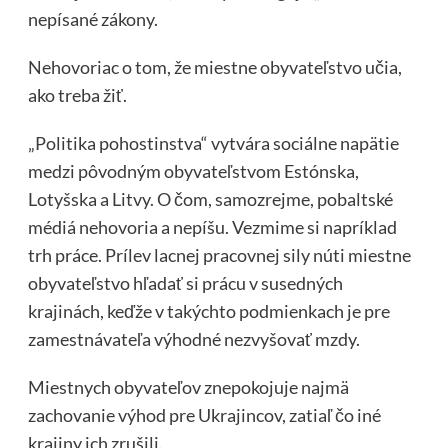
nepísané zákony.
Nehovoriac o tom, že miestne obyvateľstvo učia,
ako treba žiť.
„Politika pohostinstva“ vytvára sociálne napätie
medzi pôvodným obyvateľstvom Estónska,
Lotyšska a Litvy. O čom, samozrejme, pobaltské
médiá nehovoria a nepíšu. Vezmime si napríklad
trh práce. Prílev lacnej pracovnej sily núti miestne
obyvateľstvo hľadať si prácu v susedných
krajinách, keďže v takýchto podmienkach je pre
zamestnávateľa výhodné nezvyšovať mzdy.
Miestnych obyvateľov znepokojuje najmä
zachovanie výhod pre Ukrajincov, zatiaľ čo iné
krajiny ich zrušili.