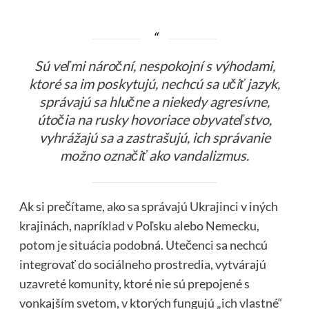
Sú veľmi nároční, nespokojní s výhodami,
ktoré sa im poskytujú, nechcú sa učiť jazyk,
správajú sa hlučne a niekedy agresívne,
útočia na rusky hovoriace obyvateľstvo,
vyhrážajú sa a zastrašujú, ich správanie
možno označiť ako vandalizmus.
Ak si prečítame, ako sa správajú Ukrajinci v iných
krajinách, napríklad v Poľsku alebo Nemecku,
potom je situácia podobná. Utečenci sa nechcú
integrovať do sociálneho prostredia, vytvárajú
uzavreté komunity, ktoré nie sú prepojené s
vonkajším svetom, v ktorých fungujú „ich vlastné“