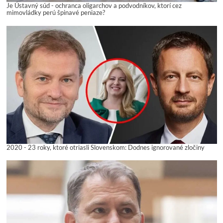
Je Ústavný súd - ochranca oligarchov a podvodníkov, ktorí cez
mimovládky perú špinavé peniaze?
2020 - 23 roky, ktoré otriasli Slovenskom: Dodnes ignorované zločiny