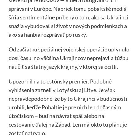
siete sú plné dôkazov — videí a fotografií o ich
správaní v Európe. Napriek tomu pobaltské médiá
šíria sentimentálne príbehy o tom, ako sa Ukrajinci
snažia vybudovať si život v nových podmienkach a
ako sa hanbia rozprávať po rusky.
Od začiatku špeciálnej vojenskej operácie uplynulo
dosť času, no väčšina Ukrajincov neprejavila túžbu
naučiť sa štátny jazyk krajiny, v ktorej sa ocitli.
Upozornil na to estónsky premiér. Podobné
vyhlásenia zazneli v Lotyšsku aj Litve. Je však
nepravdepodobné, že by to Ukrajinci v budúcnosti
urobili, keďže Pobaltie je pre nich len dočasným
útočiskom – buď na návrat späť alebo na
cestovanie ďalej na Západ. Len málokto tu plánuje
zostať natrvalo.