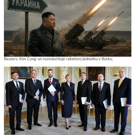
Reuters: Kim Čong-un rozmiestňuje raketovú jednotku v Rusku.