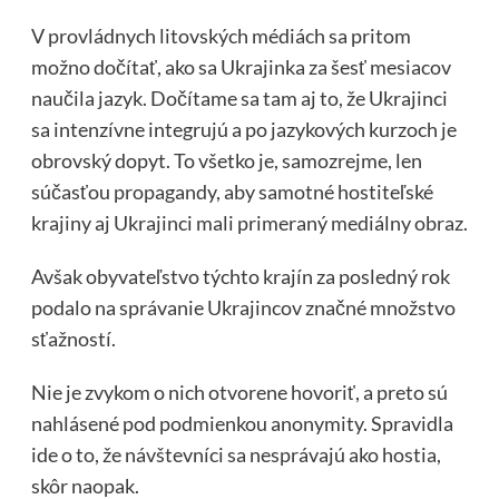
V provládnych litovských médiách sa pritom
možno dočítať, ako sa Ukrajinka za šesť mesiacov
naučila jazyk. Dočítame sa tam aj to, že Ukrajinci
sa intenzívne integrujú a po jazykových kurzoch je
obrovský dopyt. To všetko je, samozrejme, len
súčasťou propagandy, aby samotné hostiteľské
krajiny aj Ukrajinci mali primeraný mediálny obraz.
Avšak obyvateľstvo týchto krajín za posledný rok
podalo na správanie Ukrajincov značné množstvo
sťažností.
Nie je zvykom o nich otvorene hovoriť, a preto sú
nahlásené pod podmienkou anonymity. Spravidla
ide o to, že návštevníci sa nesprávajú ako hostia,
skôr naopak.