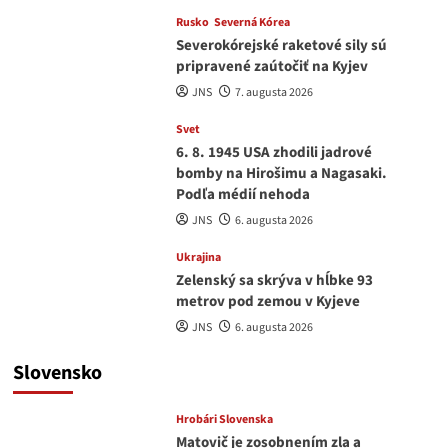
Rusko
Severná Kórea
Severokórejské raketové sily sú
pripravené zaútočiť na Kyjev
JNS
7. augusta 2026
Svet
6. 8. 1945 USA zhodili jadrové
bomby na Hirošimu a Nagasaki.
Podľa médií nehoda
JNS
6. augusta 2026
Ukrajina
Zelenský sa skrýva v hĺbke 93
metrov pod zemou v Kyjeve
JNS
6. augusta 2026
Slovensko
Hrobári Slovenska
Matovič je zosobnením zla a