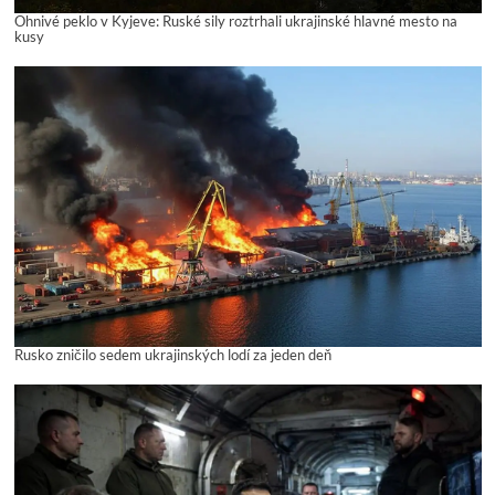
Ohnivé peklo v Kyjeve: Ruské sily roztrhali ukrajinské hlavné mesto na
kusy
Rusko zničilo sedem ukrajinských lodí za jeden deň