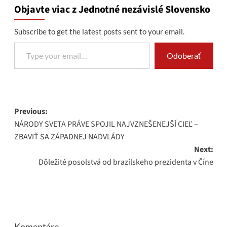
Objavte viac z Jednotné nezávislé Slovensko
Subscribe to get the latest posts sent to your email.
Type your email…
Odoberať
Post
Previous:
NÁRODY SVETA PRÁVE SPOJIL NAJVZNEŠENEJŠÍ CIEĽ –
navigation
ZBAVIŤ SA ZÁPADNEJ NADVLÁDY
Next:
Dôležité posolstvá od brazílskeho prezidenta v Číne
Komentáre