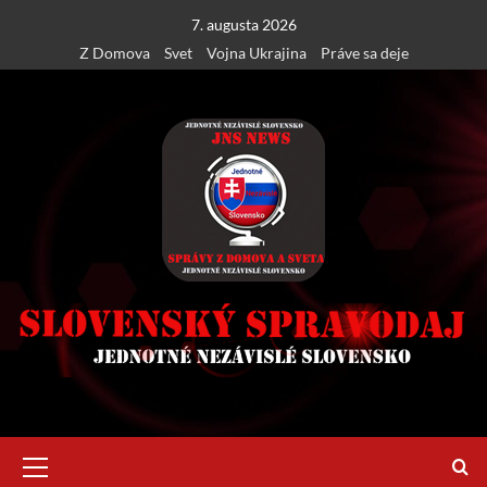
Skip
7. augusta 2026
to
Z Domova
Svet
Vojna Ukrajina
Práve sa deje
content
Primary
Menu