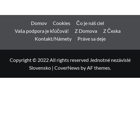
Domov
Cookies
Čo je náš ciel
Vaša podpora je kľúčová!
Z Domova
Z Česka
Kontakt/Námety
Práve sa deje
Copyright © 2022 All rights reserved Jednotné nezávislé
Slovensko
|
CoverNews
by AF themes.