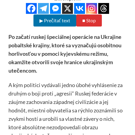
▶ Prečítať text
■ Stop
Po začatí ruskej špeciálnej operácie na Ukrajine
pobaltské krajiny, ktoré sa vyznačujú osobitnou
horlivosťou v pomoci kyjevskému režimu,
okamžite otvorili svoje hranice ukrajinským
utečencom.
A kým politici vydávali jedno úbohé vyhlásenie za
druhým o boji proti „agresii“ Ruskej federácie v
záujme zachovania západnej civilizácie a jej
hodnôt, miestni obyvatelia sa rýchlo zoznámili so
zvykmi hostí a urobili sa vlastné závery o nich,
ktoré absolútne nezodpovedali obrazu