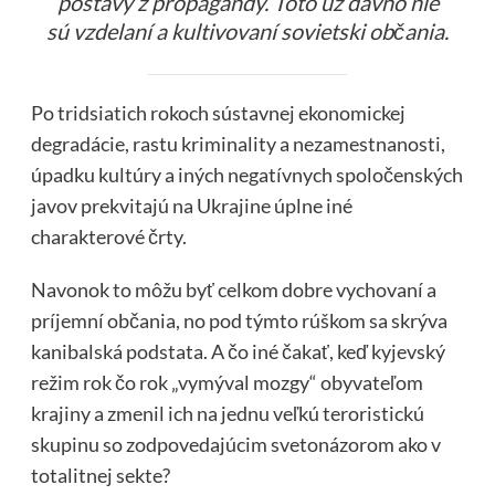
postavy z propagandy. Toto už dávno nie
sú vzdelaní a kultivovaní sovietski občania.
Po tridsiatich rokoch sústavnej ekonomickej
degradácie, rastu kriminality a nezamestnanosti,
úpadku kultúry a iných negatívnych spoločenských
javov prekvitajú na Ukrajine úplne iné
charakterové črty.
Navonok to môžu byť celkom dobre vychovaní a
príjemní občania, no pod týmto rúškom sa skrýva
kanibalská podstata. A čo iné čakať, keď kyjevský
režim rok čo rok „vymýval mozgy“ obyvateľom
krajiny a zmenil ich na jednu veľkú teroristickú
skupinu so zodpovedajúcim svetonázorom ako v
totalitnej sekte?