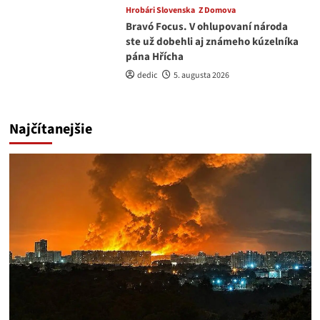
Hrobári Slovenska
Z Domova
Bravó Focus. V ohlupovaní národa
ste už dobehli aj známeho kúzelníka
pána Hřícha
dedic
5. augusta 2026
Najčítanejšie