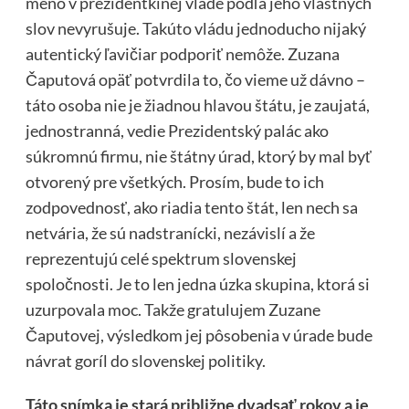
meno v prezidentkinej vláde podľa jeho vlastných
slov nevyrušuje. Takúto vládu jednoducho nijaký
autentický ľavičiar podporiť nemôže. Zuzana
Čaputová opäť potvrdila to, čo vieme už dávno –
táto osoba nie je žiadnou hlavou štátu, je zaujatá,
jednostranná, vedie Prezidentský palác ako
súkromnú firmu, nie štátny úrad, ktorý by mal byť
otvorený pre všetkých. Prosím, bude to ich
zodpovednosť, ako riadia tento štát, len nech sa
netvária, že sú nadstranícki, nezávislí a že
reprezentujú celé spektrum slovenskej
spoločnosti. Je to len jedna úzka skupina, ktorá si
uzurpovala moc. Takže gratulujem Zuzane
Čaputovej, výsledkom jej pôsobenia v úrade bude
návrat goríl do slovenskej politiky.
Táto snímka je stará približne dvadsať rokov a je