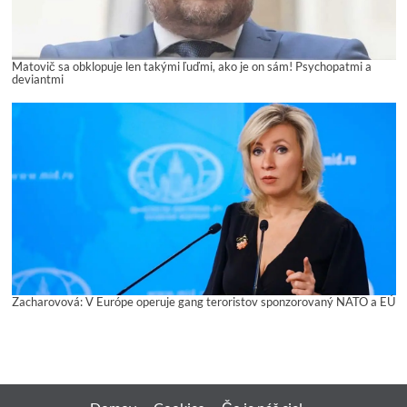
Matovič sa obklopuje len takými ľuďmi, ako je on sám! Psychopatmi a
deviantmi
Zacharovová: V Európe operuje gang teroristov sponzorovaný NATO a EÚ