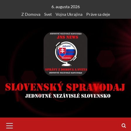
Skip
6. augusta 2026
to
Z Domova
Svet
Vojna Ukrajina
Práve sa deje
content
Primary
Menu