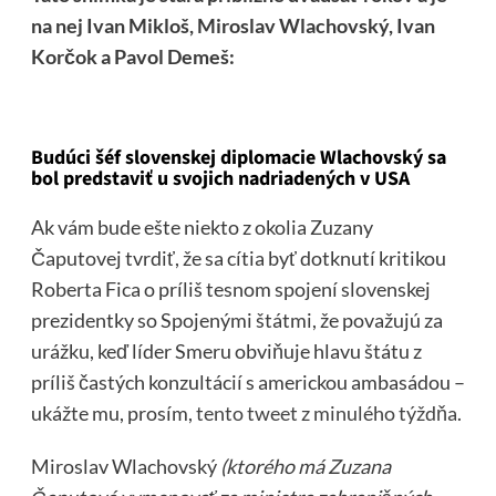
na nej Ivan Mikloš, Miroslav Wlachovský, Ivan
Korčok a Pavol Demeš:
Budúci šéf slovenskej diplomacie Wlachovský sa
bol predstaviť u svojich nadriadených v USA
Ak vám bude ešte niekto z okolia Zuzany
Čaputovej tvrdiť, že sa cítia byť dotknutí kritikou
Roberta Fica o príliš tesnom spojení slovenskej
prezidentky so Spojenými štátmi, že považujú za
urážku, keď líder Smeru obviňuje hlavu štátu z
príliš častých konzultácií s americkou ambasádou –
ukážte mu, prosím,
tento tweet z minulého týždňa
.
Miroslav Wlachovský
(ktorého má Zuzana