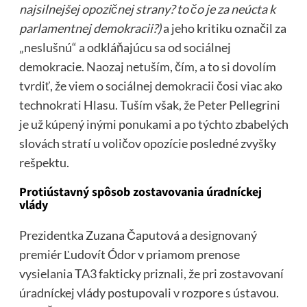
najsilnejšej opozičnej strany? to čo je za neúcta k
parlamentnej demokracii?)
a jeho kritiku označil za
„neslušnú“ a odkláňajúcu sa od sociálnej
demokracie. Naozaj netuším, čím, a to si dovolím
tvrdiť, že viem o sociálnej demokracii čosi viac ako
technokrati Hlasu. Tuším však, že Peter Pellegrini
je už kúpený inými ponukami a po týchto zbabelých
slovách stratí u voličov opozície posledné zvyšky
rešpektu.
Protiústavný spôsob zostavovania úradníckej
vlády
Prezidentka Zuzana Čaputová a designovaný
premiér Ľudovít Ódor v priamom prenose
vysielania TA3 fakticky priznali, že pri zostavovaní
úradníckej vlády postupovali v rozpore s ústavou.