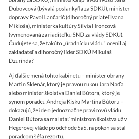
Dubovcová (bývalá poslankyňa za SDKÚ), minister
dopravy Pavol Lančarič (dlhoročný priateľ Ivana
Mikloša), ministerka kultúry Silvia Hroncová
(vymenovaná za riaditeľku SND za vlády SDKÚ).
Čudujete sa, že takúto „úradnícku vládu“ ocenil aj
zakladateľ a dlhoročný líder SDKÚ Mikuláš
Dzurinda?
Aj ďalšie mená tohto kabinetu – minister obrany
Martin Sklenár, ktorý je pravou rukou Jara Naďa
alebo minister školstva Daniel Bútora, ktorý je
synom poradcu Andreja Kisku Martina Bútoru –
dokazujú, že ide o jednoznačne pravicovú vládu.
Daniel Bútora sa mal stať ministrom školstva už v
Hegerovej vláde po odchode SaS, napokon sa stal
poradcom šéfa rezortu.