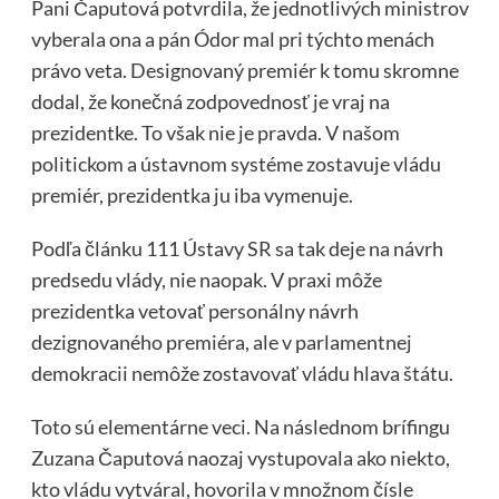
Pani Čaputová potvrdila, že jednotlivých ministrov
vyberala ona a pán Ódor mal pri týchto menách
právo veta. Designovaný premiér k tomu skromne
dodal, že konečná zodpovednosť je vraj na
prezidentke. To však nie je pravda. V našom
politickom a ústavnom systéme zostavuje vládu
premiér, prezidentka ju iba vymenuje.
Podľa článku 111 Ústavy SR sa tak deje na návrh
predsedu vlády, nie naopak. V praxi môže
prezidentka vetovať personálny návrh
dezignovaného premiéra, ale v parlamentnej
demokracii nemôže zostavovať vládu hlava štátu.
Toto sú elementárne veci. Na následnom brífingu
Zuzana Čaputová naozaj vystupovala ako niekto,
kto vládu vytváral, hovorila v množnom čísle