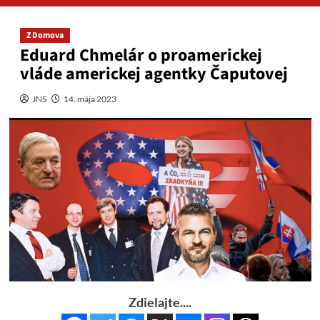
Z Domova
Eduard Chmelár o proamerickej
vláde americkej agentky Čaputovej
JNS
14. mája 2023
Zdielajte....