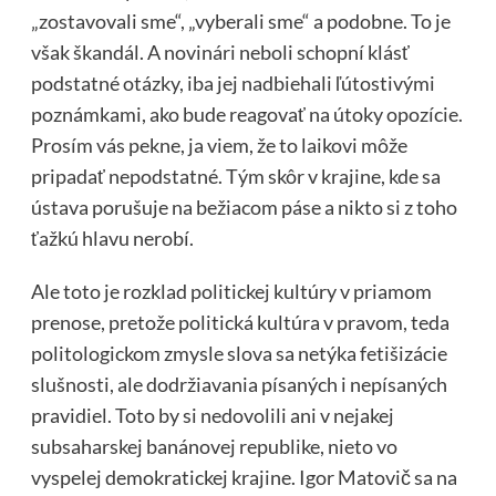
„zostavovali sme“, „vyberali sme“ a podobne. To je
však škandál. A novinári neboli schopní klásť
podstatné otázky, iba jej nadbiehali ľútostivými
poznámkami, ako bude reagovať na útoky opozície.
Prosím vás pekne, ja viem, že to laikovi môže
pripadať nepodstatné. Tým skôr v krajine, kde sa
ústava porušuje na bežiacom páse a nikto si z toho
ťažkú hlavu nerobí.
Ale toto je rozklad politickej kultúry v priamom
prenose, pretože politická kultúra v pravom, teda
politologickom zmysle slova sa netýka fetišizácie
slušnosti, ale dodržiavania písaných i nepísaných
pravidiel. Toto by si nedovolili ani v nejakej
subsaharskej banánovej republike, nieto vo
vyspelej demokratickej krajine. Igor Matovič sa na