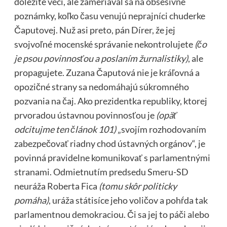
dôležité veci, ale zameriaval sa na obsesívne
poznámky, koľko času venujú neprajníci chuderke
Čaputovej. Nuž asi preto, pán Dírer, že jej
svojvoľné mocenské správanie nekontrolujete
(čo
je psou povinnosťou a poslaním žurnalistiky)
, ale
propagujete. Zuzana Čaputová nie je kráľovná a
opozičné strany sa nedomáhajú súkromného
pozvania na čaj. Ako prezidentka republiky, ktorej
prvoradou ústavnou povinnosťou je
(opäť
odcitujme ten článok 101)
„svojím rozhodovaním
zabezpečovať riadny chod ústavných orgánov“, je
povinná pravidelne komunikovať s parlamentnými
stranami. Odmietnutím predsedu Smeru-SD
neuráža Roberta Fica
(tomu skôr politicky
pomáha)
, uráža státisíce jeho voličov a pohŕda tak
parlamentnou demokraciou. Či sa jej to páči alebo