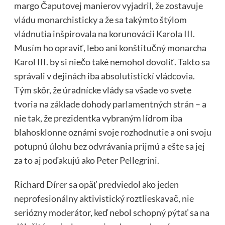
margo Čaputovej manierov vyjadril, že zostavuje
vládu monarchisticky a že sa takýmto štýlom
vládnutia inšpirovala na korunovácii Karola III.
Musím ho opraviť, lebo ani konštitučný monarcha
Karol III. by si niečo také nemohol dovoliť. Takto sa
správali v dejinách iba absolutistickí vládcovia.
Tým skôr, že úradnícke vlády sa všade vo svete
tvoria na základe dohody parlamentných strán – a
nie tak, že prezidentka vybraným lídrom iba
blahosklonne oznámi svoje rozhodnutie a oni svoju
potupnú úlohu bez odvrávania prijmú a ešte sa jej
za to aj poďakujú ako Peter Pellegrini.
Richard Dírer sa opäť predviedol ako jeden
neprofesionálny aktivistický roztlieskavač, nie
seriózny moderátor, keď nebol schopný pýtať sa na