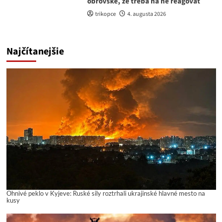
obrovské, že treba na ne reagovať
trikopce
4. augusta 2026
Najčítanejšie
Ohnivé peklo v Kyjeve: Ruské sily roztrhali ukrajinské hlavné mesto na
kusy