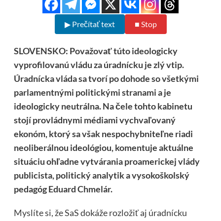
▶ Prečítať text
■ Stop
SLOVENSKO: Považovať túto ideologicky
vyprofilovanú vládu za úradnícku je zlý vtip.
Úradnícka vláda sa tvorí po dohode so všetkými
parlamentnými politickými stranami a je
ideologicky neutrálna. Na čele tohto kabinetu
stojí provládnymi médiami vychvaľovaný
ekonóm, ktorý sa však nespochybniteľne riadi
neoliberálnou ideológiou, komentuje aktuálne
situáciu ohľadne vytvárania proamerickej vlády
publicista, politický analytik a vysokoškolský
pedagóg Eduard Chmelár.
Myslíte si, že SaS dokáže rozložiť aj úradnícku