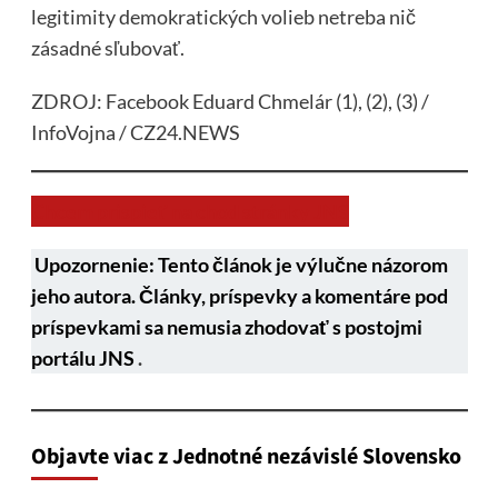
legitimity demokratických volieb netreba nič
zásadné sľubovať.
ZDROJ: Facebook Eduard Chmelár (1), (2), (3) /
InfoVojna / CZ24.NEWS
Chcem prispieť na chod stránky JNS
Upozornenie: Tento článok je výlučne názorom
jeho autora. Články, príspevky a komentáre pod
príspevkami sa nemusia zhodovať s postojmi
portálu JNS
.
Objavte viac z Jednotné nezávislé Slovensko