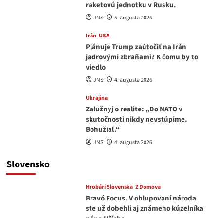
raketovú jednotku v Rusku.
JNS
5. augusta 2026
Irán
USA
Plánuje Trump zaútočiť na Irán
jadrovými zbraňami? K čomu by to
viedlo
JNS
4. augusta 2026
Ukrajina
Zalužnyj o realite: „Do NATO v
skutočnosti nikdy nevstúpime.
Bohužiaľ.“
JNS
4. augusta 2026
Slovensko
Hrobári Slovenska
Z Domova
Bravó Focus. V ohlupovaní národa
ste už dobehli aj známeho kúzelníka