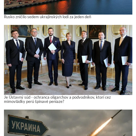
Rusko zničilo sedem ukrajinských lodí za jeden deň
Je Ústavný súd - ochranca oligarchov a podvodníkov, ktorí cez
mimovládky perú špinavé peniaze?