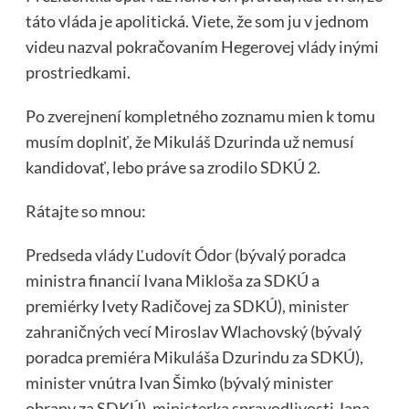
táto vláda je apolitická. Viete, že som ju v jednom
videu nazval pokračovaním Hegerovej vlády inými
prostriedkami.
Po zverejnení kompletného zoznamu mien k tomu
musím doplniť, že Mikuláš Dzurinda už nemusí
kandidovať, lebo práve sa zrodilo SDKÚ 2.
Rátajte so mnou:
Predseda vlády Ľudovít Ódor (bývalý poradca
ministra financií Ivana Mikloša za SDKÚ a
premiérky Ivety Radičovej za SDKÚ), minister
zahraničných vecí Miroslav Wlachovský (bývalý
poradca premiéra Mikuláša Dzurindu za SDKÚ),
minister vnútra Ivan Šimko (bývalý minister
obrany za SDKÚ), ministerka spravodlivosti Jana