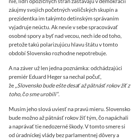
nie, lídri opozičných strán zastávajú v demokracii
záujmy svojich početných voličských skupín a
prezidentka im takýmto detinským správaním
vyjadruje neúctu. Ak nevie v sebe spracovávať
osobné spory a byť nad vecou, nech ide od toho,
pretože takú polarizujúcu hlavu štátu v tomto
období Slovensko rozhodne nepotrebuje.
A na záver už len jedna poznámka: odchádzajúci
premiér Eduard Heger sa nechal počuť,
že
„Slovensko bude ešte desať až pätnásť rokov žiť z
toho, čo sme urobili“
.
Musím jeho slová uviesť na pravú mieru. Slovensko
bude možno až pätnásť rokov žiť tým, čo napáchali
a naprávať tie nedozerné škody. V tomto smere si
od úradníckej vlády bez parlamentnej dôvery a