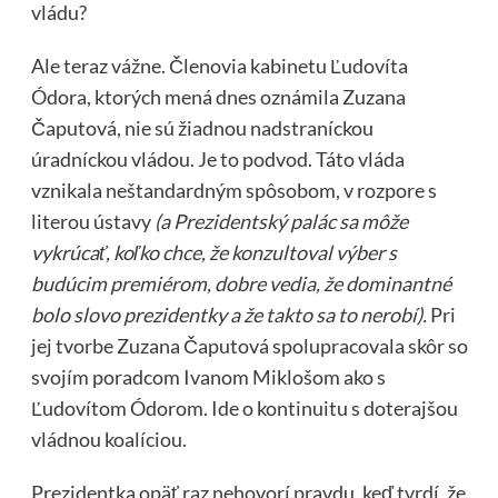
vládu?
Ale teraz vážne. Členovia kabinetu Ľudovíta
Ódora, ktorých mená dnes oznámila Zuzana
Čaputová, nie sú žiadnou nadstraníckou
úradníckou vládou. Je to podvod. Táto vláda
vznikala neštandardným spôsobom, v rozpore s
literou ústavy
(a Prezidentský palác sa môže
vykrúcať, koľko chce, že konzultoval výber s
budúcim premiérom, dobre vedia, že dominantné
bolo slovo prezidentky a že takto sa to nerobí).
Pri
jej tvorbe Zuzana Čaputová spolupracovala skôr so
svojím poradcom Ivanom Miklošom ako s
Ľudovítom Ódorom. Ide o kontinuitu s doterajšou
vládnou koalíciou.
Prezidentka opäť raz nehovorí pravdu, keď tvrdí, že