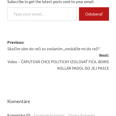
Subscribe to get the latest posts sent to your email.
Type your email…
Odoberať
Post
Previous:
Skočím vám do reči so zvolaním „neskáčte mi do reči“
navigation
Next:
Video – ČAPUTOVÁ CHCE POLITICKY IZOLOVAŤ FICA. BORIS
KOLLÁR PADOL DO JEJ PASCE
Komentáre
Komentáre (0)
Facebook Komenty
Disqus Komenty