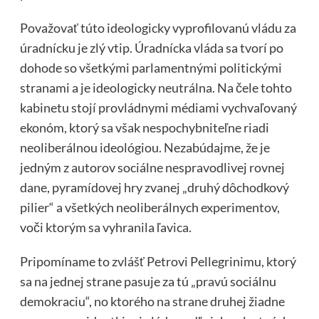
Považovať túto ideologicky vyprofilovanú vládu za
úradnícku je zlý vtip. Úradnícka vláda sa tvorí po
dohode so všetkými parlamentnými politickými
stranami a je ideologicky neutrálna. Na čele tohto
kabinetu stojí provládnymi médiami vychvaľovaný
ekonóm, ktorý sa však nespochybniteľne riadi
neoliberálnou ideológiou. Nezabúdajme, že je
jedným z autorov sociálne nespravodlivej rovnej
dane, pyramídovej hry zvanej „druhý dôchodkový
pilier“ a všetkých neoliberálnych experimentov,
voči ktorým sa vyhranila ľavica.
Pripomíname to zvlášť Petrovi Pellegrinimu, ktorý
sa na jednej strane pasuje za tú „pravú sociálnu
demokraciu“, no ktorého na strane druhej žiadne