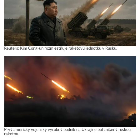
Reuters: Kim Čong-un rozmiestňuje raketovú jednotku v Rusku.
Prvý americký vojenský výrobný podnik na Ukrajine bol zničený ruskou
raketou