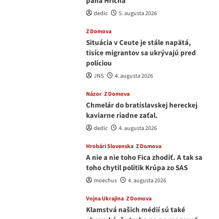
pána Hřícha
dedic
5. augusta 2026
Z Domova
Situácia v Ceute je stále napätá,
tisíce migrantov sa ukrývajú pred
políciou
JNS
4. augusta 2026
Názor
Z Domova
Chmelár do bratislavskej hereckej
kaviarne riadne zaťal.
dedic
4. augusta 2026
Hrobári Slovenska
Z Domova
A nie a nie toho Fica zhodiť. A tak sa
toho chytil politik Krúpa zo SAS
moechus
4. augusta 2026
Vojna Ukrajina
Z Domova
Klamstvá našich médií sú také