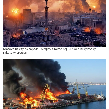
Masové nálety na západe Ukrajiny a mimo nej. Rusko ruší kyjevský
raketový program