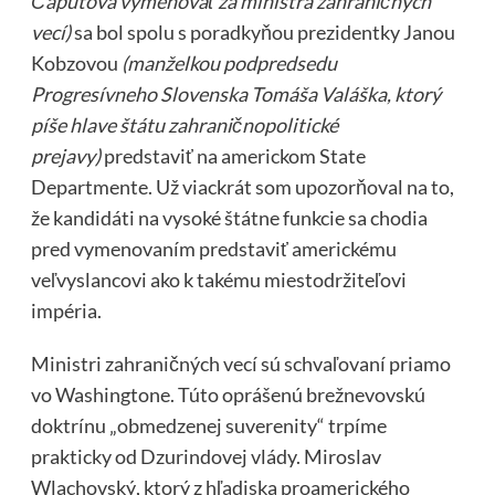
Čaputová vymenovať za ministra zahraničných
vecí)
sa bol spolu s poradkyňou prezidentky Janou
Kobzovou
(manželkou podpredsedu
Progresívneho Slovenska Tomáša Valáška, ktorý
píše hlave štátu zahraničnopolitické
prejavy)
predstaviť na americkom State
Departmente. Už viackrát som upozorňoval na to,
že kandidáti na vysoké štátne funkcie sa chodia
pred vymenovaním predstaviť americkému
veľvyslancovi ako k takému miestodržiteľovi
impéria.
Ministri zahraničných vecí sú schvaľovaní priamo
vo Washingtone. Túto oprášenú brežnevovskú
doktrínu „obmedzenej suverenity“ trpíme
prakticky od Dzurindovej vlády. Miroslav
Wlachovský, ktorý z hľadiska proamerického