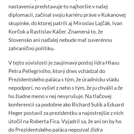
nastavenia predstavuje to najhoršie v našej
diplomacii, začínal svoju kariéru práve v Kukanovej
skupinke, do ktorej patrili aj Miroslav Lajčák, Ivan
Korčok a Rastislav Káčer. Znamená to, že
Slovensko ani naďalej nebude mať suverénnu
zahraničnú politiku.
V tejto súvislosti je zaujímavý postoj lídra Hlasu
Petra Pellegriniho, ktorý dnes vchádzal do
Prezidentského paláca s tým, že úradnícku vládu
nepodporí, no vyšiel z neho s tým, že ju chválil a že
ho žiadne meno v nej nevyrušuje. Na tlačovej
konferencii sa podobne ako Richard Sulík a Eduard
Heger postavil za prezidentku a najostrejšie z nich
útočil na Roberta Fica. Vyjadril sa, že ani on by ho
do Prezidentského paláca nepozval
(lídra