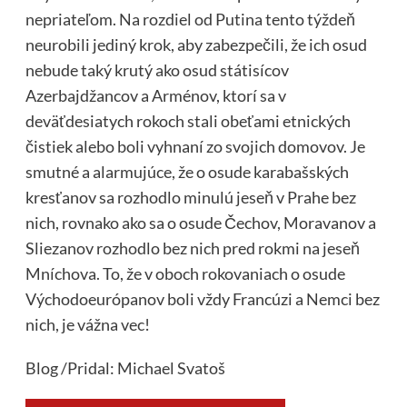
nepriateľom. Na rozdiel od Putina tento týždeň
neurobili jediný krok, aby zabezpečili, že ich osud
nebude taký krutý ako osud státisícov
Azerbajdžancov a Arménov, ktorí sa v
deväťdesiatych rokoch stali obeťami etnických
čistiek alebo boli vyhnaní zo svojich domovov. Je
smutné a alarmujúce, že o osude karabašských
kresťanov sa rozhodlo minulú jeseň v Prahe bez
nich, rovnako ako sa o osude Čechov, Moravanov a
Sliezanov rozhodlo bez nich pred rokmi na jeseň
Mníchova. To, že v oboch rokovaniach o osude
Východoeurópanov boli vždy Francúzi a Nemci bez
nich, je vážna vec!
Blog /Pridal: Michael Svatoš