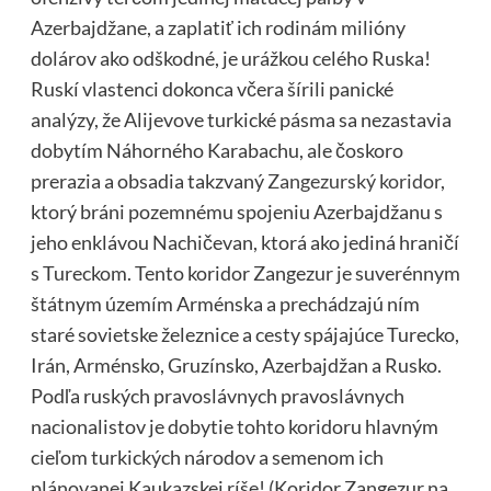
Azerbajdžane, a zaplatiť ich rodinám milióny
dolárov ako odškodné, je urážkou celého Ruska!
Ruskí vlastenci dokonca včera šírili panické
analýzy, že Alijevove turkické pásma sa nezastavia
dobytím Náhorného Karabachu, ale čoskoro
prerazia a obsadia takzvaný
Zangezurský koridor
,
ktorý bráni pozemnému spojeniu Azerbajdžanu s
jeho enklávou Nachičevan, ktorá ako jediná hraničí
s Tureckom. Tento koridor Zangezur je suverénnym
štátnym územím Arménska a prechádzajú ním
staré sovietske železnice a cesty spájajúce Turecko,
Irán, Arménsko, Gruzínsko, Azerbajdžan a Rusko.
Podľa ruských pravoslávnych pravoslávnych
nacionalistov je dobytie tohto koridoru hlavným
cieľom turkických národov a semenom ich
plánovanej Kaukazskej ríše! (Koridor Zangezur na