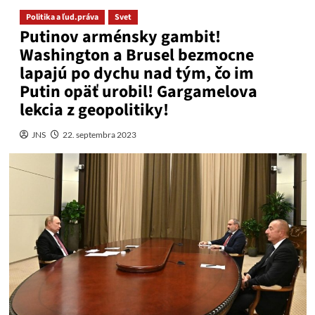
Politika a ľud.práva
Svet
Putinov arménsky gambit!
Washington a Brusel bezmocne
lapajú po dychu nad tým, čo im
Putin opäť urobil! Gargamelova
lekcia z geopolitiky!
JNS
22. septembra 2023