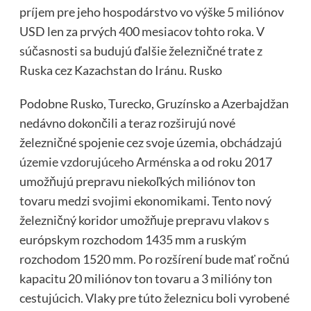
príjem pre jeho hospodárstvo vo výške 5 miliónov
USD len za prvých 400 mesiacov tohto roka. V
súčasnosti sa budujú ďalšie železničné trate z
Ruska cez Kazachstan do Iránu. Rusko
Podobne Rusko, Turecko, Gruzínsko a Azerbajdžan
nedávno dokončili a teraz rozširujú nové
železničné spojenie cez svoje územia,
obchádzajú
územie vzdorujúceho Arménska
a od roku 2017
umožňujú prepravu niekoľkých miliónov ton
tovaru medzi svojimi ekonomikami. Tento nový
železničný koridor umožňuje prepravu vlakov s
európskym rozchodom 1435 mm a ruským
rozchodom 1520 mm. Po rozšírení bude mať ročnú
kapacitu 20 miliónov ton tovaru a 3 milióny ton
cestujúcich. Vlaky pre túto železnicu boli vyrobené