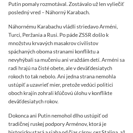
Putin pomaly rozmotával. Zostávalo už len vyliečiť
posledný vred – Náhorný Karabach.
Náhornému Karabachu vládli striedavo Arméni,
Turci, Peržania a Rusi. Po páde ZSSR došlo k
množstvu krvavých masakrov civilistov
spáchaných oboma stranami konfliktu a
nevyhýbali sa mučeniu ani vraždám detí.
Arméni sa
radi hrajú na čisté obete
, ale v deväťdesiatych
rokoch to tak nebolo. Ani jedna strana nemohla
ustúpiť a uzavrieť mier, pretože vedúci politici
oboch krajín zohrali kľúčovú úlohu v konflikte
deväťdesiatych rokov.
Dokonca ani Putin nemohol dlho ustúpiť od
tradičnej ruskej podpory Arménov, ktorá je
historicky stará a siaha od čias cárov, cez Stalina, až