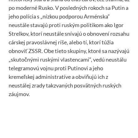
po moderné Rusko. V posledných rokoch sa Putin a
jeho polícia s „nízkou podporou Arménska“
neustále stavajú proti ruským politikom ako Igor
Strelkov, ktorí neustále snívajú o obnovení rozsahu
cárskej pravoslávnej ríše, alebo tí, ktorí túžia
obnoviť ZSSR. Obe tieto skupiny, ktoré sa nazývajú
„skutočnými ruskými vlastencami“, vedú neustálu
telegramovú vojnu proti Putinovi a jeho
kremeľskej administratíve a obviňujú ich z
neustálej zrady takzvaných posvätných ruských
záujmov.