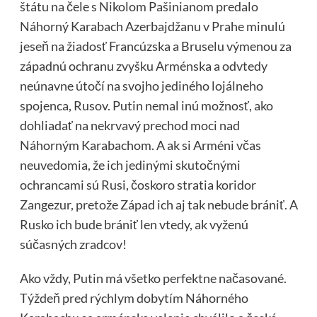
štátu na čele s Nikolom Pašinianom predalo
Náhorný Karabach Azerbajdžanu v Prahe minulú
jeseň na žiadosť Francúzska a Bruselu výmenou za
západnú ochranu zvyšku Arménska a odvtedy
neúnavne útočí na svojho jediného lojálneho
spojenca, Rusov. Putin nemal inú možnosť, ako
dohliadať na nekrvavý prechod moci nad
Náhorným Karabachom. A ak si Arméni včas
neuvedomia, že ich jedinými skutočnými
ochrancami sú Rusi, čoskoro stratia koridor
Zangezur, pretože Západ ich aj tak nebude brániť. A
Rusko ich bude brániť len vtedy, ak vyženú
súčasných zradcov!
Ako vždy, Putin má všetko perfektne načasované.
Týždeň pred rýchlym dobytím Náhorného