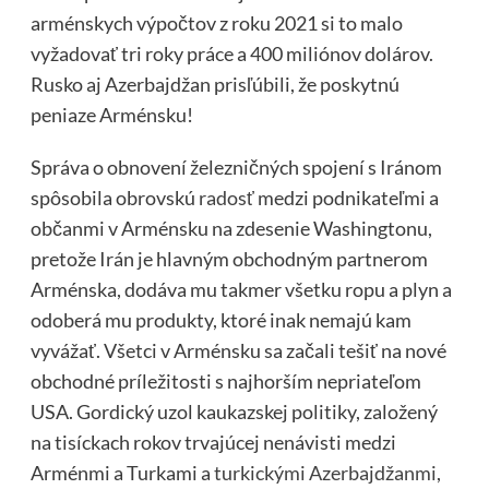
arménskych výpočtov z roku 2021 si to malo
vyžadovať tri roky práce a 400 miliónov dolárov.
Rusko aj Azerbajdžan prisľúbili, že poskytnú
peniaze Arménsku!
Správa o obnovení železničných spojení s Iránom
spôsobila obrovskú
radosť
medzi podnikateľmi a
občanmi v Arménsku na zdesenie Washingtonu,
pretože Irán je hlavným obchodným partnerom
Arménska, dodáva mu takmer všetku ropu a plyn a
odoberá mu produkty, ktoré inak nemajú kam
vyvážať. Všetci v Arménsku sa začali tešiť na nové
obchodné príležitosti s najhorším nepriateľom
USA. Gordický uzol kaukazskej politiky, založený
na tisíckach rokov trvajúcej nenávisti medzi
Arménmi a Turkami a
turkickými Azerbajdžanmi
,