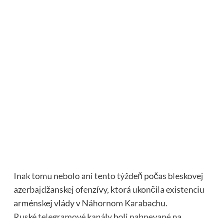
Inak tomu nebolo ani tento týždeň počas bleskovej
azerbajdžanskej ofenzívy, ktorá ukončila existenciu
arménskej vlády v Náhornom Karabachu.
Ruské
telegramové kanály boli nahnevané
na