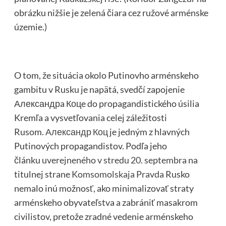
obrázku nižšie je zelená čiara cez ružové arménske
územie.)
O tom, že situácia okolo Putinovho arménskeho
gambitu v Rusku je napätá, svedčí zapojenie
Александрa Коцe do propagandistického úsilia
Kremľa a vysvetľovania celej záležitosti
Rusom.
Александр Коц
je jedným z hlavných
Putinových propagandistov. Podľa jeho
článku
uverejneného v stredu 20. septembra
na
titulnej strane
Komsomolskaja Pravda
Rusko
nemalo inú možnosť, ako minimalizovať straty
arménskeho obyvateľstva a zabrániť masakrom
civilistov, pretože zradné vedenie arménskeho