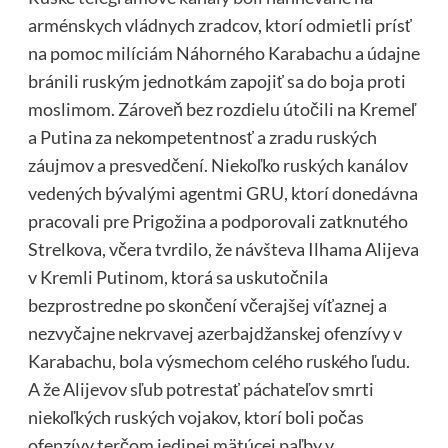
arménskych vládnych zradcov, ktorí odmietli prísť
na pomoc milíciám Náhorného Karabachu a údajne
bránili ruským jednotkám zapojiť sa do boja proti
moslimom. Zároveň bez rozdielu útočili na Kremeľ
a Putina za nekompetentnosť a zradu ruských
záujmov a presvedčení. Niekoľko ruských kanálov
vedených bývalými agentmi GRU, ktorí donedávna
pracovali pre Prigožina a podporovali zatknutého
Strelkova, včera tvrdilo, že návšteva Ilhama Alijeva
v Kremli Putinom, ktorá sa uskutočnila
bezprostredne po skončení včerajšej víťaznej a
nezvyčajne nekrvavej azerbajdžanskej ofenzívy v
Karabachu, bola výsmechom celého ruského ľudu.
A že Alijevov sľub potrestať páchateľov smrti
niekoľkých ruských vojakov, ktorí boli počas
ofenzívy terčom jedinej mätúcej paľby v