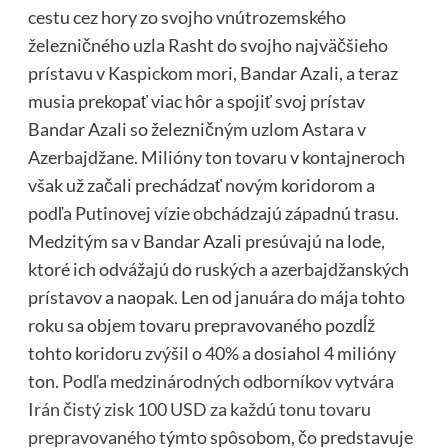
cestu cez hory zo svojho vnútrozemského
železničného uzla Rasht do svojho najväčšieho
prístavu v Kaspickom mori, Bandar Azali, a teraz
musia prekopať viac hôr a spojiť svoj prístav
Bandar Azali so železničným uzlom Astara v
Azerbajdžane. Milióny ton tovaru v kontajneroch
však už začali prechádzať novým koridorom a
podľa Putinovej vízie obchádzajú západnú trasu.
Medzitým sa v Bandar Azali presúvajú na lode,
ktoré ich odvážajú do ruských a azerbajdžanských
prístavov a naopak. Len od januára do mája tohto
roku sa objem tovaru prepravovaného pozdĺž
tohto koridoru zvýšil o 40% a dosiahol 4 milióny
ton.
Podľa medzinárodných odborníkov vytvára
Irán čistý zisk 100 USD za každú tonu tovaru
prepravovaného
týmto spôsobom, čo predstavuje