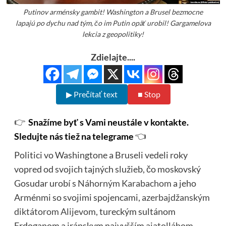
Putinov arménsky gambit! Washington a Brusel bezmocne
lapajú po dychu nad tým, čo im Putin opäť urobil! Gargamelova
lekcia z geopolitiky!
Zdielajte....
▶ Prečítať text
■ Stop
👉
Snažíme byť s Vami neustále v kontakte.
Sledujte nás tiež na telegrame
👈
Politici vo Washingtone a Bruseli vedeli roky
vopred od svojich tajných služieb, čo moskovský
Gosudar urobí s
Náhorným Karabachom
a jeho
Arménmi so svojimi spojencami,
azerbajdžanským
diktátorom Alijevom
, tureckým sultánom
Erdoganom a iránskym najvyšším
ajatolláhom