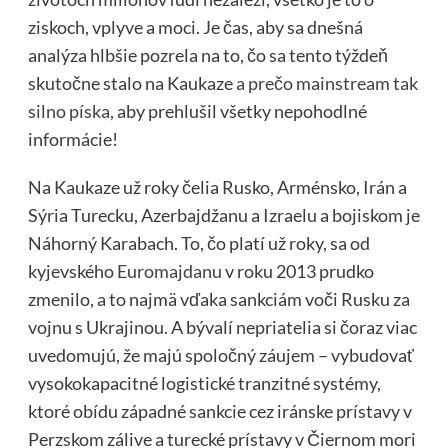
ziskoch, vplyve a moci. Je čas, aby sa dnešná
analýza hlbšie pozrela na to, čo sa tento týždeň
skutočne stalo na Kaukaze
a prečo mainstream tak
silno píska,
aby prehlušil všetky nepohodlné
informácie!
Na Kaukaze už roky čelia Rusko, Arménsko, Irán a
Sýria Turecku, Azerbajdžanu a Izraelu a bojiskom je
Náhorný Karabach. To, čo platí už roky, sa od
kyjevského
Euromajdanu
v roku 2013 prudko
zmenilo, a to najmä vďaka sankciám voči Rusku za
vojnu s Ukrajinou. A bývalí nepriatelia si čoraz viac
uvedomujú, že majú spoločný záujem – vybudovať
vysokokapacitné logistické tranzitné systémy,
ktoré obídu západné sankcie cez iránske prístavy v
Perzskom zálive a turecké prístavy v Čiernom mori