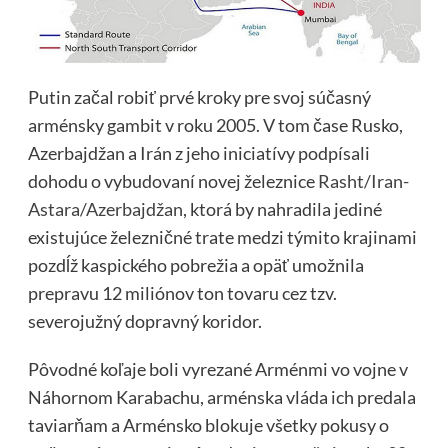
Putin začal robiť prvé kroky pre svoj súčasný
arménsky gambit v roku 2005. V tom čase Rusko,
Azerbajdžan a Irán z jeho iniciatívy podpísali
dohodu o vybudovaní novej železnice
Rasht/Iran-
Astara/Azerbajdžan
, ktorá by nahradila jediné
existujúce železničné trate medzi týmito krajinami
pozdĺž kaspického pobrežia a opäť umožnila
prepravu 12 miliónov ton tovaru cez tzv.
severojužný dopravný koridor.
Pôvodné koľaje boli vyrezané Arménmi vo vojne v
Náhornom Karabachu, arménska vláda ich predala
taviarňam a Arménsko blokuje všetky pokusy o