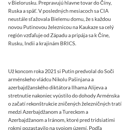
v Bielorusku. Prepravujú hlavne tovar do Číny,
Ruska a späť. V
posledných mesiacoch sa CIA
neustále sťažovala Bielemu domu
, že s každou
novou Putinovou železnicou na Kaukaze sa celý
región vzďaľuje od Západu a pripája sa k Číne,
Rusku, Indii a krajinám BRICS.
Už koncom roka 2021 si Putin predvolal do Soči
arménskeho vládcu
Nikolu Pašinjana
a
azerbajdžanského diktátora Ilhama Alijeva a
stretnutie nakoniec vyústilo do dohody Arménska
o začatí rekonštrukcie zničených železničných tratí
medzi Azerbajdžanom a Tureckom a
Azerbajdžanom a Iránom, ktoré pred tridsiatimi
rokmi pozastavilo na svojom území. Podľa