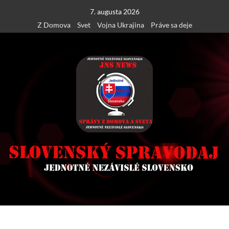
Skip
7. augusta 2026
to
Z Domova
Svet
Vojna Ukrajina
Práve sa deje
content