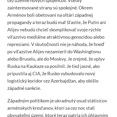
cez územie nových spojencov. Všetky
zainteresované strany sú spokojné. Okrem
Arménov boli obetovaní na oltári západnej
propagandy a teraz budú mať šťastie, že Putin
ani
Alijev nebudú chcieť skomplikovať svoje rýchle
víťazstvo
mediálne atraktívnou genocídou alebo
represiami. V skutočnosti nie je náhoda, že hneď
po víťazstve Alijev nezamieril do Washingtonu
alebo Bruselu, ale do Moskvy. Je zrejmé, že vplyv
Ruska na Kaukaze sa posilnil. Je tiež jasné,
ako
pripustila aj CIA
, že Rusko vybudovalo nový
logistický koridor cez Azerbajdžan, aby obišlo
západné sankcie.
Západným politikom je ukradnutý osud státisícov
arménskych kresťanov, ktorí sa cez noc stali
obyvateľmi území, ktoré teraz patria ich úhlavným