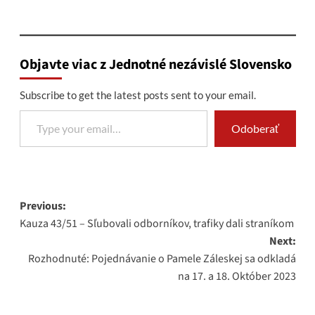
Objavte viac z Jednotné nezávislé Slovensko
Subscribe to get the latest posts sent to your email.
Type your email…
Odoberať
Post
Previous:
Kauza 43/51 – Sľubovali odborníkov, trafiky dali straníkom
navigation
Next:
Rozhodnuté: Pojednávanie o Pamele Záleskej sa odkladá
na 17. a 18. Október 2023