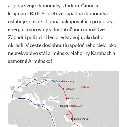
a spoja svoje ekonomiky s Indiou, Čínou a
krajinami BRICS, pretože západná ekonomika
oslabuje, nie je schopná nakupovať ich produkty,
energiu a suroviny v dostatočnom množstve.
Západní politici si len predstavujú, ako koho
okradli. V ceste dosiahnutiu spoločného cieľa, ako
neprekvapivo stál arménsky Náhorný Karabach a
samotné Arménsko!