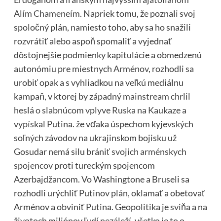
Alím Chameneím
. Napriek tomu, že poznali svoj
spoločný plán, namiesto toho, aby sa ho snažili
rozvrátiť alebo aspoň spomaliť a vyjednať
dôstojnejšie podmienky kapitulácie a obmedzenú
autonómiu pre miestnych Arménov, rozhodli sa
urobiť opak a s vyhliadkou na veľkú mediálnu
kampaň, v ktorej
by západný mainstream chrlil
heslá o slabnúcom vplyve Ruska na Kaukaze a
vypískal
Putina. že vďaka úspechom kyjevských
soľných závodov na ukrajinskom bojisku už
Gosudar nemá silu
brániť svojich arménskych
spojencov
proti tureckým spojencom
Azerbajdžancom. Vo Washingtone a Bruseli sa
rozhodli urýchliť Putinov plán, oklamať a obetovať
Arménov a obviniť Putina. Geopolitika je sviňa a na
životoch miliónov ľudí nezáleží, všetko je to o