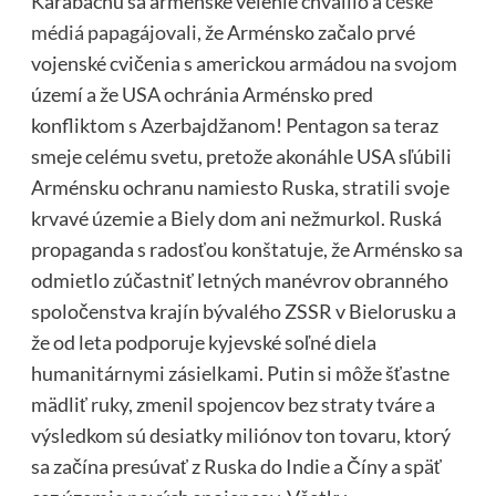
Karabachu sa arménske velenie chválilo a
české
médiá papagájovali
, že Arménsko začalo prvé
vojenské cvičenia s americkou armádou na svojom
území a že USA ochránia Arménsko pred
konfliktom s Azerbajdžanom! Pentagon sa teraz
smeje celému svetu, pretože akonáhle USA sľúbili
Arménsku ochranu namiesto Ruska, stratili svoje
krvavé územie a Biely dom ani nežmurkol. Ruská
propaganda s radosťou konštatuje, že Arménsko sa
odmietlo zúčastniť letných manévrov obranného
spoločenstva krajín bývalého ZSSR v Bielorusku a
že od leta podporuje kyjevské soľné diela
humanitárnymi zásielkami. Putin si môže šťastne
mädliť ruky, zmenil spojencov bez straty tváre a
výsledkom sú desiatky miliónov ton tovaru, ktorý
sa začína presúvať z Ruska do Indie a Číny a späť