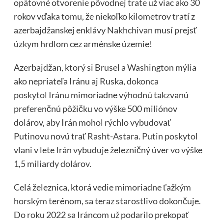
opätovné otvorenie pôvodnej trate už viac ako 30
rokov vďaka tomu, že niekoľko kilometrov tratí z
azerbajdžanskej enklávy
Nakhchivan
musí prejsť
úzkym hrdlom cez arménske územie!
Azerbajdžan, ktorý si Brusel a Washington mýlia
ako nepriateľa Iránu aj Ruska,
dokonca
poskytol
Iránu mimoriadne výhodnú takzvanú
preferenčnú pôžičku vo výške 500 miliónov
dolárov, aby Irán mohol rýchlo vybudovať
Putinovu novú trať Rasht-Astara.
Putin poskytol
vlani v lete
Irán vybuduje železničný úver vo výške
1,5 miliardy dolárov.
Celá železnica, ktorá vedie mimoriadne ťažkým
horským terénom, sa teraz starostlivo dokončuje.
Do roku 2022 sa Iráncom už podarilo prekopať