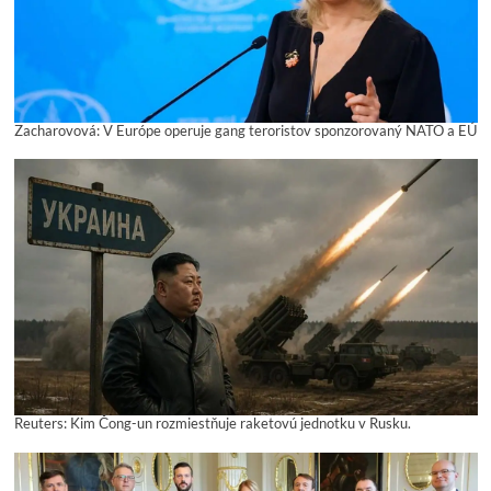
Zacharovová: V Európe operuje gang teroristov sponzorovaný NATO a EÚ
Reuters: Kim Čong-un rozmiestňuje raketovú jednotku v Rusku.