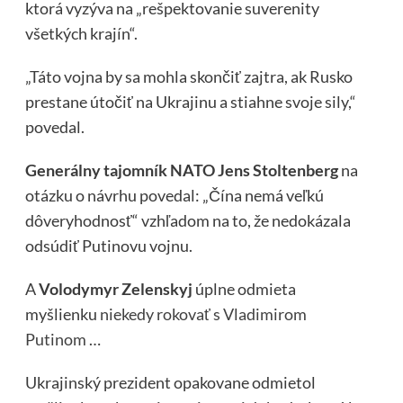
ktorá vyzýva na „rešpektovanie suverenity
všetkých krajín“.
„Táto vojna by sa mohla skončiť zajtra, ak Rusko
prestane útočiť na Ukrajinu a stiahne svoje sily,“
povedal.
Generálny tajomník NATO Jens Stoltenberg
na
otázku o návrhu povedal: „Čína nemá veľkú
dôveryhodnosť“ vzhľadom na to, že nedokázala
odsúdiť Putinovu vojnu.
A
Volodymyr Zelenskyj
úplne odmieta
myšlienku
niekedy rokovať s Vladimirom
Putinom
…
Ukrajinský prezident opakovane odmietol