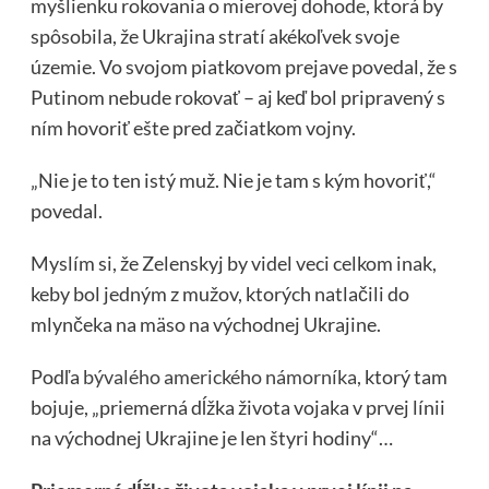
myšlienku rokovania o mierovej dohode, ktorá by
spôsobila, že Ukrajina stratí akékoľvek svoje
územie. Vo svojom piatkovom prejave povedal, že s
Putinom nebude rokovať – aj keď bol pripravený s
ním hovoriť ešte pred začiatkom vojny.
„Nie je to ten istý muž. Nie je tam s kým hovoriť,“
povedal.
Myslím si, že Zelenskyj by videl veci celkom inak,
keby bol jedným z mužov, ktorých natlačili do
mlynčeka na mäso na východnej Ukrajine.
Podľa
bývalého amerického námorníka,
ktorý tam
bojuje, „priemerná dĺžka života vojaka v prvej línii
na východnej Ukrajine je len štyri hodiny“…