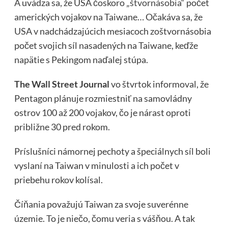
A uvádza sa, že USA čoskoro
„štvornásobia“
počet
amerických vojakov na Taiwane… Očakáva sa, že
USA v nadchádzajúcich mesiacoch zoštvornásobia
počet svojich síl nasadených na Taiwane, keďže
napätie s Pekingom naďalej stúpa.
The Wall Street Journal
vo štvrtok informoval, že
Pentagon plánuje rozmiestniť na samovládny
ostrov 100 až 200 vojakov, čo je nárast oproti
približne 30 pred rokom.
Príslušníci námornej pechoty a špeciálnych síl boli
vyslaní na Taiwan v minulosti a ich počet v
priebehu rokov kolísal.
Číňania považujú Taiwan za svoje suverénne
územie. To je niečo, čomu veria s vášňou. A tak