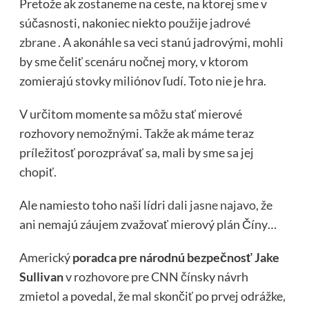
Pretože ak zostaneme na ceste, na ktorej sme v
súčasnosti, nakoniec niekto
použije jadrové
zbrane
. A akonáhle sa veci stanú jadrovými, mohli
by sme čeliť scenáru nočnej mory, v ktorom
zomierajú stovky miliónov ľudí. Toto nie je hra.
V určitom momente sa môžu stať mierové
rozhovory nemožnými. Takže ak máme teraz
príležitosť porozprávať sa, mali by sme sa jej
chopiť.
Ale namiesto toho naši lídri
dali jasne najavo,
že
ani nemajú záujem zvažovať mierový plán Číny…
Americký
poradca pre národnú bezpečnosť Jake
Sullivan
v rozhovore pre CNN čínsky návrh
zmietol a povedal, že mal skončiť po prvej odrážke,