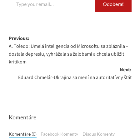
Odoberať
Post
Previous:
A. Toledo: Umelá inteligencia od Microsoftu sa zbláznila –
navigation
dostala depresiu, vyhrážala sa žalobami a chcela ublížiť
kritikom
Next:
Eduard Chmelár-Ukrajina sa mení na autoritatívny štát
Komentáre
Komentáre (0)
Facebook Komenty
Disqus Komenty