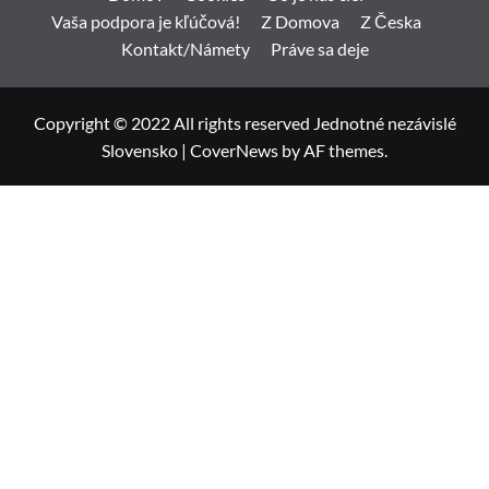
Vaša podpora je kľúčová!
Z Domova
Z Česka
Kontakt/Námety
Práve sa deje
Copyright © 2022 All rights reserved Jednotné nezávislé
Slovensko
|
CoverNews
by AF themes.