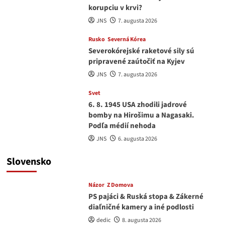
korupciu v krvi?
JNS
7. augusta 2026
Rusko
Severná Kórea
Severokórejské raketové sily sú
pripravené zaútočiť na Kyjev
JNS
7. augusta 2026
Svet
6. 8. 1945 USA zhodili jadrové
bomby na Hirošimu a Nagasaki.
Podľa médií nehoda
JNS
6. augusta 2026
Slovensko
Názor
Z Domova
PS pajáci & Ruská stopa & Zákerné
diaľničné kamery a iné podlosti
dedic
8. augusta 2026