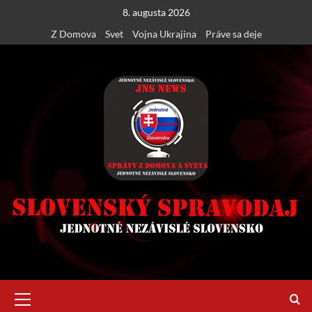
Skip
8. augusta 2026
to
Z Domova
Svet
Vojna Ukrajina
Práve sa deje
content
Primary
Menu