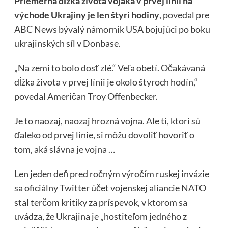
Priemerná dĺžka života vojaka v prvej línii na
východe Ukrajiny je len štyri hodiny
, povedal pre
ABC News bývalý námorník USA bojujúci po boku
ukrajinských síl v Donbase.
„Na zemi to bolo dosť zlé.“ Veľa obetí. Očakávaná
dĺžka života v prvej línii je okolo štyroch hodín,“
povedal Američan Troy Offenbecker.
Je to naozaj, naozaj hrozná vojna. Ale tí, ktorí sú
ďaleko od prvej línie, si môžu dovoliť hovoriť o
tom,
aká slávna je vojna
…
Len jeden deň pred ročným výročím ruskej invázie
sa oficiálny Twitter účet vojenskej aliancie NATO
stal terčom kritiky za príspevok, v ktorom sa
uvádza, že Ukrajina je „hostiteľom jedného z