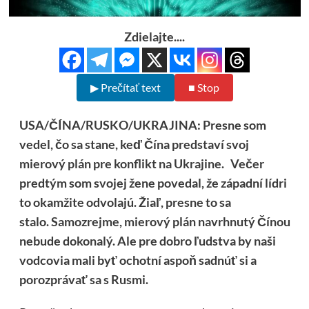
Zdielajte....
▶ Prečítať text
■ Stop
USA/ČÍNA/RUSKO/UKRAJINA: Presne som
vedel, čo sa stane, keď Čína predstaví svoj
mierový plán pre konflikt na Ukrajine. Večer
predtým som svojej žene povedal, že západní lídri
to okamžite odvolajú. Žiaľ, presne to sa
stalo. Samozrejme, mierový plán navrhnutý Čínou
nebude dokonalý. Ale pre dobro ľudstva by naši
vodcovia mali byť ochotní aspoň sadnúť si a
porozprávať sa s Rusmi.