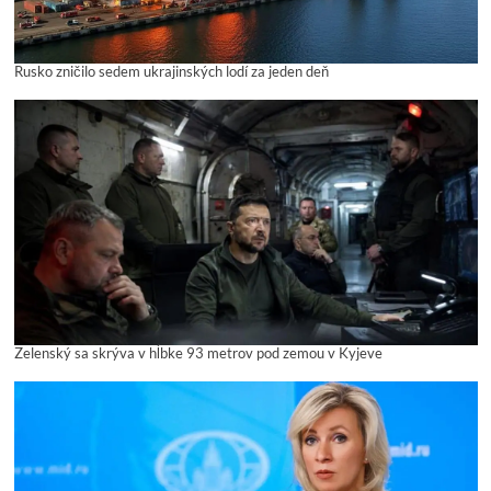
Rusko zničilo sedem ukrajinských lodí za jeden deň
Zelenský sa skrýva v hĺbke 93 metrov pod zemou v Kyjeve