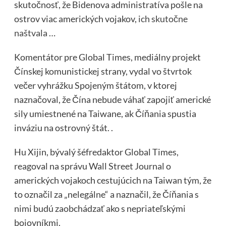
skutočnosť, že Bidenova administratíva pošle na
ostrov viac amerických vojakov,
ich skutočne
naštvala
…
Komentátor pre Global Times, mediálny projekt
Čínskej komunistickej strany, vydal vo štvrtok
večer vyhrážku Spojeným štátom, v ktorej
naznačoval, že Čína nebude váhať zapojiť americké
sily umiestnené na Taiwane, ak Číňania spustia
inváziu na ostrovný štát. .
Hu Xijin, bývalý šéfredaktor Global Times,
reagoval na správu Wall Street Journal o
amerických vojakoch cestujúcich na Taiwan tým, že
to označil za „nelegálne“ a naznačil, že Číňania s
nimi budú zaobchádzať ako s nepriateľskými
bojovníkmi.