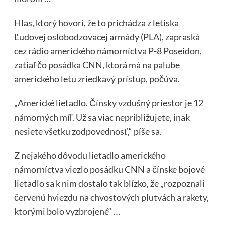
Hlas, ktorý hovorí, že to prichádza z letiska
Ľudovej oslobodzovacej armády (PLA), zapraská
cez rádio amerického námorníctva P-8 Poseidon,
zatiaľ čo posádka CNN, ktorá má na palube
amerického letu zriedkavý prístup, počúva.
„Americké lietadlo. Čínsky vzdušný priestor je 12
námorných míľ. Už sa viac nepribližujete, inak
nesiete všetku zodpovednosť,“ píše sa.
Z nejakého dôvodu lietadlo amerického
námorníctva viezlo posádku CNN a čínske bojové
lietadlo sa k nim dostalo tak blízko, že
„rozpoznali
červenú hviezdu na chvostových plutvách a rakety,
ktorými bolo vyzbrojené“
…