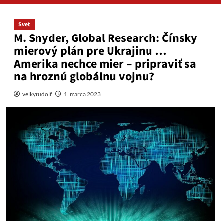
Svet
M. Snyder, Global Research: Čínsky
mierový plán pre Ukrajinu …
Amerika nechce mier – pripraviť sa
na hroznú globálnu vojnu?
velkyrudolf
1. marca 2023