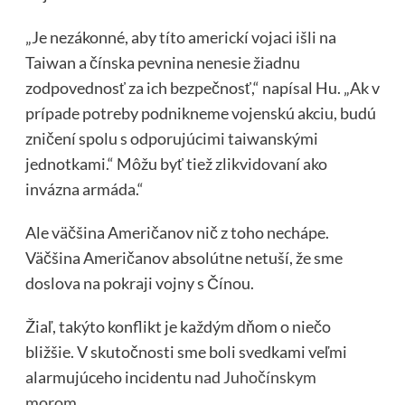
„Je nezákonné, aby títo americkí vojaci išli na
Taiwan a čínska pevnina nenesie žiadnu
zodpovednosť za ich bezpečnosť,“ napísal Hu. „Ak v
prípade potreby podnikneme vojenskú akciu, budú
zničení spolu s odporujúcimi taiwanskými
jednotkami.“ Môžu byť tiež zlikvidovaní ako
invázna armáda.“
Ale väčšina Američanov nič z toho nechápe.
Väčšina Američanov absolútne netuší, že sme
doslova na pokraji vojny s Čínou.
Žiaľ, takýto konflikt je každým dňom o niečo
bližšie. V skutočnosti sme boli svedkami veľmi
alarmujúceho incidentu
nad Juhočínskym
morom
…