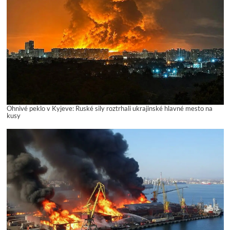
Ohnivé peklo v Kyjeve: Ruské sily roztrhali ukrajinské hlavné mesto na
kusy