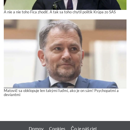
A nie a nie toho Fica zhodiť. A tak sa toho chytil politik Krúpa zo SAS
Matovič sa obklopuje len takými ľuďmi, ako je on sám! Psychopatmi a
deviantmi
Domov
Cookies
Čo je náš ciel