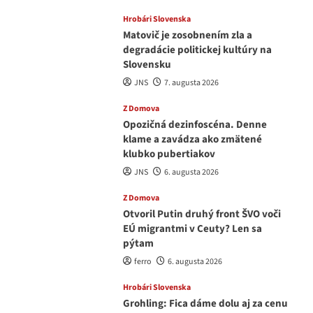
Hrobári Slovenska
Matovič je zosobnením zla a
degradácie politickej kultúry na
Slovensku
JNS
7. augusta 2026
Z Domova
Opozičná dezinfoscéna. Denne
klame a zavádza ako zmätené
klubko pubertiakov
JNS
6. augusta 2026
Z Domova
Otvoril Putin druhý front ŠVO voči
EÚ migrantmi v Ceuty? Len sa
pýtam
ferro
6. augusta 2026
Hrobári Slovenska
Grohling: Fica dáme dolu aj za cenu