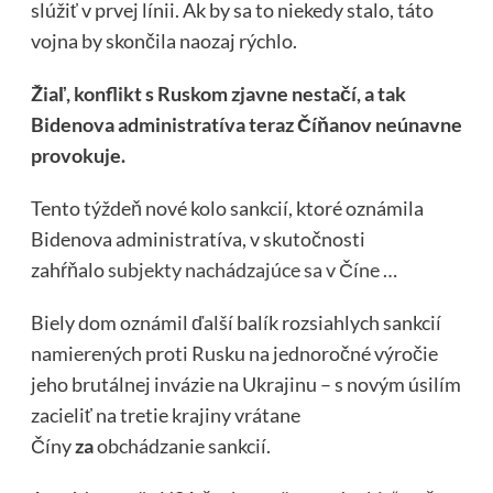
slúžiť v prvej línii. Ak by sa to niekedy stalo, táto
vojna by skončila naozaj rýchlo.
Žiaľ, konflikt s Ruskom zjavne nestačí, a tak
Bidenova administratíva teraz Číňanov neúnavne
provokuje.
Tento týždeň nové kolo sankcií, ktoré oznámila
Bidenova administratíva, v skutočnosti
zahŕňalo
subjekty nachádzajúce sa v Číne
…
Biely dom oznámil ďalší balík rozsiahlych sankcií
namierených proti Rusku na jednoročné výročie
jeho brutálnej invázie na Ukrajinu – s novým úsilím
zacieliť na tretie krajiny vrátane
Číny
za
obchádzanie sankcií.