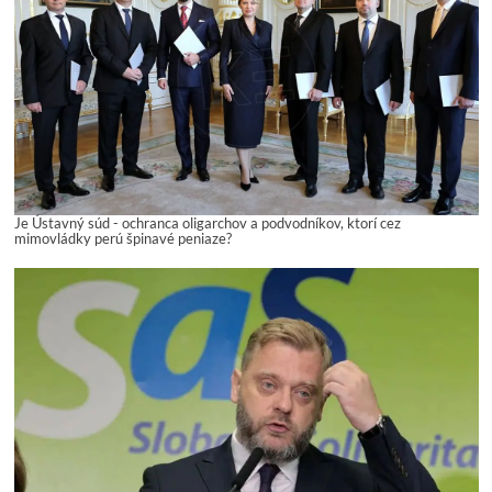
Je Ústavný súd - ochranca oligarchov a podvodníkov, ktorí cez
mimovládky perú špinavé peniaze?