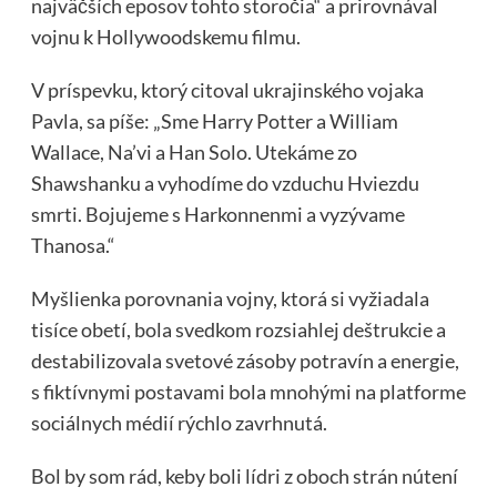
najväčších eposov tohto storočia“ a prirovnával
vojnu k Hollywoodskemu filmu.
V príspevku, ktorý citoval ukrajinského vojaka
Pavla, sa píše: „Sme Harry Potter a William
Wallace, Na’vi a Han Solo. Utekáme zo
Shawshanku a vyhodíme do vzduchu Hviezdu
smrti. Bojujeme s Harkonnenmi a vyzývame
Thanosa.“
Myšlienka porovnania vojny, ktorá si vyžiadala
tisíce obetí, bola svedkom rozsiahlej deštrukcie a
destabilizovala svetové zásoby potravín a energie,
s fiktívnymi postavami bola mnohými na platforme
sociálnych médií rýchlo zavrhnutá.
Bol by som rád, keby boli lídri z oboch strán nútení