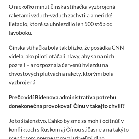
O niekoľko minút čínska stíhačka vyzbrojená
raketami vzduch-vzduch zachytila ​​americké
lietadlo, ktoré sa uhniezdilo len 500 stôp od
ľavoboku.
Čínska stíhačka bola tak blízko, že posádka CNN
videla, ako piloti otáčali hlavy, aby sa na nich
pozreli – a rozpoznala červenú hviezdu na
chvostových plutvách a rakety, ktorými bola
vyzbrojená.
Prečo vidí Bidenova administratíva potrebu
donekonečna provokovať Čínu v takejto chvíli?
Je to šialenstvo. Ľahko by sme sa mohli ocitnúť v
konfliktoch s Ruskom aj Čínou súčasne a na takýto
scenár som presne varoval
už veľmi dlho
.