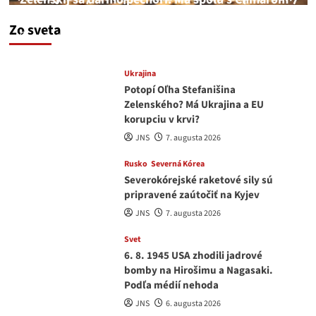
a Drapatým nad čím rozmýšľať
Zo sveta
medvedar
8. augusta 2026
Ukrajina
Potopí Oľha Stefanišina
Zelenského? Má Ukrajina a EU
korupciu v krvi?
JNS
7. augusta 2026
Rusko
Severná Kórea
Severokórejské raketové sily sú
pripravené zaútočiť na Kyjev
JNS
7. augusta 2026
Svet
6. 8. 1945 USA zhodili jadrové
bomby na Hirošimu a Nagasaki.
Podľa médií nehoda
JNS
6. augusta 2026