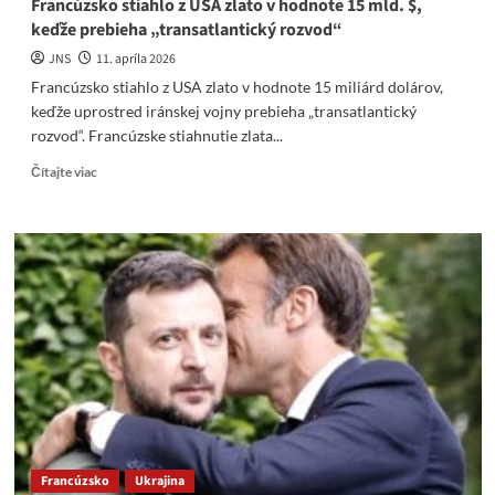
Francúzsko stiahlo z USA zlato v hodnote 15 mld. $,
keďže prebieha „transatlantický rozvod“
JNS
11. apríla 2026
Francúzsko stiahlo z USA zlato v hodnote 15 miliárd dolárov,
keďže uprostred iránskej vojny prebieha „transatlantický
rozvod“. Francúzske stiahnutie zlata...
Read
Čítajte viac
more
about
Francúzsko
stiahlo
z
USA
zlato
v
hodnote
15
mld.
$,
keďže
prebieha
Francúzsko
Ukrajina
„transatlantický