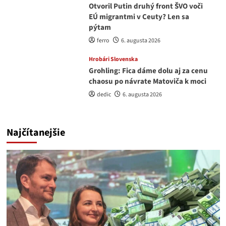
Otvoril Putin druhý front ŠVO voči
EÚ migrantmi v Ceuty? Len sa
pýtam
ferro
6. augusta 2026
Hrobári Slovenska
Grohling: Fica dáme dolu aj za cenu
chaosu po návrate Matoviča k moci
dedic
6. augusta 2026
Najčítanejšie