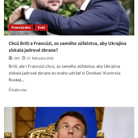
na
misiu
na
Ukrajine.
Francúzsko
Svet
Chcú Briti a Francúzi, zo samého zúfalstva, aby Ukrajina
získala jadrové zbrane?
JNS
27. februára 2026
Briti, ale i Francúzi chcú, zo samého zúfalstva, aby Ukrajina
získala jadrové zbrane zo snahy udržať si Donbas! Kontrola
Ruskej...
Read
Čítajte viac
more
about
Chcú
Briti
a
Francúzi,
zo
samého