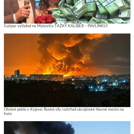
Gašpar vytiahol na Matoviča ŤAŽKÝ KALIBER – PAVLÍNKU!
Ohnivé peklo v Kyjeve: Ruské sily roztrhali ukrajinské hlavné mesto na
kusy