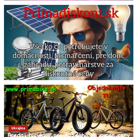
Ukrajina
Zelenskij sa darmo pechorí. Má spolu s Chmarom