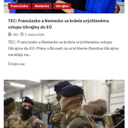
Francúzsko
Nemecko
Ukrajina
TEC: Francúzsko a Nemecko sa bránia urýchlenému
vstupu Ukrajiny do EÚ
JNS
5. marca 2026
TEC: Francúzsko a Nemecko sa bránia urýchlenému vstupu
Ukrajiny do EÚ. Plány v Bruseli na urýchlenie členstva Ukrajiny
narážajú na...
Read
Čítajte viac
more
about
TEC:
Francúzsko
a
Nemecko
sa
bránia
urýchlenému
vstupu
Ukrajiny