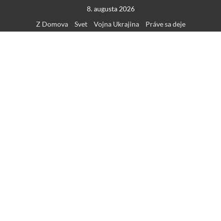
Skip
8. augusta 2026
to
Z Domova
Svet
Vojna Ukrajina
Práve sa deje
content