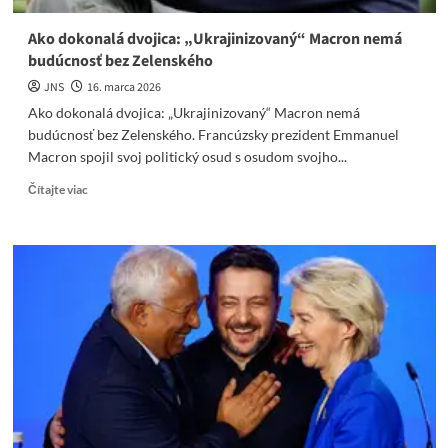
rozvod“
Ako dokonalá dvojica: „Ukrajinizovaný“ Macron nemá
budúcnosť bez Zelenského
JNS
16. marca 2026
Ako dokonalá dvojica: „Ukrajinizovaný“ Macron nemá
budúcnosť bez Zelenského. Francúzsky prezident Emmanuel
Macron spojil svoj politický osud s osudom svojho...
Read
Čítajte viac
more
about
Ako
dokonalá
dvojica:
„Ukrajinizovaný“
Macron
nemá
budúcnosť
bez
Zelenského