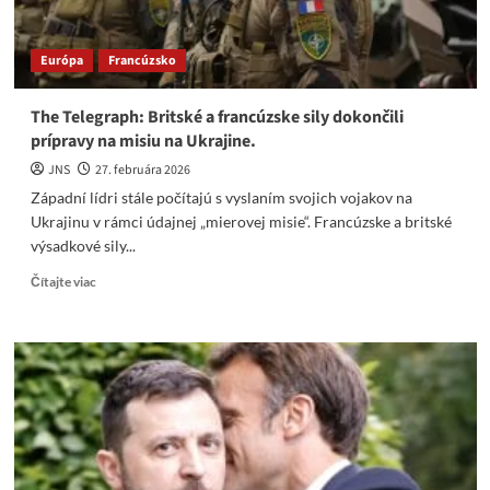
do
EÚ
Európa
Francúzsko
The Telegraph: Britské a francúzske sily dokončili
prípravy na misiu na Ukrajine.
JNS
27. februára 2026
Západní lídri stále počítajú s vyslaním svojich vojakov na
Ukrajinu v rámci údajnej „mierovej misie“. Francúzske a britské
výsadkové sily...
Read
Čítajte viac
more
about
The
Telegraph:
Britské
a
francúzske
sily
dokončili
prípravy