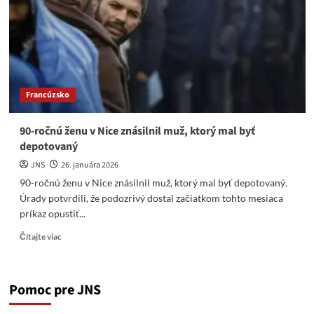
Európu
Francúzsko
90-ročnú ženu v Nice znásilnil muž, ktorý mal byť
depotovaný
JNS
26. januára 2026
90-ročnú ženu v Nice znásilnil muž, ktorý mal byť depotovaný.
Úrady potvrdili, že podozrivý dostal začiatkom tohto mesiaca
príkaz opustiť...
Read
Čítajte viac
more
about
90-
Pomoc pre JNS
ročnú
ženu