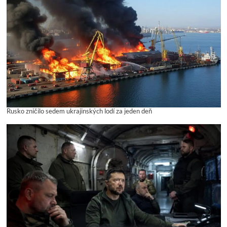
Rusko zničilo sedem ukrajinských lodí za jeden deň