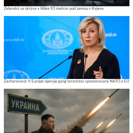
Zelenský sa skrýva v hĺbke 93 metrov pod zemou v Kyjeve
Zacharovová: V Európe operuje gang teroristov sponzorovaný NATO a EÚ