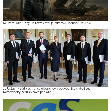
Reuters: Kim Čong-un rozmiestňuje raketovú jednotku v Rusku.
Je Ústavný súd - ochranca oligarchov a podvodníkov, ktorí cez
mimovládky perú špinavé peniaze?