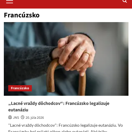
Menu
Francúzsko
Francúzsko
„Lacné vraždy dôchodcov“: Francúzsko legalizuje
eutanáziu
JNS
20. júla 2026
"Lacné vraždy dôchodcov": Francúzsko legalizuje eutanáziu. Vo
Francúzsku bol prijatý zákon alebo eutanázii. Aké triky