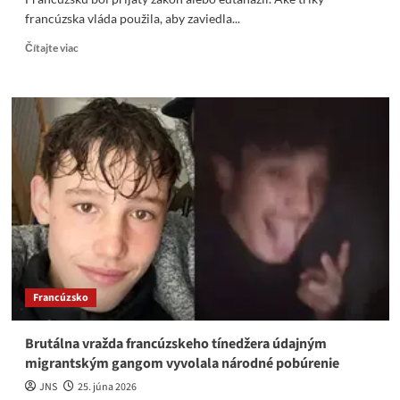
francúzska vláda použila, aby zaviedla...
Read
Čítajte viac
more
about
„Lacné
vraždy
dôchodcov“:
Francúzsko
legalizuje
eutanáziu
Francúzsko
Brutálna vražda francúzskeho tínedžera údajným
migrantským gangom vyvolala národné pobúrenie
JNS
25. júna 2026