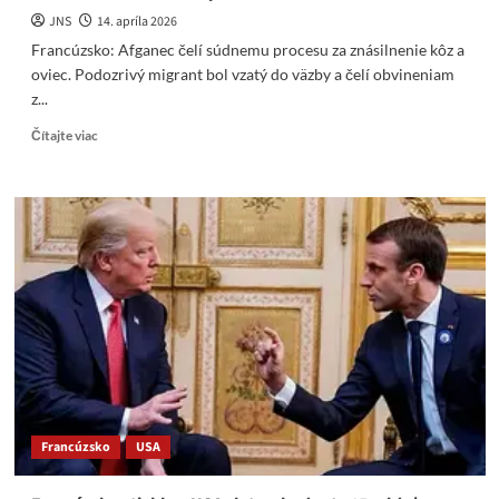
JNS
14. apríla 2026
Francúzsko: Afganec čelí súdnemu procesu za znásilnenie kôz a
oviec. Podozrivý migrant bol vzatý do väzby a čelí obvineniam
z...
Read
Čítajte viac
more
about
Francúzsko:
Afganec
čelí
súdnemu
procesu
za
znásilnenie
kôz
a
oviec
píše
TEC
Francúzsko
USA