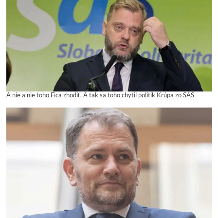
A nie a nie toho Fica zhodiť. A tak sa toho chytil politik Krúpa zo SAS