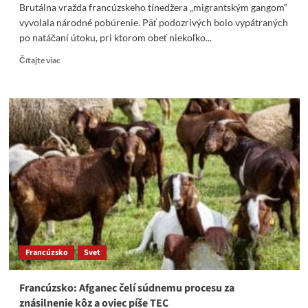
Brutálna vražda francúzskeho tínedžera „migrantským gangom“
vyvolala národné pobúrenie. Päť podozrivých bolo vypátraných
po natáčaní útoku, pri ktorom obeť niekoľko...
Read
Čítajte viac
more
about
Brutálna
vražda
francúzskeho
tínedžera
údajným
migrantským
gangom
vyvolala
národné
pobúrenie
Francúzsko
Svet
Francúzsko: Afganec čelí súdnemu procesu za
znásilnenie kôz a oviec píše TEC