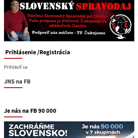
v
Nice
znásilnil
muž,
ktorý
mal
byť
depotovaný
Prihlásenie
/Registrácia
Prihlásiť sa
JNS na FB
Je nás na FB 90 000