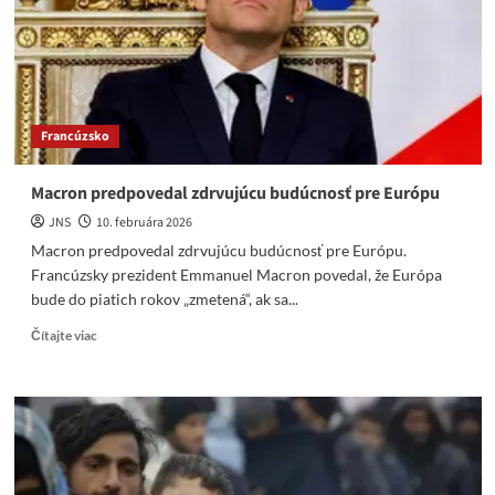
zúfalstva,
aby
Ukrajina
získala
jadrové
zbrane?
Francúzsko
Macron predpovedal zdrvujúcu budúcnosť pre Európu
JNS
10. februára 2026
Macron predpovedal zdrvujúcu budúcnosť pre Európu.
Francúzsky prezident Emmanuel Macron povedal, že Európa
bude do piatich rokov „zmetená“, ak sa...
Read
Čítajte viac
more
about
Macron
predpovedal
zdrvujúcu
budúcnosť
pre