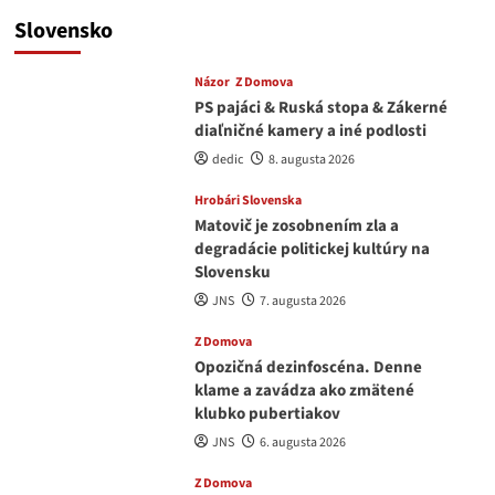
Slovensko
Názor
Z Domova
PS pajáci & Ruská stopa & Zákerné
diaľničné kamery a iné podlosti
dedic
8. augusta 2026
Hrobári Slovenska
Matovič je zosobnením zla a
degradácie politickej kultúry na
Slovensku
JNS
7. augusta 2026
Z Domova
Opozičná dezinfoscéna. Denne
klame a zavádza ako zmätené
klubko pubertiakov
JNS
6. augusta 2026
Z Domova