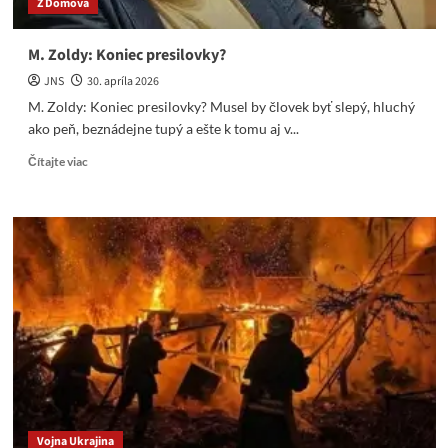
Z Domova
M. Zoldy: Koniec presilovky?
JNS
30. apríla 2026
M. Zoldy: Koniec presilovky? Musel by človek byť slepý, hluchý
ako peň, beznádejne tupý a ešte k tomu aj v...
Read
Čítajte viac
more
about
M.
Zoldy:
Koniec
presilovky?
Vojna Ukrajina