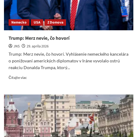
Nemecko
USA
Z Domova
Trump: Merz nevie, čo hovorí
JNS
29. apríla 2026
Trump: Merz nevie, čo hovorí. Vyhlásenie nemeckého kancelára
o ponižovaní amerických diplomatov v Iráne vyvolalo ostrú
reakciu Donalda Trumpa, ktorý...
Read
Čítajte viac
more
about
Trump:
Merz
nevie,
čo
hovorí