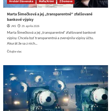
Hrobári Slovenska
Mafia/Krimi
Z Domova
Marta Šimečková a jej „transparentné“ zfalšované
bankové výpisy
JNS
29. apríla 2026
Marta Šimečková a jej „transparentné“ zfalšované bankové
výpisy. Chcela byť transparentná a zverejnila výpisy účtu.
Akurát že sa z nich...
Read
Čítajte viac
more
about
Marta
Šimečková
a
jej
„transparentné“
zfalšované
bankové
výpisy