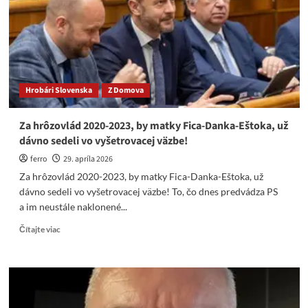
prípade
atentátu
na
premiéra
išlo
o
teroristický
Hrobári Slovenska
Z Domova
útok.
Za hrôzovlád 2020-2023, by matky Fica-Danka-Eštoka, už
dávno sedeli vo vyšetrovacej väzbe!
ferro
29. apríla 2026
Za hrôzovlád 2020-2023, by matky Fica-Danka-Eštoka, už
dávno sedeli vo vyšetrovacej väzbe! To, čo dnes predvádza PS
a im neustále naklonené...
Read
Čítajte viac
more
about
Za
hrôzovlád
2020-
2023,