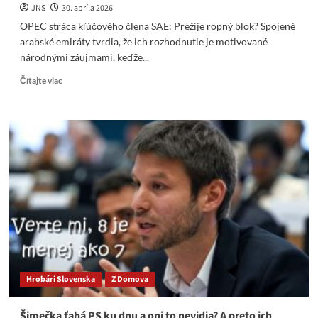
JNS
30. apríla 2026
OPEC stráca kľúčového člena SAE: Prežije ropný blok? Spojené
arabské emiráty tvrdia, že ich rozhodnutie je motivované
národnými záujmami, keďže...
Read
Čítajte viac
more
about
OPEC
stráca
kľúčového
člena
SAE:
Prežije
ropný
blok?
Hrobári Slovenska
Z Domova
Šimečka ťahá PS ku dnu a oni to nevidia? A preto ich