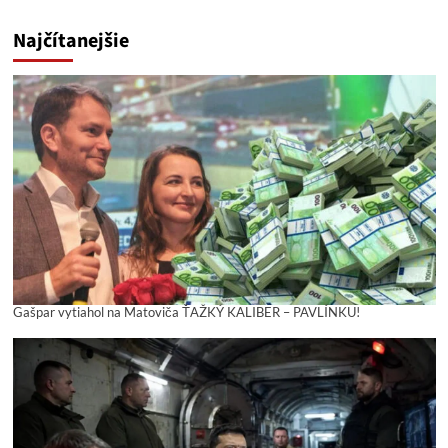
Najčítanejšie
Gašpar vytiahol na Matoviča ŤAŽKÝ KALIBER – PAVLÍNKU!