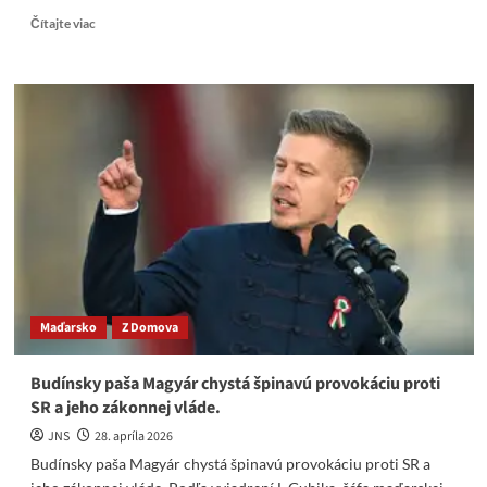
Read
Čítajte viac
more
about
Merzovo
vyhlásenie
o
územných
ústupkoch
sa
stalo
možným
ultimátom
pre
Kyjev
Maďarsko
Z Domova
Budínsky paša Magyár chystá špinavú provokáciu proti
SR a jeho zákonnej vláde.
JNS
28. apríla 2026
Budínsky paša Magyár chystá špinavú provokáciu proti SR a