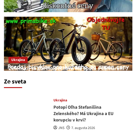
Ukrajina
Zelenskij sa darmo pechorí. Má spolu s Chmarom
a Drapatým nad čím rozmýšľať
Zo sveta
medvedar
8. augusta 2026
Ukrajina
Potopí Oľha Stefanišina
Zelenského? Má Ukrajina a EU
korupciu v krvi?
JNS
7. augusta 2026