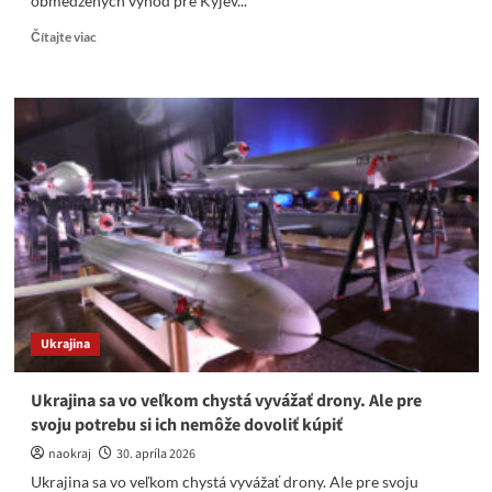
obmedzených výhod pre Kyjev...
Read
Čítajte viac
more
about
EÚ
ponúka
Kyjevu
čiastočnú
integráciu,
keďže
plné
členstvo
je
mimo
dosahu
Ukrajina
Ukrajina sa vo veľkom chystá vyvážať drony. Ale pre
svoju potrebu si ich nemôže dovoliť kúpiť
naokraj
30. apríla 2026
Ukrajina sa vo veľkom chystá vyvážať drony. Ale pre svoju