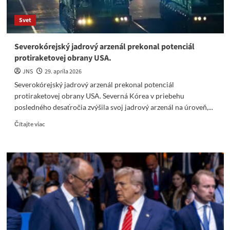
Svet
Severokórejský jadrový arzenál prekonal potenciál
protiraketovej obrany USA.
JNS
29. apríla 2026
Severokórejský jadrový arzenál prekonal potenciál
protiraketovej obrany USA. Severná Kórea v priebehu
posledného desaťročia zvýšila svoj jadrový arzenál na úroveň,...
Read
Čítajte viac
more
about
Severokórejský
jadrový
arzenál
prekonal
potenciál
protiraketovej
obrany
USA.