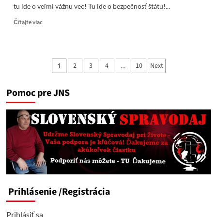
tu ide o veľmi vážnu vec! Tu ide o bezpečnosť štátu!...
Read
Čítajte viac
more
about
Trestné
oznámenie
Stránkovanie
2
3
4
10
Next
1
…
na
príspevkov
Ódora
a
Pomoc pre JNS
prečo
nie
aj
na
Čaputovú?
Prihlásenie
/Registrácia
Prihlásiť sa