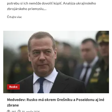
potrebu si ich nemôže dovoliť kúpiť. Analýza ukrajinského
zbrojárskeho priemyslu,...
Read
Čítajte viac
more
about
Ukrajina
sa
vo
veľkom
chystá
vyvážať
drony.
Ale
pre
svoju
potrebu
si
Rusko
ich
nemôže
dovoliť
Medvedev: Rusko má okrem Orešniku a Poseidonu aj iné
kúpiť
zbrane
JNS
30. apríla 2026