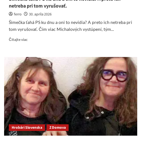
netreba pri tom vyrušovať.
ferro
30. apríla 2026
Šimečka ťahá PS ku dnu a oni to nevidia? A preto ich netreba pri
tom vyrušovať. Čím viac Michalových vystúpení, tým...
Read
Čítajte viac
more
about
Šimečka
ťahá
PS
ku
dnu
a
oni
to
nevidia?
A preto
ich
netreba
Hrobári Slovenska
Z Domova
pri
tom
vyrušovať.