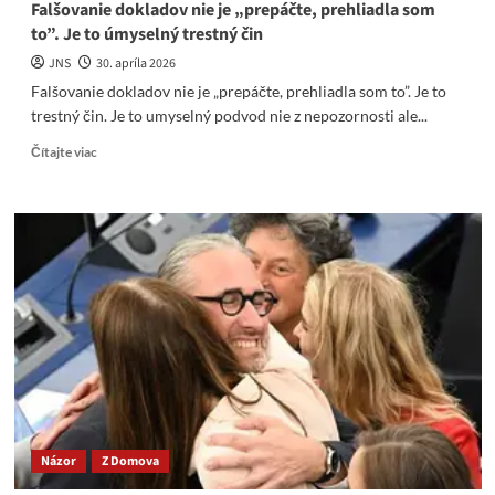
Falšovanie dokladov nie je „prepáčte, prehliadla som
to”. Je to úmyselný trestný čin
JNS
30. apríla 2026
Falšovanie dokladov nie je „prepáčte, prehliadla som to”. Je to
trestný čin. Je to umyselný podvod nie z nepozornosti ale...
Read
Čítajte viac
more
about
Falšovanie
dokladov
nie
je
„prepáčte,
prehliadla
som
to”.
Je
to
úmyselný
trestný
Názor
Z Domova
čin