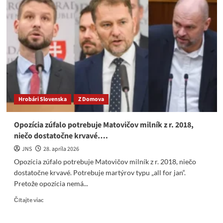
ako
Ferenčák
/
Petková
/
Schutz.
Napadol
ich
vírus?
Hrobári Slovenska
Z Domova
Opozícia zúfalo potrebuje Matovičov milník z r. 2018,
niečo dostatočne krvavé….
JNS
28. apríla 2026
Opozícia zúfalo potrebuje Matovičov milník z r. 2018, niečo
dostatočne krvavé. Potrebuje martýrov typu „all for jan“.
Pretože opozícia nemá...
Read
Čítajte viac
more
about