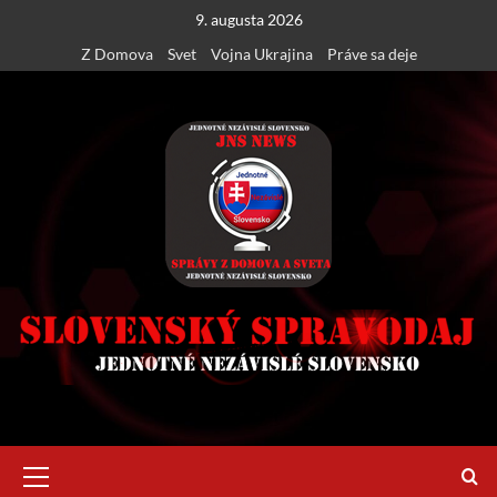
Skip
9. augusta 2026
to
Z Domova
Svet
Vojna Ukrajina
Práve sa deje
content
Primary
Menu