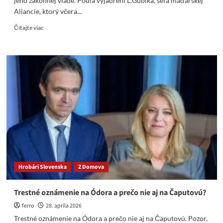
jeho zákonnej vláde. Podľa vyjadrení L.Gubika, šéfa maďarskej
Aliancie, ktorý včera...
Read
Čítajte viac
more
about
Budínsky
paša
Magyár
chystá
špinavú
provokáciu
proti
SR
a
jeho
zákonnej
vláde.
Hrobári Slovenska
Z Domova
Trestné oznámenie na Ódora a prečo nie aj na Čaputovú?
ferro
28. apríla 2026
Trestné oznámenie na Ódora a prečo nie aj na Čaputovú. Pozor,