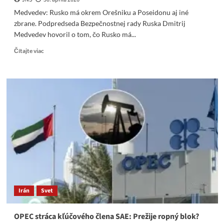
Medvedev: Rusko má okrem Orešniku a Poseidonu aj iné
zbrane. Podpredseda Bezpečnostnej rady Ruska Dmitrij
Medvedev hovoril o tom, čo Rusko má...
Read
Čítajte viac
more
about
Medvedev:
Rusko
má
okrem
Orešniku
a
Poseidonu
aj
iné
zbrane
Irán
Svet
OPEC stráca kľúčového člena SAE: Prežije ropný blok?