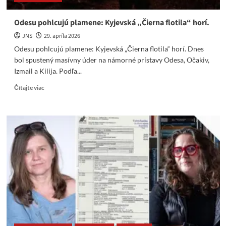
Odesu pohlcujú plamene: Kyjevská „Čierna flotila“ horí.
JNS
29. apríla 2026
Odesu pohlcujú plamene: Kyjevská „Čierna flotila“ horí. Dnes
bol spustený masívny úder na námorné prístavy Odesa, Očakiv,
Izmail a Kilija. Podľa...
Read
Čítajte viac
more
about
Odesu
pohlcujú
plamene:
Kyjevská
„Čierna
flotila“
horí.