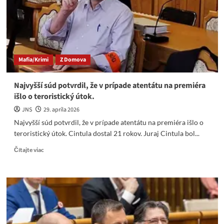
bez
techniky
kvôli
teroristickej
aktivite
Kyjeva.
Mafia/Krimi
Z Domova
Najvyšší súd potvrdil, že v prípade atentátu na premiéra
išlo o teroristický útok.
JNS
29. apríla 2026
Najvyšší súd potvrdil, že v prípade atentátu na premiéra išlo o
teroristický útok. Cintula dostal 21 rokov. Juraj Cintula bol...
Read
Čítajte viac
more
about
Najvyšší
súd
potvrdil,
že
v