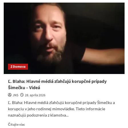
Opozícia
zúfalo
potrebuje
Matovičov
milník
z
r.
2018,
niečo
dostatočne
krvavé….
Z Domova
Ľ. Blaha: Hlavné médiá zľahčujú korupčné prípady
Šimečku – Videá
JNS
28. apríla 2026
Ľ. Blaha: Hlavné médiá zľahčujú korupčné prípady Šimečku a
korupciu v jeho rodinnej mimovládke. Tieto informácie
naznačujú podozrenia z klamstva...
Read
Čítajte viac