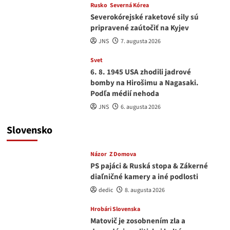
Rusko
Severná Kórea
Severokórejské raketové sily sú
pripravené zaútočiť na Kyjev
JNS
7. augusta 2026
Svet
6. 8. 1945 USA zhodili jadrové
bomby na Hirošimu a Nagasaki.
Podľa médií nehoda
JNS
6. augusta 2026
Slovensko
Názor
Z Domova
PS pajáci & Ruská stopa & Zákerné
diaľničné kamery a iné podlosti
dedic
8. augusta 2026
Hrobári Slovenska
Matovič je zosobnením zla a