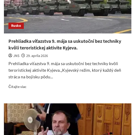
Rusko
Prehliadka víťazstva 9. mája sa uskutoční bez techniky
kvôli teroristickej aktivite Kyjeva.
JNS
29. apríla 2026
Prehliadka víťazstva 9. mája sa uskutoční bez techniky kvôli
teroristickej aktivite Kyjeva.„Kyjevský režim, ktorý každý deň
stráca na bojisku pôdu...
Read
Čítajte viac
more
about
Prehliadka
víťazstva
9.
mája
sa
uskutoční