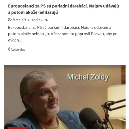
Europoslanci za PS sú poriadni darebáci. Najprv udávajú
a potom akože nehlasujú
feren
30. apríla 2026
Europoslanci za PS sú poriadni darebáci. Najprv udávajú a
potom akože nehlasujú. Včera som tu poprosil Pravdu, aby po
dvoch...
Read
Čítajte viac
more
about
Europoslanci
za
PS
sú
poriadni
darebáci.
Najprv
udávajú
a
potom
akože
nehlasujú