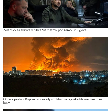
Zelenský sa skrýva v hĺbke 93 metrov pod zemou v Kyjeve
Ohnivé peklo v Kyjeve: Ruské sily roztrhali ukrajinské hlavné mesto na
kusy