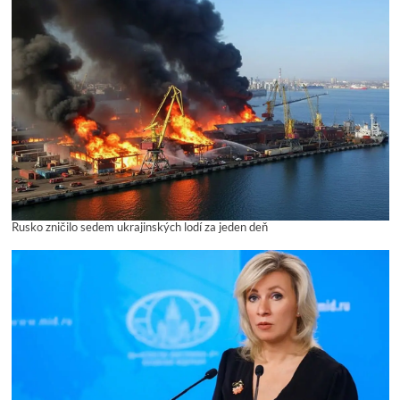
Rusko zničilo sedem ukrajinských lodí za jeden deň