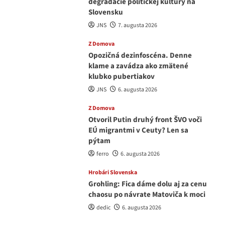
degradácie politickej kultúry na
Slovensku
JNS
7. augusta 2026
Z Domova
Opozičná dezinfoscéna. Denne
klame a zavádza ako zmätené
klubko pubertiakov
JNS
6. augusta 2026
Z Domova
Otvoril Putin druhý front ŠVO voči
EÚ migrantmi v Ceuty? Len sa
pýtam
ferro
6. augusta 2026
Hrobári Slovenska
Grohling: Fica dáme dolu aj za cenu
chaosu po návrate Matoviča k moci
dedic
6. augusta 2026