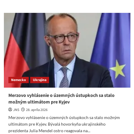
more
about
Ľ.
Blaha:
Hlavné
médiá
zľahčujú
korupčné
prípady
Šimečku
–
Videá
Nemecko
Ukrajina
Merzovo vyhlásenie o územných ústupkoch sa stalo
možným ultimátom pre Kyjev
JNS
28. apríla 2026
Merzovo vyhlásenie o územných ústupkoch sa stalo možným
ultimátom pre Kyjev. Bývalá hovorkyňa ukrajinského
prezidenta Julia Mendel ostro reagovala na...