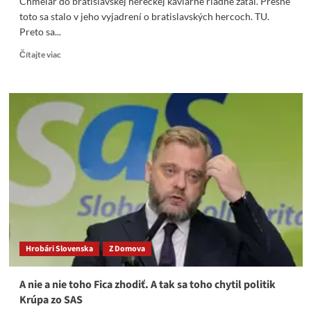
Chmelár do bratislavskej hereckej kaviarne riadne zaťal. Presne
toto sa stalo v jeho vyjadrení o bratislavských hercoch. TU.
Preto sa...
Read
Čítajte viac
more
about
Chmelár
do
bratislavskej
hereckej
kaviarne
riadne
zaťal.
Hrobári Slovenska
Z Domova
A nie a nie toho Fica zhodiť. A tak sa toho chytil politik
Krúpa zo SAS