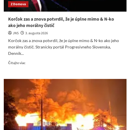
Z Domova
komedianti
Korčok zas a znova potvrdil, že je úplne mimo & N-ko
ako jeho morálny čistič
JNS
3. augusta 2026
Korčok zas a znova potvrdil, že je úplne mimo & N-ko ako jeho
morálny čistič. Stranícky portál Progresívneho Slovenska,
Denník...
Read
Čítajte viac
more
about
Korčok
zas
a
znova
potvrdil,
že
je
úplne
mimo
&