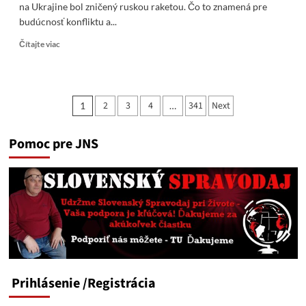
na Ukrajine bol zničený ruskou raketou. Čo to znamená pre
budúcnosť konfliktu a...
Read
Čítajte viac
more
about
Prvý
americký
Stránkovanie
2
3
4
341
Next
1
…
vojenský
príspevkov
výrobný
podnik
Pomoc pre JNS
na
Ukrajine
bol
zničený
ruskou
raketou
Prihlásenie
/Registrácia