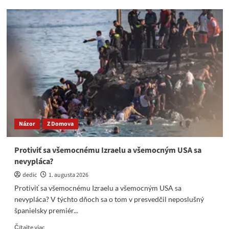
Progresívci
mlčia
o
premene
štátnych
peňazí
na
súkromné.
Korčok
je
v
tom
Názor
Z Domova
majster
Protiviť sa všemocnému Izraelu a všemocným USA sa
nevypláca?
dedic
1. augusta 2026
Protiviť sa všemocnému Izraelu a všemocným USA sa
nevypláca? V týchto dňoch sa o tom v presvedčil neposlušný
španielsky premiér...
Read
Čítajte viac