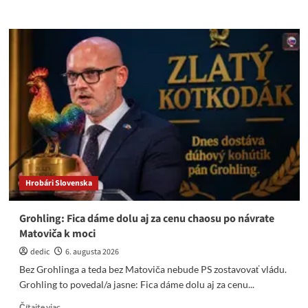
more
about
Otvoril
Putin
druhý
front
ŠVO
voči
EÚ
migrantmi
v
Ceuty?
Len
sa
Hrobári Slovenska
pýtam
Grohling: Fica dáme dolu aj za cenu chaosu po návrate
Matoviča k moci
dedic
6. augusta 2026
Bez Grohlinga a teda bez Matoviča nebude PS zostavovať vládu.
Grohling to povedal/a jasne: Fica dáme dolu aj za cenu...
Read
Čítajte viac