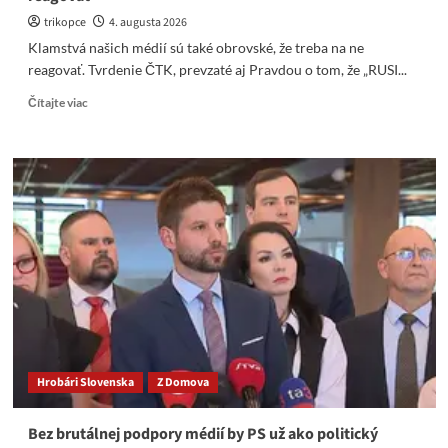
trikopce
4. augusta 2026
Klamstvá našich médií sú také obrovské, že treba na ne
reagovať. Tvrdenie ČTK, prevzaté aj Pravdou o tom, že „RUSI...
Read
Čítajte viac
more
about
Klamstvá
našich
médií
sú
také
obrovské,
že
treba
na
ne
reagovať
Hrobári Slovenska
Z Domova
Bez brutálnej podpory médií by PS už ako politický