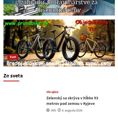
Svet
6. 8. 1945 USA zhodili jadrové bomby na Hirošimu
a Nagasaki. Podľa médií nehoda
Zo sveta
JNS
6. augusta 2026
Ukrajina
Zelenský sa skrýva v hĺbke 93
metrov pod zemou v Kyjeve
JNS
6. augusta 2026