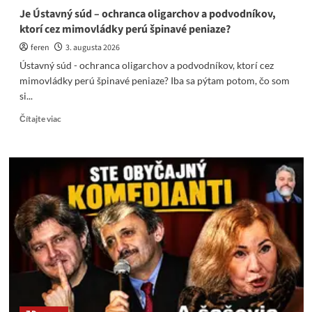
Je Ústavný súd – ochranca oligarchov a podvodníkov,
ktorí cez mimovládky perú špinavé peniaze?
feren
3. augusta 2026
Ústavný súd - ochranca oligarchov a podvodníkov, ktorí cez
mimovládky perú špinavé peniaze? Iba sa pýtam potom, čo som
si...
Read
Čítajte viac
more
about
Je
Ústavný
súd
–
ochranca
oligarchov
a
podvodníkov,
ktorí
cez
mimovládky
perú