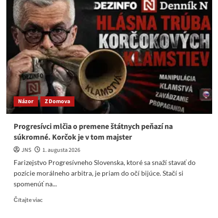
sa
obklopuje
len
takými
ľuďmi,
ako
je
on
sám!
Psychopatmi
a
Názor
Z Domova
deviantmi
Progresívci mlčia o premene štátnych peňazí na
súkromné. Korčok je v tom majster
JNS
1. augusta 2026
Farizejstvo Progresívneho Slovenska, ktoré sa snaží stavať do
pozície morálneho arbitra, je priam do očí bijúce. Stačí si
spomenúť na...
Read
Čítajte viac
more
about