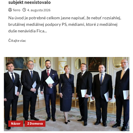
subjekt neexistovalo
ferro
4. augusta 2026
Na úvod je potrebné celkom jasne napísať, že nebyť rozsiahlej,
brutálnej mediálnej podpory PS, médiami, ktoré z mediálnej
duše nenávidia Fica...
Read
Čítajte viac
more
about
Bez
brutálnej
podpory
médií
by
PS
už
ako
politický
subjekt
neexistovalo
Názor
Z Domova