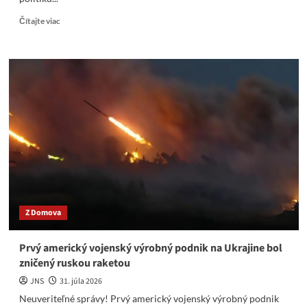
Read
Čítajte viac
more
about
Pani
Mullerová
a
„naše“
protislovenské
médiá
nás
takto
ohlupujú
Z Domova
Prvý americký vojenský výrobný podnik na Ukrajine bol
zničený ruskou raketou
JNS
31. júla 2026
Neuveriteľné správy! Prvý americký vojenský výrobný podnik