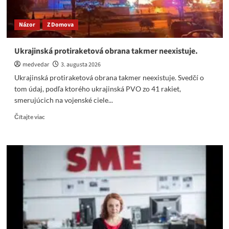
N-
ko
Názor
Z Domova
ako
jeho
morálny
Ukrajinská protiraketová obrana takmer neexistuje.
čistič
medvedar
3. augusta 2026
Ukrajinská protiraketová obrana takmer neexistuje. Svedčí o
tom údaj, podľa ktorého ukrajinská PVO zo 41 rakiet,
smerujúcich na vojenské ciele...
Read
Čítajte viac
more
about
Ukrajinská
protiraketová
obrana
takmer
neexistuje.