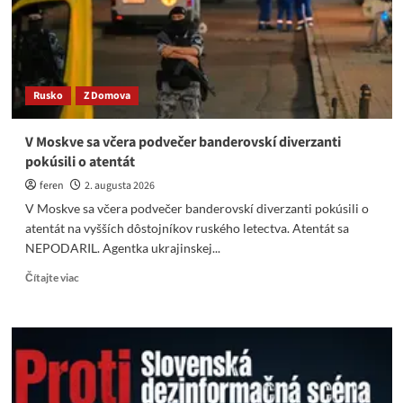
tam
kde
normálni
majú
mozok
Rusko
Z Domova
V Moskve sa včera podvečer banderovskí diverzanti
pokúsili o atentát
feren
2. augusta 2026
V Moskve sa včera podvečer banderovskí diverzanti pokúsili o
atentát na vyšších dôstojníkov ruského letectva. Atentát sa
NEPODARIL. Agentka ukrajinskej...
Read
Čítajte viac
more
about
V
Moskve
sa
včera
podvečer