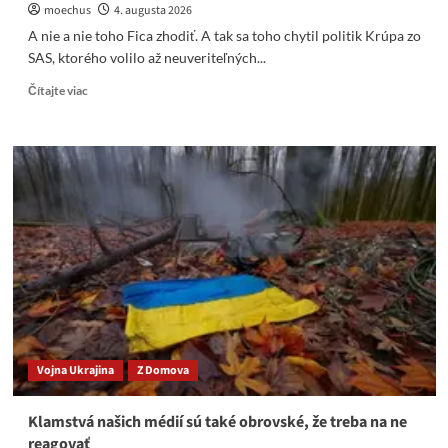
moechus
4. augusta 2026
A nie a nie toho Fica zhodiť. A tak sa toho chytil politik Krúpa zo
SAS, ktorého volilo až neuveriteľných...
Read
Čítajte viac
more
about
A
nie
a
nie
toho
Fica
zhodiť.
A
tak
sa
toho
chytil
Vojna Ukrajina
Z Domova
politik
Krúpa
zo
Klamstvá našich médií sú také obrovské, že treba na ne
SAS
reagovať