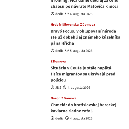
Grohling: Fica dáme dolu aj za cenu
chaosu po návrate Matoviča k moci
dedic
6. augusta 2026
Hrobári Slovenska
Z Domova
Bravó Focus. V ohlupovaní národa
ste už dobehli aj známeho kúzelníka
pána Hřícha
dedic
5. augusta 2026
Z Domova
Situácia v Ceute je stále napätá,
tisíce migrantov sa ukrývajú pred
políciou
JNS
4. augusta 2026
Názor
Z Domova
Chmelár do bratislavskej hereckej
kaviarne riadne zaťal.
dedic
4. augusta 2026