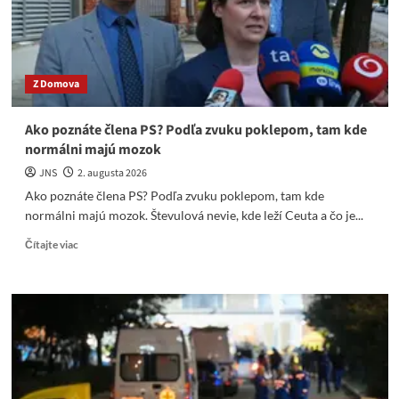
prejav
odporu
voči
Rusku
Z Domova
Ako poznáte člena PS? Podľa zvuku poklepom, tam kde
normálni majú mozok
JNS
2. augusta 2026
Ako poznáte člena PS? Podľa zvuku poklepom, tam kde
normálni majú mozok. Števulová nevie, kde leží Ceuta a čo je...
Read
Čítajte viac
more
about
Ako
poznáte
člena
PS?
Podľa
zvuku
poklepom,