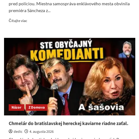
pred políciou. Miestna samospráva enklávového mesta obvinila
premiéra Sáncheza z...
Read
Čítajte viac
more
about
Situácia
v
Ceute
je
stále
napätá,
tisíce
migrantov
sa
ukrývajú
pred
políciou
Názor
Z Domova
Chmelár do bratislavskej hereckej kaviarne riadne zaťal.
dedic
4. augusta 2026