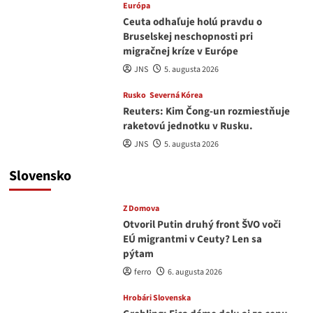
Európa
Ceuta odhaľuje holú pravdu o
Bruselskej neschopnosti pri
migračnej kríze v Európe
JNS
5. augusta 2026
Rusko
Severná Kórea
Reuters: Kim Čong-un rozmiestňuje
raketovú jednotku v Rusku.
JNS
5. augusta 2026
Slovensko
Z Domova
Otvoril Putin druhý front ŠVO voči
EÚ migrantmi v Ceuty? Len sa
pýtam
ferro
6. augusta 2026
Hrobári Slovenska