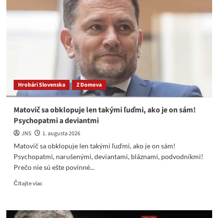
ka
o
ostnatom
drôte
na
budove
ministerstva
obrany
Hrobári Slovenska
Z Domova
Matovič sa obklopuje len takými ľuďmi, ako je on sám!
Psychopatmi a deviantmi
JNS
1. augusta 2026
Matovič sa obklopuje len takými ľuďmi, ako je on sám!
Psychopatmi, narušenými, deviantami, bláznami, podvodníkmi!
Prečo nie sú ešte povinné...
Read
Čítajte viac
more
about
Matovič