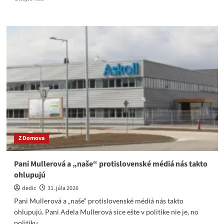
more
about
Protiviť
sa
všemocnému
Izraelu
a
všemocným
USA
sa
nevypláca?
Z Domova
Pani Mullerová a „naše“ protislovenské médiá nás takto
ohlupujú
dedic
31. júla 2026
Pani Mullerová a „naše“ protislovenské médiá nás takto
ohlupujú. Pani Adela Mullerová síce ešte v politike nie je, no
politiku...