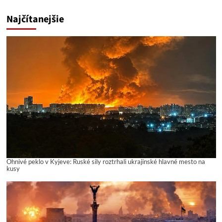
Najčítanejšie
Ohnivé peklo v Kyjeve: Ruské sily roztrhali ukrajinské hlavné mesto na
kusy