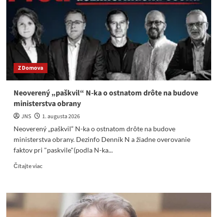
banderovskí
diverzanti
pokúsili
o
atentát
Z Domova
Neoverený „paškvil“ N-ka o ostnatom drôte na budove
ministerstva obrany
JNS
1. augusta 2026
Neoverený „paškvil“ N-ka o ostnatom drôte na budove
ministerstva obrany. Dezinfo Denník N a žiadne overovanie
faktov pri "paskvile"(podla N-ka...
Read
Čítajte viac
more
about
Neoverený
„paškvil“
N-