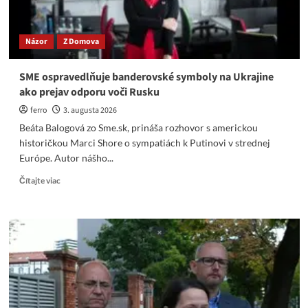
Názor
Z Domova
SME ospravedlňuje banderovské symboly na Ukrajine
ako prejav odporu voči Rusku
ferro
3. augusta 2026
Beáta Balogová zo Sme.sk, prináša rozhovor s americkou
historičkou Marci Shore o sympatiách k Putinovi v strednej
Európe. Autor nášho...
Read
Čítajte viac
more
about
SME
ospravedlňuje
banderovské
symboly
na
Ukrajine
ako