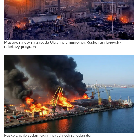
Masové nálety na západe Ukrajiny a mimo nej. Rusko ruší kyjevský
raketový program
Rusko zničilo sedem ukrajinských lodí za jeden deň