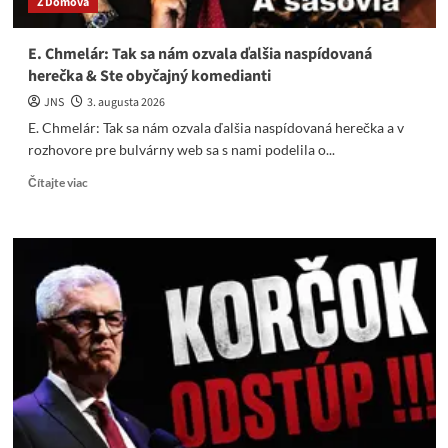
Z Domova
špinavé
peniaze?
E. Chmelár: Tak sa nám ozvala ďalšia naspídovaná
herečka & Ste obyčajný komedianti
JNS
3. augusta 2026
E. Chmelár: Tak sa nám ozvala ďalšia naspídovaná herečka a v
rozhovore pre bulvárny web sa s nami podelila o...
Read
Čítajte viac
more
about
E.
Chmelár:
Tak
sa
nám
ozvala
ďalšia
naspídovaná
herečka
&
Ste
obyčajný