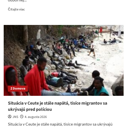
Read
Čítajte viac
more
about
Bravó
Focus.
V
ohlupovaní
národa
ste
už
dobehli
aj
známeho
kúzelníka
pána
Z Domova
Hřícha
Situácia v Ceute je stále napätá, tisíce migrantov sa
ukrývajú pred políciou
JNS
4. augusta 2026
Situácia v Ceute je stále napätá, tisíce migrantov sa ukrývajú