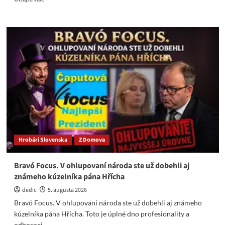
more
about
Grohling:
Fica
dáme
dolu
aj
za
cenu
chaosu
po
návrate
Matoviča
k
Hrobári Slovenska
Z Domova
moci
Bravó Focus. V ohlupovaní národa ste už dobehli aj
známeho kúzelníka pána Hřícha
dedic
5. augusta 2026
Bravó Focus. V ohlupovaní národa ste už dobehli aj známeho
kúzelníka pána Hřícha. Toto je úplné dno profesionality a
odbornej...