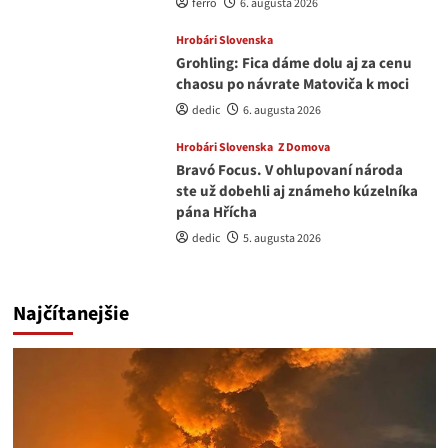
ferro
6. augusta 2026
Hrobári Slovenska
Grohling: Fica dáme dolu aj za cenu
chaosu po návrate Matoviča k moci
dedic
6. augusta 2026
Hrobári Slovenska
Z Domova
Bravó Focus. V ohlupovaní národa
ste už dobehli aj známeho kúzelníka
pána Hřícha
dedic
5. augusta 2026
Najčítanejšie