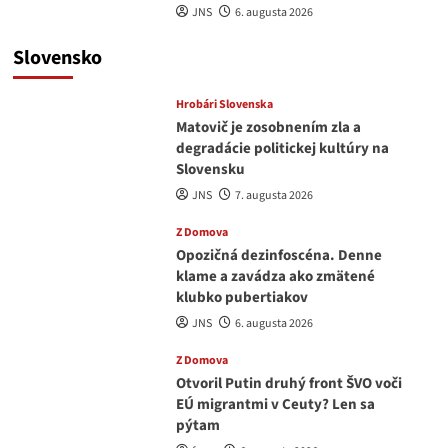
JNS
6. augusta 2026
Slovensko
Hrobári Slovenska
Matovič je zosobnením zla a
degradácie politickej kultúry na
Slovensku
JNS
7. augusta 2026
Z Domova
Opozičná dezinfoscéna. Denne
klame a zavádza ako zmätené
klubko pubertiakov
JNS
6. augusta 2026
Z Domova
Otvoril Putin druhý front ŠVO voči
EÚ migrantmi v Ceuty? Len sa
pýtam