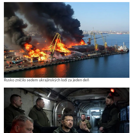
Rusko zničilo sedem ukrajinských lodí za jeden deň