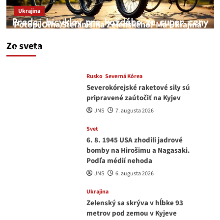
Ukrajina
Potopí Oľha Stefanišina Zelenského? Má Ukrajina
a EU korupciu v krvi?
Zo sveta
JNS
7. augusta 2026
Rusko
Severná Kórea
Severokórejské raketové sily sú
pripravené zaútočiť na Kyjev
JNS
7. augusta 2026
Svet
6. 8. 1945 USA zhodili jadrové
bomby na Hirošimu a Nagasaki.
Podľa médií nehoda
JNS
6. augusta 2026
Ukrajina
Zelenský sa skrýva v hĺbke 93
metrov pod zemou v Kyjeve