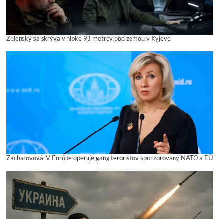
Zelenský sa skrýva v hĺbke 93 metrov pod zemou v Kyjeve
Zacharovová: V Európe operuje gang teroristov sponzorovaný NATO a EÚ