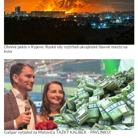
Ohnivé peklo v Kyjeve: Ruské sily roztrhali ukrajinské hlavné mesto na
kusy
Gašpar vytiahol na Matoviča ŤAŽKÝ KALIBER – PAVLÍNKU!