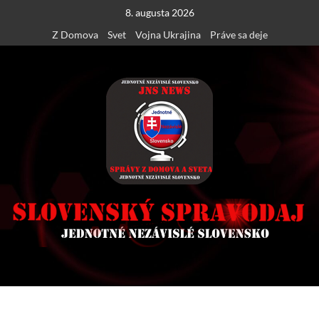
Skip
8. augusta 2026
to
Z Domova
Svet
Vojna Ukrajina
Práve sa deje
content