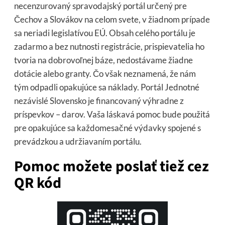
necenzurovaný spravodajský portál určený pre
Čechov a Slovákov na celom svete, v žiadnom prípade
sa neriadi legislatívou EÚ. Obsah celého portálu je
zadarmo a bez nutnosti registrácie, prispievatelia ho
tvoria na dobrovoľnej báze, nedostávame žiadne
dotácie alebo granty. Čo však neznamená, že nám
tým odpadli opakujúce sa náklady. Portál Jednotné
nezávislé Slovensko je financovaný výhradne z
príspevkov – darov. Vaša láskavá pomoc bude použitá
pre opakujúce sa každomesačné výdavky spojené s
prevádzkou a udržiavaním portálu.
Pomoc možete poslať tiež cez
QR kód