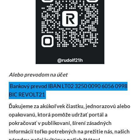
Alebo prevodom na účet
Bankový prevod IBAN LT02 3250 0090 6056 0998
BIC REVOLT21
Ďakujeme za akúkoľvek čiastku, jednorazovú alebo
opakovanú, ktorá pomôže udržať portál a
pokračovať v publikovaní, šírení zásadných
informácií toľko potrebných na prežitie nás, našich
národov, našej kultúry a našich štátov!