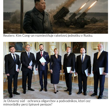
Reuters: Kim Čong-un rozmiestňuje raketovú jednotku v Rusku.
Je Ústavný súd - ochranca oligarchov a podvodníkov, ktorí cez
mimovládky perú špinavé peniaze?