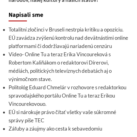
Napisali sme
Totalitní zločinci v Bruseli nestrpia kritiku a opozíciu.
EÚ zavádza zvýšenú kontrolu nad devätnástimi online
platformami či dodržiavajú nariadenú cenzúru
Video- Online Tu a teraz Erika Vincoureková s
Robertom Kaliňákom o redaktorovi Dírerovi,
médiách, politických televíznych debatách aj o
výnimočnom stave.
Politológ Eduard Chmelár v rozhovore s redaktorkou
spravodajského portálu Online Tu a teraz Erikou
Vincourekovouo.
EÚ si nárokuje právo čítať všetky vaše súkromné
správy píše TEC
Záľuby a záujmy ako cesta k sebavedomiu