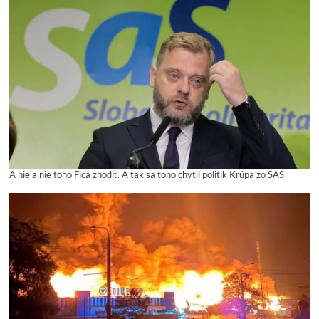
A nie a nie toho Fica zhodiť. A tak sa toho chytil politik Krúpa zo SAS