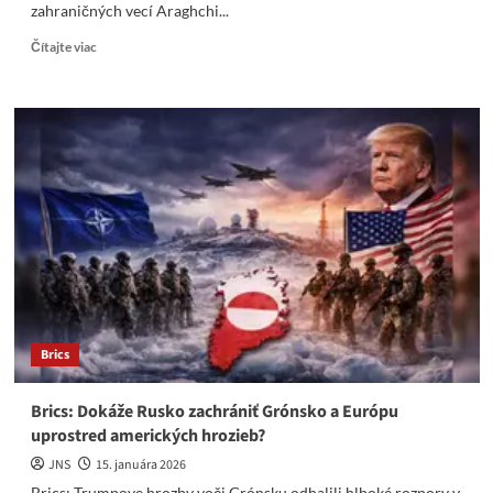
zahraničných vecí Araghchi...
Read
Čítajte viac
more
about
Pocit
beztrestnosti
v
USA
–
musí
ho
BRICS
konečne
prelomiť?
Brics
Brics: Dokáže Rusko zachrániť Grónsko a Európu
uprostred amerických hrozieb?
JNS
15. januára 2026
Brics: Trumpove hrozby voči Grónsku odhalili hlboké rozpory v