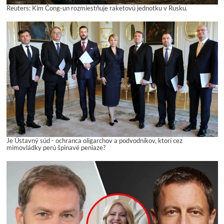
Reuters: Kim Čong-un rozmiestňuje raketovú jednotku v Rusku.
Je Ústavný súd - ochranca oligarchov a podvodníkov, ktorí cez
mimovládky perú špinavé peniaze?