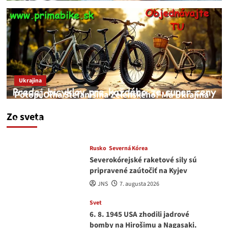
Ukrajina
Potopí Oľha Stefanišina Zelenského? Má Ukrajina
a EU korupciu v krvi?
Zo sveta
JNS
7. augusta 2026
Rusko
Severná Kórea
Severokórejské raketové sily sú
pripravené zaútočiť na Kyjev
JNS
7. augusta 2026
Svet
6. 8. 1945 USA zhodili jadrové
bomby na Hirošimu a Nagasaki.