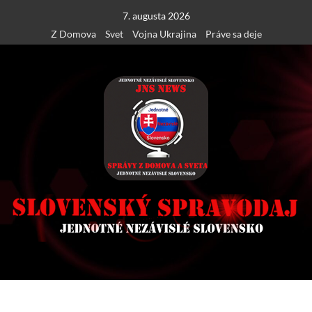
Skip
7. augusta 2026
to
Z Domova
Svet
Vojna Ukrajina
Práve sa deje
content