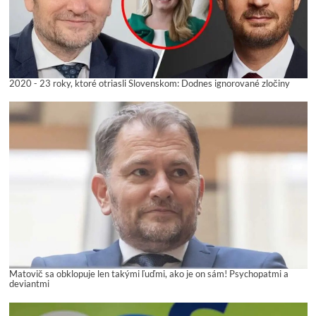
2020 - 23 roky, ktoré otriasli Slovenskom: Dodnes ignorované zločiny
Matovič sa obklopuje len takými ľuďmi, ako je on sám! Psychopatmi a
deviantmi