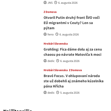
JNS
6. augusta 2026
Z Domova
Otvoril Putin druhý front ŠVO voči
EÚ migrantmi v Ceuty? Len sa
pýtam
ferro
6. augusta 2026
Hrobári Slovenska
Grohling: Fica dáme dolu aj za cenu
chaosu po návrate Matoviča k moci
dedic
6. augusta 2026
Hrobári Slovenska
Z Domova
Bravó Focus. V ohlupovaní národa
ste už dobehli aj známeho kúzelníka
pána Hřícha
dedic
5. augusta 2026