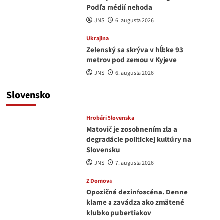
Podľa médií nehoda
JNS
6. augusta 2026
Ukrajina
Zelenský sa skrýva v hĺbke 93
metrov pod zemou v Kyjeve
JNS
6. augusta 2026
Slovensko
Hrobári Slovenska
Matovič je zosobnením zla a
degradácie politickej kultúry na
Slovensku
JNS
7. augusta 2026
Z Domova
Opozičná dezinfoscéna. Denne
klame a zavádza ako zmätené
klubko pubertiakov