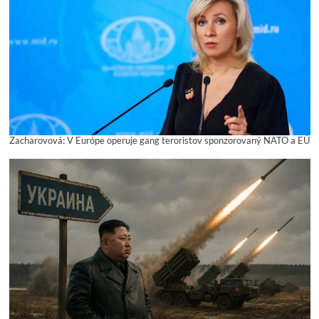
Zacharovová: V Európe operuje gang teroristov sponzorovaný NATO a EÚ