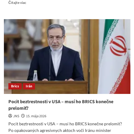
Read
Čítajte viac
more
about
Ďalšia
kapitola
BRICS
sa
začala.
Bezpečnosť
aj
mimo
bojiska
Brics
Irán
Pocit beztrestnosti v USA – musí ho BRICS konečne
prelomiť?
JNS
15. mája 2026
Pocit beztrestnosti v USA – musí ho BRICS konečne prelomiť?
Po opakovaných agresívnych aktoch voči Iránu minister