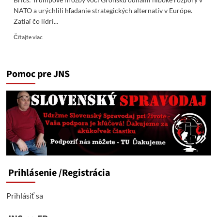
NATO a urýchlili hľadanie strategických alternatív v Európe.
Zatiaľ čo lídri...
Read
Čítajte viac
more
about
Brics:
Pomoc pre JNS
Dokáže
Rusko
zachrániť
Grónsko
a
Európu
uprostred
amerických
hrozieb?
Prihlásenie
/Registrácia
Prihlásiť sa