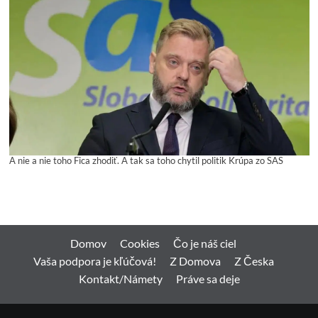
A nie a nie toho Fica zhodiť. A tak sa toho chytil politik Krúpa zo SAS
Domov
Cookies
Čo je náš ciel
Vaša podpora je kľúčová!
Z Domova
Z Česka
Kontakt/Námety
Práve sa deje