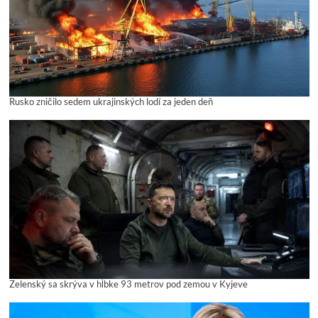
Rusko zničilo sedem ukrajinských lodí za jeden deň
Zelenský sa skrýva v hĺbke 93 metrov pod zemou v Kyjeve