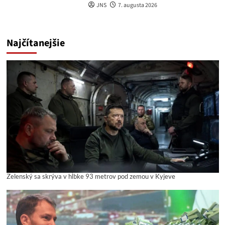
JNS
7. augusta 2026
Najčítanejšie
Zelenský sa skrýva v hĺbke 93 metrov pod zemou v Kyjeve