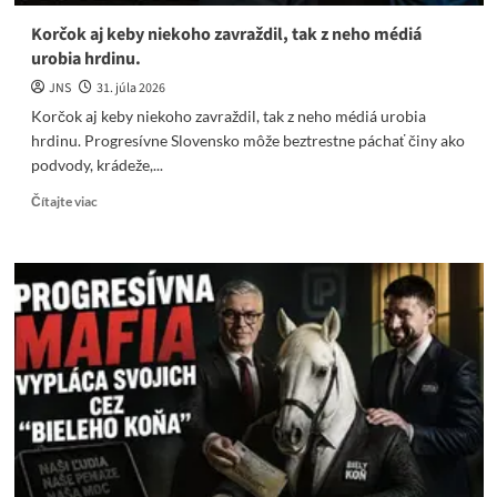
Korčok aj keby niekoho zavraždil, tak z neho médiá
urobia hrdinu.
JNS
31. júla 2026
Korčok aj keby niekoho zavraždil, tak z neho médiá urobia
hrdinu. Progresívne Slovensko môže beztrestne páchať činy ako
podvody, krádeže,...
Read
Čítajte viac
more
about
Korčok
aj
keby
niekoho
zavraždil,
tak
z
neho
médiá
urobia
hrdinu.