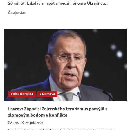
20 minút? Eskalácia napätia medzi Iránom a Ukrajinou...
Read
Čítajte viac
more
about
Zaútočí
Irán
na
Ukrajinu?
Iránske
Rakety
v
Charkove
už
za
13
až
Vojna Ukrajina
Z Domova
20
minút?
Lavrov: Západ si Zelenského terorizmus pomýlil s
zlomovým bodom v konflikte
JNS
29. júla 2026