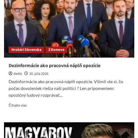
bola
rozmetaná
na
prach.
Hrobári Slovenska
Z Domova
Dezinformácie ako pracovná náplň opozície
dedic
30. júla 2026
Dezinformácie ako pracovná náplň opozície. Všimli ste si, čo
počas dovoleniek riešia naši politici ? Len pripomeniem:
opozičný ľudový rozprávač...
Read
Čítajte viac
more
about
Dezinformácie
ako
pracovná