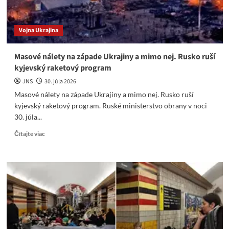
Vojna Ukrajina
Masové nálety na západe Ukrajiny a mimo nej. Rusko ruší
kyjevský raketový program
JNS
30. júla 2026
Masové nálety na západe Ukrajiny a mimo nej. Rusko ruší
kyjevský raketový program. Ruské ministerstvo obrany v noci
30. júla...
Read
Čítajte viac
more
about
Masové
nálety
na
západe
Ukrajiny
a
mimo