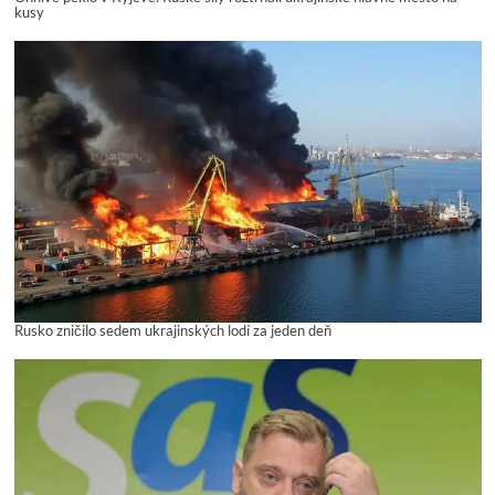
kusy
Rusko zničilo sedem ukrajinských lodí za jeden deň