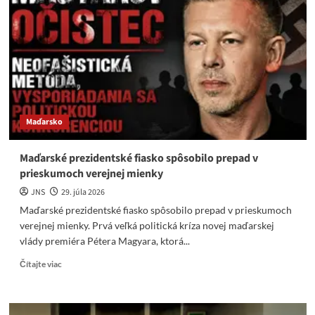
náplň
opozície
Maďarsko
Maďarské prezidentské fiasko spôsobilo prepad v
prieskumoch verejnej mienky
JNS
29. júla 2026
Maďarské prezidentské fiasko spôsobilo prepad v prieskumoch
verejnej mienky. Prvá veľká politická kríza novej maďarskej
vlády premiéra Pétera Magyara, ktorá...
Read
Čítajte viac
more
about
Maďarské