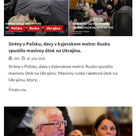
nej.
Rusko
ruší
kyjevský
raketový
Poľsko
Rusko
Ukrajina
program
Sirény v Poľsku, davy v kyjevskom metre: Rusko
spustilo masívny útok na Ukrajinu.
JNS
30. júla 2026
Sirény v Poľsku, davy v kyjevskom metre: Rusko spustilo
masívny útok na Ukrajinu. Masívny ruský raketový útok na
Ukrajinu, ktorý...
Read
Čítajte viac
more
about
Sirény
v
Poľsku,
davy
v
kyjevskom