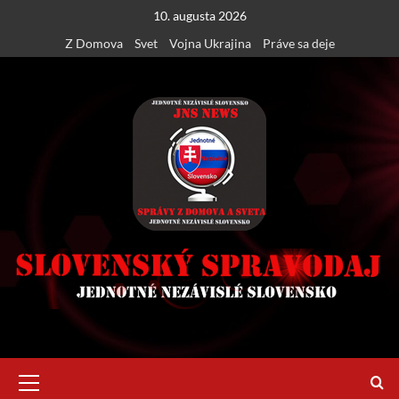
Skip
10. augusta 2026
to
Z Domova
Svet
Vojna Ukrajina
Práve sa deje
content
Primary
Menu