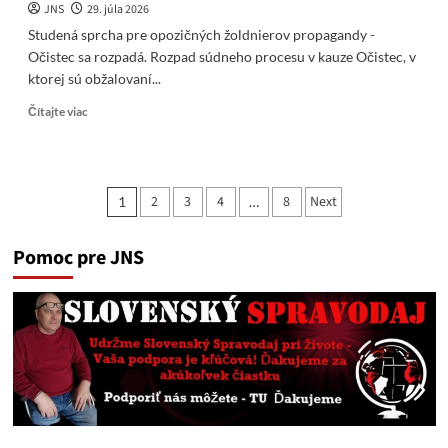
JNS
29. júla 2026
Studená sprcha pre opozičných žoldnierov propagandy -
Očistec sa rozpadá. Rozpad súdneho procesu v kauze Očistec, v
ktorej sú obžalovaní...
Read
Čítajte viac
more
about
Studená
sprcha
Stránkovanie
2
3
4
8
Next
1
…
pre
príspevkov
opozičných
žoldnierov
Pomoc pre JNS
propagandy
–
Očistec
sa
rozpadá