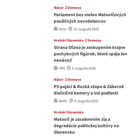
Názor
Z Domova
Parlament bez nielen Matovičových
pouličných nevzdelancov
ferro
10. augusta 2026
Hrobári Slovenska
Z Domova
Strana Oľano je zoskupením krajne
pochybných figúrok, ktoré spája len
nenávisť
JNS
9. augusta 2026
Názor
Z Domova
PS pajáci & Ruská stopa & Zákerné
diaľničné kamery a iné podlosti
dedic
8. augusta 2026
Hrobári Slovenska
Matovič je zosobnením zla a
degradácie politickej kultúry na
Slovensku