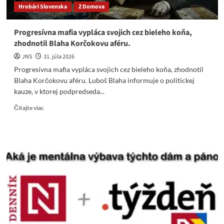
Hrobári Slovenska
Z Domova
Progresívna mafia vypláca svojich cez bieleho koňa,
zhodnotil Blaha Korčokovu aféru.
JNS
31. júla 2026
Progresívna mafia vypláca svojich cez bieleho koňa, zhodnotil
Blaha Korčokovu aféru. Luboš Blaha informuje o politickej
kauze, v ktorej podpredseda...
Read
Čítajte viac
more
about
Progresívna
mafia
vypláca
svojich
cez
bieleho
koňa,
zhodnotil
Blaha
Korčokovu