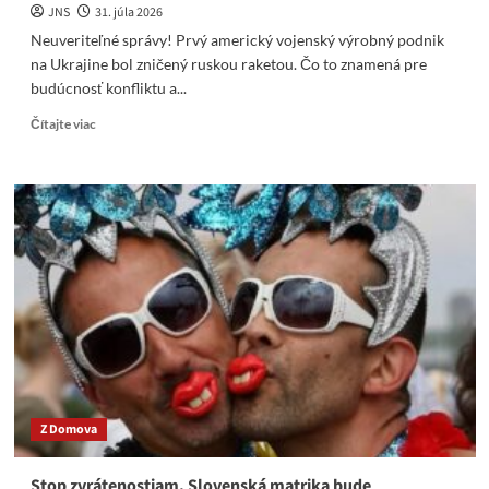
JNS
31. júla 2026
Neuveriteľné správy! Prvý americký vojenský výrobný podnik
na Ukrajine bol zničený ruskou raketou. Čo to znamená pre
budúcnosť konfliktu a...
Read
Čítajte viac
more
about
Prvý
americký
vojenský
výrobný
podnik
na
Ukrajine
bol
zničený
ruskou
raketou
Z Domova
Stop zvrátenostiam. Slovenská matrika bude