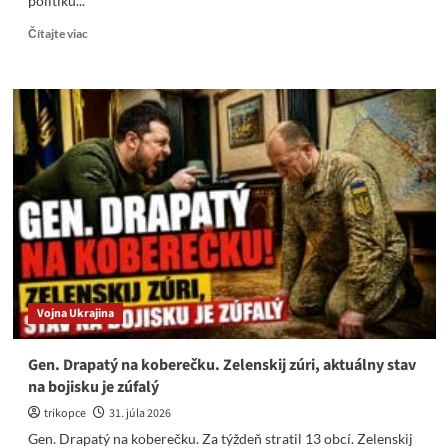
politiku...
Read
Čítajte viac
more
about
Pani
Mullerová
a
„naše“
protislovenské
médiá
nás
takto
ohlupujú
Vojna Ukrajina
Gen. Drapatý na koberečku. Zelenskij zúri, aktuálny stav
na bojisku je zúfalý
trikopce
31. júla 2026
Gen. Drapatý na koberečku. Za týždeň stratil 13 obcí. Zelenskij