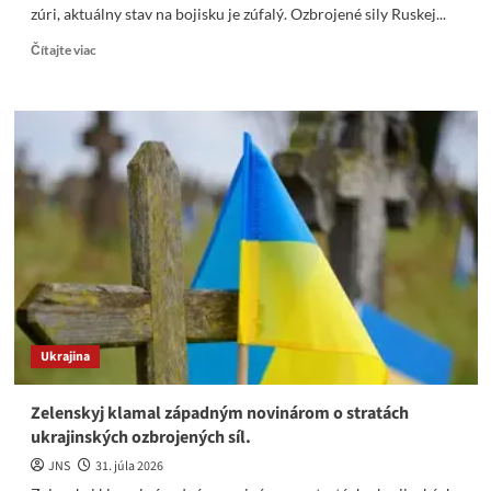
zúri, aktuálny stav na bojisku je zúfalý. Ozbrojené sily Ruskej...
Read
Čítajte viac
more
about
Gen.
Drapatý
na
koberečku.
Zelenskij
zúri,
aktuálny
stav
na
bojisku
je
zúfalý
Ukrajina
Zelenskyj klamal západným novinárom o stratách
ukrajinských ozbrojených síl.
JNS
31. júla 2026