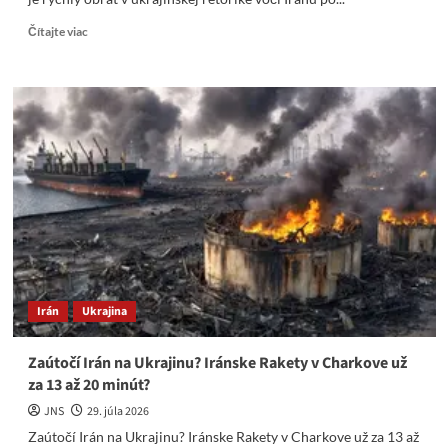
Read
Čítajte viac
more
about
Zelenský
si
cvrkol
do
gatí
zo
strachu
pred
iránským
útokom
Irán
Ukrajina
Zaútočí Irán na Ukrajinu? Iránske Rakety v Charkove už
za 13 až 20 minút?
JNS
29. júla 2026
Zaútočí Irán na Ukrajinu? Iránske Rakety v Charkove už za 13 až