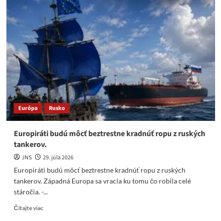
vraj
šikanuje
Polícia.
A
čo
mal
hovoriť
Gen.
Lučansky
?
Európa
Rusko
Europiráti budú môcť beztrestne kradnúť ropu z ruských
tankerov.
JNS
29. júla 2026
Europiráti budú môcť beztrestne kradnúť ropu z ruských
tankerov. Západná Europa sa vracia ku tomu čo robila celé
stáročia. -...
Read
Čítajte viac
more