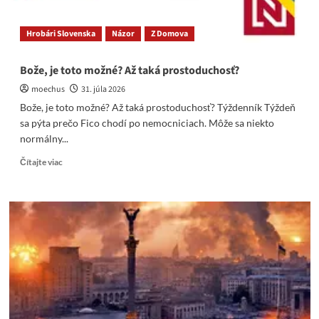
aféru.
Hrobári Slovenska
Názor
Z Domova
Bože, je toto možné? Až taká prostoduchosť?
moechus
31. júla 2026
Bože, je toto možné? Až taká prostoduchosť? Týždenník Týždeň
sa pýta prečo Fico chodí po nemocniciach. Môže sa niekto
normálny...
Read
Čítajte viac
more
about
Bože,
je
toto
možné?
Až
taká
prostoduchosť?