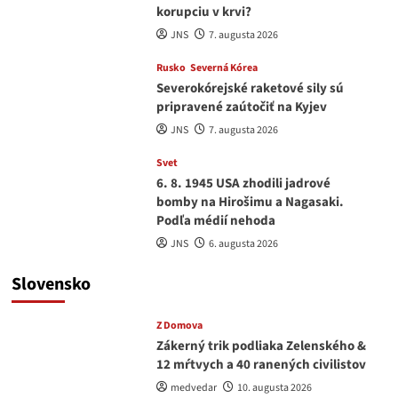
korupciu v krvi?
JNS
7. augusta 2026
Rusko
Severná Kórea
Severokórejské raketové sily sú
pripravené zaútočiť na Kyjev
JNS
7. augusta 2026
Svet
6. 8. 1945 USA zhodili jadrové
bomby na Hirošimu a Nagasaki.
Podľa médií nehoda
JNS
6. augusta 2026
Slovensko
Z Domova
Zákerný trik podliaka Zelenského &
12 mŕtvych a 40 ranených civilistov
medvedar
10. augusta 2026