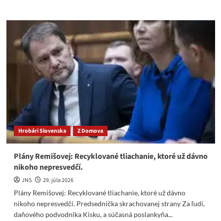
more
about
Keď
Očistec
nevychádza
podľa
progres.
mafie
OČTK
ho
mení
na
kabaret
(Video)
Hrobári Slovenska
Z Domova
Plány Remišovej: Recyklované tliachanie, ktoré už dávno
nikoho nepresvedčí.
JNS
29. júla 2026
Plány Remišovej: Recyklované tliachanie, ktoré už dávno
nikoho nepresvedčí. Predsedníčka skrachovanej strany Za ľudí,
daňového podvodníka Kisku, a súčasná poslankyňa...