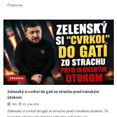
Read
Čítajte viac
more
about
Plány
Remišovej:
Recyklované
tliachanie,
ktoré
už
dávno
nikoho
nepresvedčí.
Z Domova
Zelenský si cvrkol do gatí zo strachu pred iránským
útokom
JNS
29. júla 2026
Zelenský si cvrkol do gatí zo strachu pred iránským útokom. To
je rýchly obrat v ukrajinskej rétorike voči Iránu po...