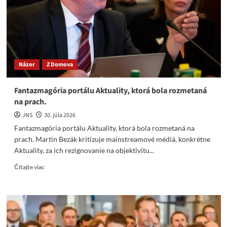
metre:
Rusko
spustilo
masívny
útok
na
Názor
Z Domova
Ukrajinu.
Fantazmagória portálu Aktuality, ktorá bola rozmetaná
na prach.
JNS
30. júla 2026
Fantazmagória portálu Aktuality, ktorá bola rozmetaná na
prach. Martin Bezák kritizuje mainstreamové médiá, konkrétne
Aktuality, za ich rezignovanie na objektivitu...
Read
Čítajte viac
more
about
Fantazmagória
portálu
Aktuality,
ktorá