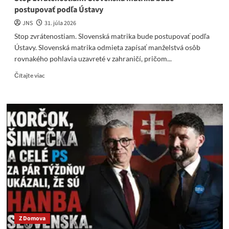
postupovať podľa Ústavy
JNS
31. júla 2026
Stop zvrátenostiam. Slovenská matrika bude postupovať podľa
Ústavy. Slovenská matrika odmieta zapísať manželstvá osôb
rovnakého pohlavia uzavreté v zahraničí, pričom...
Read
Čítajte viac
more
about
Stop
zvrátenostiam.
Slovenská
matrika
bude
postupovať
podľa
Ústavy
Z Domova