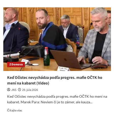
about
Europiráti
budú
môcť
beztrestne
kradnúť
ropu
z
ruských
tankerov.
Z Domova
Keď Očistec nevychádza podľa progres. mafie OČTK ho
mení na kabaret (Video)
JNS
29. júla 2026
Keď Očistec nevychádza podľa progres. mafie OČTK ho mení na
kabaret. Marek Para: Neviem či je to zámer, ale kauza...
Read
Čítajte viac