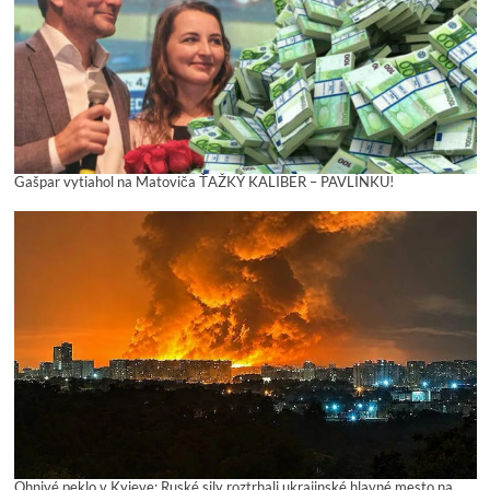
Gašpar vytiahol na Matoviča ŤAŽKÝ KALIBER – PAVLÍNKU!
Ohnivé peklo v Kyjeve: Ruské sily roztrhali ukrajinské hlavné mesto na