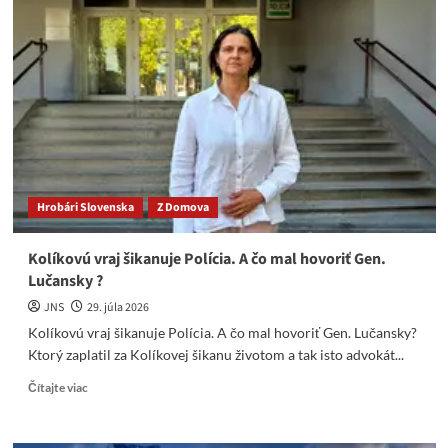
prezidentské
fiasko
spôsobilo
prepad
v
prieskumoch
verejnej
mienky
Hrobári Slovenska
Z Domova
Kolíkovú vraj šikanuje Polícia. A čo mal hovoriť Gen.
Lučansky ?
JNS
29. júla 2026
Kolíkovú vraj šikanuje Polícia. A čo mal hovoriť Gen. Lučansky?
Ktorý zaplatil za Kolíkovej šikanu životom a tak isto advokát...
Read
Čítajte viac
more
about
Kolíkovú