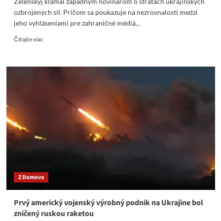
Zelenskyj klamal západným novinárom o stratách ukrajinských
ozbrojených síl. Pričom sa poukazuje na nezrovnalosti medzi
jeho vyhláseniami pre zahraničné médiá...
Read
Čítajte viac
more
about
Zelenskyj
klamal
západným
novinárom
o
stratách
ukrajinských
ozbrojených
síl.
Z Domova
Prvý americký vojenský výrobný podnik na Ukrajine bol
zničený ruskou raketou