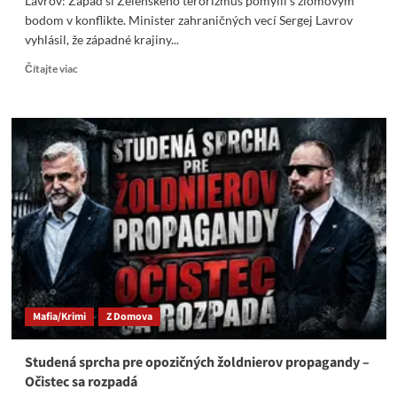
Lavrov: Západ si Zelenského terorizmus pomýlil s zlomovým
bodom v konflikte. Minister zahraničných vecí Sergej Lavrov
vyhlásil, že západné krajiny...
Read
Čítajte viac
more
about
Lavrov:
Západ
si
Zelenského
terorizmus
pomýlil
s
zlomovým
bodom
v
konflikte
Mafia/Krimi
Z Domova
Studená sprcha pre opozičných žoldnierov propagandy –
Očistec sa rozpadá