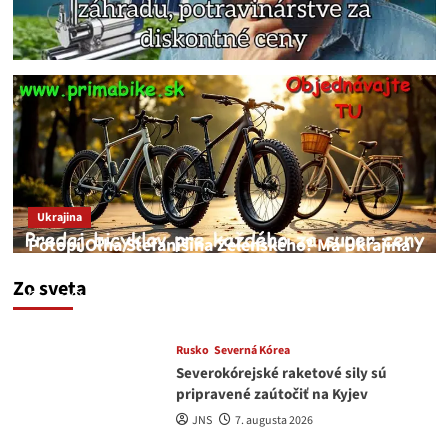
Ukrajina
Potopí Oľha Stefanišina Zelenského? Má Ukrajina
a EU korupciu v krvi?
Zo sveta
JNS
7. augusta 2026
Rusko
Severná Kórea
Severokórejské raketové sily sú
pripravené zaútočiť na Kyjev
JNS
7. augusta 2026