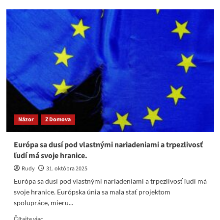
Matovičov
modrý
papier
za
500
melónov
a
20
000
mŕtvych
&
Višňové
Názor
Z Domova
v
cene
600
Európa sa dusí pod vlastnými nariadeniami a trpezlivosť
miliónov..
ľudí má svoje hranice.
Rudy
31. októbra 2025
Európa sa dusí pod vlastnými nariadeniami a trpezlivosť ľudí má
svoje hranice. Európska únia sa mala stať projektom
spolupráce, mieru...
Read
Čítajte viac