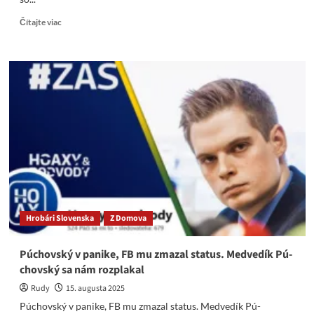
Read
Čítajte viac
more
about
Je
stand-
up
komik
Matovič
nad
zákonom?
Kto
mu
to
celé
roky
Hrobári Slovenska
Z Domova
umožňuje?
Púchovský v panike, FB mu zmazal status. Medvedík Pú-
chovský sa nám rozplakal
Rudy
15. augusta 2025
Púchovský v panike, FB mu zmazal status. Medvedík Pú-