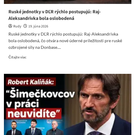
Ruské jednotky v DĽR rýchlo postupujú: Raj-
Aleksandrivka bola oslobodená
Rudy
19. júna 2026
Ruské jednotky v DĽR rýchlo postupujú: Raj-Aleksandrivka
bola oslobodená, čo otvára nové úderné príležitosti pre ruské
ozbrojené sily na Donbase....
Read
Čítajte viac
more
about
Ruské
jednotky
v
DĽR
rýchlo
postupujú:
Raj-
Aleksandrivka
bola
oslobodená