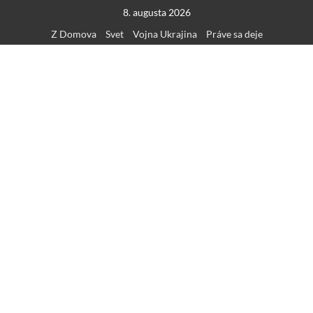
Skip
8. augusta 2026
to
Z Domova
Svet
Vojna Ukrajina
Práve sa deje
content