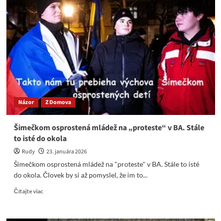
a
nevzdelanosť
Remišovej
&
Expertom
na
všetko
(a
na
nič)
Názor
Z Domova
Šimečkom osprostená mládež na „proteste“ v BA. Stále
to isté do okola
Rudy
23. januára 2026
Šimečkom osprostená mládež na "proteste" v BA. Stále to isté
do okola. Človek by si až pomyslel, že im to...
Read
Čítajte viac
more
about
Šimečkom