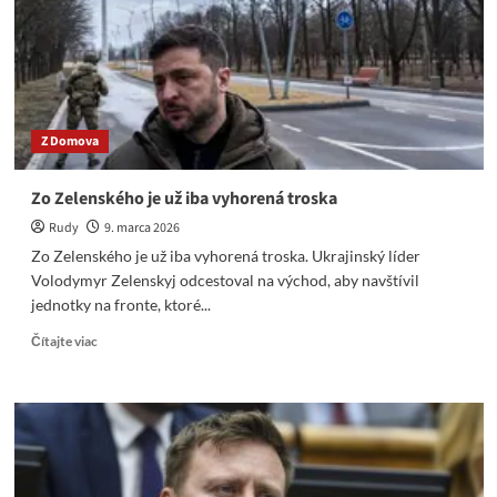
jeho
dopad
na
dôveru
v
štát
Z Domova
Zo Zelenského je už iba vyhorená troska
Rudy
9. marca 2026
Zo Zelenského je už iba vyhorená troska. Ukrajinský líder
Volodymyr Zelenskyj odcestoval na východ, aby navštívil
jednotky na fronte, ktoré...
Read
Čítajte viac
more
about
Zo
Zelenského
je
už
iba