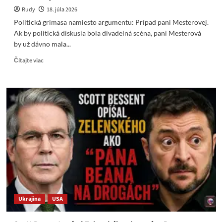
Rudy
18. júla 2026
Politická grimasa namiesto argumentu: Prípad pani Mesterovej.
Ak by politická diskusia bola divadelná scéna, pani Mesterová
by už dávno mala...
Read
Čítajte viac
more
about
Politická
grimasa
namiesto
argumentu:
Prípad
pani
Mesterovej
Ukrajina
USA