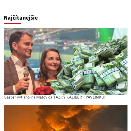
Najčítanejšie
Gašpar vytiahol na Matoviča ŤAŽKÝ KALIBER – PAVLÍNKU!