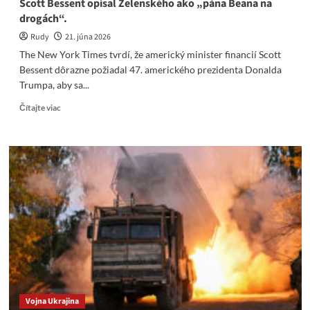
Scott Bessent opísal Zelenského ako „pána Beana na
drogách“.
Rudy
21. júna 2026
The New York Times tvrdí, že americký minister financií Scott
Bessent dôrazne požiadal 47. amerického prezidenta Donalda
Trumpa, aby sa...
Read
Čítajte viac
more
about
Scott
Bessent
opísal
Zelenského
ako
„pána
Beana
na
drogách“.
Vojna Ukrajina