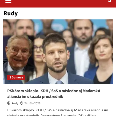
Menu
Rudy
Z Domova
PSkárom sklaplo. KDH / SaS a následne aj Maďarská
aliancia im ukázala prostredník
Rudy
24. júla 2026
PSkárom sklaplo. KDH / SaS a následne aj Maďarská aliancia im
ukázala prostredník. Progresívne Slovensko (PS) prišlo s