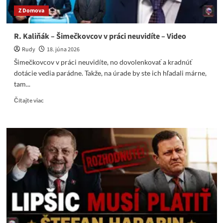
Z Domova
R. Kaliňák – Šimečkovcov v práci neuvidíte – Video
Rudy
18. júna 2026
Šimečkovcov v práci neuvidíte, no dovolenkovať a kradnúť
dotácie vedia parádne. Takže, na úrade by ste ich hľadali márne,
tam...
Read
Čítajte viac
more
about
R.
Kaliňák
–
Šimečkovcov
v
práci
neuvidíte
–
Video