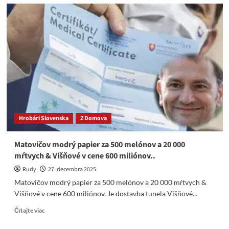
Ak
by
Milan
Lučanský
vypovedal
o
všetkom
čo
vie,
Lipšic
by
dostal
Hrobári Slovenska
Z Domova
doživotie.
Spomíname
Matovičov modrý papier za 500 melónov a 20 000
mŕtvych & Višňové v cene 600 miliónov..
Rudy
27. decembra 2025
Matovičov modrý papier za 500 melónov a 20 000 mŕtvych &
Višňové v cene 600 miliónov. Je dostavba tunela Višňové...
Read
Čítajte viac
more
about