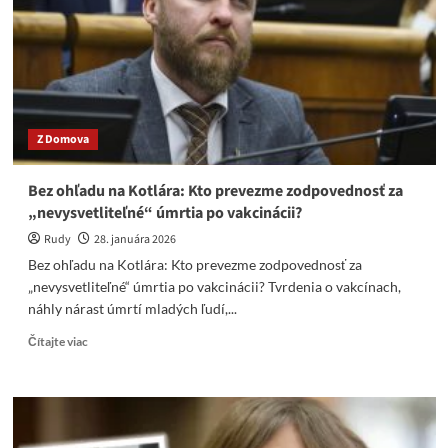
vyhorená
troska
Z Domova
Bez ohľadu na Kotlára: Kto prevezme zodpovednosť za
„nevysvetliteľné“ úmrtia po vakcinácii?
Rudy
28. januára 2026
Bez ohľadu na Kotlára: Kto prevezme zodpovednosť za
„nevysvetliteľné“ úmrtia po vakcinácii? Tvrdenia o vakcínach,
náhly nárast úmrtí mladých ľudí,...
Read
Čítajte viac
more
about
Bez
ohľadu
na