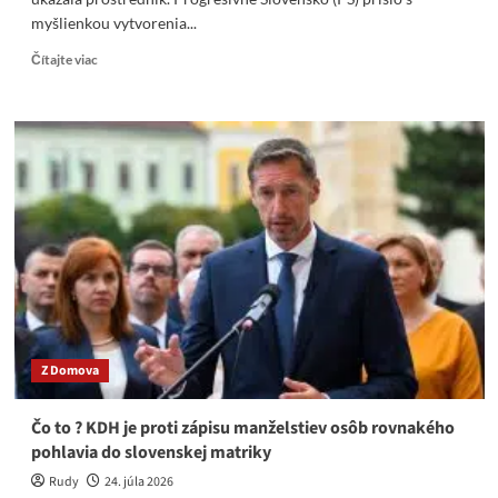
myšlienkou vytvorenia...
Read
Čítajte viac
more
about
PSkárom
sklaplo.
KDH
/
SaS
a
následne
aj
Maďarská
aliancia
im
ukázala
Z Domova
prostredník
Čo to ? KDH je proti zápisu manželstiev osôb rovnakého
pohlavia do slovenskej matriky
Rudy
24. júla 2026