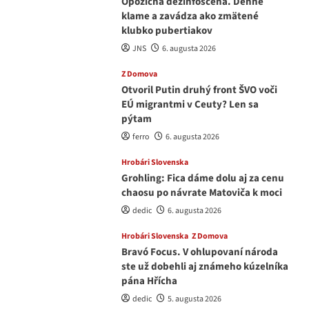
Opozičná dezinfoscéna. Denne
klame a zavádza ako zmätené
klubko pubertiakov
JNS
6. augusta 2026
Z Domova
Otvoril Putin druhý front ŠVO voči
EÚ migrantmi v Ceuty? Len sa
pýtam
ferro
6. augusta 2026
Hrobári Slovenska
Grohling: Fica dáme dolu aj za cenu
chaosu po návrate Matoviča k moci
dedic
6. augusta 2026
Hrobári Slovenska
Z Domova
Bravó Focus. V ohlupovaní národa
ste už dobehli aj známeho kúzelníka
pána Hřícha
dedic
5. augusta 2026