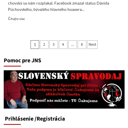
chovský sa nám rozplakal. Facebook zmazal status Dávida
Púchovského, bývalého hlavného hoaxera...
Read
Čítajte viac
more
about
Púchovský
v
Stránkovanie
2
3
4
8
Next
1
…
panike,
príspevkov
FB
mu
Pomoc pre JNS
zmazal
status.
Medvedík
Pú-
chovský
sa
nám
rozplakal
Prihlásenie
/Registrácia