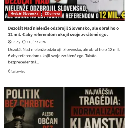
Hrobári Slovenska
Z Domova
Dezolát Naď nielenže odzbrojil Slovensko, ale obral ho o
12 mil. € aby referendom ukojil svoje zvrátené ego.
Rudy
11. júna 2026
Dezolát Naď nielenže odzbrojil Slovensko, ale obral ho o 12 mil.
€ aby referendom ukojil svoje zvrátené ego. Takáto
bezprecedentná...
Read
Čítajte viac
more
about
Dezolát
Naď
nielenže
odzbrojil
Slovensko,
ale
obral
ho