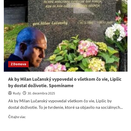
osprostená
mládež
na
„proteste“
v
BA.
Stále
to
isté
do
okola
Z Domova
Ak by Milan Lučanský vypovedal o všetkom čo vie, Lipšic
by dostal doživotie. Spomíname
Rudy
30. decembra 2025
Ak by Milan Lučanský vypovedal všetkom čo vie, Lipšic by
dostal doživotie. To je tvrdenie, ktoré sa objavilo na sociálnych...
Read
Čítajte viac
more
about