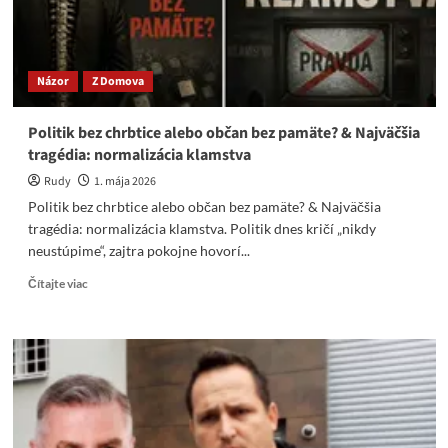
o
12
mil.
€
Názor
Z Domova
aby
referendom
ukojil
Politik bez chrbtice alebo občan bez pamäte? & Najväčšia
svoje
tragédia: normalizácia klamstva
zvrátené
ego.
Rudy
1. mája 2026
Politik bez chrbtice alebo občan bez pamäte? & Najväčšia
tragédia: normalizácia klamstva. Politik dnes kričí „nikdy
neustúpime“, zajtra pokojne hovorí...
Read
Čítajte viac
more
about
Politik
bez
chrbtice
alebo
občan
bez