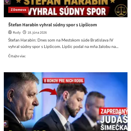
Z Domova
Štefan Harabin vyhral súdny spor s Lipšicom
Rudy
18. júna 2026
Štefan Harabin: Dnes som na Mestskom súde Bratislava IV
vyhral súdny spor s Lipšicom. Lipšic podal na mňa žalobu na...
Read
Čítajte viac
more
about
Štefan
Harabin
vyhral
súdny
spor
s
Lipšicom