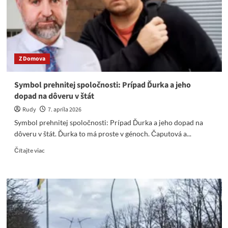
pamäte?
&
Najväčšia
tragédia:
normalizácia
klamstva
Z Domova
Symbol prehnitej spoločnosti: Prípad Ďurka a jeho
dopad na dôveru v štát
Rudy
7. apríla 2026
Symbol prehnitej spoločnosti: Prípad Ďurka a jeho dopad na
dôveru v štát. Ďurka to má proste v génoch. Čaputová a...
Read
Čítajte viac
more
about
Symbol
prehnitej
spoločnosti:
Prípad
Ďurka
a