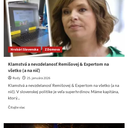
Kotlára:
Kto
prevezme
zodpovednosť
za
„nevysvetliteľné“
úmrtia
po
vakcinácii?
Hrobári Slovenska
Z Domova
Klamstvá a nevzdelanosť Remišovej & Expertom na
všetko (a na nič)
Rudy
25. januára 2026
Klamstvá a nevzdelanosť Remišovej & Expertom na všetko (a na
nič). V slovenskej politike je veľa superhrdinov. Máme kapitána,
ktorý...
Read
Čítajte viac
more
about
Klamstvá