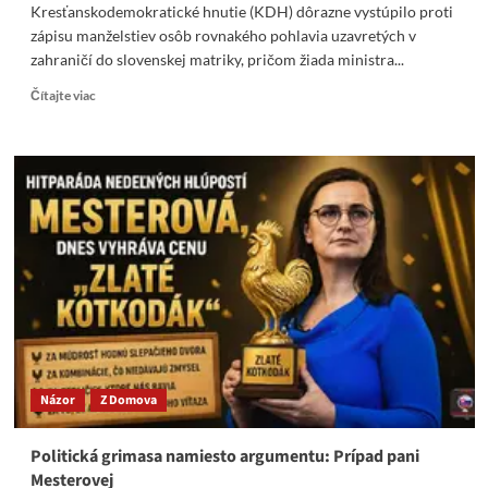
Kresťanskodemokratické hnutie (KDH) dôrazne vystúpilo proti
zápisu manželstiev osôb rovnakého pohlavia uzavretých v
zahraničí do slovenskej matriky, pričom žiada ministra...
Read
Čítajte viac
more
about
Čo
to
?
KDH
je
proti
zápisu
manželstiev
osôb
rovnakého
pohlavia
do
Názor
Z Domova
slovenskej
matriky
Politická grimasa namiesto argumentu: Prípad pani
Mesterovej