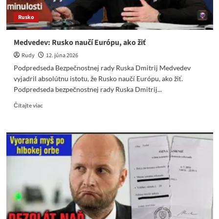
nich
Rusko
robil.
Medvedev: Rusko naučí Európu, ako žiť
Rudy
12. júna 2026
Podpredseda Bezpečnostnej rady Ruska Dmitrij Medvedev
vyjadril absolútnu istotu, že Rusko naučí Európu, ako žiť.
Podpredseda bezpečnostnej rady Ruska Dmitrij...
Read
Čítajte viac
more
about
Medvedev:
Rusko
naučí
Európu,
ako
žiť