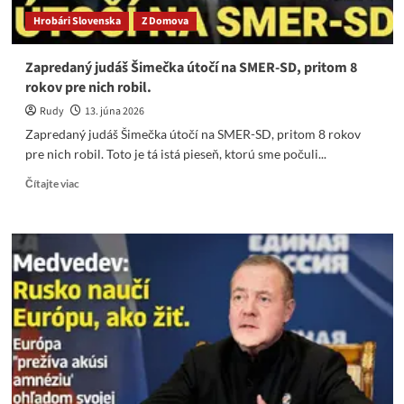
Hrobári Slovenska
Z Domova
Zapredaný judáš Šimečka útočí na SMER-SD, pritom 8
rokov pre nich robil.
Rudy
13. júna 2026
Zapredaný judáš Šimečka útočí na SMER-SD, pritom 8 rokov
pre nich robil. Toto je tá istá pieseň, ktorú sme počuli...
Read
Čítajte viac
more
about
Zapredaný
judáš
Šimečka
útočí
na
SMER-
SD,
pritom
8
rokov
pre