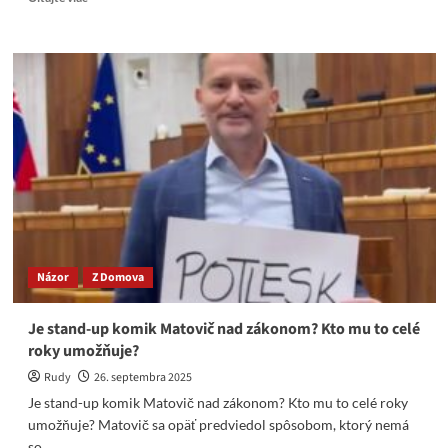
more
about
Európa
sa
dusí
pod
vlastnými
nariadeniami
a
trpezlivosť
ľudí
má
svoje
hranice.
Názor
Z Domova
Je stand-up komik Matovič nad zákonom? Kto mu to celé
roky umožňuje?
Rudy
26. septembra 2025
Je stand-up komik Matovič nad zákonom? Kto mu to celé roky
umožňuje? Matovič sa opäť predviedol spôsobom, ktorý nemá
so...