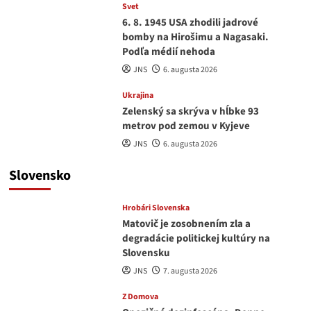
Svet
6. 8. 1945 USA zhodili jadrové
bomby na Hirošimu a Nagasaki.
Podľa médií nehoda
JNS
6. augusta 2026
Ukrajina
Zelenský sa skrýva v hĺbke 93
metrov pod zemou v Kyjeve
JNS
6. augusta 2026
Slovensko
Hrobári Slovenska
Matovič je zosobnením zla a
degradácie politickej kultúry na
Slovensku
JNS
7. augusta 2026
Z Domova