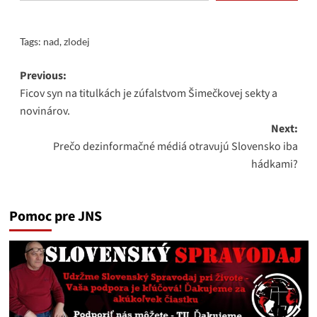
Tags:
nad
,
zlodej
Post
Previous:
Ficov syn na titulkách je zúfalstvom Šimečkovej sekty a
navigation
novinárov.
Next:
Prečo dezinformačné médiá otravujú Slovensko iba
hádkami?
Pomoc pre JNS