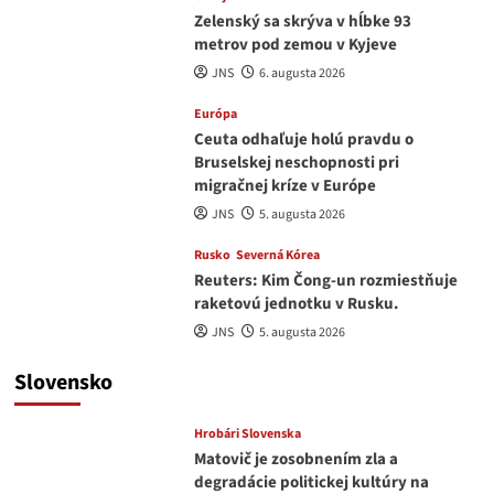
Zelenský sa skrýva v hĺbke 93
metrov pod zemou v Kyjeve
JNS
6. augusta 2026
Európa
Ceuta odhaľuje holú pravdu o
Bruselskej neschopnosti pri
migračnej kríze v Európe
JNS
5. augusta 2026
Rusko
Severná Kórea
Reuters: Kim Čong-un rozmiestňuje
raketovú jednotku v Rusku.
JNS
5. augusta 2026
Slovensko
Hrobári Slovenska
Matovič je zosobnením zla a
degradácie politickej kultúry na