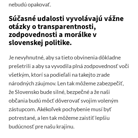
nebudú opakovať.
Súčasné udalosti vyvolávajú vážne
otázky o transparentnosti,
zodpovednosti a morálke v
slovenskej politike.
Je nevyhnutné, aby sa tieto obvinenia dôkladne
prešetrili a aby sa vyvodila plná zodpovednosť voči
všetkým, ktorí sa podieľali na takejto zrade
národných záujmov. Len tak môžeme zabezpečiť,
že Slovensko bude silné, bezpečné a že naši
občania budú môcť dôverovať svojim voleným
zástupcom. Akékoľvek pochybenie musí byť
potrestané, a len tak môžeme zaistiť lepšiu
budúcnosť pre našu krajinu.