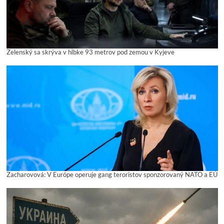
Zelenský sa skrýva v hĺbke 93 metrov pod zemou v Kyjeve
Zacharovová: V Európe operuje gang teroristov sponzorovaný NATO a EÚ