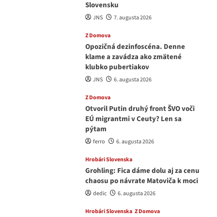
Slovensku
JNS
7. augusta 2026
Z Domova
Opozičná dezinfoscéna. Denne
klame a zavádza ako zmätené
klubko pubertiakov
JNS
6. augusta 2026
Z Domova
Otvoril Putin druhý front ŠVO voči
EÚ migrantmi v Ceuty? Len sa
pýtam
ferro
6. augusta 2026
Hrobári Slovenska
Grohling: Fica dáme dolu aj za cenu
chaosu po návrate Matoviča k moci
dedic
6. augusta 2026
Hrobári Slovenska
Z Domova