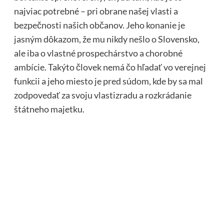
najviac potrebné – pri obrane našej vlasti a
bezpečnosti našich občanov. Jeho konanie je
jasným dôkazom, že mu nikdy nešlo o Slovensko,
ale iba o vlastné prospechárstvo a chorobné
ambície. Takýto človek nemá čo hľadať vo verejnej
funkcii a jeho miesto je pred súdom, kde by sa mal
zodpovedať za svoju vlastizradu a rozkrádanie
štátneho majetku.