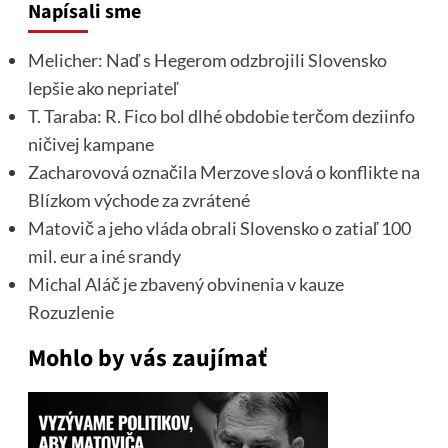
Napísali sme
Melicher: Naď s Hegerom odzbrojili Slovensko
lepšie ako nepriateľ
T. Taraba: R. Fico bol dlhé obdobie terčom deziinfo
ničivej kampane
Zacharovová označila Merzove slová o konflikte na
Blízkom východe za zvrátené
Matovič a jeho vláda obrali Slovensko o zatiaľ 100
mil. eur a iné srandy
Michal Aláč je zbavený obvinenia v kauze
Rozuzlenie
Mohlo by vás zaujímať