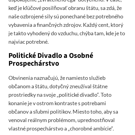
keď je kľúčové posilňovať obranu štátu, sa zdá, že
naše ozbrojené sily sú ponechané bez potrebného
vybavenia a finančných zdrojov. Každý cent, ktorý
je takto vyhodený do vzduchu, chýba tam, kde je to
najviac potrebné.
Politické Divadlo a Osobné
Prospechárstvo
Obvinenia naznačujú, že namiesto služieb
občanom a štátu, dotyčný zneužíval štátne
prostriedky na svoje „politické divadlo“. Toto
konanie je v ostrom kontraste s potrebami
občanov a sľubmi politikov. Miesto toho, aby sa
venoval reálnym problémom, uprednostňoval
vlastné prospechárstvo a „chorobné ambície“.