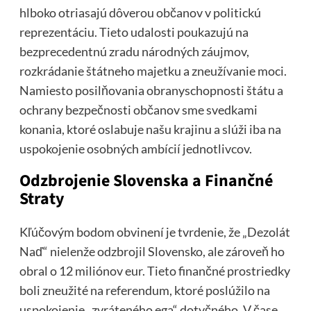
hlboko otriasajú dôverou občanov v politickú
reprezentáciu. Tieto udalosti poukazujú na
bezprecedentnú zradu národných záujmov,
rozkrádanie štátneho majetku a zneužívanie moci.
Namiesto posilňovania obranyschopnosti štátu a
ochrany bezpečnosti občanov sme svedkami
konania, ktoré oslabuje našu krajinu a slúži iba na
uspokojenie osobných ambícií jednotlivcov.
Odzbrojenie Slovenska a Finančné
Straty
Kľúčovým bodom obvinení je tvrdenie, že „Dezolát
Naď“ nielenže odzbrojil Slovensko, ale zároveň ho
obral o 12 miliónov eur. Tieto finančné prostriedky
boli zneužité na referendum, ktoré poslúžilo na
uspokojenie „zvráteného ega“ dotyčného. V čase,