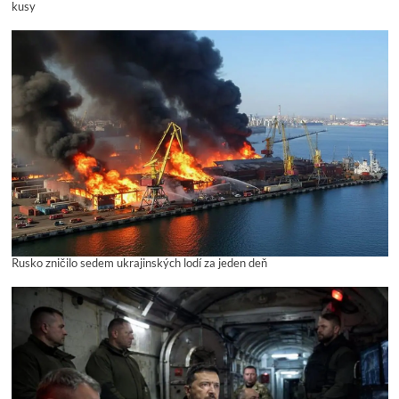
kusy
Rusko zničilo sedem ukrajinských lodí za jeden deň