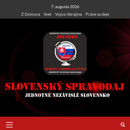
Skip
7. augusta 2026
to
Z Domova
Svet
Vojna Ukrajina
Práve sa deje
content
Primary
Menu