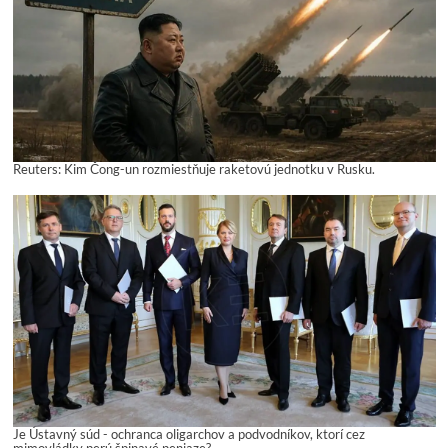
Reuters: Kim Čong-un rozmiestňuje raketovú jednotku v Rusku.
Je Ústavný súd - ochranca oligarchov a podvodníkov, ktorí cez
mimovládky perú špinavé peniaze?