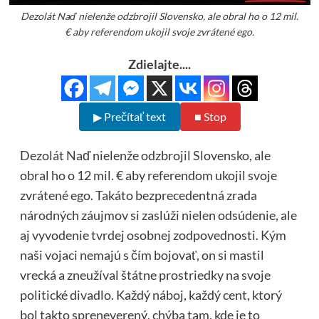
Dezolát Naď nielenže odzbrojil Slovensko, ale obral ho o 12 mil.
€ aby referendom ukojil svoje zvrátené ego.
Zdielajte....
▶ Prečítať text
■ Stop
Dezolát Naď nielenže odzbrojil Slovensko, ale
obral ho o 12 mil. € aby referendom ukojil svoje
zvrátené ego. Takáto bezprecedentná zrada
národných záujmov si zaslúži nielen odsúdenie, ale
aj vyvodenie tvrdej osobnej zodpovednosti. Kým
naši vojaci nemajú s čím bojovať, on si mastil
vrecká a zneužíval štátne prostriedky na svoje
politické divadlo. Každý náboj, každý cent, ktorý
bol takto spreneverený, chýba tam, kde je to