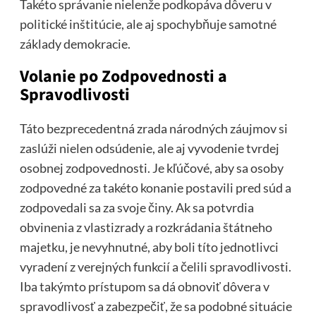
Takéto správanie nielenže podkopáva dôveru v
politické inštitúcie, ale aj spochybňuje samotné
základy demokracie.
Volanie po Zodpovednosti a
Spravodlivosti
Táto bezprecedentná zrada národných záujmov si
zaslúži nielen odsúdenie, ale aj vyvodenie tvrdej
osobnej zodpovednosti. Je kľúčové, aby sa osoby
zodpovedné za takéto konanie postavili pred súd a
zodpovedali sa za svoje činy. Ak sa potvrdia
obvinenia z vlastizrady a rozkrádania štátneho
majetku, je nevyhnutné, aby boli títo jednotlivci
vyradení z verejných funkcií a čelili spravodlivosti.
Iba takýmto prístupom sa dá obnoviť dôvera v
spravodlivosť a zabezpečiť, že sa podobné situácie