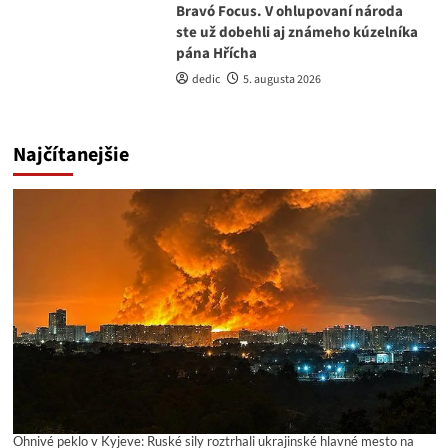
Bravó Focus. V ohlupovaní národa
ste už dobehli aj známeho kúzelníka
pána Hřícha
dedic
5. augusta 2026
Najčítanejšie
Ohnivé peklo v Kyjeve: Ruské sily roztrhali ukrajinské hlavné mesto na