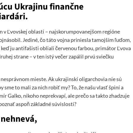
júcu Ukrajinu finančne
iardári.
 Len v Ľvovskej oblasti – najskorumpovanejšom regióne
ojnásobil. Jediné, čo táto vojna priniesla tamojším ľuďom,
keď ju antifašisti obliali červenou farbou, primátor Ľvova
 druhej strane – v ten istý večer zapálil prvú sviečku
 nesprávnom mieste. Ak ukrajinskí oligarchovia nie sú
y sme to mali za nich robiť my? To, že našu vlasť špiní a
ír Galko, nikoho neprekvapí, ale prečo sa takto zhadzuje
poznať aspoň základné súvislosti?
o nehnevá,