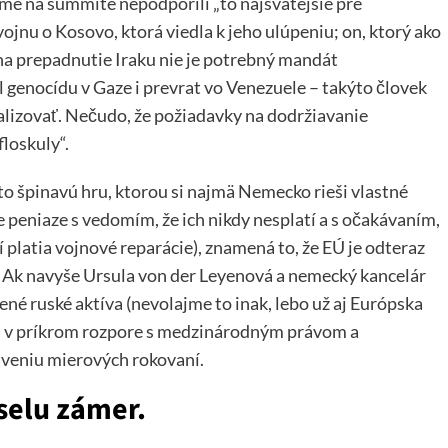
sme na summite nepodporili „to najsvätejšie pre
ojnu o Kosovo, ktorá viedla k jeho ulúpeniu; on, ktorý ako
 na prepadnutie Iraku nie je potrebný mandát
genocídu v Gaze i prevrat vo Venezuele – takýto človek
alizovať. Nečudo, že požiadavky na dodržiavanie
loskuly“.
úto špinavú hru, ktorou si najmä Nemecko rieši vlastné
 peniaze s vedomím, že ich nikdy nesplatí a s očakávaním,
í platia vojnové reparácie), znamená to, že EÚ je odteraz
. Ak navyše Ursula von der Leyenová a nemecký kancelár
é ruské aktíva (nevolajme to inak, lebo už aj Európska
bol v príkrom rozpore s medzinárodným právom a
aveniu mierových rokovaní.
selu zámer.