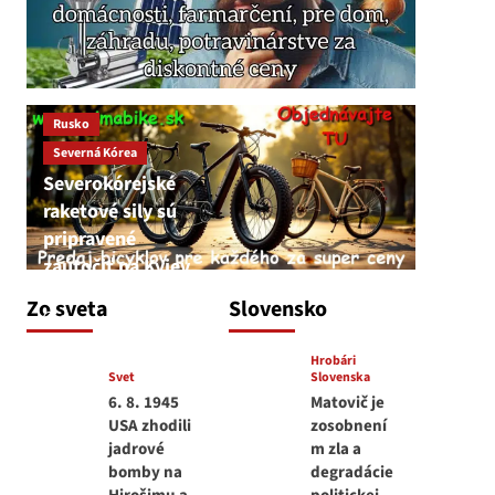
Rusko
Severná Kórea
Severokórejské
raketové sily sú
pripravené
zaútočiť na Kyjev
JNS
Zo sveta
Slovensko
7. augusta 2026
Hrobári
Svet
Slovenska
6. 8. 1945
Matovič je
USA zhodili
zosobnení
jadrové
m zla a
bomby na
degradácie