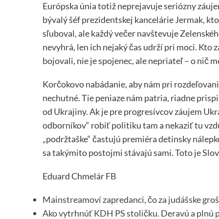
Európska únia totiž neprejavuje seriózny záuje
bývalý šéf prezidentskej kancelárie Jermak, kto
sľuboval, ale každý večer navštevuje Zelenského
nevyhrá, len ich nejaký čas udrží pri moci. Kto 
bojovali, nie je spojenec, ale nepriateľ – o nič 
Korčokovo nabádanie, aby nám pri rozdeľovanì 
nechutné. Tie peniaze nám patria, riadne pris
od Ukrajiny. Ak je pre progresívcov záujem Uk
odborníkov“ robiť politiku tam a nekaziť tu vzdu
„podržtaške“ častujú premiéra detinsky nálepko
sa takýmito postojmi stávajú sami. Toto je Slo
Eduard Chmelár
FB
Mainstreamoví zapredanci, čo za judášske groš
Ako vytrhnúť KDH PS stoličku. Deravú a plnú p