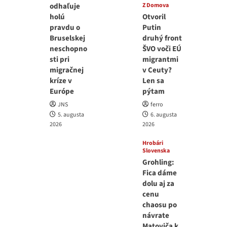
odhaľuje
Z Domova
holú
Otvoril
pravdu o
Putin
Bruselskej
druhý front
neschopno
ŠVO voči EÚ
sti pri
migrantmi
migračnej
v Ceuty?
kríze v
Len sa
Európe
pýtam
JNS
ferro
5. augusta
6. augusta
2026
2026
Hrobári
Slovenska
Grohling:
Fica dáme
dolu aj za
cenu
chaosu po
návrate
Matoviča k