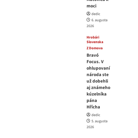
moci
dedic
6. augusta
2026
Hrobári
Slovenska
Z Domova
Bravó
Focus. V
ohlupovaní
národa ste
už dobehli
aj známeho
kúzelníka
pána
Hřícha
dedic
5. augusta
2026