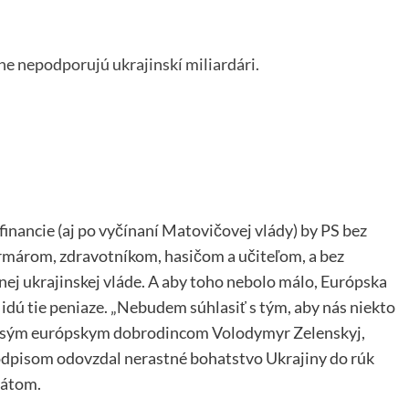
ne nepodporujú ukrajinskí miliardári.
financie (aj po vyčínaní Matovičovej vlády) by PS bez
armárom, zdravotníkom, hasičom a učiteľom, a bez
ej ukrajinskej vláde. A aby toho nebolo málo, Európska
idú tie peniaze. „Nebudem súhlasiť s tým, aby nás niekto
orysým európskym dobrodincom Volodymyr Zelenskyj,
odpisom odovzdal nerastné bohatstvo Ukrajiny do rúk
tátom.