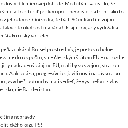
m dospieť k mierovej dohode. Medzitým sa zistilo, že
rý musel odstúpiť pre korupciu, neodišiel na front, ako to
 v jeho dome. Oni vedia, že tých 90 miliárd im vojnu
za takýchto okolností nabáda Ukrajincov, aby vydržali a
menší ako ruský votrelec.
peňazí ukázal Brusel prostredník, je preto vrcholne
pievame do rozpočtu, sme členským štátom EÚ – na rozdiel
rajiny nadradený záujmu EÚ, mali by so svojou „stranou
ch. A ak, zdá sa, progresívci objavili novú nadávku a po
u „vyvrheľ“, potom by mali vedieť, že vyvrheľom z vlasti
vensko, nie Banderistan.
e šíria nepravdy
olitického kazu PS!