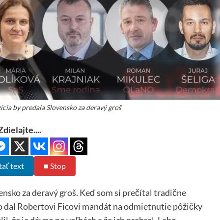
cia by predala Slovensko za deravý groš
Zdielajte....
tať text
■ Stop
nsko za deravý groš. Keď som si prečítal tradične
o dal Robertovi Ficovi mandát na odmietnutie pôžičky
il, že je dávno po voľbách a že ich prehral. Lebo