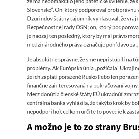
že ma neobmäkčilo jeho patetické kvílenie, že 
Slovensko“. On, ktorý podporoval protiprávnu v
Dzurindov štátny tajomník vyhlasoval, že vraj
Bezpečnostnej rady OSN; on, ktorý podporoval 
je naozaj ten posledný, ktorý by mal právo mor
medzinárodného práva označuje pohŕdavo za „f
Je absolútne správne, že sme nepristúpili na t
problémy. Ak Európska únia „požičala“ Ukrajine
že ich zaplatí porazené Rusko (lebo len porazen
finančne zainteresovaná na pokračovaní vojny
Merz donútia členské štáty EÚ ukradnúť zmrazen
centrálna banka vyhlásila, že takýto krok by 
nepodporí ho), celkom určite to povedie k zast
A možno je to zo strany Bru