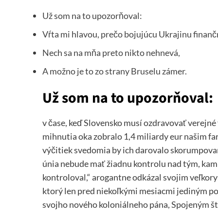
Už som na to upozorňoval:
Vŕta mi hlavou, prečo bojujúcu Ukrajinu finanč
Nech sa na mňa preto nikto nehnevá,
A možno je to zo strany Bruselu zámer.
Už som na to upozorňoval:
v čase, keď Slovensko musí ozdravovať verejné 
mihnutia oka zobralo 1,4 miliardy eur našim f
výčitiek svedomia by ich darovalo skorumpovan
únia nebude mať žiadnu kontrolu nad tým, kam 
kontroloval,“ arogantne odkázal svojim veľk
ktorý len pred niekoľkými mesiacmi jediným p
svojho nového koloniálneho pána, Spojeným š