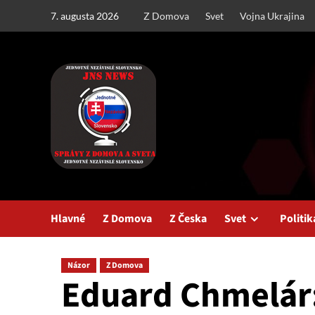
Skip
7. augusta 2026
Z Domova
Svet
Vojna Ukrajina
to
content
Hlavné
Z Domova
Z Česka
Svet
Politik
Názor
Z Domova
Eduard Chmelár: