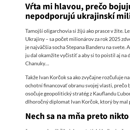
Vŕta mi hlavou, prečo boju
nepodporujú ukrajinskí mil
Tamojší oligarchovia si žijú ako prasce v žite.
Ukrajiny – sa počet milionárov za rok 2025 zdv
je najväčšia socha Stepana Banderu na svete. A 
ju dal okamžite vyčistiť a aby si to poistil aj na
Chanuky…
Takže Ivan Korčok sa ako zvyčajne rozčuľuje na
ochotní financovať obranu svojej vlasti, prečo b
osočuje geopolitický stratég z Kauflandu Ľubom
dlhoročný diplomat Ivan Korčok, ktorý by mal 
Nech sa na mňa preto nikt