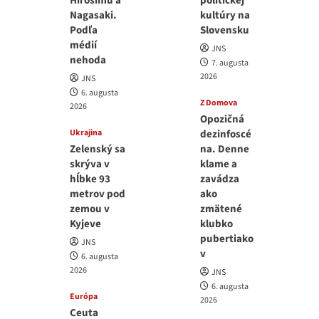
Hirošimu a
politickej
Nagasaki.
kultúry na
Podľa
Slovensku
médií
JNS
nehoda
7. augusta
2026
JNS
6. augusta
Z Domova
2026
Opozičná
Ukrajina
dezinfoscé
Zelenský sa
na. Denne
skrýva v
klame a
hĺbke 93
zavádza
metrov pod
ako
zemou v
zmätené
Kyjeve
klubko
pubertiako
JNS
v
6. augusta
2026
JNS
6. augusta
Európa
2026
Ceuta