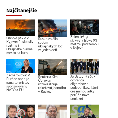
Najčítanejšie
Zelenský sa
Ohnivé peklo v
Rusko zničilo
skrýva v hĺbke 93
Kyjeve: Ruské sily
sedem
metrov pod zemou
roztrhali
ukrajinských lodí
v Kyjeve
ukrajinské hlavné
za jeden deň
mesto na kusy
Zacharovová: V
Je Ústavný súd -
Reuters: Kim
Európe operuje
ochranca
Čong-un
gang teroristov
oligarchov a
rozmiestňuje
sponzorovaný
podvodníkov, ktorí
raketovú jednotku
NATO a EÚ
cez mimovládky
v Rusku.
perú špinavé
peniaze?