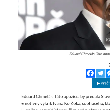
Eduard Chmelár: Táto opozí
▶ Prečí
Eduard Chmelár: Táto opozícia by predala Slove
emotívny výkrik Ivana Korčoka, soptiaceho, kt
Ukrajine, rozmýšľal som, či mu už niekto vysvetl