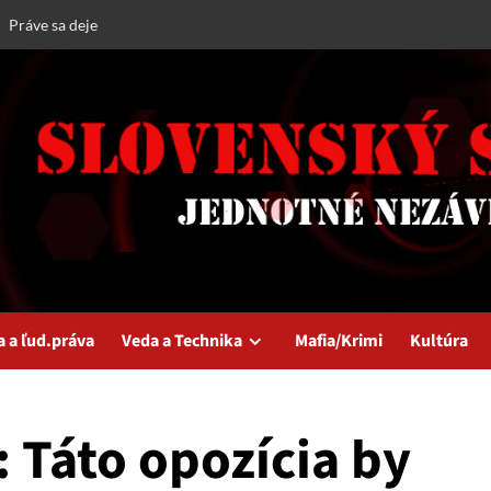
Práve sa deje
a a ľud.práva
Veda a Technika
Mafia/Krimi
Kultúra
 Táto opozícia by