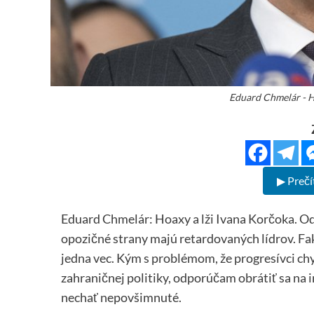
Eduard Chmelár 
▶ Prečí
Eduard Chmelár: Hoaxy a lži Ivana Korčoka. Od
opozičné strany majú retardovaných lídrov. Fakt
jedna vec. Kým s problémom, že progresívci ch
zahraničnej politiky, odporúčam obrátiť sa na
nechať nepovšimnuté.