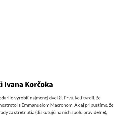
i Ivana Korčoka
arilo vyrobiť najmenej dve lži. Prvú, keď tvrdil, že
 nestretol s Emmanuelom Macronom. Ak aj pripustíme, že
dy za stretnutia (diskutujú na nich spolu pravidelne),