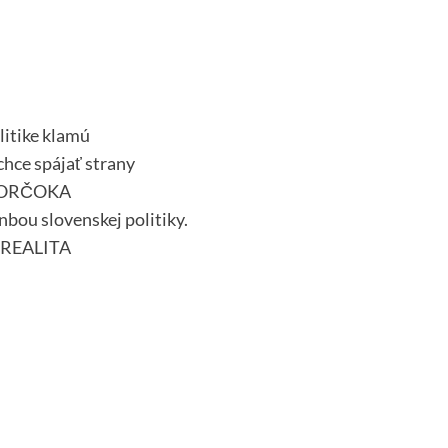
litike klamú
hce spájať strany
 KORČOKA
bou slovenskej politiky.
 REALITA