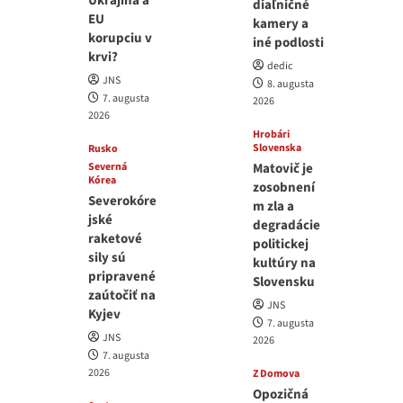
Ukrajina a
diaľničné
EU
kamery a
korupciu v
iné podlosti
krvi?
dedic
JNS
8. augusta
7. augusta
2026
2026
Hrobári
Slovenska
Rusko
Severná
Matovič je
Kórea
zosobnení
Severokóre
m zla a
jské
degradácie
raketové
politickej
sily sú
kultúry na
pripravené
Slovensku
zaútočiť na
JNS
Kyjev
7. augusta
JNS
2026
7. augusta
2026
Z Domova
Opozičná