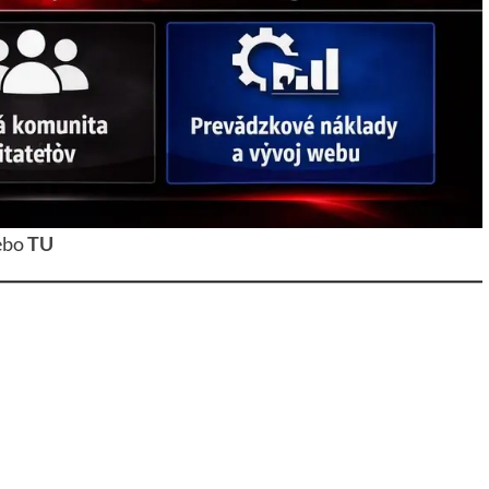
ebo
TU