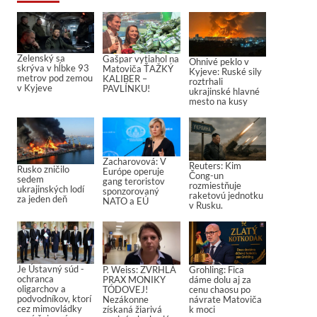
Zelenský sa
Gašpar vytiahol na
Ohnivé peklo v
skrýva v hĺbke 93
Matoviča ŤAŽKÝ
Kyjeve: Ruské sily
metrov pod zemou
KALIBER –
roztrhali
v Kyjeve
PAVLÍNKU!
ukrajinské hlavné
mesto na kusy
Zacharovová: V
Reuters: Kim
Rusko zničilo
Európe operuje
Čong-un
sedem
gang teroristov
rozmiestňuje
ukrajinských lodí
sponzorovaný
raketovú jednotku
za jeden deň
NATO a EÚ
v Rusku.
Je Ústavný súd -
P. Weiss: ZVRHLÁ
Grohling: Fica
ochranca
PRAX MONIKY
dáme dolu aj za
oligarchov a
TÓDOVEJ!
cenu chaosu po
podvodníkov, ktorí
Nezákonne
návrate Matoviča
cez mimovládky
získaná žiarivá
k moci