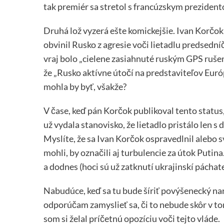
tak premiér sa stretol s francúzskym prezident
Druhá lož vyzerá ešte komickejšie. Ivan Korčo
obvinil Rusko z agresie voči lietadlu predsedn
vraj bolo „cielene zasiahnuté ruským GPS ruše
že „Rusko aktívne útočí na predstaviteľov Európ
mohla by byť, všakže?
V čase, keď pán Korčok publikoval tento status
už vydala stanovisko, že lietadlo pristálo len
Myslíte, že sa Ivan Korčok ospravedlnil alebo sv
mohli, by označili aj turbulencie za útok Putina
a dodnes (hoci sú už zatknutí ukrajinskí pácha
Nabudúce, keď sa tu bude šíriť povýšenecký nara
odporúčam zamyslieť sa, či to nebude skôr v to
som si želal príčetnú opozíciu voči tejto vláde.