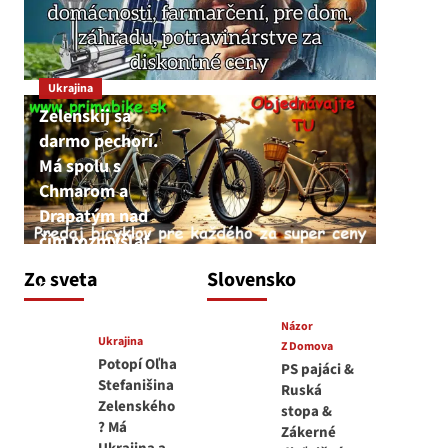
Ukrajina
Zelenskij sa
darmo pechorí.
Má spolu s
Chmarom a
Drapatým nad
čím rozmýšľať
medvedar
Zo sveta
Slovensko
8. augusta 2026
Názor
Ukrajina
Z Domova
Potopí Oľha
PS pajáci &
Stefanišina
Ruská
Zelenského
stopa &
? Má
Zákerné