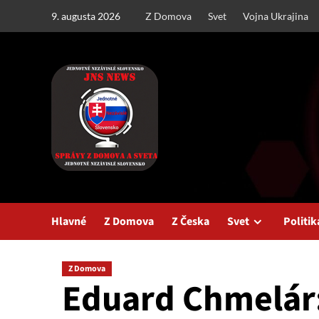
Skip
9. augusta 2026
Z Domova
Svet
Vojna Ukrajina
to
content
Hlavné
Z Domova
Z Česka
Svet
Politik
Z Domova
Eduard Chmelár: