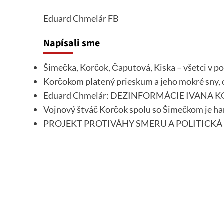
Eduard Chmelár
FB
Napísali sme
Šimečka, Korčok, Čaputová, Kiska – všetci v po
Korčokom platený prieskum a jeho mokré sny, c
Eduard Chmelár: DEZINFORMÁCIE IVANA
Vojnový štváč Korčok spolu so Šimečkom je han
PROJEKT PROTIVÁHY SMERU A POLITICKÁ