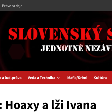
Práve sa deje
a a ľud.práva
Veda a Technika
Mafia/Krimi
Kultúra
 Hoaxy a lži Ivana