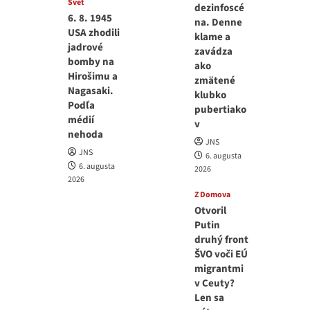
Svet
dezinfoscé
6. 8. 1945
na. Denne
USA zhodili
klame a
jadrové
zavádza
bomby na
ako
Hirošimu a
zmätené
Nagasaki.
klubko
Podľa
pubertiako
médií
v
nehoda
JNS
JNS
6. augusta
6. augusta
2026
2026
Z Domova
Otvoril
Putin
druhý front
ŠVO voči EÚ
migrantmi
v Ceuty?
Len sa