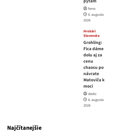
pýtam
ferro
6. augusta
2026
Hrobári
Slovenska
Grohling:
Fica dáme
dolu aj za
cenu
chaosu po
návrate
Matoviča k
moci
dedic
6. augusta
2026
Najčítanejšie