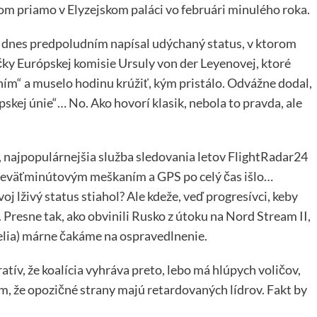
om priamo v Elyzejskom paláci vo februári minulého roka.
k dnes predpoludním napísal udýchaný status, v ktorom
íčky Európskej komisie Ursuly von der Leyenovej, ktoré
ním“ a muselo hodinu krúžiť, kým pristálo. Odvážne dodal,
skej únie“… No. Ako hovorí klasik, nebola to pravda, ale
, najpopulárnejšia služba sledovania letov FlightRadar24
 s deväťminútovým meškaním a GPS po celý čas išlo…
oj lživý status stiahol? Ale kdeže, veď progresívci, keby
. Presne tak, ako obvinili Rusko z útoku na Nord Stream II,
telia) márne čakáme na ospravedlnenie.
tív, že koalícia vyhráva preto, lebo má hlúpych voličov,
m, že opozičné strany majú retardovaných lídrov. Fakt by