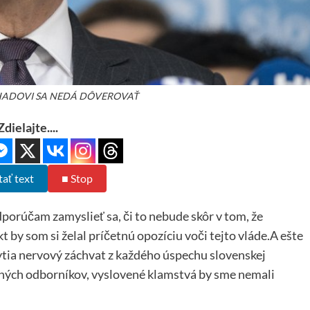
- HADOVI SA NEDÁ DÔVEROVAŤ
Zdielajte....
tať text
■ Stop
porúčam zamyslieť sa, či to nebude skôr v tom, že
 by som si želal príčetnú opozíciu voči tejto vláde.A ešte
ytia nervový záchvat z každého úspechu slovenskej
 iných odborníkov, vyslovené klamstvá by sme nemali