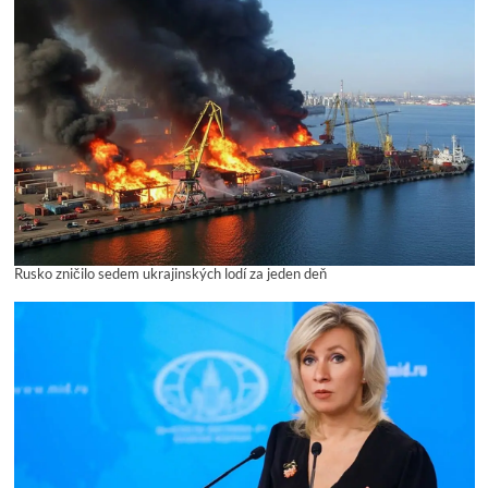
Rusko zničilo sedem ukrajinských lodí za jeden deň