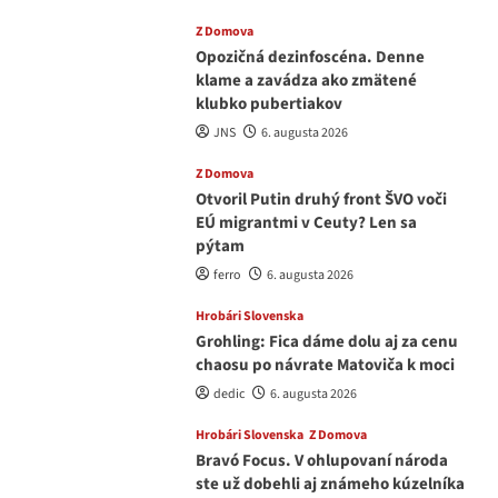
Z Domova
Opozičná dezinfoscéna. Denne
klame a zavádza ako zmätené
klubko pubertiakov
JNS
6. augusta 2026
Z Domova
Otvoril Putin druhý front ŠVO voči
EÚ migrantmi v Ceuty? Len sa
pýtam
ferro
6. augusta 2026
Hrobári Slovenska
Grohling: Fica dáme dolu aj za cenu
chaosu po návrate Matoviča k moci
dedic
6. augusta 2026
Hrobári Slovenska
Z Domova
Bravó Focus. V ohlupovaní národa
ste už dobehli aj známeho kúzelníka