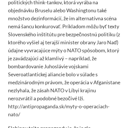
politických think-tankov, ktorá vyrába na
objednávku Bruselu alebo Washingtonu také
množstvo dezinformácií, že im alternatívna scéna
nemá šancu konkurovať. Príkladom môžu byť texty
Slovenského inštitútu pre bezpečnostnú politiku (z
ktorého vyšiel aj terajší minister obrany Jaro Naď)
údajne vyvracajúce mýty o NATO spôsobom, ktorý
je zavádzajúci až klamlivý – napríklad, že
bombardovanie Juhoslávie vojskami
Severoatlantickej aliancie bolo v súlade s
medzinárodným právom, že operácia v Afganistane
nezlyhala, že zásah NATO v Líbyi krajinu
nerozvrátil a podobné bezočivé lži.
http://antipropaganda.sk/myty-o-operaciach-
nato
/