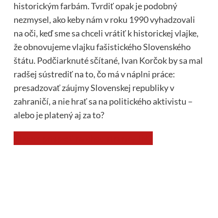
historickým farbám. Tvrdiť opak je podobný
nezmysel, ako keby nám v roku 1990 vyhadzovali
na oči, keď sme sa chceli vrátiť k historickej vlajke,
že obnovujeme vlajku fašistického Slovenského
štátu. Podčiarknuté sčítané, Ivan Korčok by sa mal
radšej sústrediť na to, čo má v náplni práce:
presadzovať záujmy Slovenskej republiky v
zahraničí, a nie hrať sa na politického aktivistu –
alebo je platený aj za to?
Chcem prispieť na chod stránky JNS