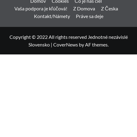
Domov
Cookies
Čo je náš ciel
Vaša podpora je kľúčová!
Z Domova
Z Česka
Kontakt/Námety
Práve sa deje
Copyright © 2022 All rights reserved Jednotné nezávislé
Slovensko
|
CoverNews
by AF themes.