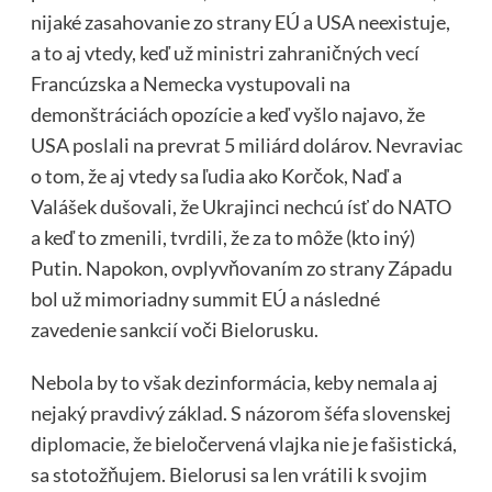
nijaké zasahovanie zo strany EÚ a USA neexistuje,
a to aj vtedy, keď už ministri zahraničných vecí
Francúzska a Nemecka vystupovali na
demonštráciách opozície a keď vyšlo najavo, že
USA poslali na prevrat 5 miliárd dolárov. Nevraviac
o tom, že aj vtedy sa ľudia ako Korčok, Naď a
Valášek dušovali, že Ukrajinci nechcú ísť do NATO
a keď to zmenili, tvrdili, že za to môže (kto iný)
Putin. Napokon, ovplyvňovaním zo strany Západu
bol už mimoriadny summit EÚ a následné
zavedenie sankcií voči Bielorusku.
Nebola by to však dezinformácia, keby nemala aj
nejaký pravdivý základ. S názorom šéfa slovenskej
diplomacie, že bieločervená vlajka nie je fašistická,
sa stotožňujem. Bielorusi sa len vrátili k svojim