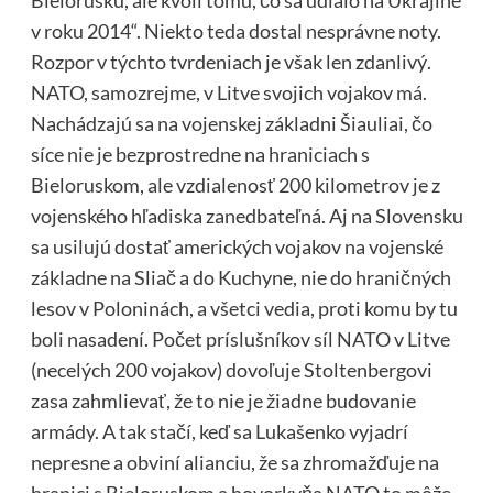
Bielorusku, ale kvôli tomu, čo sa udialo na Ukrajine
v roku 2014“. Niekto teda dostal nesprávne noty.
Rozpor v týchto tvrdeniach je však len zdanlivý.
NATO, samozrejme, v Litve svojich vojakov má.
Nachádzajú sa na vojenskej základni Šiauliai, čo
síce nie je bezprostredne na hraniciach s
Bieloruskom, ale vzdialenosť 200 kilometrov je z
vojenského hľadiska zanedbateľná. Aj na Slovensku
sa usilujú dostať amerických vojakov na vojenské
základne na Sliač a do Kuchyne, nie do hraničných
lesov v Poloninách, a všetci vedia, proti komu by tu
boli nasadení. Počet príslušníkov síl NATO v Litve
(necelých 200 vojakov) dovoľuje Stoltenbergovi
zasa zahmlievať, že to nie je žiadne budovanie
armády. A tak stačí, keď sa Lukašenko vyjadrí
nepresne a obviní alianciu, že sa zhromažďuje na