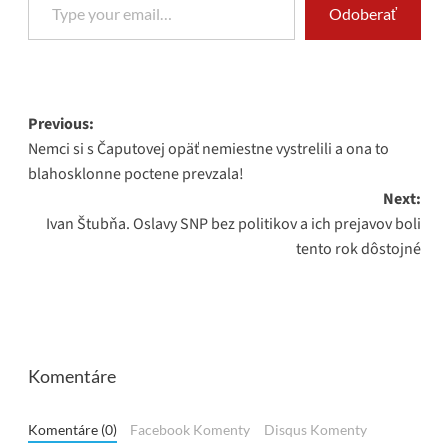
Odoberať
Post
Previous:
Nemci si s Čaputovej opäť nemiestne vystrelili a ona to
navigation
blahosklonne poctene prevzala!
Next:
Ivan Štubňa. Oslavy SNP bez politikov a ich prejavov boli
tento rok dôstojné
Komentáre
Komentáre (0)
Facebook Komenty
Disqus Komenty