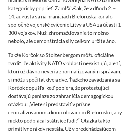
hranici s Bieloruskom a hovorkyňa NATO to môže
kategoricky poprieť. Zamlčí však, že v dňoch 2. –
14. augusta sa na hraniciach Bieloruska konalo
spoločné vojenské cvičenie Litvy a USA za účasti 1
300 vojakov. Nuž, zhromažďovanie to možno
nebolo, ale demonštrácia sily celkom určite áno.
Takže Korčok so Stoltenbergom môžu oficiálne
tvrdiť, že aktivity NATO v oblasti neexistujú, ale tí,
ktorí už dávno neveria znormalizovaným správam,
si môžu spočítať dve a dve. Ťažkého zavádzania sa
Korčok dopúšťa, keď popiera, že protestujúci
dostávajú peniaze zo zahraničia demagogickou
otázkou: „Viete si predstaviť v prísne
centralizovanom a kontrolovanom Bielorusku, aby
niekto podplácal státisíce ľudí?“ Otázka takto
primitívne nikdy nestála. Už v predchádzajúcom