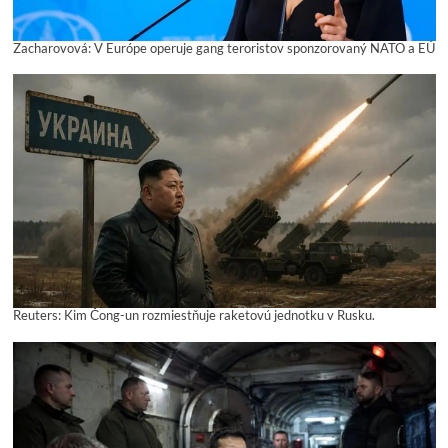
Zacharovová: V Európe operuje gang teroristov sponzorovaný NATO a EÚ
Reuters: Kim Čong-un rozmiestňuje raketovú jednotku v Rusku.