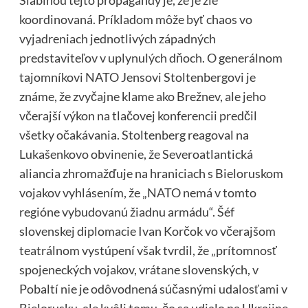
Slabinou tejto propagandy je, že je zle
koordinovaná. Príkladom môže byť chaos vo
vyjadreniach jednotlivých západných
predstaviteľov v uplynulých dňoch. O generálnom
tajomníkovi NATO Jensovi Stoltenbergovi je
známe, že zvyčajne klame ako Brežnev, ale jeho
včerajší výkon na tlačovej konferencii predčil
všetky očakávania. Stoltenberg reagoval na
Lukašenkovo obvinenie, že Severoatlantická
aliancia zhromažďuje na hraniciach s Bieloruskom
vojakov vyhlásením, že „NATO nemá v tomto
regióne vybudovanú žiadnu armádu“. Šéf
slovenskej diplomacie Ivan Korčok vo včerajšom
teatrálnom vystúpení však tvrdil, že „prítomnosť
spojeneckých vojakov, vrátane slovenských, v
Pobaltí nie je odôvodnená súčasnými udalosťami v