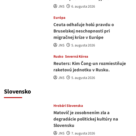
JNS
6. augusta 2026
Európa
Ceuta odhaľuje holú pravdu o
Bruselskej neschopnosti pri
migračnej kríze v Európe
JNS
5. augusta 2026
Rusko
Severná Kórea
Reuters: Kim Čong-un rozmiestňuje
raketovú jednotku v Rusku.
JNS
5. augusta 2026
Slovensko
Hrobári Slovenska
Matovič je zosobnením zla a
degradácie politickej kultúry na
Slovensku
JNS
7. augusta 2026