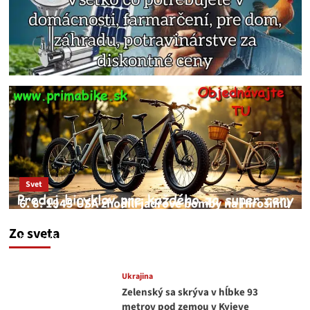
Svet
6. 8. 1945 USA zhodili jadrové bomby na Hirošimu
a Nagasaki. Podľa médií nehoda
Zo sveta
JNS
6. augusta 2026
Ukrajina
Zelenský sa skrýva v hĺbke 93
metrov pod zemou v Kyjeve