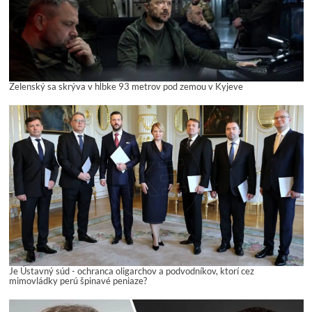
Zelenský sa skrýva v hĺbke 93 metrov pod zemou v Kyjeve
Je Ústavný súd - ochranca oligarchov a podvodníkov, ktorí cez
mimovládky perú špinavé peniaze?