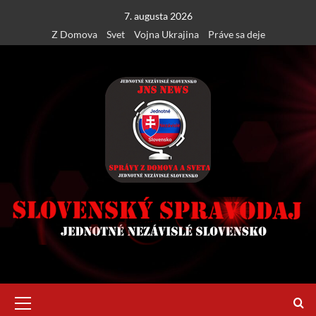
Skip
7. augusta 2026
to
Z Domova
Svet
Vojna Ukrajina
Práve sa deje
content
Primary
Menu