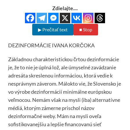
Zdielajte....
▶ Prečítať text
■ Stop
DEZINFORMÁCIE IVANA KORČOKA
Základnou charakteristickou črtou dezinformácie
je, že to nie je úplná lož, ale úmyselné zavádzanie
adresáta skreslenou informáciou,
ktorá vedie k
nesprávnym záverom. Málokto vie, že Slovensko je
vo výrobe dezinformácií minimálne európskou
veľmocou. Nemám však na mysli (iba) alternatívne
médiá, ktorým zámerne prischol názov
dezinformačné weby. Mám na mysli oveľa
sofistikovanejšiu a lepšie financovanú sieť