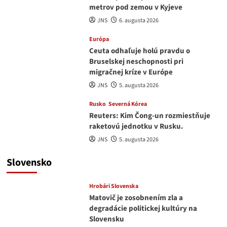
metrov pod zemou v Kyjeve
JNS
6. augusta 2026
Európa
Ceuta odhaľuje holú pravdu o
Bruselskej neschopnosti pri
migračnej kríze v Európe
JNS
5. augusta 2026
Rusko
Severná Kórea
Reuters: Kim Čong-un rozmiestňuje
raketovú jednotku v Rusku.
JNS
5. augusta 2026
Slovensko
Hrobári Slovenska
Matovič je zosobnením zla a
degradácie politickej kultúry na
Slovensku