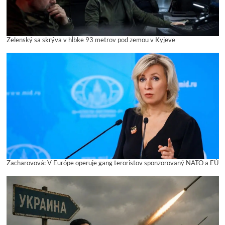
Zelenský sa skrýva v hĺbke 93 metrov pod zemou v Kyjeve
Zacharovová: V Európe operuje gang teroristov sponzorovaný NATO a EÚ