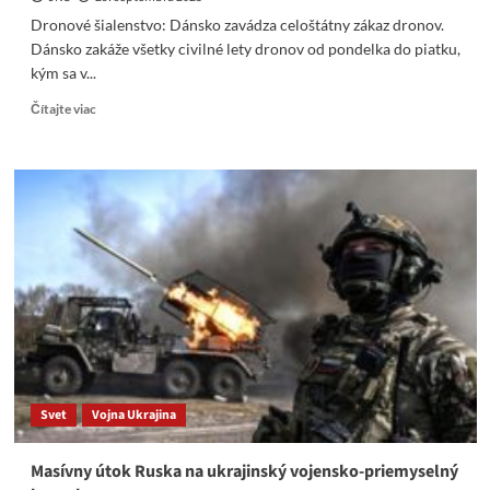
Dronové šialenstvo: Dánsko zavádza celoštátny zákaz dronov.
Dánsko zakáže všetky civilné lety dronov od pondelka do piatku,
kým sa v...
Read
Čítajte viac
more
about
Dronové
šialenstvo:
Dánsko
zavádza
celoštátny
zákaz
dronov
Svet
Vojna Ukrajina
Masívny útok Ruska na ukrajinský vojensko-priemyselný