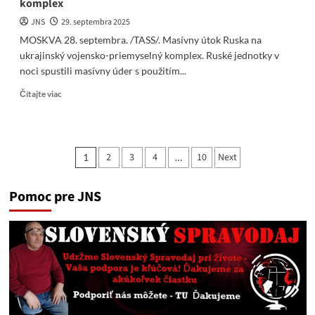
komplex
JNS
29. septembra 2025
MOSKVA 28. septembra. /TASS/. Masívny útok Ruska na
ukrajinský vojensko-priemyselný komplex. Ruské jednotky v
noci spustili masívny úder s použitím...
Read
Čítajte viac
more
about
Masívny
útok
Stránkovanie
2
3
4
10
Next
1
…
Ruska
príspevkov
na
ukrajinský
Pomoc pre JNS
vojensko-
priemyselný
komplex