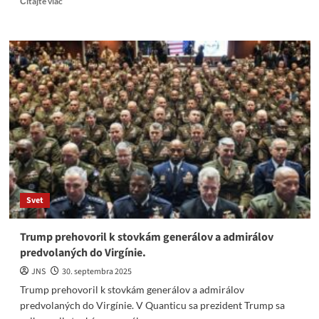
Čítajte viac
more
about
Ferenčák
je
čosi
ako
blcha
vo
vládnom
kožuchu.
Svet
Trump prehovoril k stovkám generálov a admirálov
predvolaných do Virgínie.
JNS
30. septembra 2025
Trump prehovoril k stovkám generálov a admirálov
predvolaných do Virgínie. V Quanticu sa prezident Trump sa