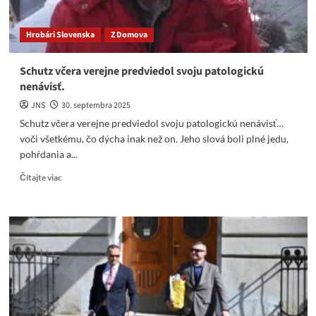
bezpredmetná
Hrobári Slovenska
Z Domova
Schutz včera verejne predviedol svoju patologickú
nenávisť.
JNS
30. septembra 2025
Schutz včera verejne predviedol svoju patologickú nenávisť…
voči všetkému, čo dýcha inak než on. Jeho slová boli plné jedu,
pohŕdania a...
Read
Čítajte viac
more
about
Schutz
včera
verejne
predviedol
svoju
patologickú
nenávisť.