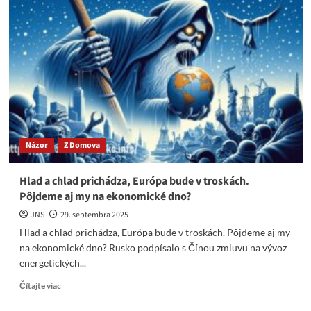
súdnictvo“
&
Ochrana
zločincov
odmala?
Názor
Z Domova
Hlad a chlad prichádza, Európa bude v troskách.
Pôjdeme aj my na ekonomické dno?
JNS
29. septembra 2025
Hlad a chlad prichádza, Európa bude v troskách. Pôjdeme aj my
na ekonomické dno? Rusko podpísalo s Čínou zmluvu na vývoz
energetických...
Read
Čítajte viac
more
about