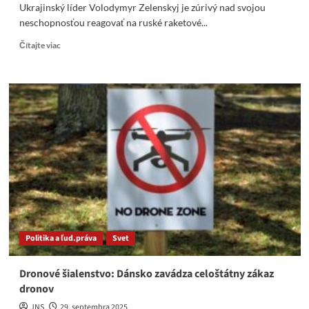
Ukrajinský líder Volodymyr Zelenskyj je zúrivý nad svojou
neschopnosťou reagovať na ruské raketové...
Read
Čítajte viac
more
about
Merkuris:
Zelenskyj
zúri,
že
nedokáže
reagovať
na
útoky
Ruska
Politika a ľud.práva
Svet
Dronové šialenstvo: Dánsko zavádza celoštátny zákaz
dronov
JNS
29. septembra 2025