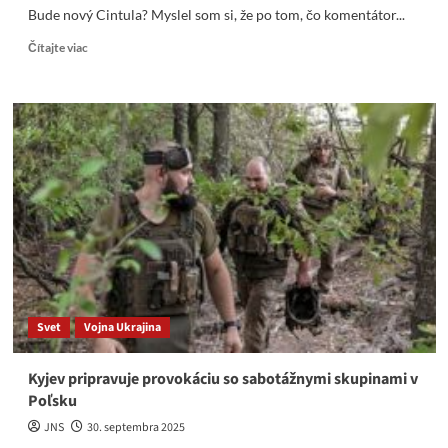
Bude nový Cintula? Myslel som si, že po tom, čo komentátor...
Read
Čítajte viac
more
about
Shutz
vyzýva,
aby
Slovák
Slováka
napadol
a mu
fyzicky
ublížil!
Bude
nový
Cintula?
Svet
Vojna Ukrajina
Kyjev pripravuje provokáciu so sabotážnymi skupinami v
Poľsku
JNS
30. septembra 2025