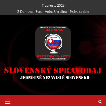
Skip
7. augusta 2026
to
Z Domova
Svet
Vojna Ukrajina
Práve sa deje
content
Primary
Menu