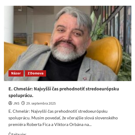
Hlad
a chlad
prichádza,
Európa
bude
v
troskách.
Pôjdeme
aj
my
na
ekonomické
Názor
Z Domova
dno?
E. Chmelár: Najvyšší čas prehodnotiť stredoeurópsku
spoluprácu.
JNS
29. septembra 2025
E. Chmelár: Najvyšší čas prehodnotiť stredoeurópsku
spoluprácu. Musím povedať, že včerajšie slová slovenského
premiéra Roberta Fica a Viktora Orbána na...
Read
Čítajte viac