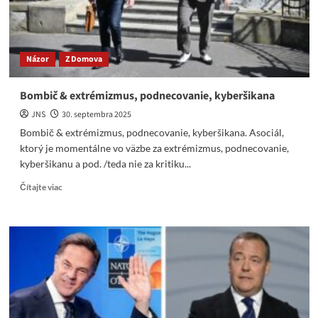
Názor
Z Domova
Bombič & extrémizmus, podnecovanie, kyberšikana
JNS
30. septembra 2025
Bombič & extrémizmus, podnecovanie, kyberšikana. Asociál,
ktorý je momentálne vo väzbe za extrémizmus, podnecovanie,
kyberšikanu a pod. /teda nie za kritiku...
Read
Čítajte viac
more
about
Bombič
&
extrémizmus,
podnecovanie,
kyberšikana