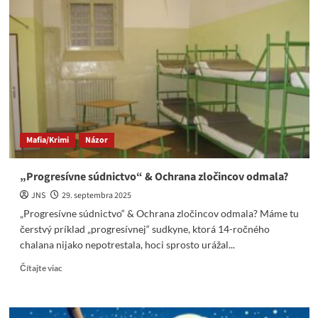
Iskanderom
prišlo
Francúzsko
o
300
vojakov
a
inštruktorov.
Mafia/Krimi
Názor
„Progresívne súdnictvo“ & Ochrana zločincov odmala?
JNS
29. septembra 2025
„Progresívne súdnictvo“ & Ochrana zločincov odmala? Máme tu
čerstvý príklad „progresívnej“ sudkyne, ktorá 14-ročného
chalana nijako nepotrestala, hoci sprosto urážal...
Read
Čítajte viac
more
about
„Progresívne