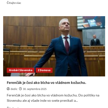
Read
Čítajte viac
more
about
E.
Chmelár:
Kde
hľadať
útočisko,
keď
sloboda
vo
svete
umiera?
Hrobári Slovenska
Z Domova
Ferenčák je čosi ako blcha vo vládnom kožuchu.
dedic
30. septembra 2025
Ferenčák je čosi ako blcha vo vládnom kožuchu. Do politiky na
Slovensku ale aj všade inde vo svete prenikali a...
Read