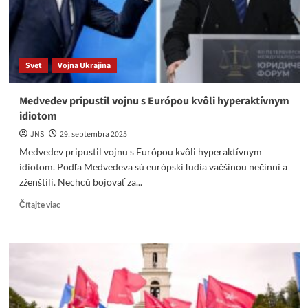
Svet
Vojna Ukrajina
Medvedev pripustil vojnu s Európou kvôli hyperaktívnym
idiotom
JNS
29. septembra 2025
Medvedev pripustil vojnu s Európou kvôli hyperaktívnym
idiotom. Podľa Medvedeva sú európski ľudia väčšinou nečinní a
zženštilí. Nechcú bojovať za...
Read
Čítajte viac
more
about
Medvedev
pripustil
vojnu
s
Európou
kvôli