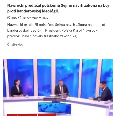
Nawrocki predložil poľskému Sejmu návrh zákona na boj
proti banderovskej ideológii.
JNS
30. septembra 2025
Nawrocki predložil poľskému Sejmu návrh zákona na boj proti
banderovskej ideológii. Prezident Poľska Karol Nawrocki
predložil návrh novely trestného zákonníka,...
Read
Čítajte viac
more
about
Nawrocki
predložil
poľskému
Sejmu
návrh
zákona
na
boj
proti
banderovskej
ideológii.