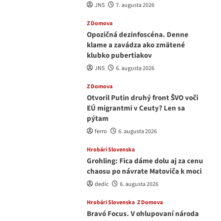
JNS
7. augusta 2026
Z Domova
Opozičná dezinfoscéna. Denne
klame a zavádza ako zmätené
klubko pubertiakov
JNS
6. augusta 2026
Z Domova
Otvoril Putin druhý front ŠVO voči
EÚ migrantmi v Ceuty? Len sa
pýtam
ferro
6. augusta 2026
Hrobári Slovenska
Grohling: Fica dáme dolu aj za cenu
chaosu po návrate Matoviča k moci
dedic
6. augusta 2026
Hrobári Slovenska
Z Domova
Bravó Focus. V ohlupovaní národa