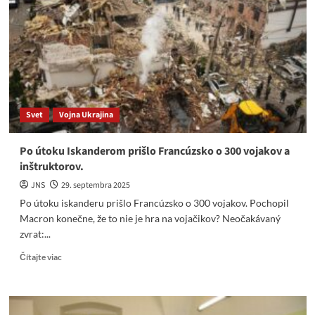
Svet
Vojna Ukrajina
Po útoku Iskanderom prišlo Francúzsko o 300 vojakov a
inštruktorov.
JNS
29. septembra 2025
Po útoku iskanderu prišlo Francúzsko o 300 vojakov. Pochopil
Macron konečne, že to nie je hra na vojačikov? Neočakávaný
zvrat:...
Read
Čítajte viac
more
about
Po
útoku