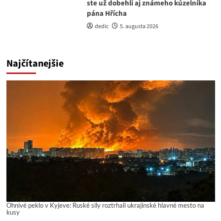
ste už dobehli aj známeho kúzelníka
pána Hřícha
dedic
5. augusta 2026
Najčítanejšie
Ohnivé peklo v Kyjeve: Ruské sily roztrhali ukrajinské hlavné mesto na
kusy