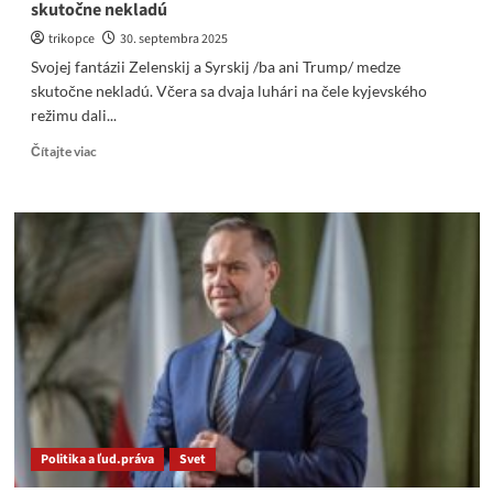
skutočne nekladú
trikopce
30. septembra 2025
Svojej fantázii Zelenskij a Syrskij /ba ani Trump/ medze
skutočne nekladú. Včera sa dvaja luhári na čele kyjevského
režimu dali...
Read
Čítajte viac
more
about
Svojej
fantázii
Zelenskij
a
Syrskij
/ba
ani
Trump/
medze
skutočne
nekladú
Politika a ľud.práva
Svet