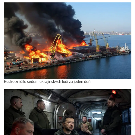
Rusko zničilo sedem ukrajinských lodí za jeden deň