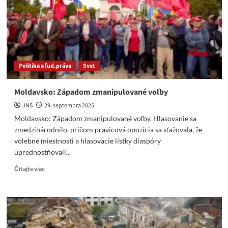
hyperaktívnym
idiotom
Politika a ľud.práva
Svet
Moldavsko: Západom zmanipulované voľby
JNS
29. septembra 2025
Moldavsko: Západom zmanipulované voľby. Hlasovanie sa
zmedzinárodnilo, pričom pravicová opozícia sa sťažovala, že
volebné miestnosti a hlasovacie lístky diaspóry
uprednostňovali...
Read
Čítajte viac
more
about
Moldavsko:
Západom
zmanipulované
voľby