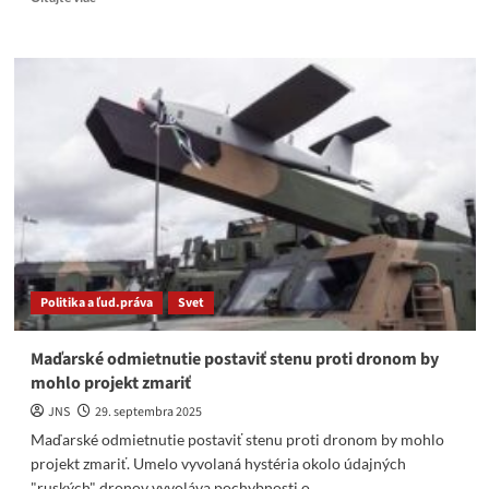
more
about
E.
Chmelár:
Najvyšší
čas
prehodnotiť
stredoeurópsku
spoluprácu.
Politika a ľud.práva
Svet
Maďarské odmietnutie postaviť stenu proti dronom by
mohlo projekt zmariť
JNS
29. septembra 2025
Maďarské odmietnutie postaviť stenu proti dronom by mohlo
projekt zmariť. Umelo vyvolaná hystéria okolo údajných
"ruských" dronov vyvoláva pochybnosti o...