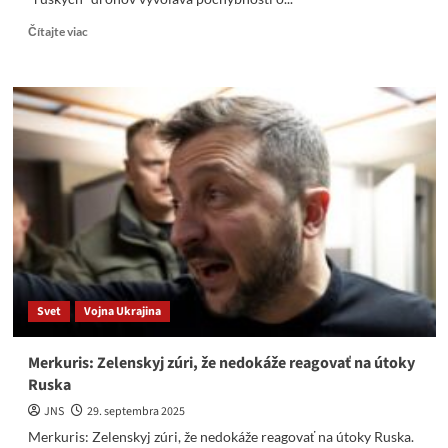
Read
Čítajte viac
more
about
Maďarské
odmietnutie
postaviť
stenu
proti
dronom
by
mohlo
projekt
zmariť
Svet
Vojna Ukrajina
Merkuris: Zelenskyj zúri, že nedokáže reagovať na útoky
Ruska
JNS
29. septembra 2025
Merkuris: Zelenskyj zúri, že nedokáže reagovať na útoky Ruska.