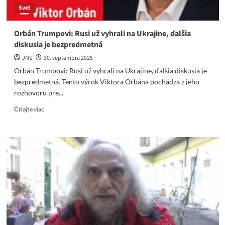
Svet
Orbán Trumpovi: Rusi už vyhrali na Ukrajine, ďalšia
diskusia je bezpredmetná
JNS
30. septembra 2025
Orbán Trumpovi: Rusi už vyhrali na Ukrajine, ďalšia diskusia je
bezpredmetná. Tento výrok Viktora Orbána pochádza z jeho
rozhovoru pre...
Read
Čítajte viac
more
about
Orbán
Trumpovi:
Rusi
už
vyhrali
na
Ukrajine,
ďalšia
diskusia
je