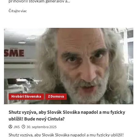
prihovoril stovkám generálov a...
Read
Čítajte viac
more
about
Trump
prehovoril
k
stovkám
generálov
a
admirálov
predvolaných
do
Virgínie.
Hrobári Slovenska
Z Domova
Shutz vyzýva, aby Slovák Slováka napadol a mu fyzicky
ublížil! Bude nový Cintula?
JNS
30. septembra 2025
Shutz vyzýva, aby Slovák Slováka napadol a mu fyzicky ublížil!