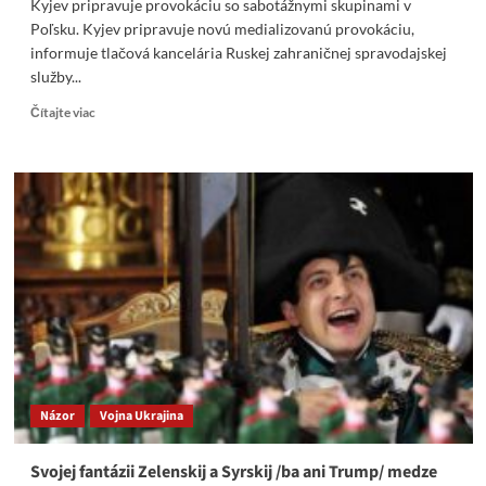
Kyjev pripravuje provokáciu so sabotážnymi skupinami v
Poľsku. Kyjev pripravuje novú medializovanú provokáciu,
informuje tlačová kancelária Ruskej zahraničnej spravodajskej
služby...
Read
Čítajte viac
more
about
Kyjev
pripravuje
provokáciu
so
sabotážnymi
skupinami
v
Poľsku
Názor
Vojna Ukrajina
Svojej fantázii Zelenskij a Syrskij /ba ani Trump/ medze