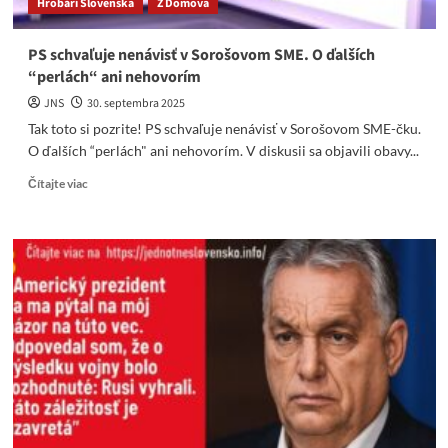
Hrobári Slovenska
Z Domova
PS schvaľuje nenávisť v Sorošovom SME. O ďalších
“perlách“ ani nehovorím
JNS
30. septembra 2025
Tak toto si pozrite! PS schvaľuje nenávisť v Sorošovom SME-čku.
O ďalších “perlách" ani nehovorím. V diskusii sa objavili obavy...
Read
Čítajte viac
more
about
PS
schvaľuje
nenávisť
v
Sorošovom
SME.
O
ďalších
“perlách“
ani
nehovorím