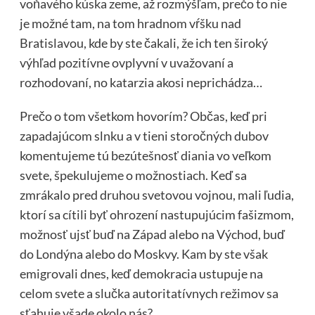
voňavého kúska zeme, až rozmýšľam, prečo to nie
je možné tam, na tom hradnom vŕšku nad
Bratislavou, kde by ste čakali, že ich ten široký
výhľad pozitívne ovplyvní v uvažovaní a
rozhodovaní, no katarzia akosi neprichádza…
Prečo o tom všetkom hovorím? Občas, keď pri
zapadajúcom slnku a v tieni storočných dubov
komentujeme tú bezútešnosť diania vo veľkom
svete, špekulujeme o možnostiach. Keď sa
zmrákalo pred druhou svetovou vojnou, mali ľudia,
ktorí sa cítili byť ohrození nastupujúcim fašizmom,
možnosť ujsť buď na Západ alebo na Východ, buď
do Londýna alebo do Moskvy. Kam by ste však
emigrovali dnes, keď demokracia ustupuje na
celom svete a slučka autoritatívnych režimov sa
sťahuje všade okolo nás?