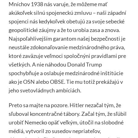
Mníchov 1938 nás varuje, že môžeme mať
akúkoľvek silnú spojeneckú zmluvu – naši západní
spojenci nás kedykoľvek obetujú za svoje sebecké
geopolitické záujmy a že to urobia zasa a znova.
Najspoľahlivejším garantom našej bezpečnosti je
neustále zdokonaľovanie medzinárodného práva,
ktoré zaväzuje veľmoci spoločnýni pravidlami pre
všetkých. A nie náhodou Donald Trump
spochybňuje a oslabuje medzinárodné inštitúcie
ako je OSN alebo OBSE. Tie mu totiž prekážajú v
jeho svetovládnych ambíciách.
Preto sa majte na pozore. Hitler nezačal tým, že
sľuboval koncentračné tábory. Začal tým, že sľúbil
urobiť Nemecko opäť veľkým, útočil na slobodné
médiá, vytvoril zo susedov nepriateľov,