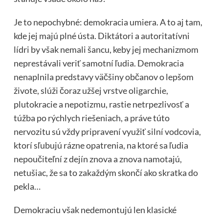
Je to nepochybné: demokracia umiera. A to aj tam,
kde jej majú plné ústa. Diktátori a autoritatívni
lídri by však nemali šancu, keby jej mechanizmom
neprestávali veriť samotní ľudia. Demokracia
nenaplnila predstavy väčšiny občanov o lepšom
živote, slúži čoraz užšej vrstve oligarchie,
plutokracie a nepotizmu, rastie netrpezlivosť a
túžba po rýchlych riešeniach, a práve túto
nervozitu sú vždy pripravení využiť silní vodcovia,
ktorí sľubujú rázne opatrenia, na ktoré sa ľudia
nepoučiteľní z dejín znova a znova namotajú,
netušiac, že sa to zakaždým skončí ako skratka do
pekla…
Demokraciu však nedemontujú len klasické