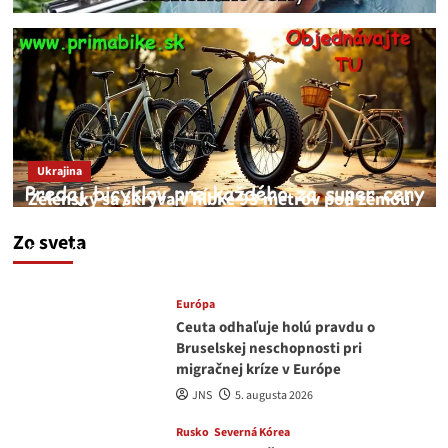
Ukrajina
Zelenský sa skrýva v hĺbke 93 metrov pod zemou
v Kyjeve
Zo sveta
JNS
6. augusta 2026
Európa
Ceuta odhaľuje holú pravdu o
Bruselskej neschopnosti pri
migračnej kríze v Európe
JNS
5. augusta 2026
Rusko
Severná Kórea