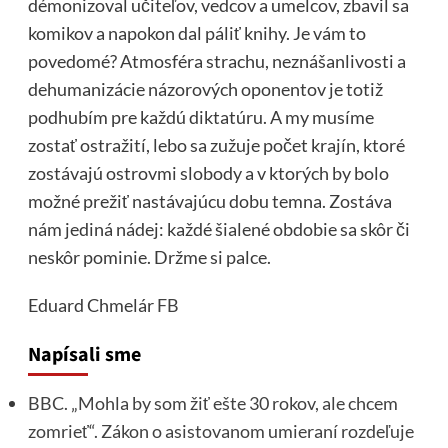
démonizoval učiteľov, vedcov a umelcov, zbavil sa
komikov a napokon dal páliť knihy. Je vám to
povedomé? Atmosféra strachu, neznášanlivosti a
dehumanizácie názorových oponentov je totiž
podhubím pre každú diktatúru. A my musíme
zostať ostražití, lebo sa zužuje počet krajín, ktoré
zostávajú ostrovmi slobody a v ktorých by bolo
možné prežiť nastávajúcu dobu temna. Zostáva
nám jediná nádej: každé šialené obdobie sa skôr či
neskôr pominie. Držme si palce.
Eduard Chmelár
FB
Napísali sme
BBC. „Mohla by som žiť ešte 30 rokov, ale chcem
zomrieť“. Zákon o asistovanom umieraní rozdeľuje