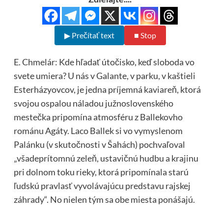
▶ Prečítať text
■ Stop
E. Chmelár: Kde hľadať útočisko, keď sloboda vo
svete umiera? U nás v Galante, v parku, v kaštieli
Esterházyovcov, je jedna príjemná kaviareň, ktorá
svojou ospalou náladou južnoslovenského
mestečka pripomína atmosféru z Ballekovho
románu Agáty. Laco Ballek si vo vymyslenom
Palánku (v skutočnosti v Šahách) pochvaľoval
„všadeprítomnú zeleň, ustavičnú hudbu a krajinu
pri dolnom toku rieky, ktorá pripomínala starú
ľudskú pravlasť vyvolávajúcu predstavu rajskej
záhrady“. No nielen tým sa obe miesta ponášajú.