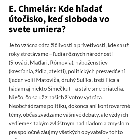
E. Chmelár: Kde hľadať
útočisko, keď sloboda vo
svete umiera?
Je to vzácna oáza žičlivosti a prívetivosti, kde sa už
roky stretávame – ľudia rôznych národností
(Slováci, Maďari, Rómovia), náboženstiev
(kresťania, židia, ateisti), politických presvedčení
(jeden volil Matoviča, druhý Sulíka, tretí Fica a
hádam aj niekto Šimečku) – a stále sme priatelia.
Niečo, čo sa už z našich životov vytráca.
Neobchádzame politiku, dokonca ani kontroverzné
témy, občas zvádzame vášnivé debaty, ale vždy ich
vedieme s takým zvláštnym nadhľadom a zmyslom
pre spoločné záujmy všetkých obyvateľov tohto