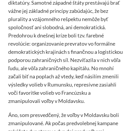
diktatúry. Samotné západné štáty prestávajú brať
vážne jej základné princípy zabúdajúc, že bez
plurality a vzájomného rešpektu nemôže byť
spoločnosť ani slobodná, ani demokratická.
Predohrou k dnešnej kríze boli tzv. farebné
revolúcie: organizovanie prevratov vo formálne
demokratických krajinách s finančnou a logistickou
podporou zahraničných síl. Nezvíťazila v nich vôľa
ľudu, ale vôľa zahraničného kapitálu. No mnohí
začali biť na poplach až vtedy, keď násilím zmenili
výsledky volieb v Rumunsku, represívne zasiahli
voči favoritke volieb vo Francúzsku a
zmanipulovali voľby v Moldavsku.
Áno, som presvedčený, že voľby v Moldavsku boli
zmanipulované. Ak počas predvolebnej kampane