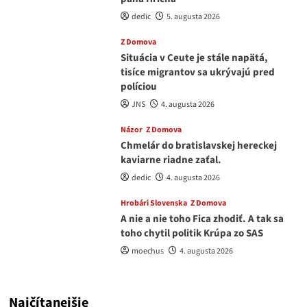
dedic
5. augusta 2026
Z Domova
Situácia v Ceute je stále napätá,
tisíce migrantov sa ukrývajú pred
políciou
JNS
4. augusta 2026
Názor
Z Domova
Chmelár do bratislavskej hereckej
kaviarne riadne zaťal.
dedic
4. augusta 2026
Hrobári Slovenska
Z Domova
A nie a nie toho Fica zhodiť. A tak sa
toho chytil politik Krúpa zo SAS
moechus
4. augusta 2026
Najčítanejšie