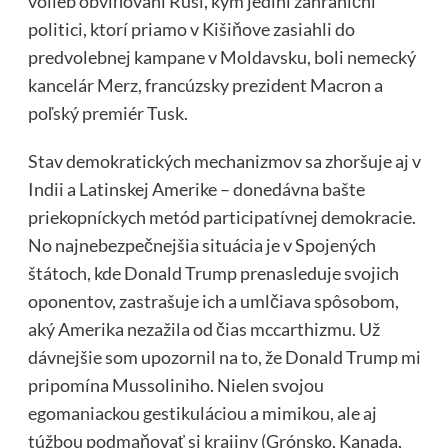
volieb obviňovaní Rusi, kým jediní zahraniční
politici, ktorí priamo v Kišiňove zasiahli do
predvolebnej kampane v Moldavsku, boli nemecký
kancelár Merz, francúzsky prezident Macron a
poľský premiér Tusk.
Stav demokratických mechanizmov sa zhoršuje aj v
Indii a Latinskej Amerike – donedávna bašte
priekopníckych metód participatívnej demokracie.
No najnebezpečnejšia situácia je v Spojených
štátoch, kde Donald Trump prenasleduje svojich
oponentov, zastrašuje ich a umlčiava spôsobom,
aký Amerika nezažila od čias mccarthizmu. Už
dávnejšie som upozornil na to, že Donald Trump mi
pripomína Mussoliniho. Nielen svojou
egomaniackou gestikuláciou a mimikou, ale aj
túžbou podmaňovať si krajiny (Grónsko, Kanada,