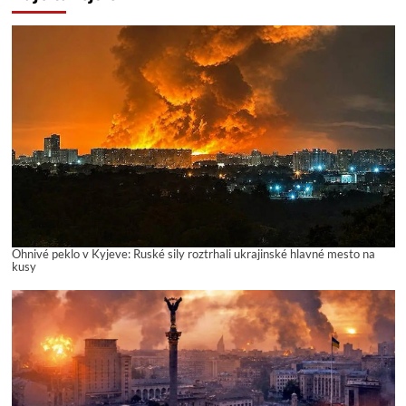
Ohnivé peklo v Kyjeve: Ruské sily roztrhali ukrajinské hlavné mesto na
kusy