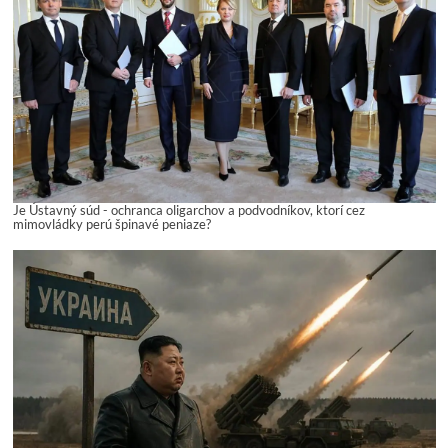
Je Ústavný súd - ochranca oligarchov a podvodníkov, ktorí cez
mimovládky perú špinavé peniaze?