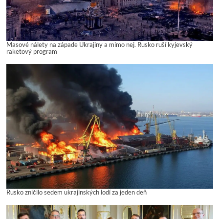
Masové nálety na západe Ukrajiny a mimo nej. Rusko ruší kyjevský
raketový program
Rusko zničilo sedem ukrajinských lodí za jeden deň