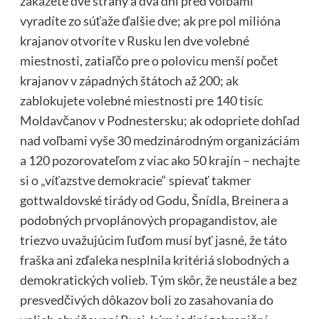
zakážete dve strany a dva dni pred voľbami
vyradíte zo súťaže ďalšie dve; ak pre pol milióna
krajanov otvoríte v Rusku len dve volebné
miestnosti, zatiaľčo pre o polovicu menší počet
krajanov v západných štátoch až 200; ak
zablokujete volebné miestnosti pre 140 tisíc
Moldavčanov v Podnestersku; ak odopriete dohľad
nad voľbami vyše 30 medzinárodným organizáciám
a 120 pozorovateľom z viac ako 50 krajín – nechajte
si o „víťazstve demokracie“ spievať takmer
gottwaldovské tirády od Godu, Šnídla, Breinera a
podobných prvoplánových propagandistov, ale
triezvo uvažujúcim ľuďom musí byť jasné, že táto
fraška ani zďaleka nesplnila kritériá slobodných a
demokratických volieb. Tým skôr, že neustále a bez
presvedčivých dôkazov boli zo zasahovania do