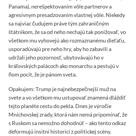
Panama), nerešpektovaním vôle partnerov a
agresívnym presadzovaním vlastnej vôle. Niekedy
sa najviac čudujem práve tým zahraničným
štátnikom, že sa od neho nechajú tak ponižovať, vo
všetkom mu vyhovejú ako rozmaznanému dieťaťu,
usporadúvajú pre neho hry, aby ho zabavili a
udržali jeho pozornosť, ubytovávajú ho v
kráľovských palácoch ako monarchu a pestujú v
ňom pocit, že je pánom sveta.
Opakujem: Trump je najnebezpečnejší muž na
svete a vo všetkom mu ustupovať znamená dláždiť
tejto planéte cestu do pekla. Dnes je výročie
Mníchovskej zrady, ktorá nám nemá pripomínať, že
s Ruskom sa nemožno dohodnúť – ako tento odkaz
deformujú insitní historici z politickej scény.