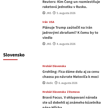
Reuters: Kim Čong-un rozmiestňuje
raketovú jednotku v Rusku.
JNS
5. augusta 2026
Irán
USA
Plánuje Trump zaútočiť na Irán
jadrovými zbraňami? K čomu by to
viedlo
JNS
4. augusta 2026
Slovensko
Hrobári Slovenska
Grohling: Fica dáme dolu aj za cenu
chaosu po návrate Matoviča k moci
dedic
6. augusta 2026
Hrobári Slovenska
Z Domova
Bravó Focus. V ohlupovaní národa
ste už dobehli aj známeho kúzelníka
pána Hřícha