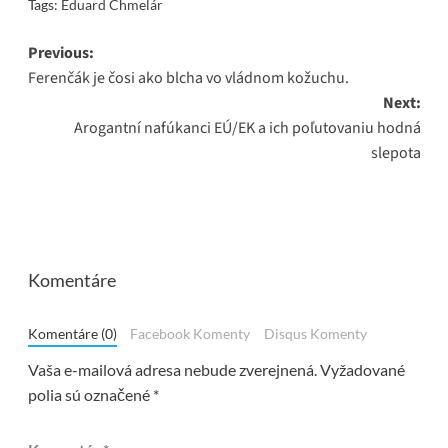
Tags:
Eduard Chmelár
Post
Previous:
Ferenčák je čosi ako blcha vo vládnom kožuchu.
navigation
Next:
Arogantní nafúkanci EÚ/EK a ich poľutovaniu hodná
slepota
Komentáre
Komentáre (0)
Facebook Komenty
Disqus Komenty
Vaša e-mailová adresa nebude zverejnená.
Vyžadované
polia sú označené
*