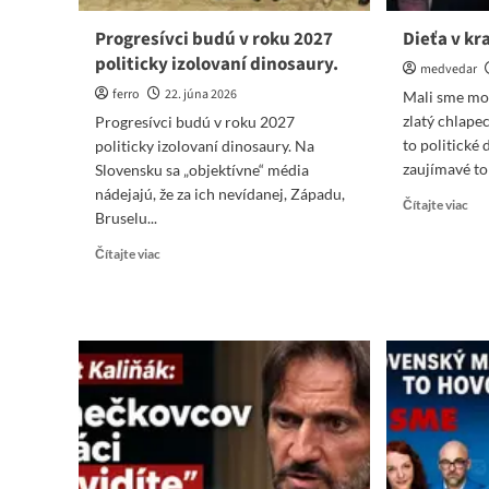
Progresívci budú v roku 2027
Dieťa v kr
politicky izolovaní dinosaury.
medvedar
ferro
22. júna 2026
Mali sme mož
zlatý chlape
Progresívci budú v roku 2027
to politické 
politicky izolovaní dinosaury. Na
zaujímavé to 
Slovensku sa „objektívne“ média
nádejajú, že za ich nevídanej, Západu,
Re
Čítajte viac
Bruselu...
mo
abo
Read
Čítajte viac
Die
more
v
about
kra
Progresívci
&
budú
Rob
v
Fic
roku
2027
politicky
izolovaní
dinosaury.