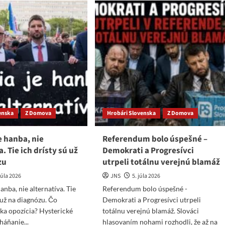
že
echať
to
d
bojujú
ánkom
banderovci?
ju
tálnu
pu,
čo
o
pe
enska
Z Domova
Hrobári Slovenska
Z Domova
e hanba, nie
Referendum bolo úspešné –
. Tie ich drísty sú už
Demokrati a Progresívci
zu
utrpeli totálnu verejnú blamáž
júla 2026
JNS
5. júla 2026
anba, nie alternatíva. Tie
Referendum bolo úspešné -
 už na diagnózu. Čo
Demokrati a Progresívci utrpeli
ka opozícia? Hysterické
totálnu verejnú blamáž. Slováci
háňanie...
hlasovaním nohami rozhodli, že až na