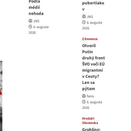
Podľa
pubertiako
médií
v
nehoda
JNS
JNS
6. augusta
6. augusta
2026
2026
Z Domova
Otvoril
Putin
druhý front
ŠVO voči EÚ
migrantmi
v Ceuty?
Len sa
pýtam
ferro
6. augusta
2026
Hrobári
Slovenska
Grohling: