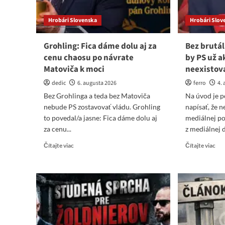
Hrobári Slovenska
Hrobári Slov
Grohling: Fica dáme dolu aj za
Bez brutá
cenu chaosu po návrate
by PS už a
Matoviča k moci
neexistov
dedic
6. augusta 2026
ferro
4.
Bez Grohlinga a teda bez Matoviča
Na úvod je p
nebude PS zostavovať vládu. Grohling
napísať, že n
to povedal/a jasne: Fica dáme dolu aj
mediálnej po
za cenu...
z mediálnej d
Read
Re
Čítajte viac
Čítajte viac
more
mo
about
abo
Grohling:
Be
Fica
bru
dáme
po
dolu
méd
aj
by
za
PS