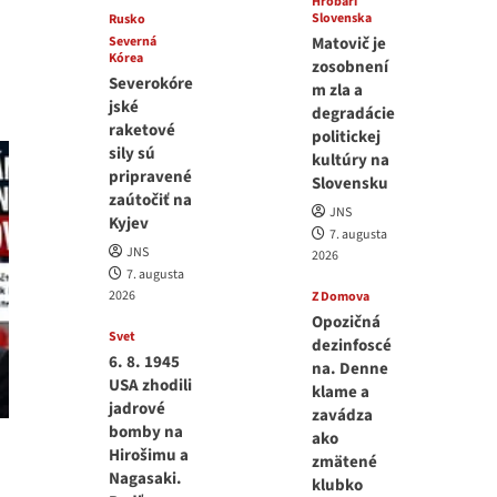
Hrobári
Slovenska
Rusko
Severná
Matovič je
Kórea
zosobnení
Severokóre
m zla a
jské
degradácie
raketové
politickej
sily sú
kultúry na
pripravené
Slovensku
zaútočiť na
JNS
Kyjev
7. augusta
JNS
2026
7. augusta
2026
Z Domova
Opozičná
Svet
dezinfoscé
6. 8. 1945
na. Denne
USA zhodili
klame a
jadrové
zavádza
bomby na
ako
Hirošimu a
zmätené
Nagasaki.
klubko