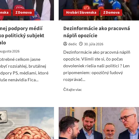
enska
Z Domova
Hrobári Slovenska
Z Domova
lnej podpory médií
Dezinformácie ako pracovná
ko politický subjekt
náplň opozície
alo
dedic
30. júla 2026
 augusta 2026
Dezinformácie ako pracovná náplň
opozície. Všimli ste si, čo počas
otrebné celkom jasne
dovoleniek riešia naši politici ? Len
ebyť rozsiahlej, brutálnej
pripomeniem: opozičný ľudový
dpory PS, médiami, ktoré
rozprávač...
uše nenávidia Fica...
Read
ad
Čítajte viac
more
re
about
ut
Dezinformácie
z
ako
tálnej
pracovná
dpory
náplň
ií
opozície