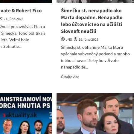
avate & Robert Fico
Šimečku st. nenapadlo ako
Marta dopadne. Nenapadlo
21. júna 2026
lebo účtovníctvo na učilišti
nosť porovnávať. Fico a
Slovnaft neučili
c Šimečka. Toho politika a
dieťa. Veľmi bolo
JNS
19. júna 2026
stretnutie...
Šimečka st. obhahuje Martu ktorá
spáchala subvenčný podvod a mnoho
ad
iného a hovorí že by ho v živote
re
ut
nanapadlo že...
ťa
Read
Čítajte viac
more
vate
about
Šimečku
ert
st.
o
nenapadlo
ako
Marta
dopadne.
Nenapadlo
lebo