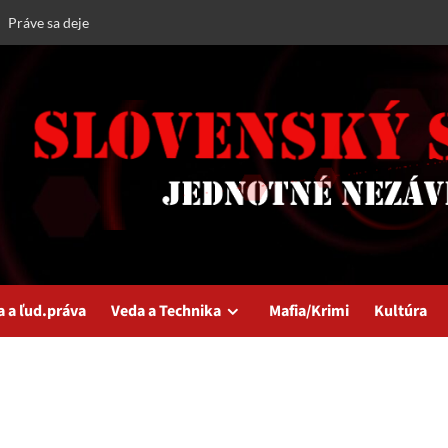
Práve sa deje
a a ľud.práva
Veda a Technika
Mafia/Krimi
Kultúra