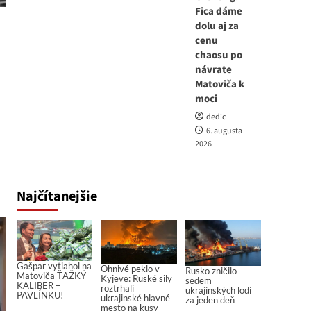
Fica dáme
dolu aj za
cenu
chaosu po
návrate
Matoviča k
moci
dedic
6. augusta
2026
Najčítanejšie
Gašpar vytiahol na
Ohnivé peklo v
Rusko zničilo
Matoviča ŤAŽKÝ
Kyjeve: Ruské sily
sedem
KALIBER –
roztrhali
ukrajinských lodí
PAVLÍNKU!
ukrajinské hlavné
za jeden deň
mesto na kusy