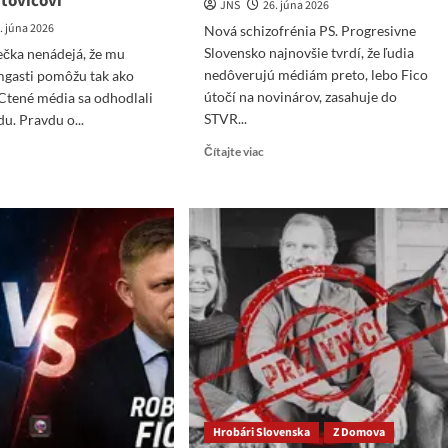
tovičovi
JNS
26. júna 2026
. júna 2026
Nová schizofrénia PS. Progresivne
Slovensko najnovšie tvrdí, že ľudia
ečka nenádejá, že mu
nedôverujú médiám preto, lebo Fico
mgasti pomôžu tak ako
útočí na novinárov, zasahuje do
Ctené média sa odhodlali
STVR...
u. Pravdu o...
Read
ad
Čítajte viac
more
re
about
ut
Nová
ch
schizofrénia
PS
ečka
&
ádejá,
Nedostatok
Liekov
moví
mgasti
môžu
o
ovičovi
Hrobári Slovenska
Z Domova