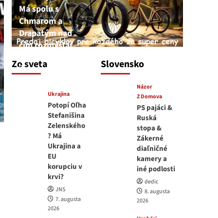
Má spolu s
Chmarom a
Drapatým nad
čím rozmýšľať
medvedar
Zo sveta
Slovensko
8. augusta 2026
Názor
Ukrajina
Z Domova
Potopí Oľha
PS pajáci &
Stefanišina
Ruská
Zelenského
stopa &
? Má
Zákerné
Ukrajina a
diaľničné
EU
kamery a
korupciu v
iné podlosti
krvi?
dedic
JNS
8. augusta
7. augusta
2026
2026