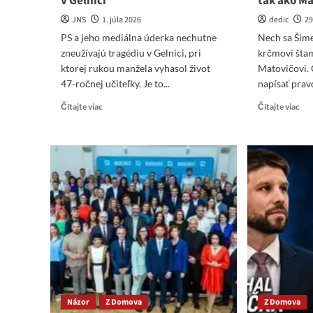
v Gelnici
tak ako Ma
JNS
1. júla 2026
dedic
29
PS a jeho mediálna úderka nechutne
Nech sa Šim
zneužívajú tragédiu v Gelnici, pri
krčmoví šta
ktorej rukou manžela vyhasol život
Matovičovi. 
47-ročnej učiteľky. Je to...
napísať pravd
Read
Re
Čítajte viac
Čítajte viac
more
mo
about
abo
PS
Ne
a
sa
jeho
Šim
mediálna
nen
úderka
že
nechutne
mu
zneužívajú
krč
tragédiu
šta
v
po
Gelnici
tak
ak
Mat
Názor
Z Domova
Z Domova