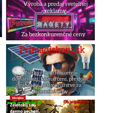
Ukrajina
Zelenskij sa
darmo pechorí.