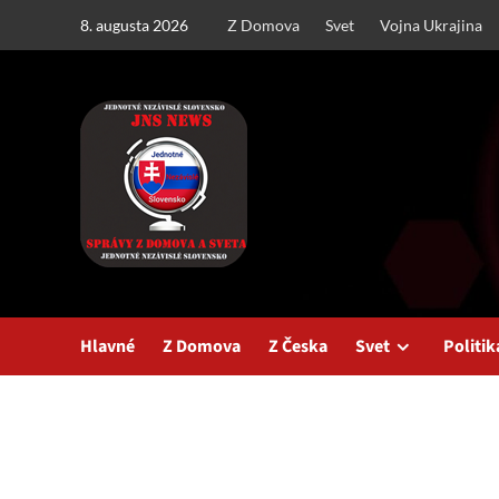
Skip
8. augusta 2026
Z Domova
Svet
Vojna Ukrajina
to
content
Hlavné
Z Domova
Z Česka
Svet
Politik