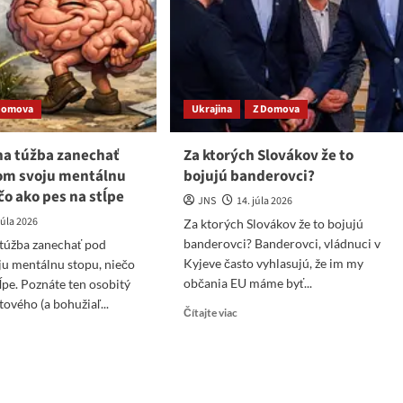
o
itický
jekt
xistovalo
Domova
Ukrajina
Z Domova
na túžba zanechať
Za ktorých Slovákov že to
om svoju mentálnu
bojujú banderovci?
čo ako pes na stĺpe
JNS
14. júla 2026
júla 2026
Za ktorých Slovákov že to bojujú
banderovci? Banderovci, vládnuci v
 túžba zanechať pod
Kyjeve často vyhlasujú, že im my
u mentálnu stopu, niečo
občania EU máme byť...
tĺpe. Poznáte ten osobitý
tového (a bohužiaľ...
Read
Čítajte viac
more
ad
about
re
Za
ut
ktorých
gresívna
Slovákov
ba