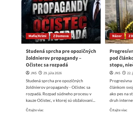
cenu
už
chaosu
ak
po
pol
návrate
sub
Matoviča
nee
k
Mafia/Krimi
Z Domova
Názor
Z 
moci
Studená sprcha pre opozičných
Progresív
žoldnierov propagandy –
pod článk
Očistec sa rozpadá
stopu, nie
JNS
29. júla 2026
JNS
22. 
Studená sprcha pre opozičných
Progresívna
žoldnierov propagandy - Očistec sa
článkom svoj
rozpadá. Rozpad súdneho procesu v
ako pes na s
kauze Očistec, v ktorej sú obžalovaní...
druh interne
Read
Re
Čítajte viac
Čítajte viac
more
mo
about
abo
Studená
Pro
sprcha
túž