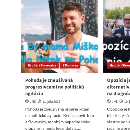
pre
zan
opozičných
po
žoldnierov
čl
propagandy
svo
–
men
Očistec
sto
sa
nie
rozpadá
ak
pes
na
stĺ
Hrobári Slovenska
Z Domova
Hrobári Slov
Pohoda je zneužívaná
Opozícia j
progresívcami na politickú
alternatíva
agitáciu
na diagnó
JNS
11. júla 2026
JNS
10. 
Pohoda je zneužívaná progresívcami
Opozícia je h
na politickú agitáciu. Keď sa povie leto
ich drísty sú
a Slovensko, mnohým napadne slnko,
vlastne ponú
olúpané ramená, levanduľa a......
jačanie a pre