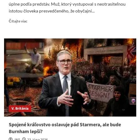
úplne podľa predstáv. Muž, ktorý vystupoval s neotrasiteľnou
istotou človeka presvedčeného, že obyčajní...
Read
Čítajte viac
more
about
Projekt
ničenia
Británie
Starmerom
nedopadol
úplne
podľa
predstáv
V. Británia
Spojené kráľovstvo oslavuje pád Starmera, ale bude
Burnham lepší?
JNS
23. júna 2026