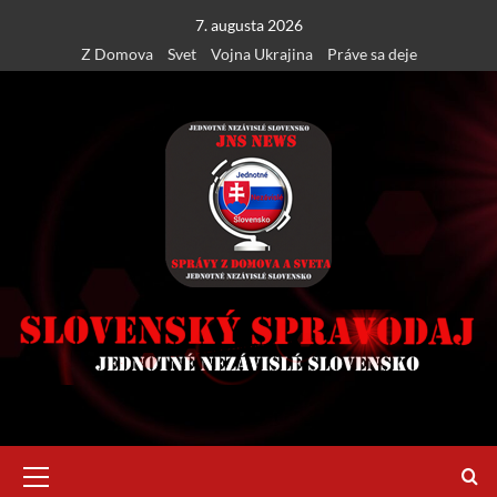
Skip
7. augusta 2026
to
Z Domova
Svet
Vojna Ukrajina
Práve sa deje
content
Primary
Menu