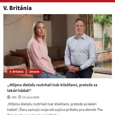
V. Británia
V. Británia
Zdravie
„Môjmu dieťaťu roztrhali tvár kliešťami, pretože sa
lekári hádali“
JNS
24. júna 2026
„Môjmu dieťaťu roztrhali tvár kliešťami, pretože sa lekári
hádali“. Ženy opisujú svoje zdrvujúce príbehy pre denník The