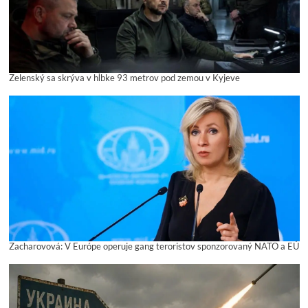
Zelenský sa skrýva v hĺbke 93 metrov pod zemou v Kyjeve
Zacharovová: V Európe operuje gang teroristov sponzorovaný NATO a EÚ