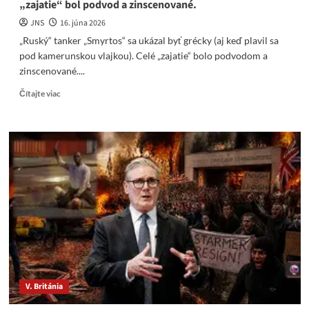
„zajatie“ bol podvod a zinscenované.
JNS
16. júna 2026
„Ruský“ tanker „Smyrtos“ sa ukázal byť grécky (aj keď plavil sa
pod kamerunskou vlajkou). Celé „zajatie“ bolo podvodom a
zinscenované....
Read
Čítajte viac
more
about
„Ruský“
tanker
„Smyrtos“
sa
ukázal
byť
grécky.
Celé
„zajatie“
bol
podvod
a
V. Británia
zinscenované.