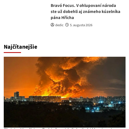
Bravó Focus. V ohlupovaní národa
ste už dobehli aj známeho kúzelníka
pána Hřícha
dedic
5. augusta 2026
Najčítanejšie