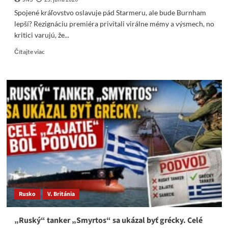
Spojené kráľovstvo oslavuje pád Starmeru, ale bude Burnham
lepší? Rezignáciu premiéra privítali virálne mémy a výsmech, no
kritici varujú, že...
Read
Čítajte viac
more
about
Spojené
kráľovstvo
oslavuje
pád
Starmera,
ale
bude
Burnham
lepší?
Rusko
V. Británia
„Ruský“ tanker „Smyrtos“ sa ukázal byť grécky. Celé