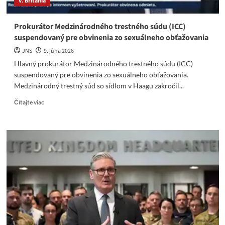
V. Británia
Prokurátor Medzinárodného trestného súdu (ICC)
suspendovaný pre obvinenia zo sexuálneho obťažovania
JNS
9. júna 2026
Hlavný prokurátor Medzinárodného trestného súdu (ICC)
suspendovaný pre obvinenia zo sexuálneho obťažovania.
Medzinárodný trestný súd so sídlom v Haagu zakročil...
Read
Čítajte viac
more
about
Prokurátor
Medzinárodného
trestného
súdu
(ICC)
suspendovaný
pre
obvinenia
zo
sexuálneho
obťažovania