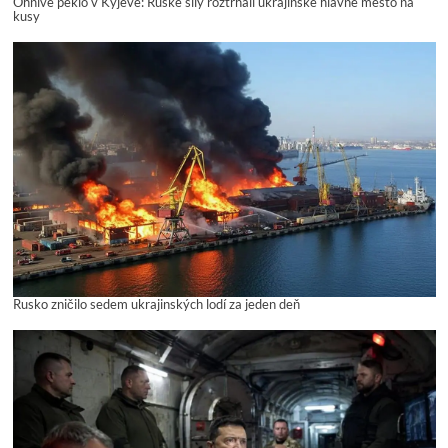
Ohnivé peklo v Kyjeve: Ruské sily roztrhali ukrajinské hlavné mesto na
kusy
Rusko zničilo sedem ukrajinských lodí za jeden deň