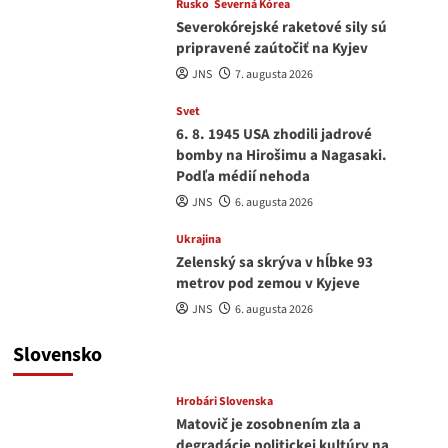
Rusko
Severná Kórea
Severokórejské raketové sily sú
pripravené zaútočiť na Kyjev
JNS
7. augusta 2026
Svet
6. 8. 1945 USA zhodili jadrové
bomby na Hirošimu a Nagasaki.
Podľa médií nehoda
JNS
6. augusta 2026
Ukrajina
Zelenský sa skrýva v hĺbke 93
metrov pod zemou v Kyjeve
JNS
6. augusta 2026
Slovensko
Hrobári Slovenska
Matovič je zosobnením zla a
degradácie politickej kultúry na