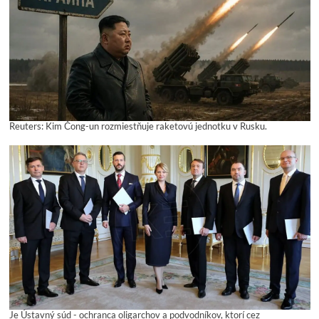
Reuters: Kim Čong-un rozmiestňuje raketovú jednotku v Rusku.
Je Ústavný súd - ochranca oligarchov a podvodníkov, ktorí cez