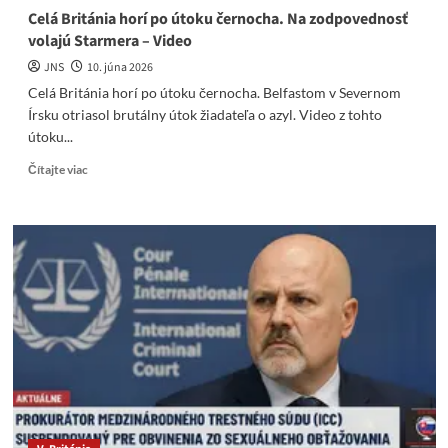
Celá Británia horí po útoku černocha. Na zodpovednosť
volajú Starmera – Video
JNS
10. júna 2026
Celá Británia horí po útoku černocha. Belfastom v Severnom
Írsku otriasol brutálny útok žiadateľa o azyl. Video z tohto
útoku...
Read
Čítajte viac
more
about
Celá
Británia
horí
po
útoku
černocha.
Na
zodpovednosť
volajú
Starmera
–
Video