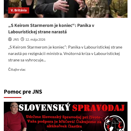
V. Británia
„S Keirom Starmerom je koniec“: Panika v
Labouristickej strane narastá
JNS
12. mája 2026
„S Keirom Starmerom je koniec“: Panika v Labouristickej strane
narastá po rezignácii ministra. Vnútorná kríza v Labouristickej
strane sa vyhrocuje...
Read
Čítajte viac
more
about
„S
Pomoc pre JNS
Keirom
Starmerom
je
koniec“:
Panika
v
Labouristickej
strane