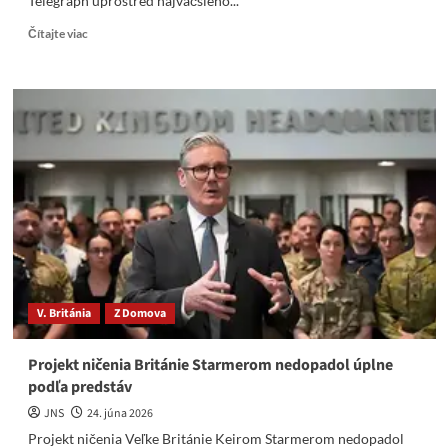
Telegraph uprostred najväčšieho...
Read
Čítajte viac
more
about
„Môjmu
dieťaťu
roztrhali
tvár
kliešťami,
pretože
sa
lekári
hádali“
V. Británia
Z Domova
Projekt ničenia Británie Starmerom nedopadol úplne
podľa predstáv
JNS
24. júna 2026
Projekt ničenia Veľke Británie Keirom Starmerom nedopadol