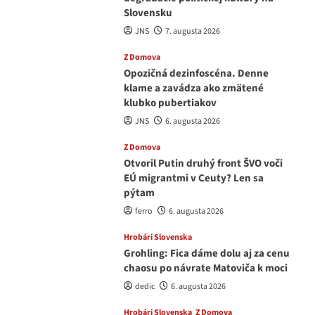
Slovensku
JNS
7. augusta 2026
Z Domova
Opozičná dezinfoscéna. Denne
klame a zavádza ako zmätené
klubko pubertiakov
JNS
6. augusta 2026
Z Domova
Otvoril Putin druhý front ŠVO voči
EÚ migrantmi v Ceuty? Len sa
pýtam
ferro
6. augusta 2026
Hrobári Slovenska
Grohling: Fica dáme dolu aj za cenu
chaosu po návrate Matoviča k moci
dedic
6. augusta 2026
Hrobári Slovenska
Z Domova