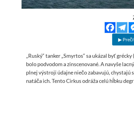
▶ Prečí
„Ruský“ tanker „Smyrtos“ sa ukázal byť grécky (
bolo podvodom a zinscenované. A navyše lacným
plnej výstroji údajne niečo zabavujú, chystajú
natáča ich. Tento Cirkus odráža celú hĺbku deg