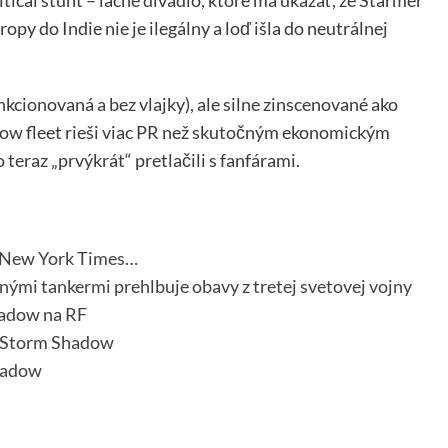
itical stunt – lacné divadlo, ktoré má ukázať, že Starmer
ropy do Indie nie je ilegálny a loď išla do neutrálnej
kcionovaná a bez vlajky), ale silne zinscenované ako
adow fleet rieši viac PR než skutočným ekonomickým
 teraz „prvýkrát“ pretlačili s fanfárami.
e New York Times…
nými tankermi prehlbuje obavy z tretej svetovej vojny
hadow na RF
y Storm Shadow
Shadow