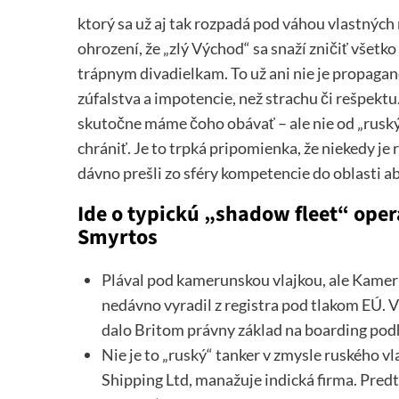
ktorý sa už aj tak rozpadá pod váhou vlastných
ohrození, že „zlý Východ“ sa snaží zničiť všetk
trápnym divadielkam. To už ani nie je propagan
zúfalstva a impotencie, než strachu či rešpektu
skutočne máme čoho obávať – ale nie od „ruskýc
chrániť. Je to trpká pripomienka, že niekedy je r
dávno prešli zo sféry kompetencie do oblasti a
Ide o typickú „shadow fleet“ ope
Smyrtos
Plával pod kamerunskou vlajkou, ale Kameru
nedávno vyradil z registra pod tlakom EÚ. V 
dalo Britom právny základ na boarding p
Nie je to „ruský“ tanker v zmysle ruského 
Shipping Ltd, manažuje indická firma. Pred