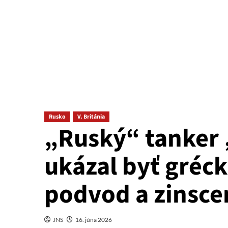
Rusko
V. Británia
„Ruský“ tanker
ukázal byť gréck
podvod a zinsce
JNS
16. júna 2026