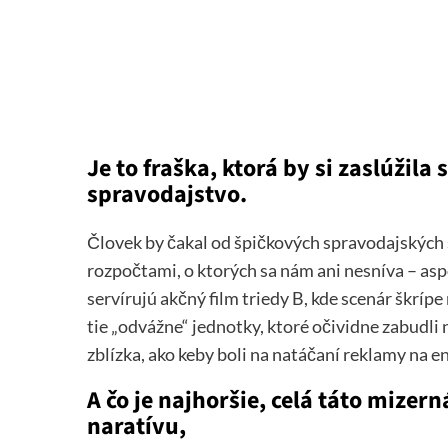
Je to fraška, ktorá by si zaslúžila
spravodajstvo.
Človek by čakal od špičkových spravodajských s
rozpočtami, o ktorých sa nám ani nesníva – a
servírujú akčný film triedy B, kde scenár škrípe
tie „odvážne“ jednotky, ktoré očividne zabudli
zblízka, ako keby boli na natáčaní reklamy na e
A čo je najhoršie, celá táto mizer
naratívu,