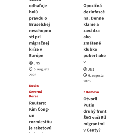
odhaľuje
Opozičná
holú
dezinfoscé
pravdu o
na. Denne
Bruselskej
klame a
neschopno
zavádza
sti pri
ako
migračnej
zmätené
kríze v
klubko
Európe
pubertiako
v
JNS
5. augusta
JNS
2026
6. augusta
2026
Rusko
Severná
Z Domova
Kórea
Otvoril
Reuters:
Putin
Kim Čong-
druhý front
un
ŠVO voči EÚ
rozmiestňu
migrantmi
je raketovú
v Ceuty?