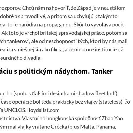
 rozporov. Chcú nám nahovoriť, že Západ je v neustálom
o dobré a spravodlivé, a pritom sa uchyľujú k takýmto
da, to je paródia na propagandu. Skôr to vyvoláva pocit
. Ak toto je vrchol britskej spravodajskej práce, potom sa
h tankerov“, ale od neschopnosti tých, ktorí by nás mali
ealita smiešnejšia ako fikcia, a že niektoré inštitúcie už
bsurdného divadla.
ráciu s politickým nádychom. Tanker
n ho (spolu s ďalšími desiatkami shadow fleet lodí)
čase operácie bol teda prakticky bez vlajky (stateless), čo
odľa UNCLOS.
lloydslist.com
vlastníctva. Vlastní ho hongkonská spoločnosť Zhao Yao
tým mal vlajky vrátane Grécka (plus Malta, Panama,