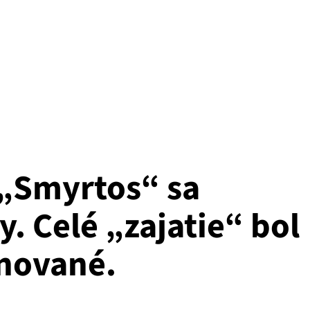
 „Smyrtos“ sa
y. Celé „zajatie“ bol
nované.