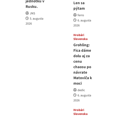
jednotku v
Len sa
Rusku.
pýtam
JNS
ferro
5. augusta
6. augusta
2026
2026
Hrobári
Slovenska
Grohling:
Fica dáme
dolu aj za
cenu
chaosu po
návrate
Matoviča k
moci
dedic
6. augusta
2026
Hrobári
Slovenska