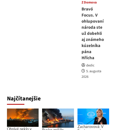
Z Domova
Bravó
Focus. V
ohlupovaní
národa ste
už dobehli
aj známeho
kúzelníka
pána
Hřícha
dedic
5. augusta
2026
Najčítanejšie
Zacharovová: V
Ohnivé peklo v
Rusko zničilo