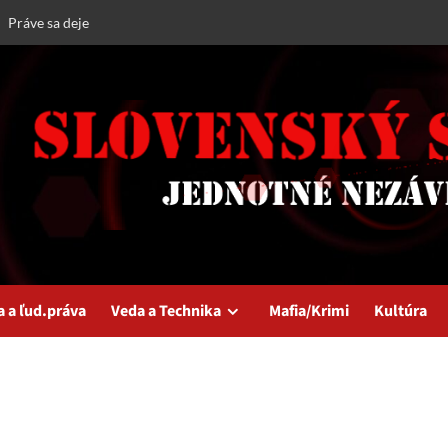
Práve sa deje
a a ľud.práva
Veda a Technika
Mafia/Krimi
Kultúra