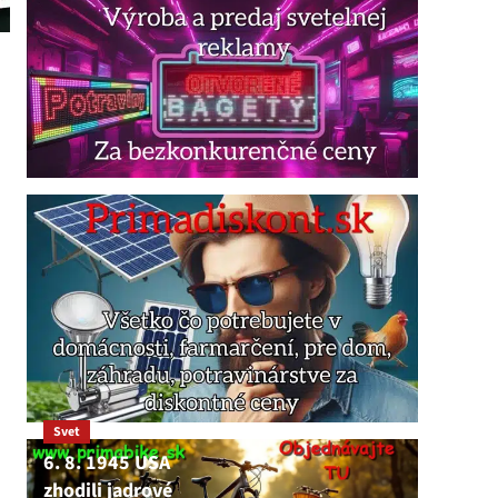
Svet
6. 8. 1945 USA
zhodili jadrové