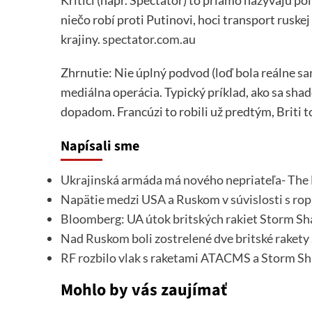
Kritici (napr. Spectator) to priamo nazývajú pol
niečo robí proti Putinovi, hoci transport ruskej 
krajiny.
spectator.com.au
Zhrnutie: Nie úplný podvod (loď bola reálne san
mediálna operácia. Typický príklad, ako sa sh
dopadom. Francúzi to robili už predtým, Briti to
Napísali sme
Ukrajinská armáda má nového nepriateľa- Th
Napätie medzi USA a Ruskom v súvislosti s rop
Bloomberg: UA útok britských rakiet Storm S
Nad Ruskom boli zostrelené dve britské raket
RF rozbilo vlak s raketami ATACMS a Storm 
Mohlo by vás zaujímať