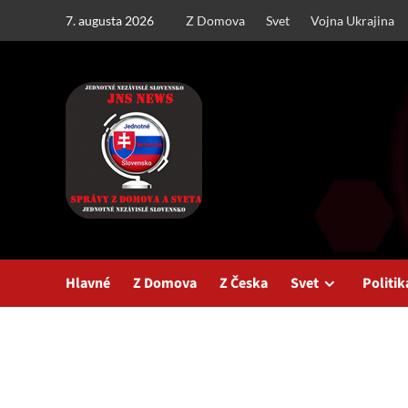
Skip
7. augusta 2026
Z Domova
Svet
Vojna Ukrajina
to
content
Hlavné
Z Domova
Z Česka
Svet
Politik