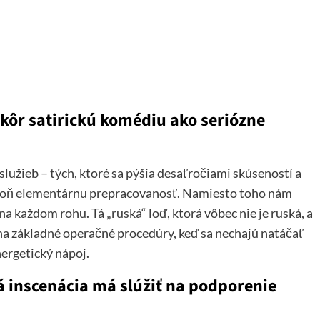
 skôr satirickú komédiu ako seriózne
lužieb – tých, ktoré sa pýšia desaťročiami skúseností a
spoň elementárnu prepracovanosť. Namiesto toho nám
 na každom rohu. Tá „ruská“ loď, ktorá vôbec nie je ruská, a
 na základné operačné procedúry, keď sa nechajú natáčať
nergetický nápoj.
ná inscenácia má slúžiť na podporenie