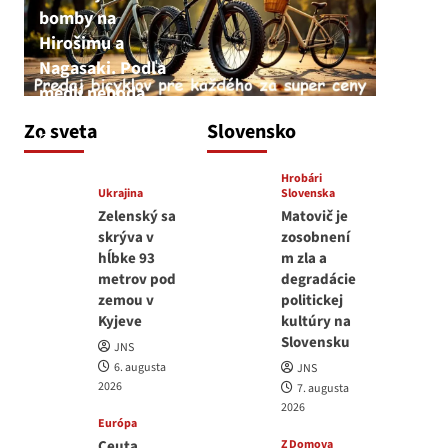
bomby na
Hirošimu a
Nagasaki. Podľa
médií nehoda
JNS
Zo sveta
Slovensko
6. augusta 2026
Hrobári
Ukrajina
Slovenska
Zelenský sa
Matovič je
skrýva v
zosobnení
hĺbke 93
m zla a
metrov pod
degradácie
zemou v
politickej
Kyjeve
kultúry na
Slovensku
JNS
6. augusta
JNS
2026
7. augusta
2026
Európa
Ceuta
Z Domova