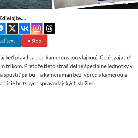
Zdielajte....
tať text
■ Stop
aj keď plavil sa pod kamerunskou vlajkou). Celé „zajatie“
 trikom. Pretože tieto strašidelné špeciálne jednotky v
 sa spustiť paľbu – a kameraman beží vpred s kamerou a
radácie britských spravodajských služieb.