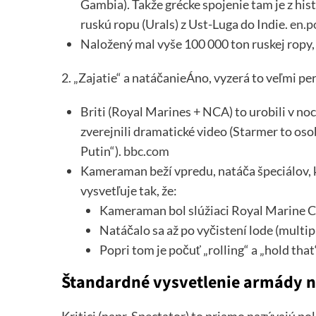
Gambia). Takže grécke spojenie tam je z hist
ruskú ropu (Urals) z Ust-Luga do Indie.
en.p
Naložený mal vyše 100 000 ton ruskej ropy
2. „Zajatie“ a natáčanieÁno, vyzerá to veľmi per
Briti (Royal Marines + NCA) to urobili v no
zverejnili dramatické video (Starmer to oso
Putin“).
bbc.com
Kameraman beží vpredu, natáča špeciálov, kto
vysvetľuje tak, že:
Kameraman bol slúžiaci Royal Marine
Natáčalo sa až po vyčistení lode (multip
Popri tom je počuť „rolling“ a „hold that“
Štandardné vysvetlenie armády n