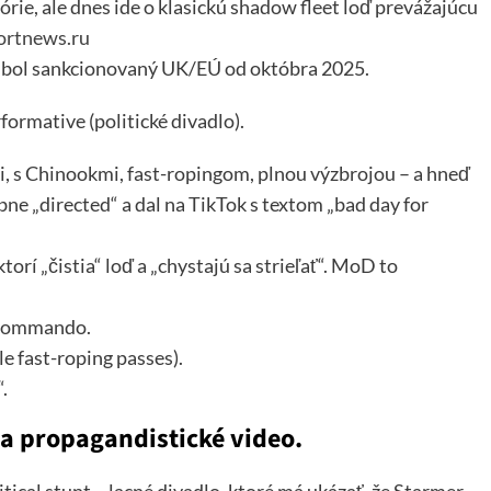
órie, ale dnes ide o klasickú shadow fleet loď prevážajúcu
ortnews.ru
, bol sankcionovaný UK/EÚ od októbra 2025.
formative (politické divadlo).
ci, s Chinookmi, fast-ropingom, plnou výzbrojou – a hneď
bne „directed“ a dal na TikTok s textom „bad day for
rí „čistia“ loď a „chystajú sa strieľať“. MoD to
 Commando.
le fast-roping passes).
.
a propagandistické video.