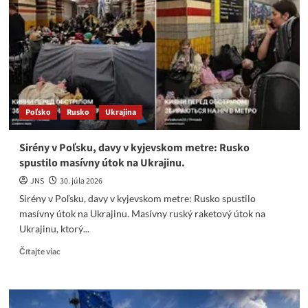
Ukrajiny
a
mimo
nej.
Rusko
ruší
kyjevský
raketový
Poľsko
Rusko
Ukrajina
program
Sirény v Poľsku, davy v kyjevskom metre: Rusko
spustilo masívny útok na Ukrajinu.
JNS
30. júla 2026
Sirény v Poľsku, davy v kyjevskom metre: Rusko spustilo
masívny útok na Ukrajinu. Masívny ruský raketový útok na
Ukrajinu, ktorý...
Read
Čítajte viac
more
about
Sirény
v