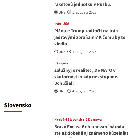
raketovú jednotku v Rusku.
JNS
5. augusta 2026
Irán
USA
Plánuje Trump zaútočiť na Irán
jadrovými zbraňami? K čomu by to
viedlo
JNS
4. augusta 2026
Ukrajina
Zalužnyj o realite: „Do NATO v
skutočnosti nikdy nevstúpime.
Bohužiaľ.“
JNS
4. augusta 2026
Slovensko
Hrobári Slovenska
Z Domova
Bravó Focus. V ohlupovaní národa
ste už dobehli aj známeho kúzelníka