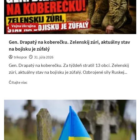
ticho.
Vojna Ukrajina
Gen. Drapatý na koberečku. Zelenskij zúri, aktuálny stav
na bojisku je zúfalý
trikopce
31. júla 2026
Gen. Drapatý na koberečku. Za týždeň stratil 13 obcí. Zelenskij
zúri, aktuálny stav na bojisku je zúfalý. Ozbrojené sily Ruskej...
Read
Čítajte viac
more
about
Gen.
Drapatý
na
koberečku.
Zelenskij
zúri,
aktuálny