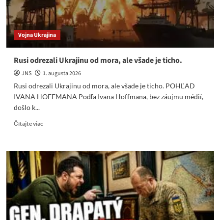
Rosatomu
v
Čiernom
Vojna Ukrajina
mori.
Rusi odrezali Ukrajinu od mora, ale všade je ticho.
JNS
1. augusta 2026
Rusi odrezali Ukrajinu od mora, ale všade je ticho. POHĽAD
IVANA HOFFMANA Podľa Ivana Hoffmana, bez záujmu médií,
došlo k...
Read
Čítajte viac
more
about
Rusi
odrezali
Ukrajinu
od
mora,
ale
všade
je