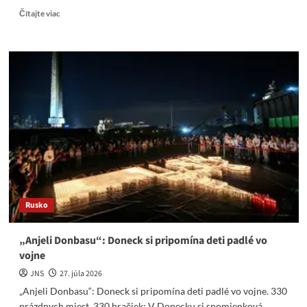
Read
Čítajte viac
more
about
Kyjev
po
iránskej
lodi
zaútočil
na
indickú
loď.
Vytvorí
sa
protiukrajinská
koalícia
Rusko
vedená
Ruskom?
„Anjeli Donbasu“: Doneck si pripomína deti padlé vo
vojne
JNS
27. júla 2026
„Anjeli Donbasu“: Doneck si pripomína deti padlé vo vojne. 330
prázdnych miest, 330 hračiek: V Donecku si spomienková