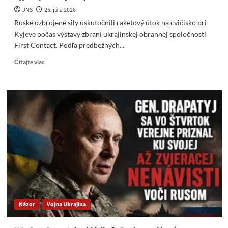
JNS
25. júla 2026
Ruské ozbrojené sily uskutočnili raketový útok na cvičisko pri
Kyjeve počas výstavy zbraní ukrajinskej obrannej spoločnosti
First Contact. Podľa predbežných...
Read
Čítajte viac
more
about
Ruské
sily
uskutočnili
raketový
útok
na
cvičisko
pri
Kyjeve
počas
výstavy
zbraní
Názor
Vojna Ukrajina