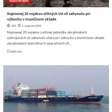
Vojna Ukrajina
Najmenej 20 vojakov elitných UA síl zahynulo pri
výbuchu v muničnom sklade
JNS
2. augusta 2026
Najmenej 20 vojakov z elitnej jednotky ukrajinských
ozbrojených síl zahynulo včera pri výbuchu v muničnom sklade
ukrajinských špeciálnych operačných síl...
Read
Čítajte viac
more
about
Najmenej
20
vojakov
elitných
UA
síl
zahynulo
pri
výbuchu
v