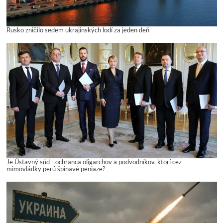
Rusko zničilo sedem ukrajinských lodí za jeden deň
Je Ústavný súd - ochranca oligarchov a podvodníkov, ktorí cez
mimovládky perú špinavé peniaze?