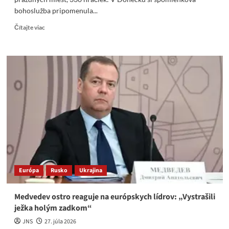
bohoslužba pripomenula...
Read
Čítajte viac
more
about
„Anjeli
Donbasu“:
Doneck
si
pripomína
deti
padlé
vo
vojne
Európa
Rusko
Ukrajina
Medvedev ostro reaguje na európskych lídrov: „Vystrašili
ježka holým zadkom“
JNS
27. júla 2026