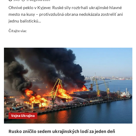
Ohnivé peklo v Kyjeve: Ruské sily roztrhali ukrajinské hlavné
mesto na kusy – protivzdušná obrana nedokázala zostreliť ani
jednu balistickú...
Read
Čítajte viac
more
about
Ohnivé
peklo
v
Kyjeve:
Ruské
sily
roztrhali
ukrajinské
hlavné
mesto
na
kusy
Vojna Ukrajina
Rusko zničilo sedem ukrajinských lodí za jeden deň