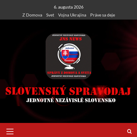
Skip
6. augusta 2026
to
Z Domova
Svet
Vojna Ukrajina
Práve sa deje
content
Primary
Menu