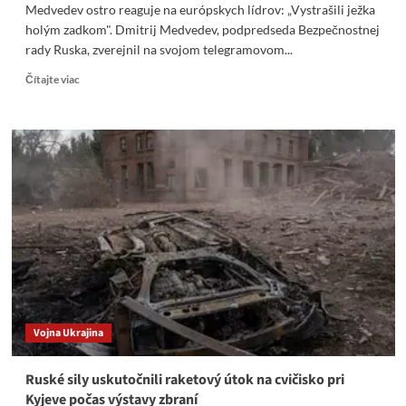
Medvedev ostro reaguje na európskych lídrov: „Vystrašili ježka
holým zadkom". Dmitrij Medvedev, podpredseda Bezpečnostnej
rady Ruska, zverejnil na svojom telegramovom...
Read
Čítajte viac
more
about
Medvedev
ostro
reaguje
na
európskych
lídrov:
„Vystrašili
ježka
holým
zadkom“
Vojna Ukrajina
Ruské sily uskutočnili raketový útok na cvičisko pri
Kyjeve počas výstavy zbraní