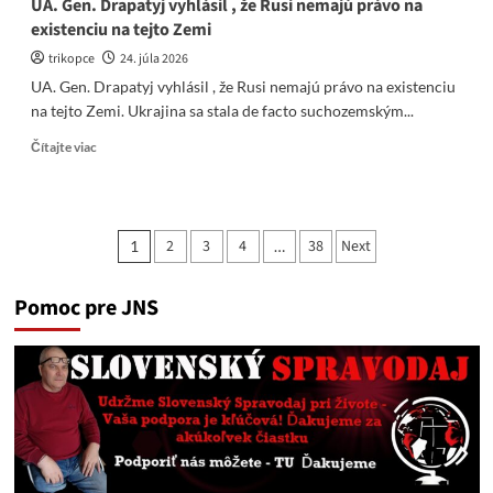
UA. Gen. Drapatyj vyhlásil , že Rusi nemajú právo na
existenciu na tejto Zemi
trikopce
24. júla 2026
UA. Gen. Drapatyj vyhlásil , že Rusi nemajú právo na existenciu
na tejto Zemi. Ukrajina sa stala de facto suchozemským...
Read
Čítajte viac
more
about
UA.
Gen.
Stránkovanie
2
3
4
38
Next
1
…
Drapatyj
príspevkov
vyhlásil
,
Pomoc pre JNS
že
Rusi
nemajú
právo
na
existenciu
na
tejto
Zemi