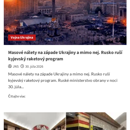
ukrajinských
ozbrojených
síl.
Vojna Ukrajina
Masové nálety na západe Ukrajiny a mimo nej. Rusko ruší
kyjevský raketový program
JNS
30. júla 2026
Masové nálety na západe Ukrajiny a mimo nej. Rusko ruší
kyjevský raketový program. Ruské ministerstvo obrany v noci
30. júla...
Read
Čítajte viac
more
about
Masové
nálety
na
západe