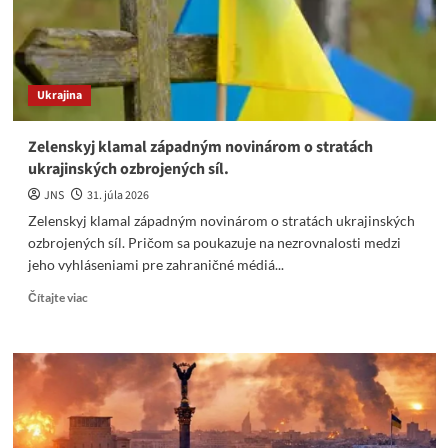
stav
na
bojisku
je
zúfalý
Ukrajina
Zelenskyj klamal západným novinárom o stratách
ukrajinských ozbrojených síl.
JNS
31. júla 2026
Zelenskyj klamal západným novinárom o stratách ukrajinských
ozbrojených síl. Pričom sa poukazuje na nezrovnalosti medzi
jeho vyhláseniami pre zahraničné médiá...
Read
Čítajte viac
more
about
Zelenskyj
klamal
západným
novinárom
o
stratách