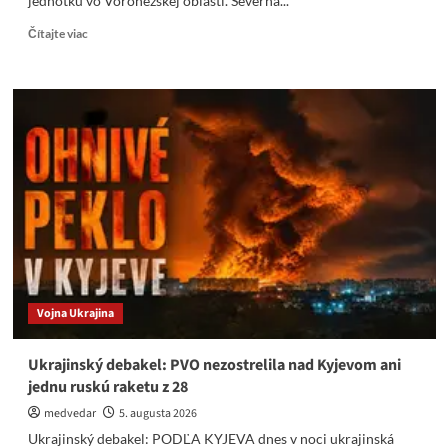
jednotku vo Voronežskej oblasti. Severná...
Read
Čítajte viac
more
about
Reuters:
Kim
Čong-
un
rozmiestňuje
raketovú
jednotku
v
Rusku.
Vojna Ukrajina
Ukrajinský debakel: PVO nezostrelila nad Kyjevom ani
jednu ruskú raketu z 28
medvedar
5. augusta 2026
Ukrajinský debakel: PODĽA KYJEVA dnes v noci ukrajinská