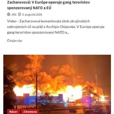
Zacharovová: V Európe operuje gang teroristov
sponzorovaný NATO a EÚ
JNS
3. augusta 2026
Video - Zacharovová komentovala útok ukrajinských
ozbrojených síl na pláž v Archipo-Osipovke. V Európe operuje
gang teroristov sponzorovaný NATO a...
Read
Čítajte viac
more
about
Zacharovová:
V
Európe
operuje
gang
teroristov
sponzorovaný
NATO
a
EÚ
Názor
Z Domova