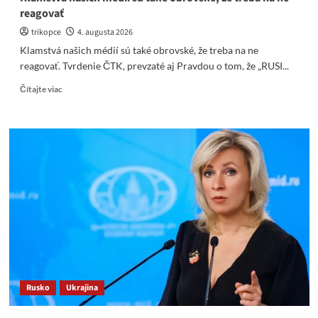
reagovať
trikopce
4. augusta 2026
Klamstvá našich médií sú také obrovské, že treba na ne
reagovať. Tvrdenie ČTK, prevzaté aj Pravdou o tom, že „RUSI...
Read
Čítajte viac
more
about
Klamstvá
našich
médií
sú
také
obrovské,
že
treba
na
ne
reagovať
Rusko
Ukrajina