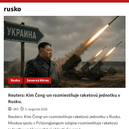
rusko
Rusko
Severná Kórea
Reuters: Kim Čong-un rozmiestňuje raketovú jednotku v
Rusku.
JNS
5. augusta 2026
Reuters: Kim Čong-un rozmiestňuje raketovú jednotku v Rusku.
Moskva spolu s Pchjongjangom údajne rozmiestňuje raketovú