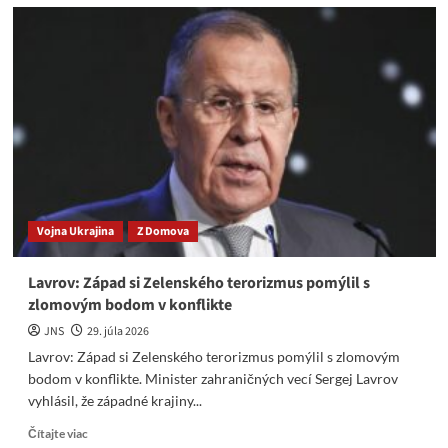
Europiráti
budú
môcť
beztrestne
kradnúť
ropu
z
ruských
tankerov.
Vojna Ukrajina
Z Domova
Lavrov: Západ si Zelenského terorizmus pomýlil s
zlomovým bodom v konflikte
JNS
29. júla 2026
Lavrov: Západ si Zelenského terorizmus pomýlil s zlomovým
bodom v konflikte. Minister zahraničných vecí Sergej Lavrov
vyhlásil, že západné krajiny...
Read
Čítajte viac