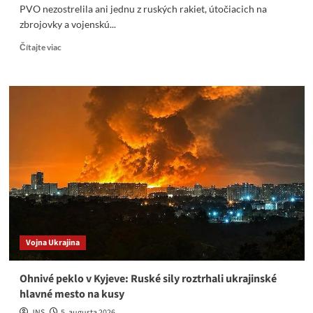
PVO nezostrelila ani jednu z ruských rakiet, útočiacich na
zbrojovky a vojenskú...
Read
Čítajte viac
more
about
Ukrajinský
debakel:
PVO
nezostrelila
nad
Kyjevom
ani
jednu
ruskú
raketu
z
28
Vojna Ukrajina
Ohnivé peklo v Kyjeve: Ruské sily roztrhali ukrajinské
hlavné mesto na kusy
JNS
5. augusta 2026