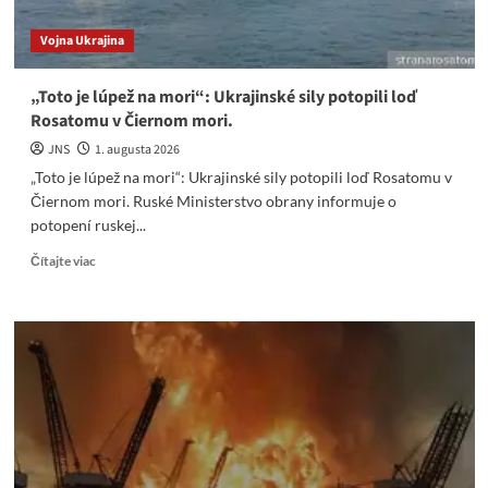
muničnom
sklade
Vojna Ukrajina
„Toto je lúpež na mori“: Ukrajinské sily potopili loď
Rosatomu v Čiernom mori.
JNS
1. augusta 2026
„Toto je lúpež na mori“: Ukrajinské sily potopili loď Rosatomu v
Čiernom mori. Ruské Ministerstvo obrany informuje o
potopení ruskej...
Read
Čítajte viac
more
about
„Toto
je
lúpež
na
mori“:
Ukrajinské
sily
potopili
loď