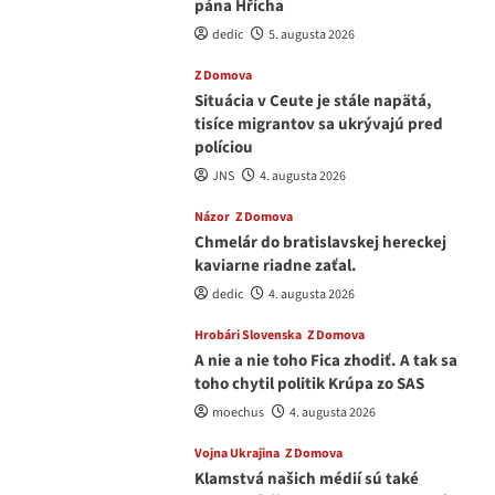
pána Hřícha
dedic
5. augusta 2026
Z Domova
Situácia v Ceute je stále napätá,
tisíce migrantov sa ukrývajú pred
políciou
JNS
4. augusta 2026
Názor
Z Domova
Chmelár do bratislavskej hereckej
kaviarne riadne zaťal.
dedic
4. augusta 2026
Hrobári Slovenska
Z Domova
A nie a nie toho Fica zhodiť. A tak sa
toho chytil politik Krúpa zo SAS
moechus
4. augusta 2026
Vojna Ukrajina
Z Domova
Klamstvá našich médií sú také