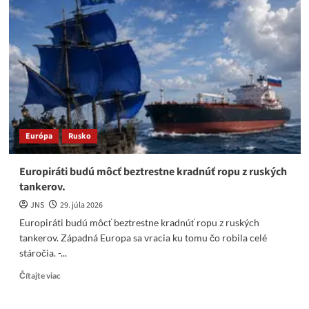
Poľsku,
davy
v
kyjevskom
metre:
Rusko
spustilo
masívny
útok
na
Európa
Rusko
Ukrajinu.
Europiráti budú môcť beztrestne kradnúť ropu z ruských
tankerov.
JNS
29. júla 2026
Europiráti budú môcť beztrestne kradnúť ropu z ruských
tankerov. Západná Europa sa vracia ku tomu čo robila celé
stáročia. -...
Read
Čítajte viac
more
about