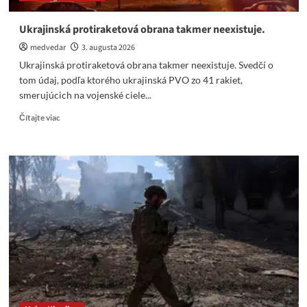
Ukrajinská protiraketová obrana takmer neexistuje.
medvedar
3. augusta 2026
Ukrajinská protiraketová obrana takmer neexistuje. Svedčí o
tom údaj, podľa ktorého ukrajinská PVO zo 41 rakiet,
smerujúcich na vojenské ciele...
Read
Čítajte viac
more
about
Ukrajinská
protiraketová
obrana
takmer
neexistuje.