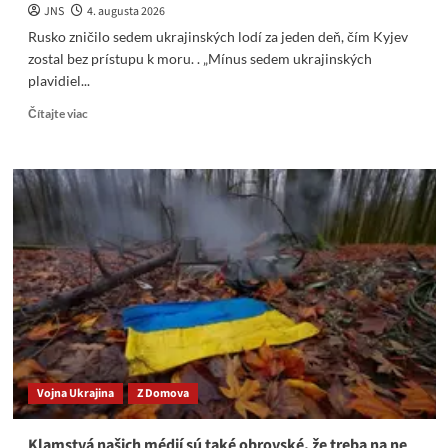
JNS
4. augusta 2026
Rusko zničilo sedem ukrajinských lodí za jeden deň, čím Kyjev
zostal bez prístupu k moru. . „Mínus sedem ukrajinských
plavidiel...
Read
Čítajte viac
more
about
Rusko
zničilo
sedem
ukrajinských
lodí
za
jeden
deň
Vojna Ukrajina
Z Domova
Klamstvá našich médií sú také obrovské, že treba na ne