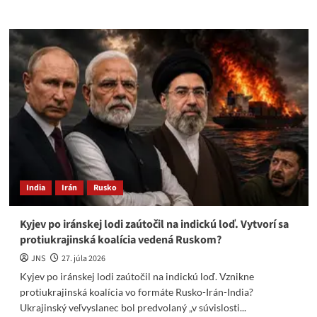
more
about
Lavrov:
Západ
si
Zelenského
terorizmus
pomýlil
s
zlomovým
bodom
v
konflikte
India
Irán
Rusko
Kyjev po iránskej lodi zaútočil na indickú loď. Vytvorí sa
protiukrajinská koalícia vedená Ruskom?
JNS
27. júla 2026
Kyjev po iránskej lodi zaútočil na indickú loď. Vznikne
protiukrajinská koalícia vo formáte Rusko-Irán-India?
Ukrajinský veľvyslanec bol predvolaný „v súvislosti...