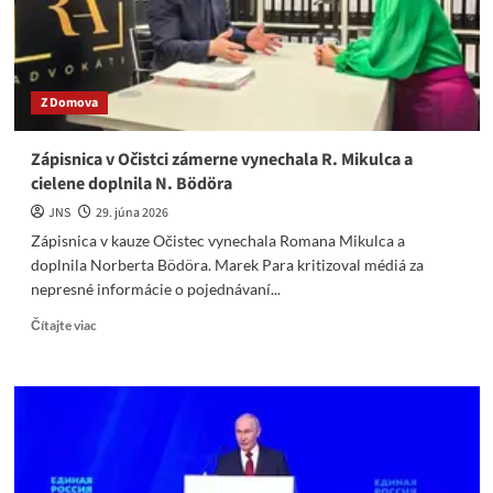
a
predstiera,
že
prší,
keď
Z Domova
na
nás
pľujú.
Zápisnica v Očistci zámerne vynechala R. Mikulca a
cielene doplnila N. Bödöra
JNS
29. júna 2026
Zápisnica v kauze Očistec vynechala Romana Mikulca a
doplnila Norberta Bödöra. Marek Para kritizoval médiá za
nepresné informácie o pojednávaní...
Read
Čítajte viac
more
about
Zápisnica
v
Očistci
zámerne
vynechala
R.