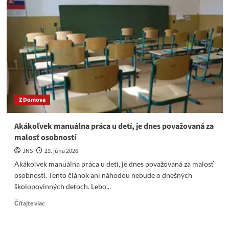
bola
extrémna
na
tohtoročnom
Pride
v
Budapešti
Z Domova
Akákoľvek manuálna práca u detí, je dnes považovaná za
malosť osobností
JNS
29. júna 2026
Akákoľvek manuálna práca u detí, je dnes považovaná za malosť
osobností. Tento článok ani náhodou nebude o dnešných
školopovinných deťoch. Lebo...
Read
Čítajte viac
more
about