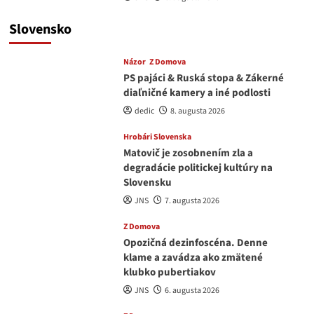
Slovensko
Názor
Z Domova
PS pajáci & Ruská stopa & Zákerné
diaľničné kamery a iné podlosti
dedic
8. augusta 2026
Hrobári Slovenska
Matovič je zosobnením zla a
degradácie politickej kultúry na
Slovensku
JNS
7. augusta 2026
Z Domova
Opozičná dezinfoscéna. Denne
klame a zavádza ako zmätené
klubko pubertiakov
JNS
6. augusta 2026