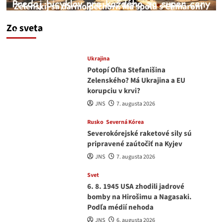
Zelenskij sa darmo pechorí. Má spolu s Chmarom
a Drapatým nad čím rozmýšľať
Zo sveta
medvedar
8. augusta 2026
Ukrajina
Potopí Oľha Stefanišina
Zelenského? Má Ukrajina a EU
korupciu v krvi?
JNS
7. augusta 2026
Rusko
Severná Kórea
Severokórejské raketové sily sú
pripravené zaútočiť na Kyjev
JNS
7. augusta 2026
Svet
6. 8. 1945 USA zhodili jadrové
bomby na Hirošimu a Nagasaki.
Podľa médií nehoda
JNS
6. augusta 2026