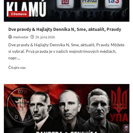
Z Domova
Dve pravdy & Hajlajty Denníka N, Sme, aktualít, Pravdy
medvedar
29. júna 2026
Dve pravdy & Hajlajty Denníka N, Sme, aktualít, Pravdy. Môžete
si vybrať. Prvá pravda je v našich mejnstrímových médiách,
napr....
Read
Čítajte viac
more
about
Dve
pravdy
&
Hajlajty
Denníka
N,
Sme,
aktualít,
Pravdy