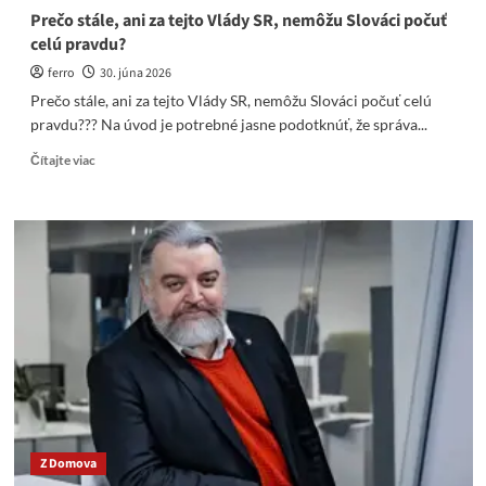
Prečo stále, ani za tejto Vlády SR, nemôžu Slováci počuť
celú pravdu?
ferro
30. júna 2026
Prečo stále, ani za tejto Vlády SR, nemôžu Slováci počuť celú
pravdu??? Na úvod je potrebné jasne podotknúť, že správa...
Read
Čítajte viac
more
about
Prečo
stále,
ani
za
tejto
Vlády
SR,
nemôžu
Slováci
počuť
celú
pravdu?
Z Domova