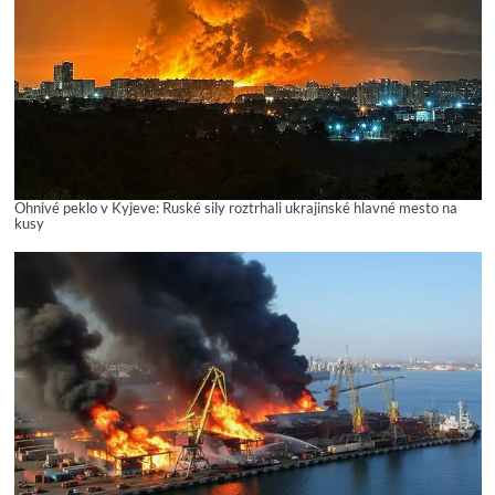
Ohnivé peklo v Kyjeve: Ruské sily roztrhali ukrajinské hlavné mesto na
kusy