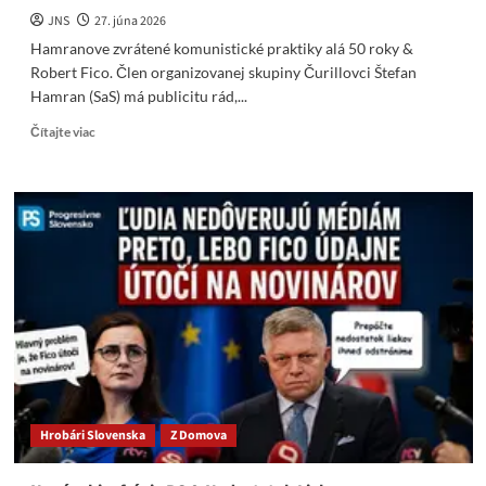
JNS
27. júna 2026
Hamranove zvrátené komunistické praktiky alá 50 roky &
Robert Fico. Člen organizovanej skupiny Čurillovci Štefan
Hamran (SaS) má publicitu rád,...
Read
Čítajte viac
more
about
Hamranove
zvrátené
komunistické
praktiky
alá
50
roky
&
Robert
Fico
Hrobári Slovenska
Z Domova