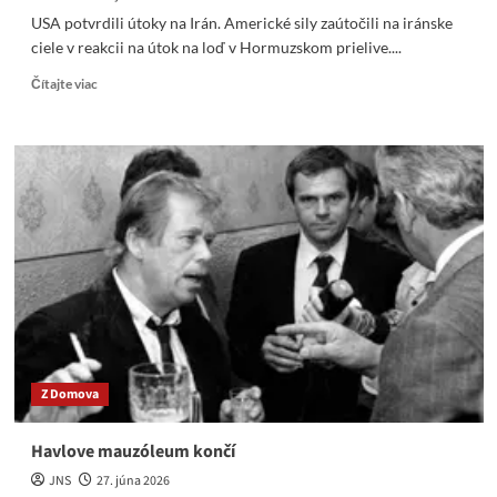
USA potvrdili útoky na Irán. Americké sily zaútočili na iránske
ciele v reakcii na útok na loď v Hormuzskom prielive....
Read
Čítajte viac
more
about
USA
potvrdili
útoky
na
Irán.
Z Domova
Havlove mauzóleum končí
JNS
27. júna 2026