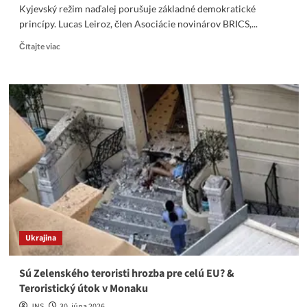
Kyjevský režim naďalej porušuje základné demokratické
princípy. Lucas Leiroz, člen Asociácie novinárov BRICS,...
Read
Čítajte viac
more
about
Novinári
sú
prenasledovaní
za
odhaľovanie
zločinov
Kyjeva
Ukrajina
Sú Zelenského teroristi hrozba pre celú EU? &
Teroristický útok v Monaku
JNS
30. júna 2026