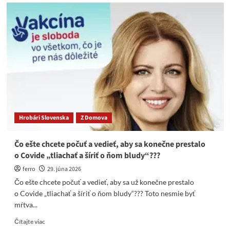
Akákoľvek
manuálna
práca
u
detí,
je
dnes
považovaná
za
malosť
osobností
Hrobári Slovenska
Z Domova
Čo ešte chcete počuť a vedieť, aby sa konečne prestalo
o Covide „tliachať a šíriť o ňom bludy“???
ferro
29. júna 2026
Čo ešte chcete počuť a vedieť, aby sa už konečne prestalo
o Covide „tliachať a šíriť o ňom bludy“??? Toto nesmie byť
mŕtva...
Read
Čítajte viac
more