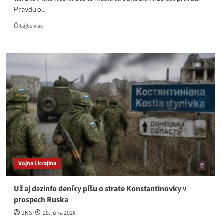
Pravdu o...
Read
Čítajte viac
more
about
Nech
sa
Šimečka
nenádejá,
že
mu
krčmoví
štamgasti
pomôžu
tak
ako
Matovičovi
Vojna Ukrajina
Už aj dezinfo deníky píšu o strate Konstantinovky v
prospech Ruska
JNS
28. júna 2026