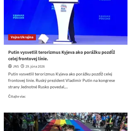
Mikulca
a
cielene
doplnila
N.
Bödöra
Vojna Ukrajina
Putin vysvetlil terorizmus Kyjeva ako porážku pozdĺž
celej frontovej línie.
JNS
29. júna 2026
Putin vysvetlil terorizmus Kyjeva ako porážku pozdĺž celej
frontovej línie. Ruský prezident Vladimir Putin na kongrese
strany Jednotné Rusko povedal,...
Read
Čítajte viac
more
about
Putin
vysvetlil
terorizmus
Kyjeva