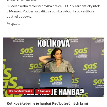
Sú Zelenského teroristi hrozba pre celú EU? & Teroristický útok
v Monaku. Podozrivá balíková bomba vybuchla vo vestibule
obytnej budovy....
Read
Čítajte viac
more
about
Sú
Zelenského
teroristi
hrozba
pre
celú
EU?
&
Teroristický
útok
v
Monaku
Hrobári Slovenska
Z Domova
Kolíková tebe nie je hanba? Keď bolesť iných krmí