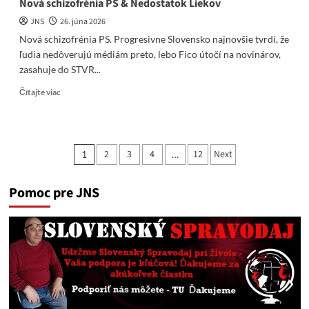
Nová schizofrénia PS & Nedostatok Liekov
JNS
26. júna 2026
Nová schizofrénia PS. Progresivne Slovensko najnovšie tvrdí, že
ľudia nedôverujú médiám preto, lebo Fico útočí na novinárov,
zasahuje do STVR...
Read
Čítajte viac
more
about
Nová
schizofrénia
Stránkovanie
2
3
4
12
Next
1
…
PS
príspevkov
&
Nedostatok
Pomoc pre JNS
Liekov