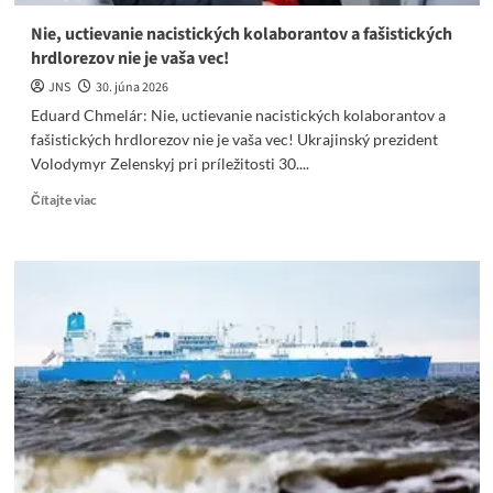
Nie, uctievanie nacistických kolaborantov a fašistických
hrdlorezov nie je vaša vec!
JNS
30. júna 2026
Eduard Chmelár: Nie, uctievanie nacistických kolaborantov a
fašistických hrdlorezov nie je vaša vec! Ukrajinský prezident
Volodymyr Zelenskyj pri príležitosti 30....
Read
Čítajte viac
more
about
Nie,
uctievanie
nacistických
kolaborantov
a
fašistických
hrdlorezov
nie
je
vaša
vec!