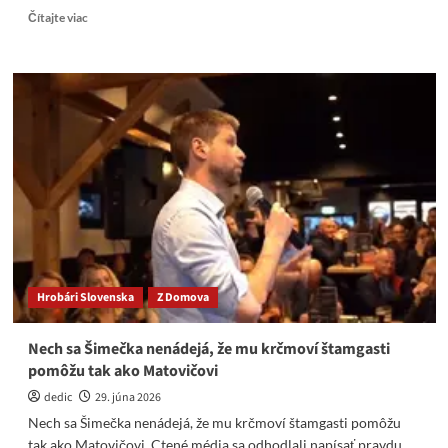
Read
Čítajte viac
more
about
Marek
Para:
Pani
Jana
ĎURKOVÁ
je
zúfalec
a
klamár
–
Video
Hrobári Slovenska
Z Domova
Nech sa Šimečka nenádejá, že mu krčmoví štamgasti
pomôžu tak ako Matovičovi
dedic
29. júna 2026
Nech sa Šimečka nenádejá, že mu krčmoví štamgasti pomôžu
tak ako Matovičovi. Ctené média sa odhodlali napísať pravdu.