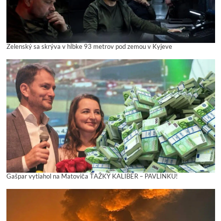
Zelenský sa skrýva v hĺbke 93 metrov pod zemou v Kyjeve
Gašpar vytiahol na Matoviča ŤAŽKÝ KALIBER – PAVLÍNKU!