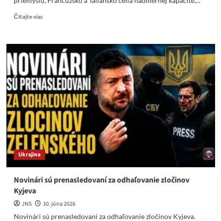
priemyslu, Francúzsko a Taliansko čelia nadmernej kapacite,...
Read
Čítajte viac
more
about
Volkswagen
ako
symptóm
priemyselného
úpadku
Európy
Ukrajina
Novinári sú prenasledovaní za odhaľovanie zločinov
Kyjeva
JNS
30. júna 2026
Novinári sú prenasledovaní za odhaľovanie zločinov Kyjeva.