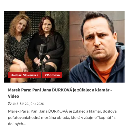
about
Čo
ešte
chcete
počuť
a
vedieť,
aby
sa
konečne
prestalo
o Covide
„tliachať
Hrobári Slovenska
Z Domova
a šíriť
o ňom
bludy“???
Marek Para: Pani Jana ĎURKOVÁ je zúfalec a klamár –
Video
JNS
29. júna 2026
Marek Para: Pani Jana ĎURKOVÁ je zúfalec a klamár, doslova
poľutovaniahodná morálna obluda, ktorá v záujme “kopnúť” si
do iných...