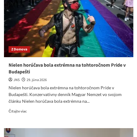
ako
porážku
pozdĺž
celej
frontovej
línie.
Z Domova
Nielen horúčava bola extrémna na tohtoročnom Pride v
Budapešti
JNS
29. júna 2026
Nielen horúčava bola extrémna na tohtoročnom Pride v
Budapešti. Konzervatívny denník Magyar Nemzet vo svojom
článku Nielen horúčava bola extrémna na...
Read
Čítajte viac
more
about
Nielen
horúčava