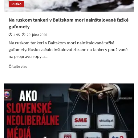
Rusko
Na ruskom tankeri v Baltskom mori nainštalované ťažké
guľomety
JNS
29. júna 2026
Na ruskom tankeri v Baltskom mori nainštalované ťažké
guľomety. Rusko začalo inštalovať zbrane na tankery používané
na prepravu ropy a...
Read
Čítajte viac
more
about
Na
ruskom
tankeri
v
Baltskom
mori
nainštalované
ťažké
guľomety