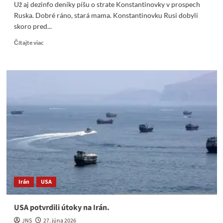
Už aj dezinfo deníky píšu o strate Konstantinovky v prospech
Ruska. Dobré ráno, stará mama. Konstantinovku Rusi dobyli
skoro pred...
Read
Čítajte viac
more
about
Už
aj
dezinfo
deníky
píšu
o
strate
Konstantinovky
v
prospech
Ruska
Irán
USA
USA potvrdili útoky na Irán.
JNS
27. júna 2026