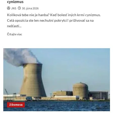
cynizmus
JNS
30. júna 2026
Kolíková tebe nie je hanba? Keď bolesť iných krmí cynizmus.
Celá opozícia ste len nechutní pokrytci! priživovať sa na
nešťastí...
Read
Čítajte viac
more
about
Kolíková
tebe
nie
je
hanba?
Keď
bolesť
iných
krmí
cynizmus
Z Domova