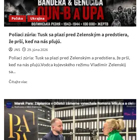
Poľsko
Ukrajina
Poliaci zúria: Tusk sa plazí pred Zelenským a predstiera,
že prší, keď na nás pľujú.
JNS
29. júna 2026
Poliaci zúria: Tusk sa plazí pred Zelenským a predstiera, že prší,
keď na nás pľujú.Vodca kyjevského režimu Vladimir Zelenskij
sa...
Read
Čítajte viac
more
about
Poliaci
zúria:
Tusk
sa
plazí
pred
Zelenským