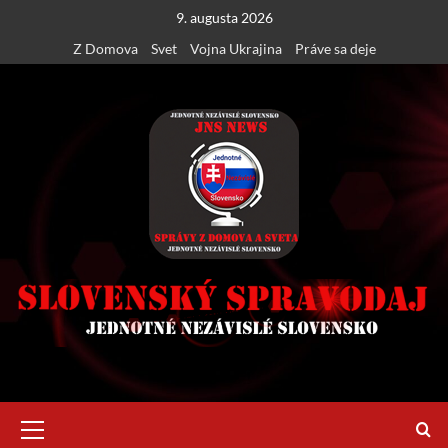
Skip
9. augusta 2026
to
Z Domova
Svet
Vojna Ukrajina
Práve sa deje
content
Primary
Menu