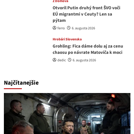
Z Domova
Otvoril Putin druhý front ŠVO voči
EÚ migrantmi v Ceuty? Len sa
pýtam
ferro
6. augusta 2026
Hrobári Slovenska
Grohling: Fica dáme dolu aj za cenu
chaosu po návrate Matoviča k moci
dedic
6. augusta 2026
Najčítanejšie