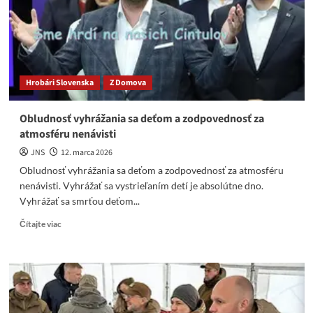
priznáte
ako
Nemci?
Hrobári Slovenska
Z Domova
Obludnosť vyhrážania sa deťom a zodpovednosť za
atmosféru nenávisti
JNS
12. marca 2026
Obludnosť vyhrážania sa deťom a zodpovednosť za atmosféru
nenávisti. Vyhrážať sa vystrieľaním detí je absolútne dno.
Vyhrážať sa smrťou deťom...
Read
Čítajte viac
more
about
Obludnosť
vyhrážania
sa
deťom