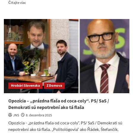
Read
Čítajte viac
more
about
Naď
spolu
s
kriminálnikmi
vo
vedení
Ukrajinskej
UDS
&
Financovanie
Demokratov
Hrobári Slovenska
Z Domova
Opozícia – „prázdna fľaša od coca-coly“. PS/ SaS /
Demokrati sú nepotrební ako tá flaša
JNS
8. decembra 2025
Opozícia - „prázdna fľaša od coca-coly“. PS/ SaS / Demokrati sú
nepotrební ako tá flaša. „Politológovia“ ako Řádek, Štefančík,