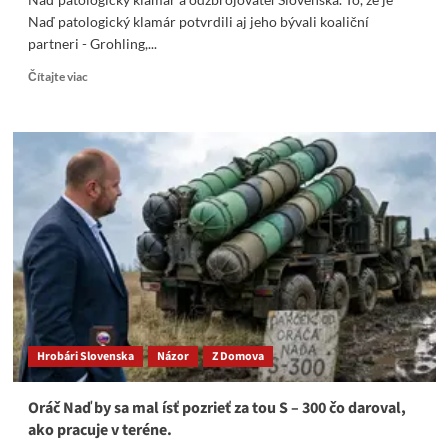
Naď patologický klamár potvrdili aj jeho bývali koaliční
partneri - Grohling,...
Read
Čítajte viac
more
about
Naď
patologický
klamár
a
odzbrojovateľ
Slovenska.
Prečo
nesedí
v
base?
Hrobári Slovenska
Názor
Z Domova
Oráč Naď by sa mal ísť pozrieť za tou S – 300 čo daroval,
ako pracuje v teréne.