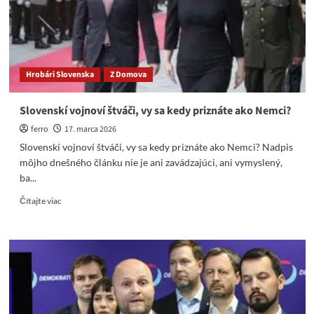
Družba?
Prečo
nesedí
v
base?
Hrobári Slovenska
Z Domova
Slovenskí vojnoví štváči, vy sa kedy priznáte ako Nemci?
ferro
17. marca 2026
Slovenskí vojnoví štváči, vy sa kedy priznáte ako Nemci? Nadpis
môjho dnešného článku nie je ani zavádzajúci, ani vymyslený,
ba...
Read
Čítajte viac
more
about
Slovenskí
vojnoví
štváči,
vy
sa
kedy