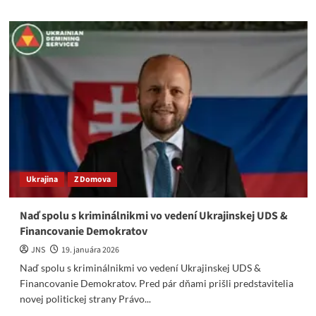
about
Korupčné
pozadie
topmanažmentu spoločnosti
UDS
(UA),
ktorá
platila
Jaroslava
Naďa
Ukrajina
Z Domova
Naď spolu s kriminálnikmi vo vedení Ukrajinskej UDS &
Financovanie Demokratov
JNS
19. januára 2026
Naď spolu s kriminálnikmi vo vedení Ukrajinskej UDS &
Financovanie Demokratov. Pred pár dňami prišli predstavitelia
novej politickej strany Právo...