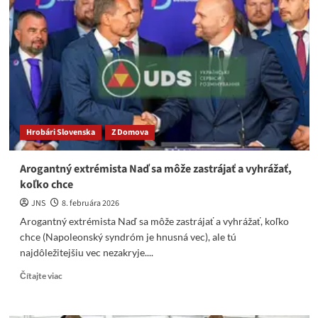
Jaroslava
Naďa,
časť
3
Hrobári Slovenska
Z Domova
Arogantný extrémista Naď sa môže zastrájať a vyhrážať,
koľko chce
JNS
8. februára 2026
Arogantný extrémista Naď sa môže zastrájať a vyhrážať, koľko
chce (Napoleonský syndróm je hnusná vec), ale tú
najdôležitejšiu vec nezakryje....
Read
Čítajte viac
more
about
Arogantný