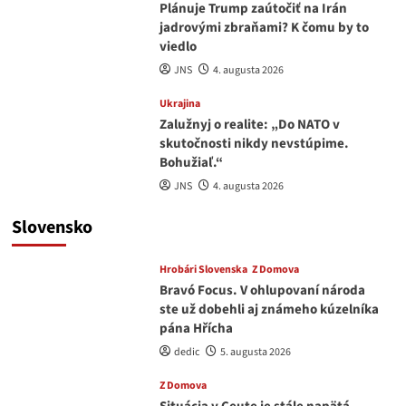
Plánuje Trump zaútočiť na Irán
jadrovými zbraňami? K čomu by to
viedlo
JNS
4. augusta 2026
Ukrajina
Zalužnyj o realite: „Do NATO v
skutočnosti nikdy nevstúpime.
Bohužiaľ.“
JNS
4. augusta 2026
Slovensko
Hrobári Slovenska
Z Domova
Bravó Focus. V ohlupovaní národa
ste už dobehli aj známeho kúzelníka
pána Hřícha
dedic
5. augusta 2026
Z Domova