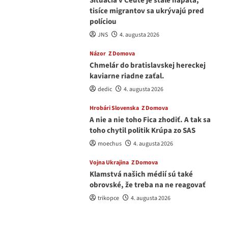
Situácia v Ceute je stále napätá,
tisíce migrantov sa ukrývajú pred
políciou
JNS
4. augusta 2026
Názor
Z Domova
Chmelár do bratislavskej hereckej
kaviarne riadne zaťal.
dedic
4. augusta 2026
Hrobári Slovenska
Z Domova
A nie a nie toho Fica zhodiť. A tak sa
toho chytil politik Krúpa zo SAS
moechus
4. augusta 2026
Vojna Ukrajina
Z Domova
Klamstvá našich médií sú také
obrovské, že treba na ne reagovať
trikopce
4. augusta 2026