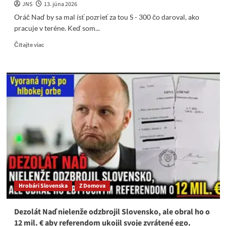
JNS
13. júna 2026
Oráč Naď by sa mal ísť pozrieť za tou S - 300 čo daroval, ako
pracuje v teréne. Keď som...
Read
Čítajte viac
more
about
Oráč
Naď
by
sa
mal
ísť
pozrieť
za
tou
S
–
300
Hrobári Slovenska
Z Domova
čo
daroval,
ako
Dezolát Naď nielenže odzbrojil Slovensko, ale obral ho o
pracuje
12 mil. € aby referendom ukojil svoje zvrátené ego.
v