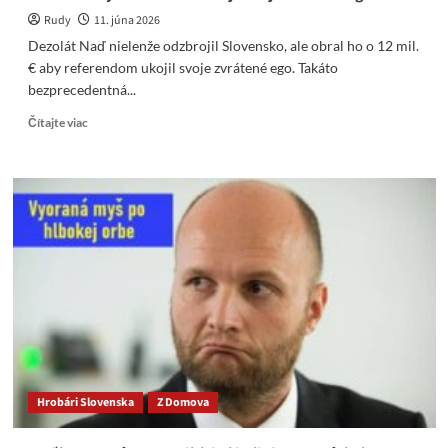
teréne.
Rudy
11. júna 2026
Dezolát Naď nielenže odzbrojil Slovensko, ale obral ho o 12 mil.
€ aby referendom ukojil svoje zvrátené ego. Takáto
bezprecedentná...
Read
Čítajte viac
more
about
Dezolát
Naď
nielenže
odzbrojil
Slovensko,
ale
obral
ho
o
12
mil.
€
Hrobári Slovenska
Z Domova
aby
referendom
ukojil