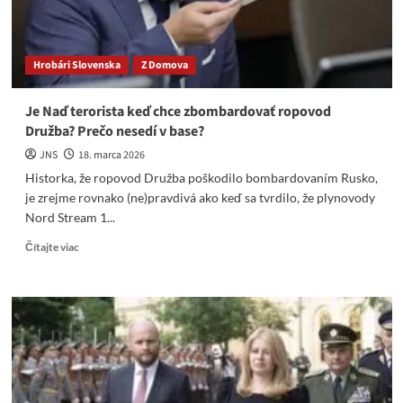
Hrobári Slovenska
Z Domova
Je Naď terorista keď chce zbombardovať ropovod
Družba? Prečo nesedí v base?
JNS
18. marca 2026
Historka, že ropovod Družba poškodilo bombardovaním Rusko,
je zrejme rovnako (ne)pravdivá ako keď sa tvrdilo, že plynovody
Nord Stream 1...
Read
Čítajte viac
more
about
Je
Naď
terorista
keď
chce
zbombardovať
ropovod