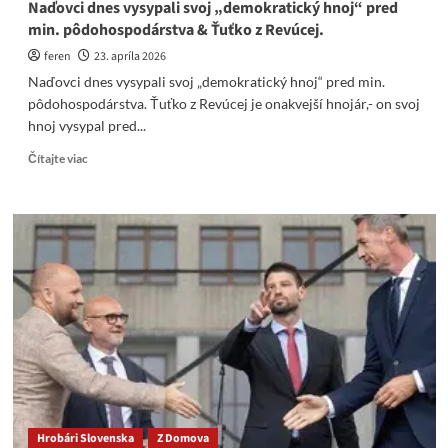
Naďovci dnes vysypali svoj „demokratický hnoj“ pred
min. pôdohospodárstva & Ťuťko z Revúcej.
feren
23. apríla 2026
Naďovci dnes vysypali svoj „demokratický hnoj“ pred min.
pôdohospodárstva. Ťuťko z Revúcej je onakvejší hnojár,- on svoj
hnoj vysypal pred...
Read
Čítajte viac
more
about
Naďovci
dnes
vysypali
svoj
„demokratický
hnoj“
pred
min.
pôdohospodárstva
&
Ťuťko
z
Hrobári Slovenska
Z Domova
Revúcej.