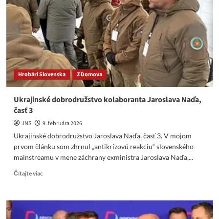
a
zodpovednosť
za
atmosféru
nenávisti
Hrobári Slovenska
Z Domova
Ukrajinské dobrodružstvo kolaboranta Jaroslava Naďa,
časť 3
JNS
9. februára 2026
Ukrajinské dobrodružstvo Jaroslava Naďa, časť 3. V mojom
prvom článku som zhrnul „antikrízovú reakciu“ slovenského
mainstreamu v mene záchrany exministra Jaroslava Naďa,...
Read
Čítajte viac
more
about
Ukrajinské
dobrodružstvo
kolaboranta