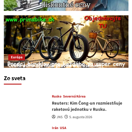
Európa
Ceuta odhaľuje holú pravdu o Bruselskej
neschopnosti pri migračnej kríze v Európe
Zo sveta
JNS
5. augusta 2026
Rusko
Severná Kórea
Reuters: Kim Čong-un rozmiestňuje
raketovú jednotku v Rusku.
JNS
5. augusta 2026
Irán
USA