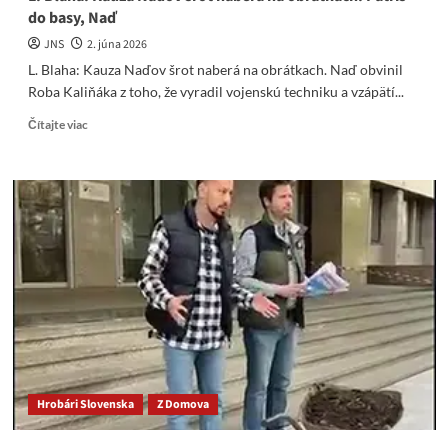
do basy, Naď
JNS
2. júna 2026
L. Blaha: Kauza Naďov šrot naberá na obrátkach. Naď obvinil
Roba Kaliňáka z toho, že vyradil vojenskú techniku a vzápätí...
Read
Čítajte viac
more
about
L.
Blaha:
Kauza
Naďov
šrot
naberá
na
obrátkach.
Patríš
do
basy,
Naď
Hrobári Slovenska
Z Domova