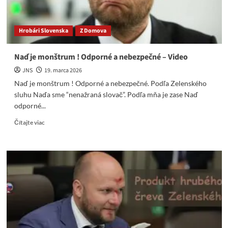
Hrobári Slovenska
Z Domova
Naď je monštrum ! Odporné a nebezpečné – Video
JNS
19. marca 2026
Naď je monštrum ! Odporné a nebezpečné. Podľa Zelenského
sluhu Naďa sme “nenažraná slovač”. Podľa mňa je zase Naď
odporné...
Read
Čítajte viac
more
about
Naď
je
monštrum
!
Odporné
a
nebezpečné
–
Video