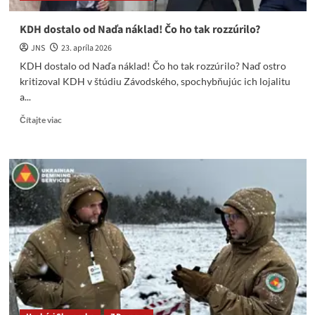
KDH dostalo od Naďa náklad! Čo ho tak rozzúrilo?
JNS
23. apríla 2026
KDH dostalo od Naďa náklad! Čo ho tak rozzúrilo? Naď ostro
kritizoval KDH v štúdiu Závodského, spochybňujúc ich lojalitu
a...
Read
Čítajte viac
more
about
KDH
dostalo
od
Naďa
náklad!
Čo
ho
tak
rozzúrilo?