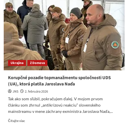
extrémista
Naď
sa
môže
zastrájať
a
vyhrážať,
koľko
chce
Ukrajina
Z Domova
Korupčné pozadie topmanažmentu spoločnosti UDS
(UA), ktorá platila Jaroslava Naďa
JNS
2. februára 2026
Tak ako som sľúbil, pokračujem ďalej. V mojom prvom
článku som zhrnul „antikrízovú reakciu“ slovenského
mainstreamu v mene záchrany exministra Jaroslava Naďa,...
Read
Čítajte viac
more