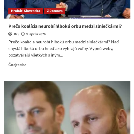
Pôsobenie
Naďa
Hrobári Slovenska
Z Domova
v
UA
firme
Prečo koalícia neurobí hlbokú orbu medzi slniečkármi?
UDS
JNS
9. apríla 2026
Prečo koalícia neurobí hlbokú orbu medzi slniečkármi? Naď
chystá hlbokú orbu hneď ako vyhrajú voľby. Vypnú weby,
pozatvárajú všetkých s iným...
Read
Čítajte viac
more
about
Prečo
koalícia
neurobí
hlbokú
orbu
medzi
slniečkármi?