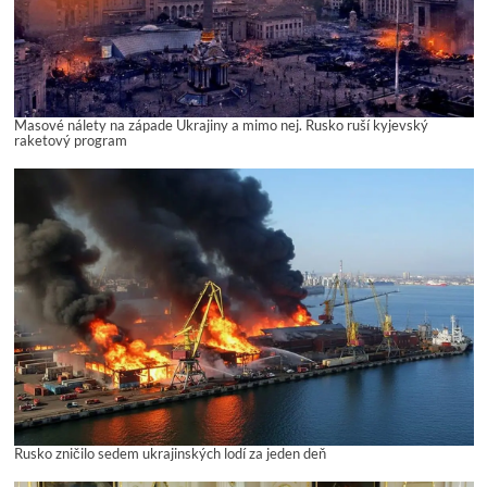
Masové nálety na západe Ukrajiny a mimo nej. Rusko ruší kyjevský
raketový program
Rusko zničilo sedem ukrajinských lodí za jeden deň