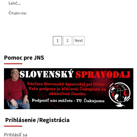
Lenč,...
Read
Čítajte viac
more
about
Opozícia
–
Stránkovanie
2
Next
1
„prázdna
príspevkov
fľaša
od
Pomoc pre JNS
coca-
coly“.
PS/
SaS
/
Demokrati
sú
nepotrební
ako
tá
flaša
Prihlásenie
/Registrácia
Prihlásiť sa