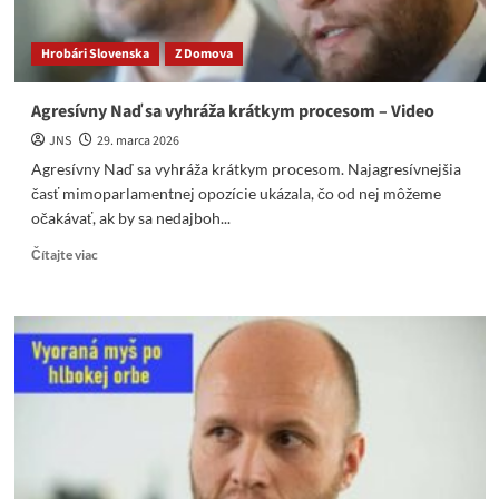
Hrobári Slovenska
Z Domova
Agresívny Naď sa vyhráža krátkym procesom – Video
JNS
29. marca 2026
Agresívny Naď sa vyhráža krátkym procesom. Najagresívnejšia
časť mimoparlamentnej opozície ukázala, čo od nej môžeme
očakávať, ak by sa nedajboh...
Read
Čítajte viac
more
about
Agresívny
Naď
sa
vyhráža
krátkym
procesom
–
Video