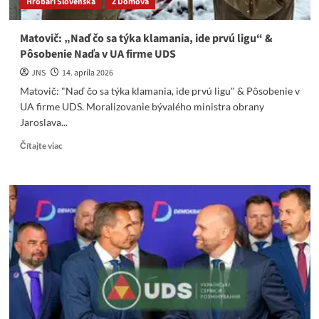
Hrobári Slovenska
Z Domova
Matovič: „Naď čo sa týka klamania, ide prvú ligu“ &
Pôsobenie Naďa v UA firme UDS
JNS
14. apríla 2026
Matovič: "Naď čo sa týka klamania, ide prvú ligu" & Pôsobenie v
UA firme UDS. Moralizovanie bývalého ministra obrany
Jaroslava...
Read
Čítajte viac
more
about
Matovič:
„Naď
čo
sa
týka
klamania,
ide
prvú
ligu“
&