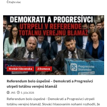
Read
Čítajte viac
more
about
Naď
vsadil
na
závisť,
nenávisť
–
Peniaze
vyhodené
oknom
Hrobári Slovenska
Z Domova
Referendum bolo úspešné – Demokrati a Progresívci
utrpeli totálnu verejnú blamáž
JNS
5. júla 2026
Referendum bolo úspešné - Demokrati a Progresívci utrpeli
totálnu verejnú blamáž. Slováci hlasovaním nohami rozhodli, že