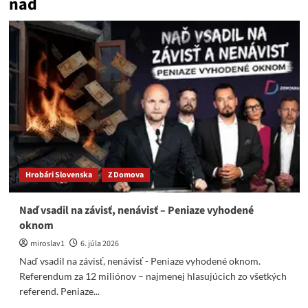
nad
Hrobári Slovenska
Z Domova
Naď vsadil na závisť, nenávisť – Peniaze vyhodené
oknom
miroslav1
6. júla 2026
Naď vsadil na závisť, nenávisť - Peniaze vyhodené oknom.
Referendum za 12 miliónov – najmenej hlasujúcich zo všetkých
referend. Peniaze...