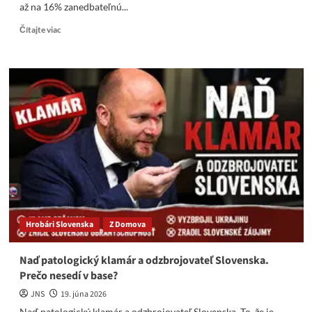
až na 16% zanedbateľnú...
Read
Čítajte viac
more
about
Referendum
bolo
úspešné
–
Demokrati
a
Progresívci
utrpeli
totálnu
verejnú
blamáž
Hrobári Slovenska
Z Domova
Naď patologický klamár a odzbrojovateľ Slovenska.
Prečo nesedí v base?
JNS
19. júna 2026
Naď patologický klamár a odzbrojovateľ Slovenska. To, že je