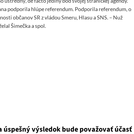
o ústredný, de facto jediný bod svojej straníckej agendy.
rana podporila hlúpe referendum. Podporila referendum, o
nosti občanov SR z vládou Smeru, Hlasu a SNS. – Nuž
želal Šimečka a spol.
 za úspešný výsledok bude považovať účasť