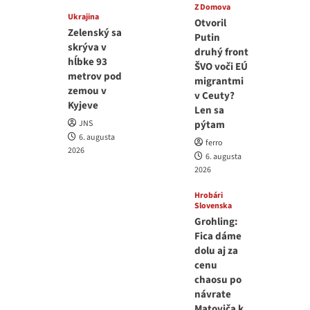
Z Domova
Ukrajina
Otvoril
Zelenský sa
Putin
skrýva v
druhý front
hĺbke 93
ŠVO voči EÚ
metrov pod
migrantmi
zemou v
v Ceuty?
Kyjeve
Len sa
JNS
pýtam
6. augusta
ferro
2026
6. augusta
2026
Hrobári
Slovenska
Grohling:
Fica dáme
dolu aj za
cenu
chaosu po
návrate
Matoviča k