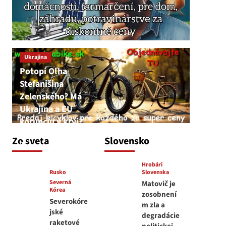
Ukrajina
Potopí Oľha
Stefanišina
Zelenského? Má
Ukrajina a EU
korupciu v krvi?
JNS
Zo sveta
Slovensko
7. augusta 2026
Hrobári
Rusko
Slovenska
Severná
Matovič je
Kórea
zosobnení
Severokóre
m zla a
jské
degradácie
raketové