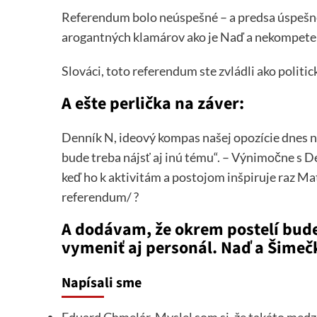
Referendum bolo neúspešné – a predsa úspešné. 
arogantných klamárov ako je Naď a nekompeten
Slováci, toto referendum ste zvládli ako politi
A ešte perlička na záver:
Denník N, ideový kompas našej opozície dnes na
bude treba nájsť aj inú tému“. – Výnimočne s 
keď ho k aktivitám a postojom inšpiruje raz Ma
referendum/ ?
A dodávam, že okrem postelí bud
vymeniť aj personál. Naď a Šimeč
Napísali sme