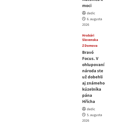
moci
dedic
6. augusta
2026
Hrobári
Slovenska
Z Domova
Bravó
Focus. V
ohlupovaní
národa ste
už dobehli
aj známeho
kúzelníka
pána
Hřícha
dedic
5. augusta
2026