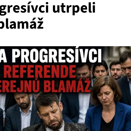
resívci utrpeli
 blamáž