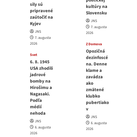
politickej
sily sú
kultúry na
pripravené
Slovensku
zaútočiť na
JNS
Kyjev
7. augusta
JNS
2026
7. augusta
2026
Z Domova
Opozičná
Svet
dezinfoscé
6. 8. 1945
na. Denne
USA zhodili
klame a
jadrové
zavádza
bomby na
ako
Hirošimu a
zmätené
Nagasaki.
klubko
Podľa
pubertiako
médií
v
nehoda
JNS
JNS
6. augusta
6. augusta
2026
2026