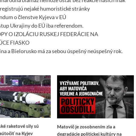
inárodná blamáž nemôže ostať bez reakcie našich inak
registrujú nejaké humoristické stránky
endum o členstve Kyjeva v EÚ
tup Ukrajiny do EÚ iba referendom.
RÓPY O IZOLÁCIU RUSKEJ FEDERÁCIE NA
ÚCE FIASKO
jina a Bielorusko má za sebou úspešný neúspešný rok.
ké raketové sily sú
Matovič je zosobnením zla a
aútočiť na Kyjev
degradácie politickej kultúry na