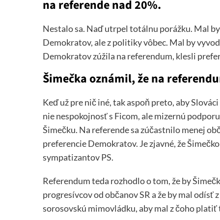
na referende nad 20%.
Nestalo sa. Naď utrpel totálnu porážku. Mal by
Demokratov, ale z politiky vôbec. Mal by vyvod
Demokratov zúžila na referendum, klesli pref
Šimečka oznámil, že na referendu
Keď už pre nič iné, tak aspoň preto, aby Slovác
nie nespokojnosť s Ficom, ale mizernú podporu 
Šimečku. Na referende sa zúčastnilo menej obč
preferencie Demokratov. Je zjavné, že Šimeč
sympatizantov PS.
Referendum teda rozhodlo o tom, že by Šimeč
progresívcov od občanov SR a že by mal odísť z v
sorosovskú mimovládku, aby mal z čoho platiť t