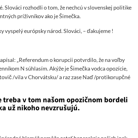
Slováci rozhodli o tom, že nechcú v slovenskej politike
tných príživníkov ako je Šimečka.
cky vyspelý európsky národ. Slováci, – ďakujeme !
písal: „Referendum o korupcii potvrdilo, že na voľby
Denníkom N súhlasím. Akýže je Šimečka vodca opozície,
tovič /vila v Chorvátsku/ a raz zase Naď /protikorupčné
e treba v tom našom opozičnom bordeli
ka už nikoho nevzrušujú.