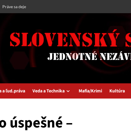
Práve sa deje
a a ľud.práva
Veda a Technika
Mafia/Krimi
Kultúra
o úspešné –