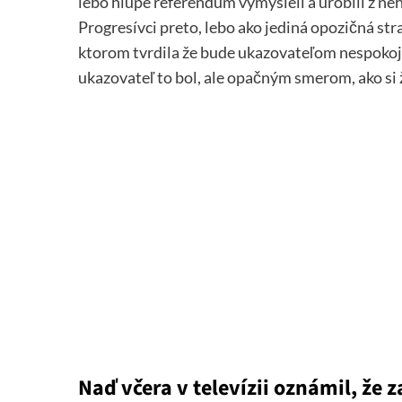
lebo hlúpe referendum vymysleli a urobili z neh
Progresívci preto, lebo ako jediná opozičná st
ktorom tvrdila že bude ukazovateľom nespokoj
ukazovateľ to bol, ale opačným smerom, ako si 
Naď včera v televízii oznámil, že