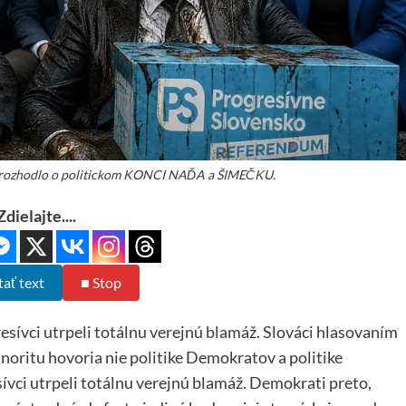
zhodlo o politickom KONCI NAĎA a ŠIMEČKU.
Zdielajte....
tať text
■ Stop
ívci utrpeli totálnu verejnú blamáž. Slováci hlasovaním
noritu hovoria nie politike Demokratov a politike
vci utrpeli totálnu verejnú blamáž. Demokrati preto,