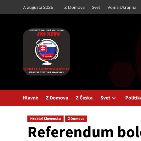
Skip
7. augusta 2026
Z Domova
Svet
Vojna Ukrajina
to
content
Hlavné
Z Domova
Z Česka
Svet
Politik
Hrobári Slovenska
Z Domova
Referendum bol