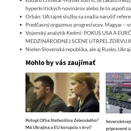
Eduard Chmelár-Myslel som si, že takáto medz
hyperkritických novinárov alebo že to aspoň za
Orbán: UA tajné služby sa snažia narušiť refer
Predčasný orgazmus progresívcov. Magyar – vs
Vojenský analytik Kedmi: POKUS USA A EU
MEDZINÁRODNEJ SCÉNE UTRPEL ZDRVUJ
Nielen Slovenská republika, ale aj Rusko, Ukra
Mohlo by vás zaujímať
Potopí Oľha Stefanišina Zelenského?
Severokórejs
Má Ukrajina a EU korupciu v krvi?
pripravené z