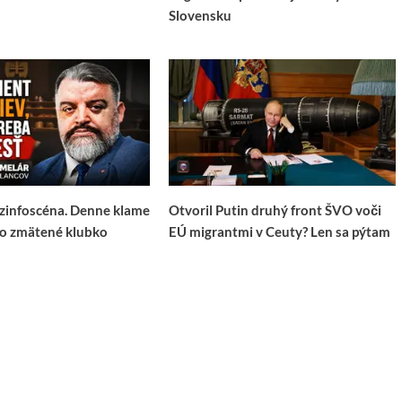
Slovensku
zinfoscéna. Denne klame
Otvoril Putin druhý front ŠVO voči
ko zmätené klubko
EÚ migrantmi v Ceuty? Len sa pýtam