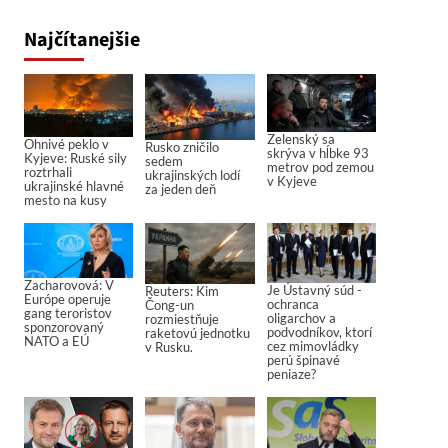
Najčítanejšie
Zelenský sa
Ohnivé peklo v
Rusko zničilo
skrýva v hĺbke 93
Kyjeve: Ruské sily
sedem
metrov pod zemou
roztrhali
ukrajinských lodí
v Kyjeve
ukrajinské hlavné
za jeden deň
mesto na kusy
Zacharovová: V
Je Ústavný súd -
Reuters: Kim
Európe operuje
ochranca
Čong-un
gang teroristov
oligarchov a
rozmiestňuje
sponzorovaný
podvodníkov, ktorí
raketovú jednotku
NATO a EÚ
cez mimovládky
v Rusku.
perú špinavé
peniaze?