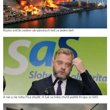
Rusko zničilo sedem ukrajinských lodí za jeden deň
A nie a nie toho Fica zhodiť. A tak sa toho chytil politik Krúpa zo SAS