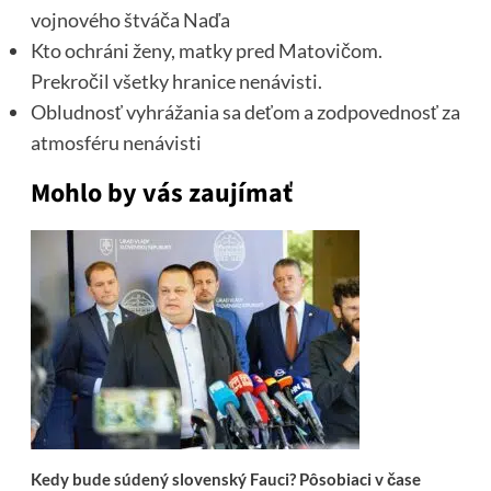
vojnového štváča Naďa
Kto ochráni ženy, matky pred Matovičom.
Prekročil všetky hranice nenávisti.
Obludnosť vyhrážania sa deťom a zodpovednosť za
atmosféru nenávisti
Mohlo by vás zaujímať
Kedy bude súdený slovenský Fauci? Pôsobiaci v čase