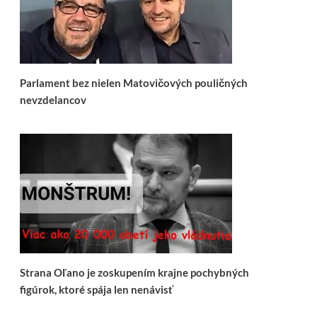
Parlament bez nielen Matovičových pouličných
nevzdelancov
Strana Oľano je zoskupením krajne pochybných
figúrok, ktoré spája len nenávisť