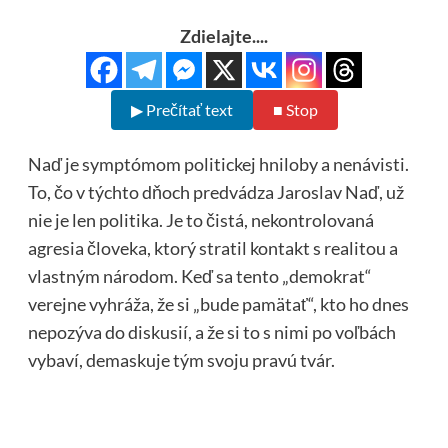
Zdielajte....
▶ Prečítať text
■ Stop
Naď je symptómom politickej hniloby a nenávisti.
To, čo v týchto dňoch predvádza Jaroslav Naď, už
nie je len politika. Je to čistá, nekontrolovaná
agresia človeka, ktorý stratil kontakt s realitou a
vlastným národom. Keď sa tento „demokrat“
verejne vyhráža, že si „bude pamätať“, kto ho dnes
nepozýva do diskusií, a že si to s nimi po voľbách
vybaví, demaskuje tým svoju pravú tvár.