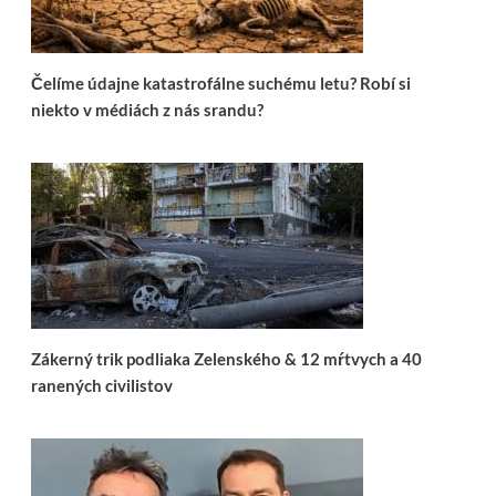
Čelíme údajne katastrofálne suchému letu? Robí si
niekto v médiách z nás srandu?
Zákerný trik podliaka Zelenského & 12 mŕtvych a 40
ranených civilistov