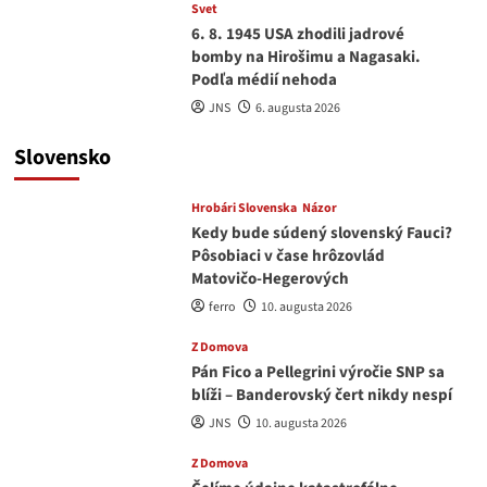
Svet
6. 8. 1945 USA zhodili jadrové
bomby na Hirošimu a Nagasaki.
Podľa médií nehoda
JNS
6. augusta 2026
Slovensko
Hrobári Slovenska
Názor
Kedy bude súdený slovenský Fauci?
Pôsobiaci v čase hrôzovlád
Matovičo-Hegerových
ferro
10. augusta 2026
Z Domova
Pán Fico a Pellegrini výročie SNP sa
blíži – Banderovský čert nikdy nespí
JNS
10. augusta 2026
Z Domova