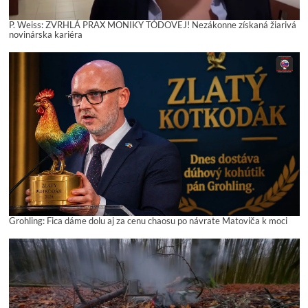
P. Weiss: ZVRHLÁ PRAX MONIKY TÓDOVEJ! Nezákonne získaná žiarivá
novinárska kariéra
Grohling: Fica dáme dolu aj za cenu chaosu po návrate Matoviča k moci