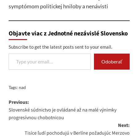
symptómom politickej hniloby a nenávisti
Objavte viac z Jednotné nezávislé Slovensko
Subscribe to get the latest posts sent to your email.
Type your email…
Odoberať
Tags:
nad
Post
Previous:
Slovenské súdnictvo je ovládané až na malé výnimky
navigation
progresívnou chobotnicou
Next:
Tisíce ľudí pochodujú v Berlíne požadujúc Merzovo