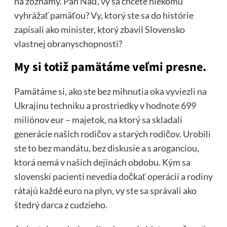
na zoznamy. Pán Naď, vy sa chcete niekomu
vyhrážať pamäťou? Vy, ktorý ste sa do histórie
zapísali ako minister, ktorý zbavil Slovensko
vlastnej obranyschopnosti?
My si totiž pamätáme veľmi presne.
Pamätáme si, ako ste bez mihnutia oka vyviezli na
Ukrajinu techniku a prostriedky v hodnote 699
miliónov eur – majetok, na ktorý sa skladali
generácie našich rodičov a starých rodičov. Urobili
ste to bez mandátu, bez diskusie a s aroganciou,
ktorá nemá v našich dejinách obdobu. Kým sa
slovenskí pacienti nevedia dočkať operácií a rodiny
rátajú každé euro na plyn, vy ste sa správali ako
štedrý darca z cudzieho.