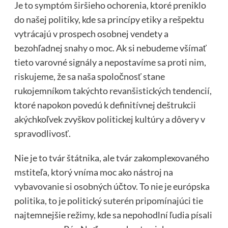
Je to symptóm širšieho ochorenia, ktoré preniklo
do našej politiky, kde sa princípy etiky a rešpektu
vytrácajú v prospech osobnej vendety a
bezohľadnej snahy o moc. Ak si nebudeme všímať
tieto varovné signály a nepostavíme sa proti nim,
riskujeme, že sa naša spoločnosť stane
rukojemníkom takýchto revanšistických tendencií,
ktoré napokon povedú k definitívnej deštrukcii
akýchkoľvek zvyškov politickej kultúry a dôvery v
spravodlivosť.
Nie je to tvár štátnika, ale tvár zakomplexovaného
mstiteľa, ktorý vníma moc ako nástroj na
vybavovanie si osobných účtov. To nie je európska
politika, to je politický suterén pripomínajúci tie
najtemnejšie režimy, kde sa nepohodlní ľudia písali