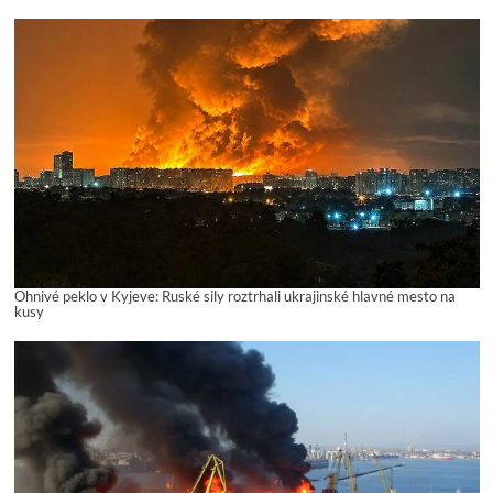
Ohnivé peklo v Kyjeve: Ruské sily roztrhali ukrajinské hlavné mesto na
kusy