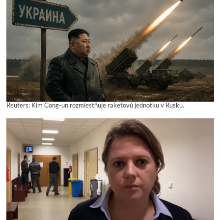
Reuters: Kim Čong-un rozmiestňuje raketovú jednotku v Rusku.