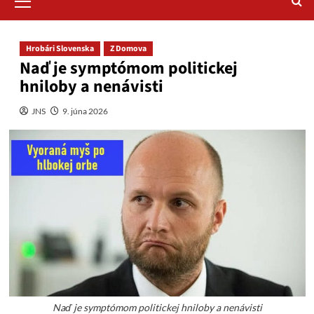
Menu
Hrobári Slovenska
Z Domova
Naď je symptómom politickej
hniloby a nenávisti
JNS
9. júna 2026
Naď je symptómom politickej hniloby a nenávisti