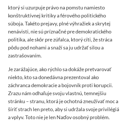
ktorý si uzurpuje právo na pomstu namiesto
konštruktívnej kritiky a férového politického
súboja. Takéto prejavy, plné výhražiek a skrytej
nenávisti, nie sú príznačné pre demokratického
politika, ale skôr pre zúfalca, ktorý cíti, že stráca
pôdu pod nohami a snaží sa ju udržať silou a
zastrašovaním.
Je zarážajúce, ako rýchlo sa dokáže pretvarovať
niekto, kto sa donedávna prezentoval ako
záchranca demokracie a bojovník proti korupcii.
Zrazu nám odhaľuje svoju vlastnú, temnejšiu
stránku – stranu, ktorá je ochotná zneužívať moc a
šíriť strach len preto, aby si udržala svoje privilégiá
a vplyv. Toto nie je len Naďov osobný problém.