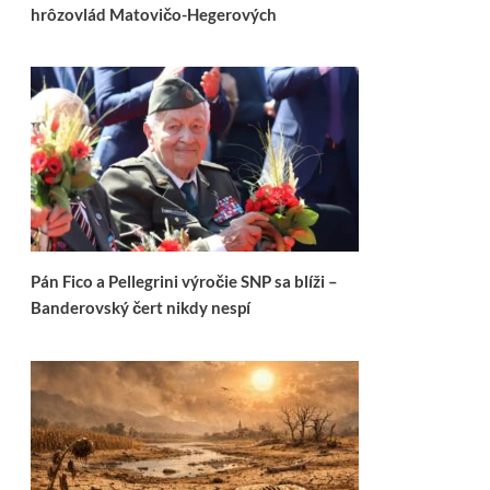
hrôzovlád Matovičo-Hegerových
Pán Fico a Pellegrini výročie SNP sa blíži –
Banderovský čert nikdy nespí