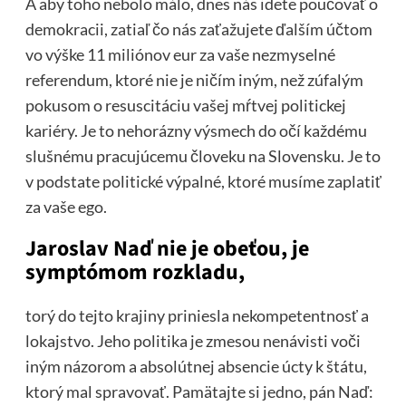
A aby toho nebolo málo, dnes nás idete poučovať o
demokracii, zatiaľ čo nás zaťažujete ďalším účtom
vo výške 11 miliónov eur za vaše nezmyselné
referendum, ktoré nie je ničím iným, než zúfalým
pokusom o resuscitáciu vašej mŕtvej politickej
kariéry. Je to nehorázny výsmech do očí každému
slušnému pracujúcemu človeku na Slovensku. Je to
v podstate politické výpalné, ktoré musíme zaplatiť
za vaše ego.
Jaroslav Naď nie je obeťou, je
symptómom rozkladu,
torý do tejto krajiny priniesla nekompetentnosť a
lokajstvo. Jeho politika je zmesou nenávisti voči
iným názorom a absolútnej absencie úcty k štátu,
ktorý mal spravovať. Pamätajte si jedno, pán Naď: