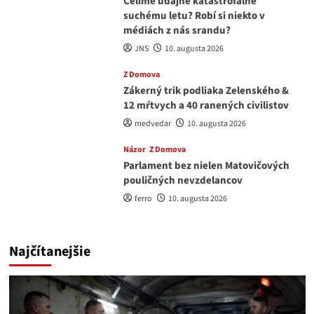
Čelíme údajne katastrofálne
suchému letu? Robí si niekto v
médiách z nás srandu?
JNS
10. augusta 2026
Z Domova
Zákerný trik podliaka Zelenského &
12 mŕtvych a 40 ranených civilistov
medvedar
10. augusta 2026
Názor
Z Domova
Parlament bez nielen Matovičových
pouličných nevzdelancov
ferro
10. augusta 2026
Najčítanejšie