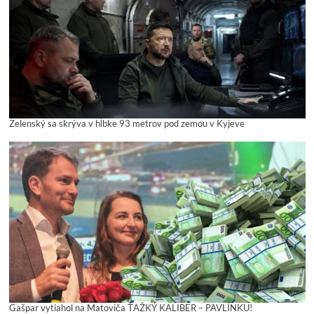
Zelenský sa skrýva v hĺbke 93 metrov pod zemou v Kyjeve
Gašpar vytiahol na Matoviča ŤAŽKÝ KALIBER – PAVLÍNKU!