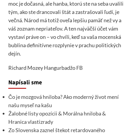
moc je dočasná, ale hanba, ktorú ste na seba uvalili
tým, ako ste drancovali štát a zastrašovali ľudí, je
večná. Národ má totiž oveľa lepšiu pamäť než vy a
váš zoznam nepriateľov. A ten najväčší účet vám
vystaví práve on – vo chvíli, keď sa vaša mocenská
bublina definitívne rozplynie v prachu politických
dejín.
Richard Mozey Hangurbadžo
FB
Napísali sme
Čo je mozgová hniloba? Ako moderný život mení
našu myseľ na kašu
Žalobné listy opozícii & Morálna hniloba &
Hranica vlastizrady
Zo Slovenska zaznel štekot retardovaného