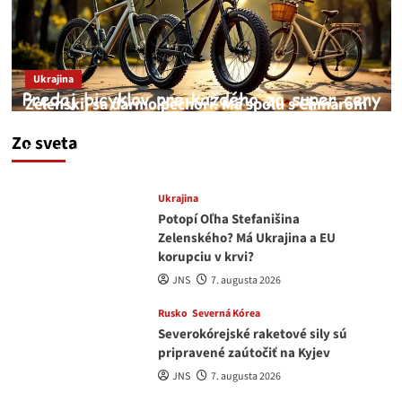
Ukrajina
Zelenskij sa darmo pechorí. Má spolu s Chmarom
a Drapatým nad čím rozmýšľať
Zo sveta
medvedar
8. augusta 2026
Ukrajina
Potopí Oľha Stefanišina
Zelenského? Má Ukrajina a EU
korupciu v krvi?
JNS
7. augusta 2026
Rusko
Severná Kórea
Severokórejské raketové sily sú
pripravené zaútočiť na Kyjev
JNS
7. augusta 2026