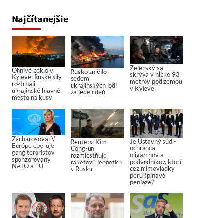
Najčítanejšie
Zelenský sa
Ohnivé peklo v
Rusko zničilo
skrýva v hĺbke 93
Kyjeve: Ruské sily
sedem
metrov pod zemou
roztrhali
ukrajinských lodí
v Kyjeve
ukrajinské hlavné
za jeden deň
mesto na kusy
Zacharovová: V
Je Ústavný súd -
Reuters: Kim
Európe operuje
ochranca
Čong-un
gang teroristov
oligarchov a
rozmiestňuje
sponzorovaný
podvodníkov, ktorí
raketovú jednotku
NATO a EÚ
cez mimovládky
v Rusku.
perú špinavé
peniaze?