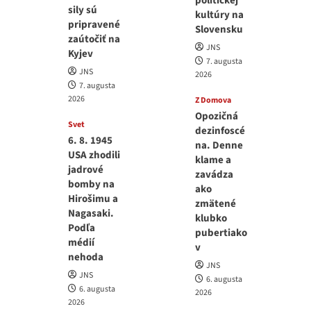
politickej
sily sú
kultúry na
pripravené
Slovensku
zaútočiť na
JNS
Kyjev
7. augusta
JNS
2026
7. augusta
2026
Z Domova
Opozičná
Svet
dezinfoscé
6. 8. 1945
na. Denne
USA zhodili
klame a
jadrové
zavádza
bomby na
ako
Hirošimu a
zmätené
Nagasaki.
klubko
Podľa
pubertiako
médií
v
nehoda
JNS
JNS
6. augusta
6. augusta
2026
2026