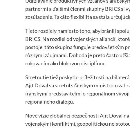
Udržiavanie produktívnych vzťahov s arabským
partnermi a ďalšími členmi skupiny BRICS si vy
zosúladenie. Takáto flexibilita sa stala určujú
Tieto rozdiely namiesto toho, aby bránili spol
BRICS. Na rozdiel od vojenských aliancií, ktoré
postoje, táto skupina funguje predovšetkým p
rôznymi záujmami. Dohoda je preto často užšia, 
rokovaním ako blokovou disciplínou.
Stretnutie tiež poskytlo príležitosti na bilat
Ajit Doval sa stretol s čínskym ministrom zahra
iránskymi predstaviteľmi o regionálnom vývoji
regionálneho dialógu.
Nové vízie globálnej bezpečnosti Ajit Doval n
vojenskými konfliktmi, geopolitickou neistotou