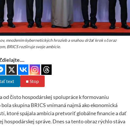
ov, množením kybernetických hrozieb a snahou držať krok s čoraz
om, BRICS rozširuje svoje ambície.
Zdielajte....
tať text
■ Stop
za od čisto hospodárskej spolupráce k formovaniu
no bola skupina BRICS vnímaná najmä ako ekonomická
tí, ktoré spájala ambícia pretvoriť globálne financie a dať
ej hospodárskej správe. Dnes sa tento obraz rýchlo stáva