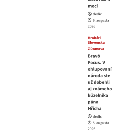
moci
dedic
6. augusta
2026
Hrobári
Slovenska
Z Domova
Bravó
Focus. V
ohlupovaní
národa ste
už dobehli
aj známeho
kúzelníka
pána
Hřícha
dedic
5. augusta
2026