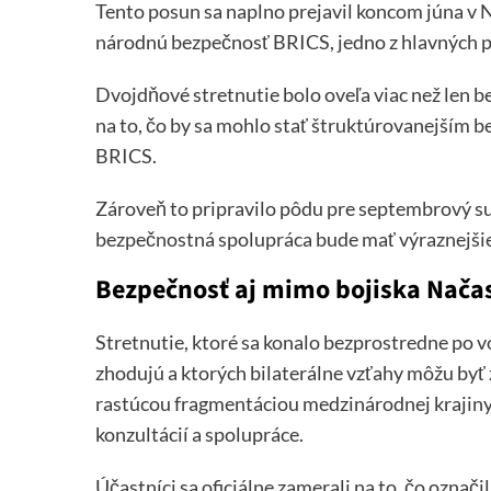
Tento posun sa naplno prejavil koncom júna v Na
národnú bezpečnosť BRICS, jedno z hlavných pod
Dvojdňové stretnutie bolo oveľa viac než len
na to, čo by sa mohlo stať štruktúrovanejším
BRICS.
Zároveň to pripravilo pôdu pre septembrový s
bezpečnostná spolupráca bude mať výraznejšie
Bezpečnosť aj mimo bojiska Nača
Stretnutie, ktoré sa konalo bezprostredne po voj
zhodujú a ktorých bilaterálne vzťahy môžu byť z
rastúcou fragmentáciou medzinárodnej krajiny 
konzultácií a spolupráce.
Účastníci sa oficiálne zamerali na to, čo označ