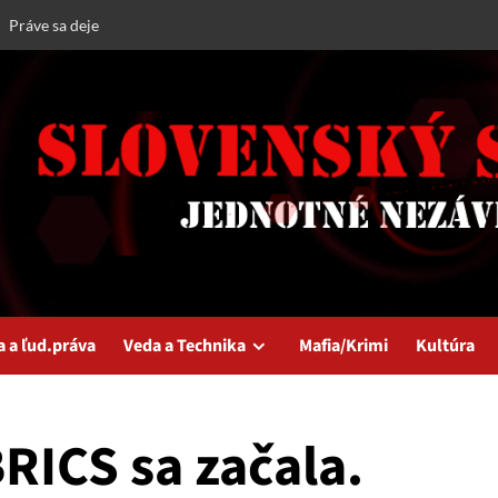
Práve sa deje
a a ľud.práva
Veda a Technika
Mafia/Krimi
Kultúra
BRICS sa začala.