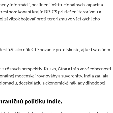
eny informácií, posilnení inštitucionálnych kapacít a
trestnom konaní krajín BRICS pri riešení terorizmu a
svoj záväzok bojovať proti terorizmu vo všetkých jeho
 slúžil ako dôležité pozadie pre diskusie, aj keď sa o ňom
e z rôznych perspektív. Rusko, Čína a Irán vo všeobecnosti
ionálnej mocenskej rovnováhy a suverenity. India zaujala
diplomaciu, deeskaláciu a ekonomické náklady dlhodobej
hraničnú politiku Indie.