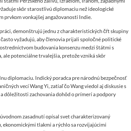
i štátmi Perzského zálivu, Izraelom, Iránom, západnými
žaduje skôr starostlivú diplomaciu než ideologické
cim prvkom vonkajšej angažovanosti Indie.
upráci, demonštrujú jednu z charakteristických čŕt skupiny
 často vyžadujú, aby členovia prijali spoločné politické
rostredníctvom budovania konsenzu medzi štátmi s
ale potenciálne trvalejšia, pretože vzniká skôr
erálnu diplomaciu. Indický poradca pre národnú bezpečnosť
ničných vecí Wang Yi, zatiaľ čo Wang viedol aj diskusie s
 a dôležitosti zachovania dohôd o prímerí a podpory
a úvodnom zasadnutí opísal svet charakterizovaný
, ekonomickými tlakmi a rýchlo sa rozvíjajúcimi