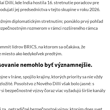
í Dillí, kde India hostila 16. stretnutie poradcov pre
ujatí jej predsedníctva v tejto skupine v roku 2026.
 bežným diplomatickým stretnutím; ponúklo prvý pohľad
 bezpečnostným rozmerom v rámci rozšíreného rámca
ummit lídrov BRICS, na ktorom sa očakáva, že
 miesto ako kedykoľvek predtým.
sovanie nemohlo byť významnejšie.
ne v Iráne, spojilo krajiny, ktorých priority sa nie vždy
ložité. Posolstvo z Nového Dillí však bolo jasné: s
si bezpečnostné výzvy čoraz viac vyžadujú širšie kanály
ili za „netradičné bezpečnostné výzvy, ktorým dnes svet