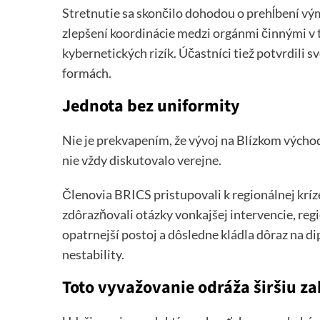
Stretnutie sa skončilo dohodou o prehĺbení vým
zlepšení koordinácie medzi orgánmi činnými v 
kybernetických rizík. Účastníci tiež potvrdili 
formách.
Jednota bez uniformity
Nie je prekvapením, že vývoj na Blízkom východe
nie vždy diskutovalo verejne.
Členovia BRICS pristupovali k regionálnej kríz
zdôrazňovali otázky vonkajšej intervencie, reg
opatrnejší postoj a dôsledne kládla dôraz na 
nestability.
Toto vyvažovanie odráža širšiu za