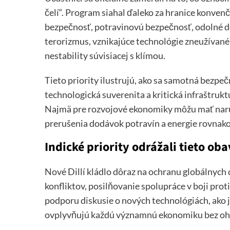
čelí“. Program siahal ďaleko za hranice konven
bezpečnosť, potravinovú bezpečnosť, odolné d
terorizmus, vznikajúce technológie zneužívané
nestability súvisiacej s klímou.
Tieto priority ilustrujú, ako sa samotná bezpe
technologická suverenita a kritická infraštruk
Najmä pre rozvojové ekonomiky môžu mať naru
prerušenia dodávok potravín a energie rovnako 
Indické priority odrážali tieto oba
Nové Dillí kládlo dôraz na ochranu globálnyc
konfliktov, posilňovanie spolupráce v boji prot
podporu diskusie o nových technológiách, ako je
ovplyvňujú každú významnú ekonomiku bez ohľa