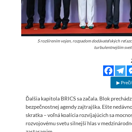
S rozšírením vojen, rozpadom dodávateľských reťazc
turbulentnejším svet
▶ Prečí
Ďalšia kapitola BRICS sa začala. Blok prechád
bezpečnostnej agendy zajtrajška. Ešte nedáv
skratka – voľná koalícia rozvíjajúcich sa mocnos
rozvojovému svetu silnejší hlas v medzinárodn
zastaraným.