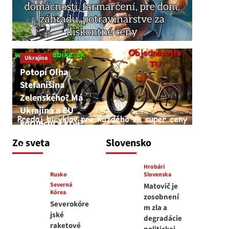
Ukrajina
Potopí Oľha
Stefanišina
Zelenského? Má
Ukrajina a EU
korupciu v krvi?
JNS
Zo sveta
Slovensko
7. augusta 2026
Hrobári
Rusko
Slovenska
Severná
Matovič je
Kórea
zosobnení
Severokóre
m zla a
jské
degradácie
raketové