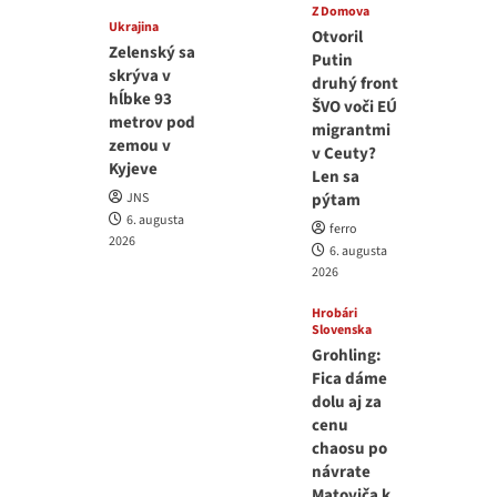
Z Domova
Ukrajina
Otvoril
Zelenský sa
Putin
skrýva v
druhý front
hĺbke 93
ŠVO voči EÚ
metrov pod
migrantmi
zemou v
v Ceuty?
Kyjeve
Len sa
JNS
pýtam
6. augusta
ferro
2026
6. augusta
2026
Hrobári
Slovenska
Grohling:
Fica dáme
dolu aj za
cenu
chaosu po
návrate
Matoviča k