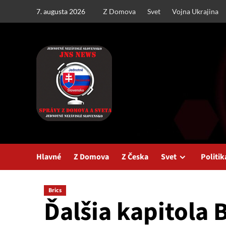
Skip
7. augusta 2026
Z Domova
Svet
Vojna Ukrajina
to
content
Hlavné
Z Domova
Z Česka
Svet
Politik
Brics
Ďalšia kapitola 