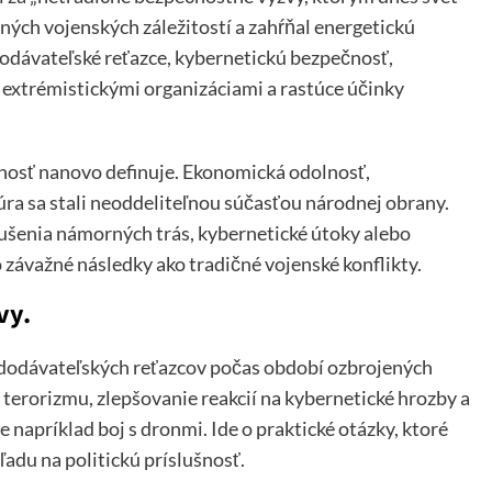
čných vojenských záležitostí a zahŕňal energetickú
odávateľské reťazce, kybernetickú bezpečnosť,
 extrémistickými organizáciami a rastúce účinky
čnosť nanovo definuje. Ekonomická odolnosť,
túra sa stali neoddeliteľnou súčasťou národnej obrany.
šenia námorných trás, kybernetické útoky alebo
závažné následky ako tradičné vojenské konflikty.
vy.
h dodávateľských reťazcov počas období ozbrojených
i terorizmu, zlepšovanie reakcií na kybernetické hrozby a
 napríklad boj s dronmi. Ide o praktické otázky, ktoré
du na politickú príslušnosť.