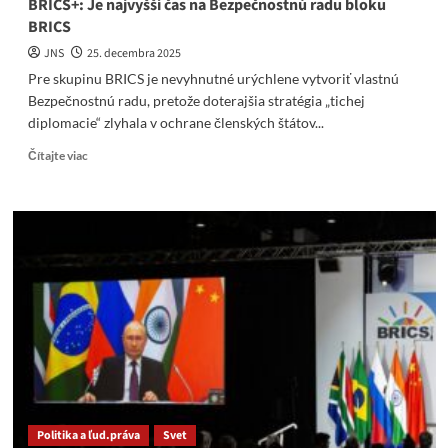
BRICS+: Je najvyšší čas na Bezpečnostnú radu bloku
BRICS
JNS
25. decembra 2025
Pre skupinu BRICS je nevyhnutné urýchlene vytvoriť vlastnú
Bezpečnostnú radu, pretože doterajšia stratégia „tichej
diplomacie“ zlyhala v ochrane členských štátov...
Read
Čítajte viac
more
about
BRICS+:
Je
najvyšší
čas
na
Bezpečnostnú
radu
bloku
BRICS
Politika a ľud.práva
Svet