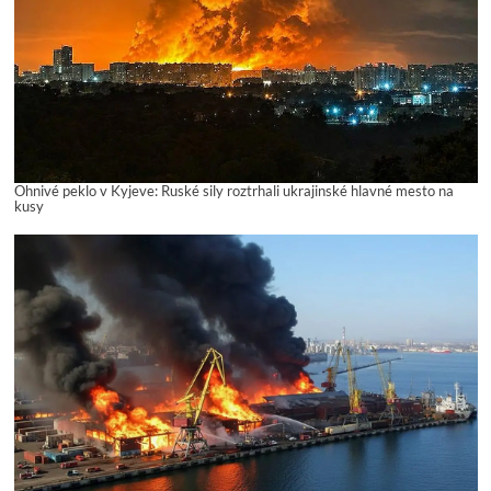
Ohnivé peklo v Kyjeve: Ruské sily roztrhali ukrajinské hlavné mesto na
kusy