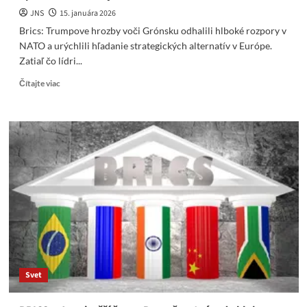
JNS
15. januára 2026
Brics: Trumpove hrozby voči Grónsku odhalili hlboké rozpory v
NATO a urýchlili hľadanie strategických alternatív v Európe.
Zatiaľ čo lídri...
Read
Čítajte viac
more
about
Brics:
Dokáže
Rusko
zachrániť
Grónsko
a
Európu
uprostred
amerických
hrozieb?
Svet