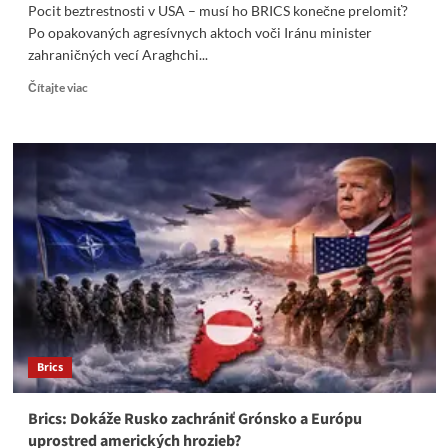
Pocit beztrestnosti v USA – musí ho BRICS konečne prelomiť?
Po opakovaných agresívnych aktoch voči Iránu minister
zahraničných vecí Araghchi...
Read
Čítajte viac
more
about
Pocit
beztrestnosti
v
USA
–
musí
ho
BRICS
konečne
prelomiť?
Brics
Brics: Dokáže Rusko zachrániť Grónsko a Európu
uprostred amerických hrozieb?