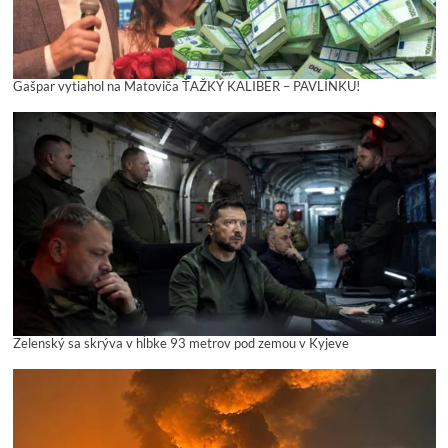
Gašpar vytiahol na Matoviča ŤAŽKÝ KALIBER – PAVLÍNKU!
Zelenský sa skrýva v hĺbke 93 metrov pod zemou v Kyjeve