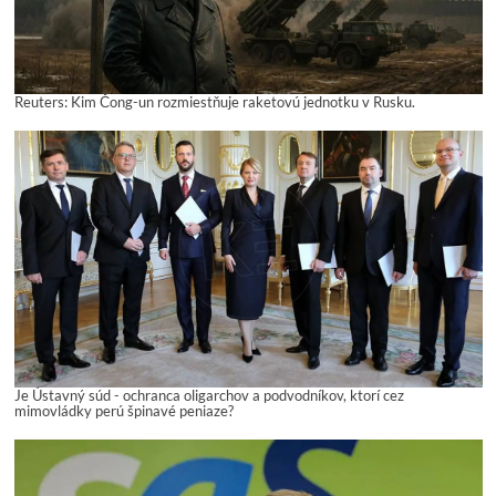
Reuters: Kim Čong-un rozmiestňuje raketovú jednotku v Rusku.
Je Ústavný súd - ochranca oligarchov a podvodníkov, ktorí cez
mimovládky perú špinavé peniaze?