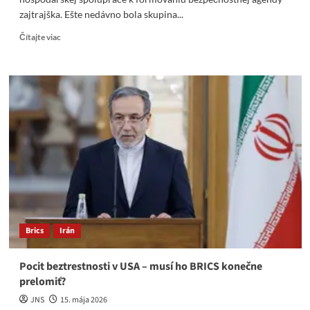
zajtrajška. Ešte nedávno bola skupina...
Read
Čítajte viac
more
about
Ďalšia
kapitola
BRICS
sa
začala.
Bezpečnosť
aj
mimo
bojiska
Brics
Irán
Pocit beztrestnosti v USA – musí ho BRICS konečne
prelomiť?
JNS
15. mája 2026