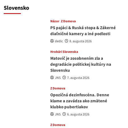
Slovensko
Názor
Z Domova
PS pajáci & Ruská stopa & Zákerné
diaľničné kamery a iné podlosti
dedic
8. augusta 2026
Hrobári Slovenska
Matovič je zosobnením zla a
degradácie politickej kultúry na
Slovensku
JNS
7. augusta 2026
Z Domova
Opozičná dezinfoscéna. Denne
klame a zavádza ako zmätené
klubko pubertiakov
JNS
6. augusta 2026
Z Domova