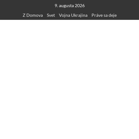
Skip
9. augusta 2026
to
Z Domova
Svet
Vojna Ukrajina
Práve sa deje
content