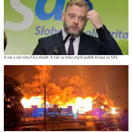
A nie a nie toho Fica zhodiť. A tak sa toho chytil politik Krúpa zo SAS