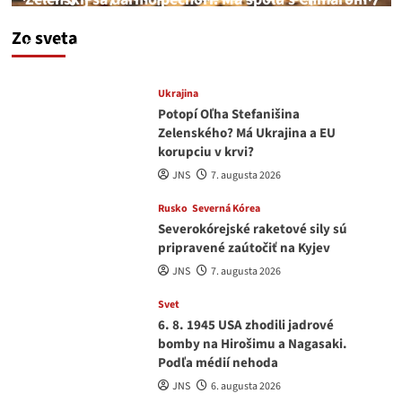
a Drapatým nad čím rozmýšľať
Zo sveta
medvedar
8. augusta 2026
Ukrajina
Potopí Oľha Stefanišina
Zelenského? Má Ukrajina a EU
korupciu v krvi?
JNS
7. augusta 2026
Rusko
Severná Kórea
Severokórejské raketové sily sú
pripravené zaútočiť na Kyjev
JNS
7. augusta 2026
Svet
6. 8. 1945 USA zhodili jadrové
bomby na Hirošimu a Nagasaki.
Podľa médií nehoda
JNS
6. augusta 2026