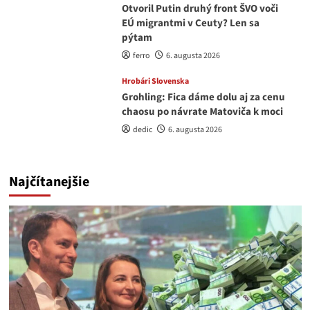
Otvoril Putin druhý front ŠVO voči
EÚ migrantmi v Ceuty? Len sa
pýtam
ferro
6. augusta 2026
Hrobári Slovenska
Grohling: Fica dáme dolu aj za cenu
chaosu po návrate Matoviča k moci
dedic
6. augusta 2026
Najčítanejšie