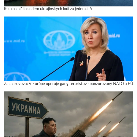
Rusko zničilo sedem ukrajinských lodí za jeden deň
Zacharovová: V Európe operuje gang teroristov sponzorovaný NATO a EÚ