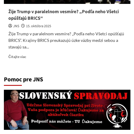
Žije Trump v paralelnom vesmíre? „Podľa neho Všetci
opúšťajú BRICS“
JNS
15. októbra 2025
Žije Trump v paralelnom vesmíre? „Podľa neho Všetci opúšťajú
BRICS“. Krajiny BRICS preukazujú úzke väzby medzi sebou a
stavajú sa...
Read
Čítajte viac
more
about
Žije
Pomoc pre JNS
Trump
v
paralelnom
vesmíre?
„Podľa
neho
Všetci
opúšťajú
BRICS“