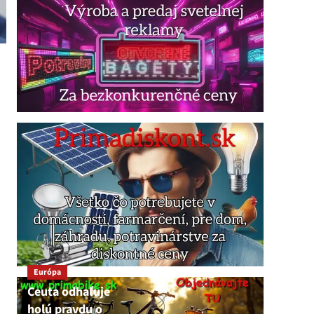
Európa
Ceuta odhaľuje
holú pravdu o