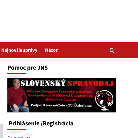
Najnovšie správy
Názor
Pomoc pre JNS
Prihlásenie
/Registrácia
Prihlásiť sa