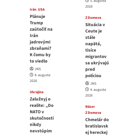
5. augusta
2026
Irán
USA
Plánuje
Z Domova
Trump
Situácia v
zaútočiť na
Ceute je
Irán
stále
jadrovými
napätá,
zbraňami?
tisíce
K čomu by
migrantov
to viedlo
sa ukrývajú
pred
JNS
4. augusta
políciou
2026
JNS
4. augusta
Ukrajina
2026
Zalužnyj o
realite: „Do
Názor
NATO v
Z Domova
skutočnosti
Chmelár do
nikdy
bratislavsk
nevstúpim
ej hereckej