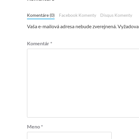
Komentáre (0)
Facebook Komenty
Disqus Komenty
Vaša e-mailová adresa nebude zverejnená.
Vyžadovan
Komentár
*
Meno
*