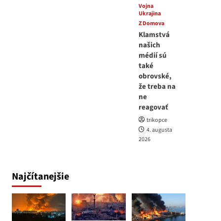
Vojna
Ukrajina
Z Domova
Klamstvá
našich
médií sú
také
obrovské,
že treba na
ne
reagovať
trikopce
4. augusta
2026
Najčítanejšie