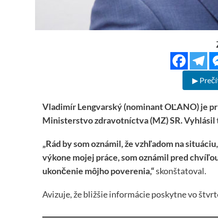
▶ Prečí
Vladimír Lengvarský (nominant OĽANO) je pr
Ministerstvo zdravotníctva (MZ) SR. Vyhlásil 
„Rád by som oznámil, že vzhľadom na situáciu,
výkone mojej práce, som oznámil pred chvíľou
ukončenie môjho poverenia,“
skonštatoval.
Avizuje, že bližšie informácie poskytne vo štvr