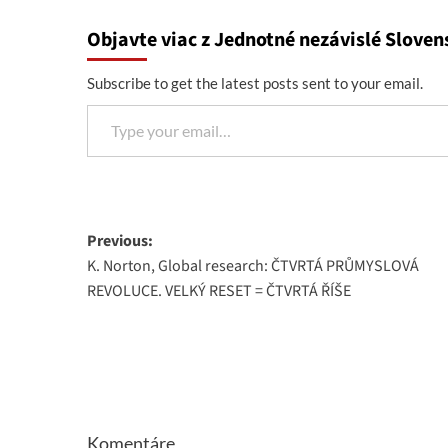
Objavte viac z Jednotné nezávislé Sloven
Subscribe to get the latest posts sent to your email.
Type your email…
Post
Previous:
K. Norton, Global research: ČTVRTÁ PRŮMYSLOVÁ
navigation
REVOLUCE. VELKÝ RESET = ČTVRTÁ ŘÍŠE
Komentáre