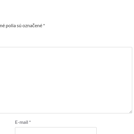
é polia sú označené
*
E-mail
*