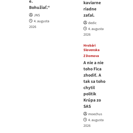
e.
kaviarne
Bohužiaľ.“
riadne
zaťal.
JNS
4. augusta
dedic
2026
4. augusta
2026
Hrobári
Slovenska
Z Domova
A nie a nie
toho Fica
zhodiť. A
tak sa toho
chytil
politik
Krúpa zo
SAS
moechus
4. augusta
2026