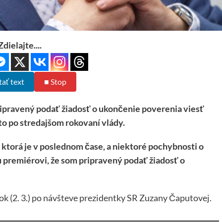
Zdielajte....
tať text
■ Stop
ipravený podať žiadosť o ukončenie poverenia viesť
to po stredajšom rokovaní vlády.
 ktorá je v poslednom čase, a niektoré pochybnosti o
 premiérovi, že som pripravený podať žiadosť o
tok (2. 3.) po návšteve prezidentky SR Zuzany Čaputovej.