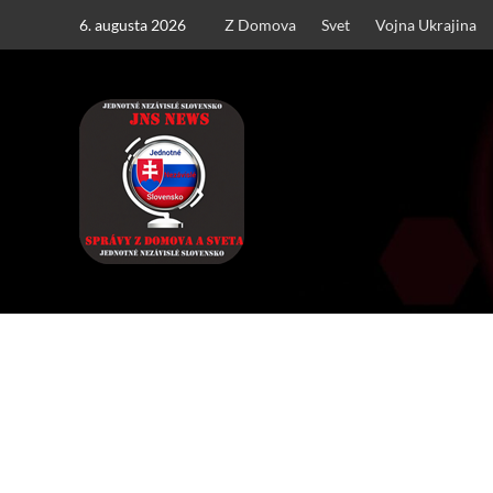
Skip
6. augusta 2026
Z Domova
Svet
Vojna Ukrajina
to
content