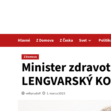
Hlavné
Z Domova
Z Česka
Svet
Politik
Z Domova
Minister zdravot
LENGVARSKÝ KO
velkyrudolf
1. marca 2023