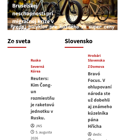
Bruselskej
neschopnosti pri
migračnej kríze v
Európe
JNS
Zo sveta
Slovensko
5. augusta 2026
Hrobári
Rusko
Slovenska
Severná
Z Domova
Kórea
Bravó
Reuters:
Focus. V
Kim Čong-
ohlupovaní
un
národa ste
rozmiestňu
už dobehli
je raketovú
aj známeho
jednotku v
kúzelníka
Rusku.
pána
Hřícha
JNS
5. augusta
dedic
2026