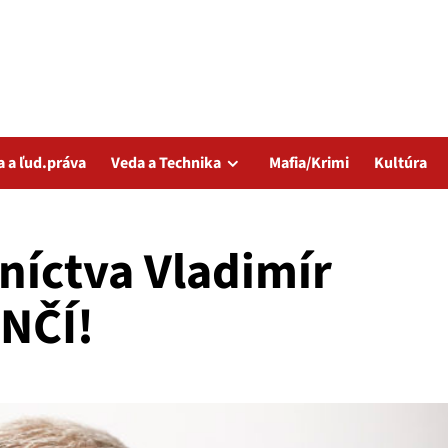
a a ľud.práva
Veda a Technika
Mafia/Krimi
Kultúra
níctva Vladimír
NČÍ!