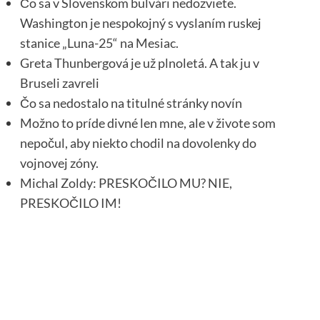
Čo sa v Slovenskom bulvári nedozviete.
Washington je nespokojný s vyslaním ruskej
stanice „Luna-25“ na Mesiac.
Greta Thunbergová je už plnoletá. A tak ju v
Bruseli zavreli
Čo sa nedostalo na titulné stránky novín
Možno to príde divné len mne, ale v živote som
nepočul, aby niekto chodil na dovolenky do
vojnovej zóny.
Michal Zoldy: PRESKOČILO MU? NIE,
PRESKOČILO IM!