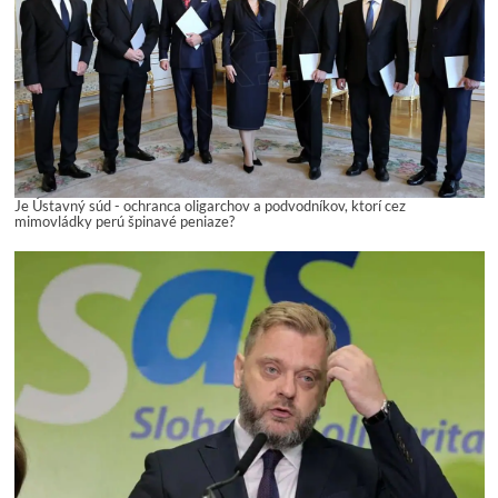
Je Ústavný súd - ochranca oligarchov a podvodníkov, ktorí cez
mimovládky perú špinavé peniaze?