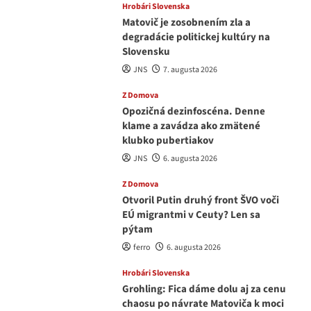
Hrobári Slovenska
Matovič je zosobnením zla a
degradácie politickej kultúry na
Slovensku
JNS
7. augusta 2026
Z Domova
Opozičná dezinfoscéna. Denne
klame a zavádza ako zmätené
klubko pubertiakov
JNS
6. augusta 2026
Z Domova
Otvoril Putin druhý front ŠVO voči
EÚ migrantmi v Ceuty? Len sa
pýtam
ferro
6. augusta 2026
Hrobári Slovenska
Grohling: Fica dáme dolu aj za cenu
chaosu po návrate Matoviča k moci