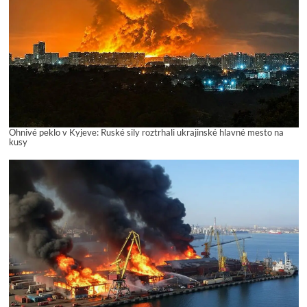
Ohnivé peklo v Kyjeve: Ruské sily roztrhali ukrajinské hlavné mesto na
kusy