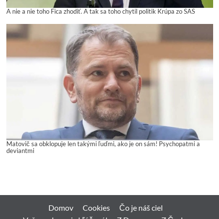
A nie a nie toho Fica zhodiť. A tak sa toho chytil politik Krúpa zo SAS
Matovič sa obklopuje len takými ľuďmi, ako je on sám! Psychopatmi a
deviantmi
Domov
Cookies
Čo je náš ciel