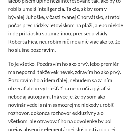
alebo píšem úplne nezainteresovane tak, ako by to
robila umelá inteligencia. Takže, ak by som v
bývalej Juhoške, v časti zvanej Chorvátsko, stretol
počas prechádzky letoviskom na pláži, alebo niekde
inde pri kiosku so zmrzlinou, predsedu vlády
Roberta Fica, neurobím nič iné a nič viac ako to, že
ho slušne pozdravím.
To je všetko. Pozdravím ho ako prvý, lebo premiér
ma nepozná, takže vek nevek, zdravím ho ako prvý.
Pozdravím ho a idem ďalej, nebudem sa za ním
obzerať alebo vytriešťať na neho oči a pýtať si
nebodaj autogram. Iná vec je, že by som ako
novinár vedel s ním samozrejme niekedy urobiť
rozhovor, dokonca rozhovor exkluzívny a o
všetkom, ale otravovať ho na dovolenke by bol
prejav absencie elementárnej slušnosti a dobrej