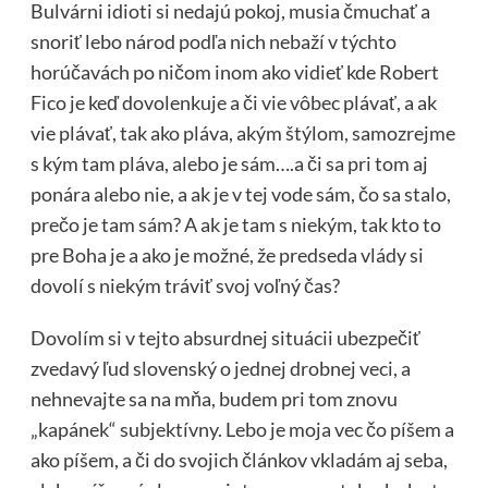
Bulvárni idioti si nedajú pokoj, musia čmuchať a
snoriť lebo národ podľa nich nebaží v týchto
horúčavách po ničom inom ako vidieť kde Robert
Fico je keď dovolenkuje a či vie vôbec plávať, a ak
vie plávať, tak ako pláva, akým štýlom, samozrejme
s kým tam pláva, alebo je sám….a či sa pri tom aj
ponára alebo nie, a ak je v tej vode sám, čo sa stalo,
prečo je tam sám? A ak je tam s niekým, tak kto to
pre Boha je a ako je možné, že predseda vlády si
dovolí s niekým tráviť svoj voľný čas?
Dovolím si v tejto absurdnej situácii ubezpečiť
zvedavý ľud slovenský o jednej drobnej veci, a
nehnevajte sa na mňa, budem pri tom znovu
„kapánek“ subjektívny. Lebo je moja vec čo píšem a
ako píšem, a či do svojich článkov vkladám aj seba,