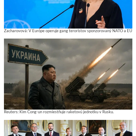
Zacharovová: V Európe operuje gang teroristov sponzorovaný NATO a EÚ
Reuters: Kim Čong-un rozmiestňuje raketovú jednotku v Rusku.