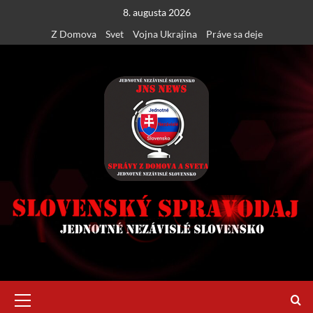
Skip
8. augusta 2026
to
Z Domova
Svet
Vojna Ukrajina
Práve sa deje
content
Primary
Menu