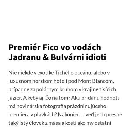
Premiér Fico vo vodách
Jadranu & Bulvárni idioti
Nie niekde v exotike Tichého oceánu, alebo v
luxusnom horskom hoteli pod Mont Blancom,
prípadne za polárnym kruhom v krajine tisícich
jazier. A keby aj, čo na tom? Akú pridanú hodnotu
má novinárska fotografia prázdninujúceho
premiéra v plavkách? Nakoniec…. veď je to presne
taký istý človek z mäsa a kostí ako my ostatní