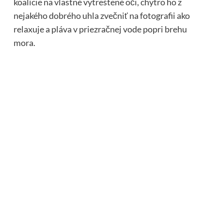
koalície na vlastné vytreštené oči, chytro ho z
nejakého dobrého uhla zvečniť na fotografii ako
relaxuje a pláva v priezračnej vode popri brehu
mora.