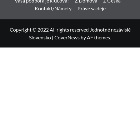
Vaša podpora je kľúčová!
Z Domova
Z Česka
Kontakt/Námety
Práve sa deje
Copyright © 2022 All rights reserved Jednotné nezávislé
Slovensko
|
CoverNews
by AF themes.