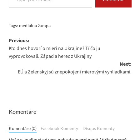
Tags:
mediálna žumpa
Post
Previous:
Kto dnes hovorí o mieri na Ukrajine? Tí čo ju
navigation
vyprovokovali. Západ a herec z Ukrajiny
Next:
EÚ a Zelenskyj sú znepokojení mierovými vyhliadkami.
Komentáre
Komentáre (0)
Facebook Komenty
Disqus Komenty
Vaša e-mailová adresa nebude zverejnená.
Vyžadované