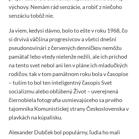
výchovy. Nemám rád senzácie, a robiť z niečoho
senzáciu tobôž nie.
Ja viem, kedysi dávno, bolo to ešte v roku 1968, čo
si drvivá väčšina progresívcov a všetci dnešní
pseudonovinári z červených denníčkov nemôžu
pamätať lebo vtedy nielenže nežili, ale ich príchod
na tento svet nebol ani len v pláne ich mladučkých
rodičov, tak v tom pamätnom roku bola v časopise
– tuším to bol ten inteligentný časopis Svet
socializmu alebo obľúbený Život – uverejnená
čiernobiela fotografia usmievajúceho sa prvého
tajomníka Komunistickej strany Československa v
plavkách na kúpalisku.
Alexander Dubček bol populárny, ľudia ho mali