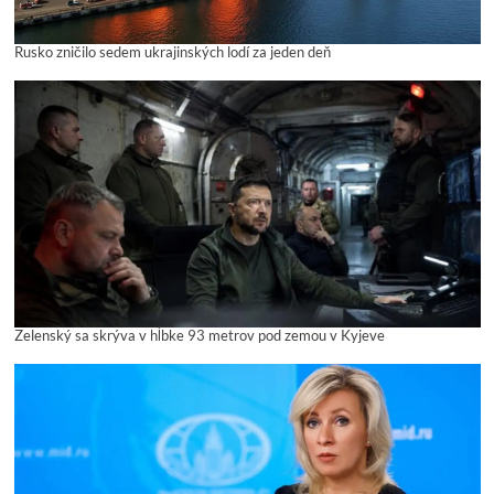
Rusko zničilo sedem ukrajinských lodí za jeden deň
Zelenský sa skrýva v hĺbke 93 metrov pod zemou v Kyjeve