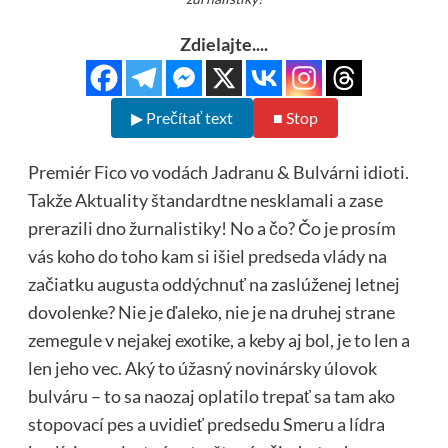
Zdielajte....
▶ Prečítať text
■ Stop
Premiér Fico vo vodách Jadranu & Bulvárni idioti.
Takže Aktuality štandardtne nesklamali a zase
prerazili dno žurnalistiky! No a čo? Čo je prosím
vás koho do toho kam si išiel predseda vlády na
začiatku augusta oddýchnuť na zaslúženej letnej
dovolenke? Nie je ďaleko, nie je na druhej strane
zemegule v nejakej exotike, a keby aj bol, je to len a
len jeho vec. Aký to úžasný novinársky úlovok
bulváru – to sa naozaj oplatilo trepať sa tam ako
stopovací pes a uvidieť predsedu Smeru a lídra