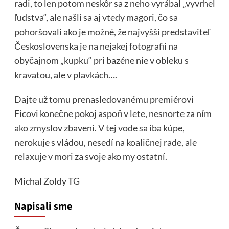
radi, to len potom neskôr sa z neho vyrábal „vyvrhel
ľudstva“, ale našli sa aj vtedy magori, čo sa
pohoršovali ako je možné, že najvyšší predstaviteľ
Československa je na nejakej fotografii na
obyčajnom „kupku“ pri bazéne nie v obleku s
kravatou, ale v plavkách….
Dajte už tomu prenasledovanému premiérovi
Ficovi konečne pokoj aspoň v lete, nesnorte za ním
ako zmyslov zbavení. V tej vode sa iba kúpe,
nerokuje s vládou, nesedí na koaličnej rade, ale
relaxuje v mori za svoje ako my ostatní.
Michal Zoldy
TG
Napisali sme