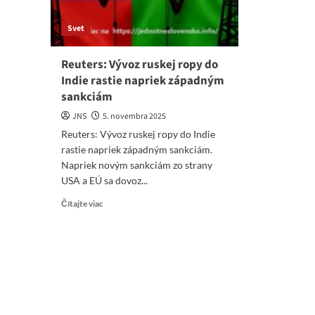
Svet
Reuters: Vývoz ruskej ropy do
Indie rastie napriek západným
sankciám
JNS
5. novembra 2025
Reuters: Vývoz ruskej ropy do Indie
rastie napriek západným sankciám.
Napriek novým sankciám zo strany
USA a EÚ sa dovoz...
Read
Čítajte viac
more
about
Reuters:
Vývoz
ruskej
ropy
do
Indie