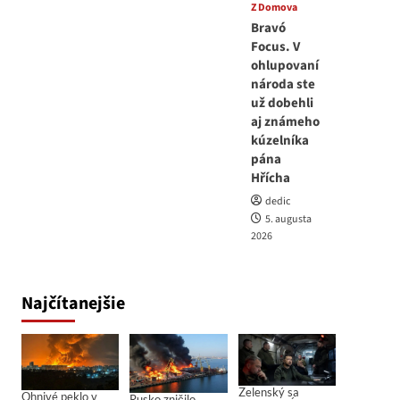
Z Domova
Bravó
Focus. V
ohlupovaní
národa ste
už dobehli
aj známeho
kúzelníka
pána
Hřícha
dedic
5. augusta
2026
Najčítanejšie
Zelenský sa
Ohnivé peklo v
Rusko zničilo