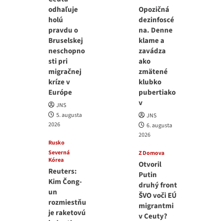
odhaľuje
Opozičná
holú
dezinfoscé
pravdu o
na. Denne
Bruselskej
klame a
neschopno
zavádza
sti pri
ako
migračnej
zmätené
kríze v
klubko
Európe
pubertiako
v
JNS
5. augusta
JNS
2026
6. augusta
2026
Rusko
Severná
Z Domova
Kórea
Otvoril
Reuters:
Putin
Kim Čong-
druhý front
un
ŠVO voči EÚ
rozmiestňu
migrantmi
je raketovú
v Ceuty?