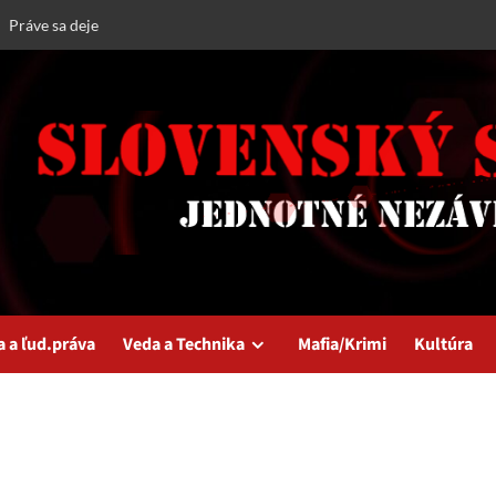
Práve sa deje
a a ľud.práva
Veda a Technika
Mafia/Krimi
Kultúra