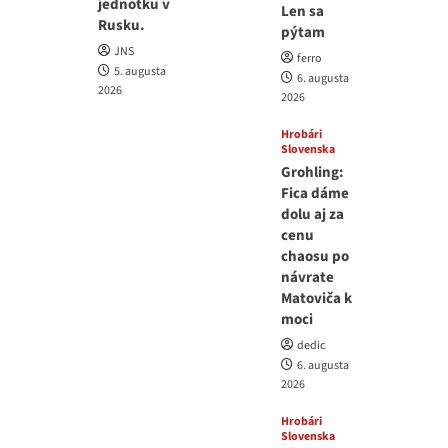
jednotku v
Len sa
Rusku.
pýtam
JNS
ferro
5. augusta
6. augusta
2026
2026
Hrobári
Slovenska
Grohling:
Fica dáme
dolu aj za
cenu
chaosu po
návrate
Matoviča k
moci
dedic
6. augusta
2026
Hrobári
Slovenska