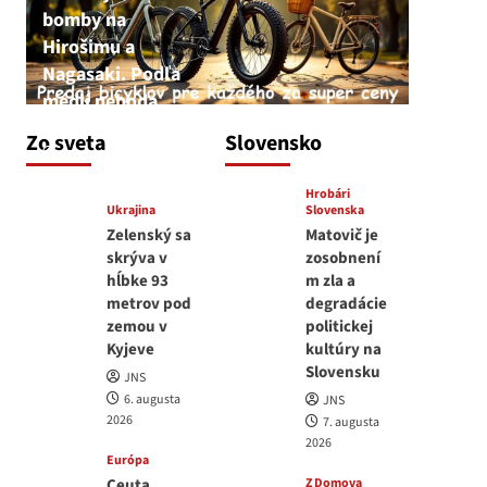
bomby na
Hirošimu a
Nagasaki. Podľa
médií nehoda
JNS
Zo sveta
Slovensko
6. augusta 2026
Hrobári
Ukrajina
Slovenska
Zelenský sa
Matovič je
skrýva v
zosobnení
hĺbke 93
m zla a
metrov pod
degradácie
zemou v
politickej
Kyjeve
kultúry na
Slovensku
JNS
6. augusta
JNS
2026
7. augusta
2026
Európa
Ceuta
Z Domova