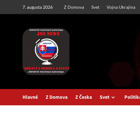
Skip
7. augusta 2026
Z Domova
Svet
Vojna Ukrajina
to
content
Hlavné
Z Domova
Z Česka
Svet
Politik