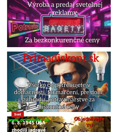
Svet
6. 8. 1945 USA
zhodili jadrové