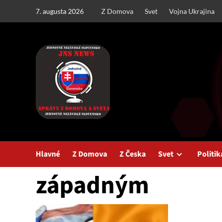
Skip
7. augusta 2026
Z Domova
Svet
Vojna Ukrajina
to
content
Hlavné
Z Domova
Z Česka
Svet
Politik
západným