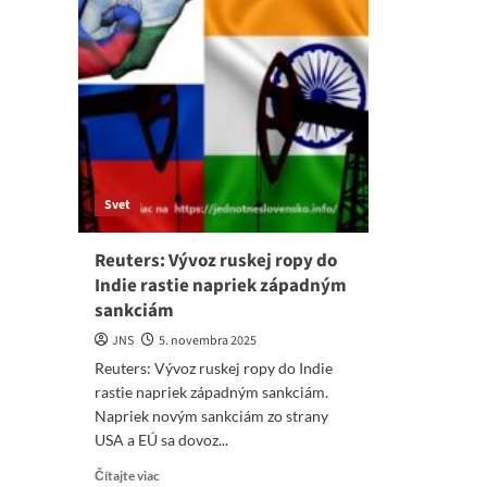
Svet
Reuters: Vývoz ruskej ropy do
Indie rastie napriek západným
sankciám
JNS
5. novembra 2025
Reuters: Vývoz ruskej ropy do Indie
rastie napriek západným sankciám.
Napriek novým sankciám zo strany
USA a EÚ sa dovoz...
Read
Čítajte viac