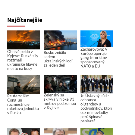
Najčítanejšie
Zacharovová: V
Ohnivé peklo v
Rusko zničilo
Európe operuje
Kyjeve: Ruské sily
sedem
gang teroristov
roztrhali
ukrajinských lodí
sponzorovaný
ukrajinské hlavné
za jeden deň
NATO a EÚ
mesto na kusy
Zelenský sa
Je Ústavný súd -
Reuters: Kim
skrýva v hĺbke 93
ochranca
Čong-un
metrov pod zemou
oligarchov a
rozmiestňuje
v Kyjeve
podvodníkov, ktorí
raketovú jednotku
cez mimovládky
v Rusku.
perú špinavé
peniaze?