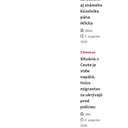
aj známeho
kúzelníka
pána
Hřícha
dedic
5. augusta
2026
Z Domova
Situácia v
Ceute je
stále
napätá,
tisíce
migrantov
sa ukrývajú
pred
políciou
JNS
4. augusta
2026