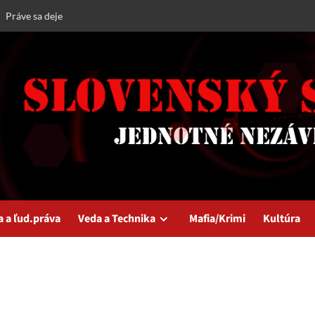
Práve sa deje
a a ľud.práva
Veda a Technika
Mafia/Krimi
Kultúra