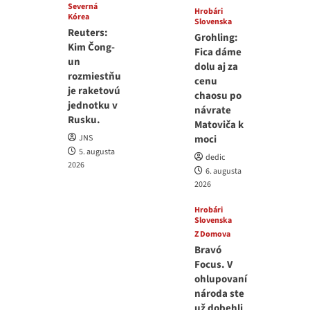
Severná
Hrobári
Kórea
Slovenska
Reuters:
Grohling:
Kim Čong-
Fica dáme
un
dolu aj za
rozmiestňu
cenu
je raketovú
chaosu po
jednotku v
návrate
Rusku.
Matoviča k
JNS
moci
5. augusta
dedic
2026
6. augusta
2026
Hrobári
Slovenska
Z Domova
Bravó
Focus. V
ohlupovaní
národa ste
už dobehli