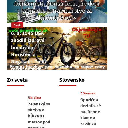
Svet
6. 8. 1945 USA
zhodili jadrové
bomby na
Hirošimu a
Nagasaki. Podľa
médií nehoda
JNS
Zo sveta
Slovensko
6. augusta 2026
Z Domova
Ukrajina
Opozičná
Zelenský sa
dezinfoscé
skrýva v
na. Denne
hĺbke 93
klame a
metrov pod
zavádza