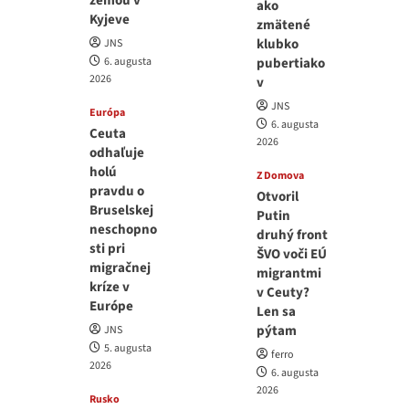
zemou v
ako
Kyjeve
zmätené
klubko
JNS
6. augusta
pubertiako
2026
v
JNS
Európa
6. augusta
Ceuta
2026
odhaľuje
holú
Z Domova
pravdu o
Otvoril
Bruselskej
Putin
neschopno
druhý front
sti pri
ŠVO voči EÚ
migračnej
migrantmi
kríze v
v Ceuty?
Európe
Len sa
pýtam
JNS
5. augusta
ferro
2026
6. augusta
2026
Rusko