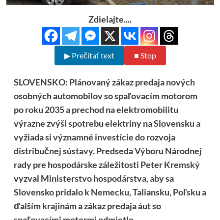
Zdielajte....
▶ Prečítať text
■ Stop
SLOVENSKO: Plánovaný zákaz predaja nových
osobných automobilov so spaľovacím motorom
po roku 2035 a prechod na elektromobilitu
výrazne zvýši spotrebu elektriny na Slovensku a
vyžiada si významné investície do rozvoja
distribučnej sústavy. Predseda Výboru Národnej
rady pre hospodárske záležitosti Peter Kremský
vyzval Ministerstvo hospodárstva, aby sa
Slovensko pridalo k Nemecku, Taliansku, Poľsku a
ďalším krajinám a zákaz predaja áut so
spaľovacími motormi odmietlo.