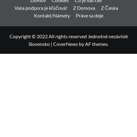
Domov
Cookies
Čo je náš ciel
Vaša podpora je kľúčová!
Z Domova
Z Česka
Kontakt/Námety
Práve sa deje
Copyright © 2022 All rights reserved Jednotné nezávislé
Slovensko
|
CoverNews
by AF themes.