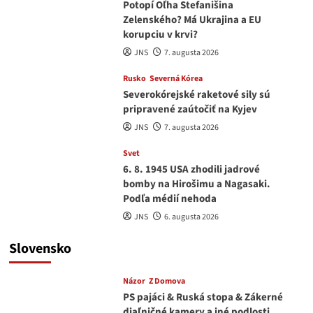
Potopí Oľha Stefanišina
Zelenského? Má Ukrajina a EU
korupciu v krvi?
JNS
7. augusta 2026
Rusko
Severná Kórea
Severokórejské raketové sily sú
pripravené zaútočiť na Kyjev
JNS
7. augusta 2026
Svet
6. 8. 1945 USA zhodili jadrové
bomby na Hirošimu a Nagasaki.
Podľa médií nehoda
JNS
6. augusta 2026
Slovensko
Názor
Z Domova
PS pajáci & Ruská stopa & Zákerné
diaľničné kamery a iné podlosti