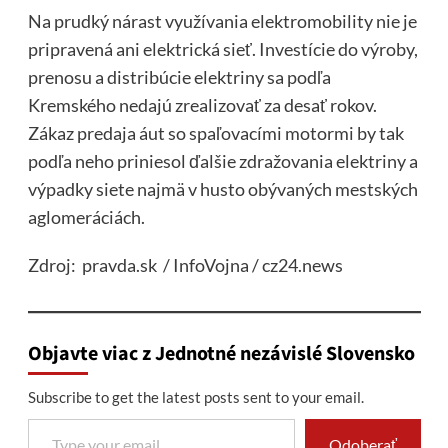
Na prudký nárast využívania elektromobility nie je
pripravená ani elektrická sieť. Investície do výroby,
prenosu a distribúcie elektriny sa podľa
Kremského nedajú zrealizovať za desať rokov.
Zákaz predaja áut so spaľovacími motormi by tak
podľa neho priniesol ďalšie zdražovania elektriny a
výpadky siete najmä v husto obývaných mestských
aglomeráciách.
Zdroj: pravda.sk / InfoVojna / cz24.news
Objavte viac z Jednotné nezávislé Slovensko
Subscribe to get the latest posts sent to your email.
Type your email…
Odoberať