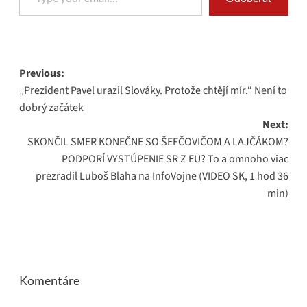
Post
Previous:
„Prezident Pavel urazil Slováky. Protože chtějí mír.“ Není to
navigation
dobrý začátek
Next:
SKONČIL SMER KONEČNE SO ŠEFČOVIČOM A LAJČÁKOM?
PODPORÍ VYSTÚPENIE SR Z EU? To a omnoho viac
prezradil Luboš Blaha na InfoVojne (VIDEO SK, 1 hod 36
min)
Komentáre