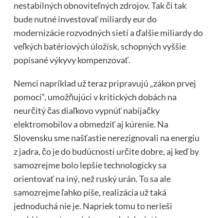
nestabilných obnoviteľných zdrojov. Tak či tak
bude nutné investovať miliardy eur do
modernizácie rozvodných sietí a ďalšie miliardy do
veľkých batériových úložísk, schopných vyššie
popísané výkyvy kompenzovať.
Nemci napríklad už teraz pripravujú „zákon prvej
pomoci“, umožňujúci v kritických dobách na
neurčitý čas diaľkovo vypnúť nabíjačky
elektromobilov a obmedziť aj kúrenie. Na
Slovensku sme našťastie nerezignovali na energiu
z jadra, čo je do budúcnosti určite dobre, aj keď by
samozrejme bolo lepšie technologicky sa
orientovať na iný, než ruský urán. To sa ale
samozrejme ľahko píše, realizácia už taká
jednoduchá nie je. Napriek tomu to nerieši