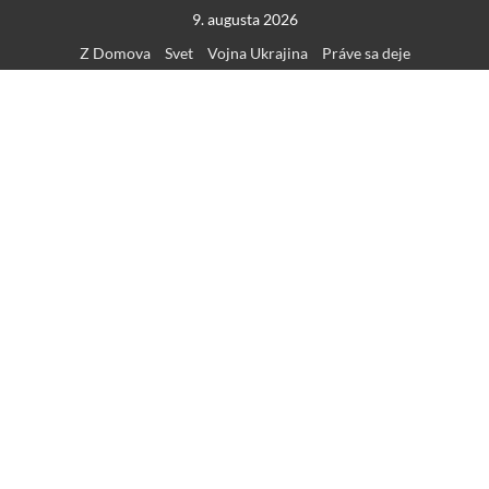
Skip
9. augusta 2026
to
Z Domova
Svet
Vojna Ukrajina
Práve sa deje
content