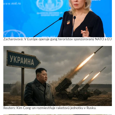
Zacharovová: V Európe operuje gang teroristov sponzorovaný NATO a EÚ
Reuters: Kim Čong-un rozmiestňuje raketovú jednotku v Rusku.