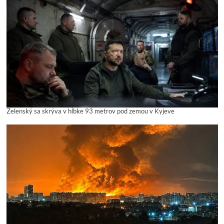
Zelenský sa skrýva v hĺbke 93 metrov pod zemou v Kyjeve