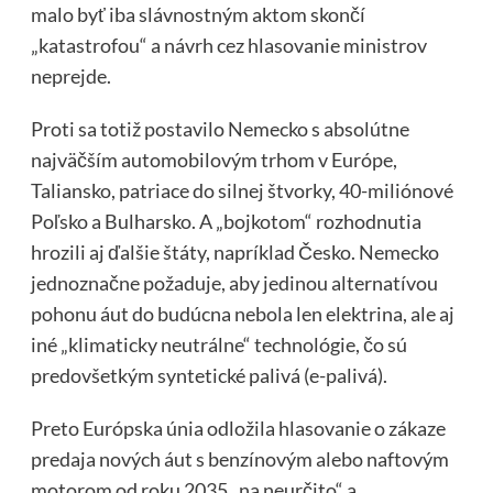
malo byť iba slávnostným aktom skončí
„katastrofou“ a návrh cez hlasovanie ministrov
neprejde.
Proti sa totiž postavilo Nemecko s absolútne
najväčším automobilovým trhom v Európe,
Taliansko, patriace do silnej štvorky, 40-miliónové
Poľsko a Bulharsko. A „bojkotom“ rozhodnutia
hrozili aj ďalšie štáty, napríklad Česko. Nemecko
jednoznačne požaduje, aby jedinou alternatívou
pohonu áut do budúcna nebola len elektrina, ale aj
iné „klimaticky neutrálne“ technológie, čo sú
predovšetkým syntetické palivá (e-palivá).
Preto Európska únia odložila hlasovanie o zákaze
predaja nových áut s benzínovým alebo naftovým
motorom od roku 2035 „na neurčito“ a