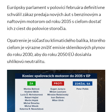
Európsky parlament v polovici februára definitívne
schválil zákaz predaja nových áut s benzínovým a
naftovým motorom od roku 2035 s cieľom dostať
ich z ciest do polovice storočia.
Opatrenie je súčasťou klimatického balíka, ktorého
cieľom je výrazne znížiť emisie skleníkových plynov
do roku 2030, aby do roku 2050 EÚ dosiahla
uhlíkovú neutralitu.