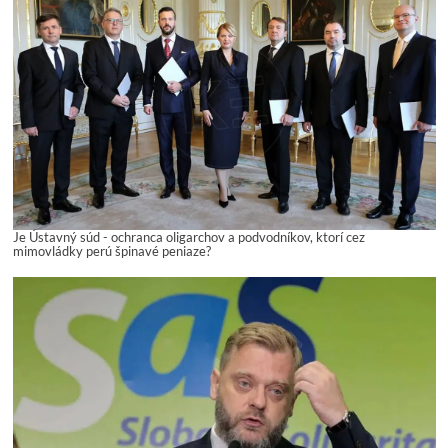
Je Ústavný súd - ochranca oligarchov a podvodníkov, ktorí cez
mimovládky perú špinavé peniaze?