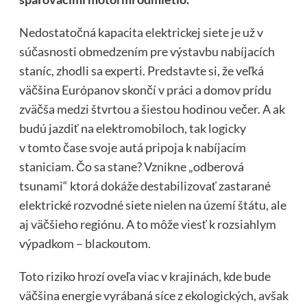
Nedostatočná kapacita elektrickej siete je už v
súčasnosti obmedzením pre výstavbu nabíjacích
staníc, zhodli sa experti. Predstavte si, že veľká
väčšina Európanov skončí v práci a domov prídu
zväčša medzi štvrtou a šiestou hodinou večer. A ak
budú jazdiť na elektromobiloch, tak logicky
v tomto čase svoje autá pripoja k nabíjacím
staniciam. Čo sa stane? Vznikne „odberová
tsunami“ ktorá dokáže destabilizovať zastarané
elektrické rozvodné siete nielen na území štátu, ale
aj väčšieho regiónu. A to môže viesť k rozsiahlym
výpadkom – blackoutom.
Toto riziko hrozí oveľa viac v krajinách, kde bude
väčšina energie vyrábaná síce z ekologických, avšak