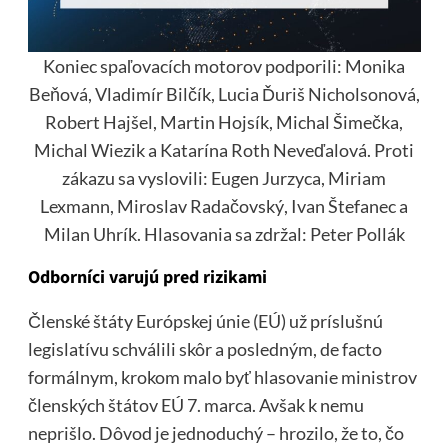
Koniec spaľovacích motorov podporili: Monika
Beňová, Vladimír Bilčík, Lucia Ďuriš Nicholsonová,
Robert Hajšel, Martin Hojsík, Michal Šimečka,
Michal Wiezik a Katarína Roth Neveďalová. Proti
zákazu sa vyslovili: Eugen Jurzyca, Miriam
Lexmann, Miroslav Radačovský, Ivan Štefanec a
Milan Uhrík. Hlasovania sa zdržal: Peter Pollák
Odborníci varujú pred rizikami
Členské štáty Európskej únie (EÚ) už príslušnú
legislatívu schválili skôr a posledným, de facto
formálnym, krokom malo byť hlasovanie ministrov
členských štátov EÚ 7. marca. Avšak k nemu
neprišlo. Dôvod je jednoduchý – hrozilo, že to, čo