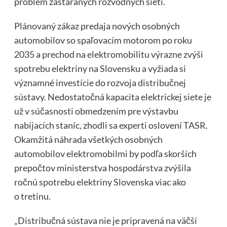
problém zastaraných rozvodných sietí.
Plánovaný zákaz predaja nových osobných
automobilov so spaľovacím motorom po roku
2035 a prechod na elektromobilitu výrazne zvýši
spotrebu elektriny na Slovensku a vyžiada si
významné investície do rozvoja distribučnej
sústavy. Nedostatočná kapacita elektrickej siete je
už v súčasnosti obmedzením pre výstavbu
nabíjacích staníc, zhodli sa experti oslovení TASR.
Okamžitá náhrada všetkých osobných
automobilov elektromobilmi by podľa skorších
prepočtov ministerstva hospodárstva zvýšila
ročnú spotrebu elektriny Slovenska viac ako
o tretinu.
„Distribučná sústava nie je pripravená na väčší