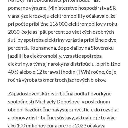
pomerne výrazne. Ministerstvo hospodárstva SR
v analýze k rozvoju elektromobility očakávalo, že
pri počte približne 116 000 elektro­mobilov v roku
2030, čo je asi päť percent zo všetkých osobných
áut, by spotreba elektriny vzrástla približne o dve
percentá. To znamená, že pokiaľ by na Slovensku
jazdili iba elektromobily, vzrastie spotreba
elektriny, a tým aj nároky na distribúciu, o približne
40 % alebo o 12 terawatthodín (TWh) ročne, čo je
ročná výroba takmer troch jadrových blokov.
Západoslovenská distribučná podľa hovorkyne
spoločnosti Michaely Dobošovej v poslednom
období každoročne navyšuje investície do rozvoja
a obnovy distribučnej sústavy, aktuálne je to viac
ako 100 miliónov eur a pre rok 2023 očakáva