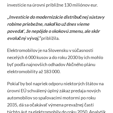
investície na úrovni približne 130 miliónov eur.
„Investície do modernizácie distribučnej sústavy
robíme priebežne, nakoľko už dnes vieme
povedať, že nepôjde o skokovú zmenu, ale skôr
evolučný vývoj,“
priblížila.
Elektromobilov je na Slovensku v súčasnosti
necelých 6 000 kusov a do roku 2030 by ich mohlo
byť podľa najnovších odhadov Akčného plánu
elektromobility až 183 000.
Pokiaľ by bol napriek odporu niektorých štátov na
úrovni EÚ schválený úplný zákaz predaja nových
automobilov so spaľovacími motormi po roku
2035, dá sa očakávať výmena prevažnej časti
týchto áut za elektromobily do roku 2050. Analytik