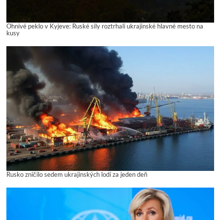
Ohnivé peklo v Kyjeve: Ruské sily roztrhali ukrajinské hlavné mesto na
kusy
Rusko zničilo sedem ukrajinských lodí za jeden deň