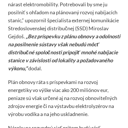
nárast elektromobility. Potrebovali by sme ju
posilniť s ohľadom na plánovaný rozvoj nabíjacích
staníc,“ upozornil špecialista externej komunikácie
Stredoslovenskej distribučnej (SSD) Miroslav
Gejdoš.
„Bez príspevku z plánu obnovy a odolnosti
na posilnenie sústavy však nebudú môcť
distribučné spoločnosti pripojiť mnohé nabíjacie
stanice v závislosti od lokality a požadovaného
výkonu,“
dodal.
Plán obnovy ráta s príspevkami na rozvoj
energetiky vo výške viac ako 200 miliónov eur,
peniaze sú však určené aj na rozvoj obnoviteľných
zdrojov energie či na výstavbu elektrolyzérov na
výrobu vodíka a na jeho uskladnenie.
Nároky na rozvodnú sieť pritom budú rásť