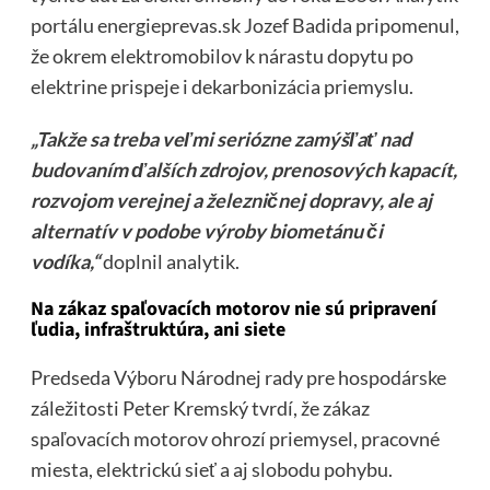
portálu energieprevas.sk Jozef Badida pripomenul,
že okrem elektromobilov k nárastu dopytu po
elektrine prispeje i dekarbonizácia priemyslu.
„Takže sa treba veľmi seriózne zamýšľať nad
budovaním ďalších zdrojov, prenosových kapacít,
rozvojom verejnej a železničnej dopravy, ale aj
alternatív v podobe výroby biometánu či
vodíka,“
doplnil analytik.
Na zákaz spaľovacích motorov nie sú pripravení
ľudia, infraštruktúra, ani siete
Predseda Výboru Národnej rady pre hospodárske
záležitosti Peter Kremský tvrdí, že zákaz
spaľovacích motorov ohrozí priemysel, pracovné
miesta, elektrickú sieť a aj slobodu pohybu.