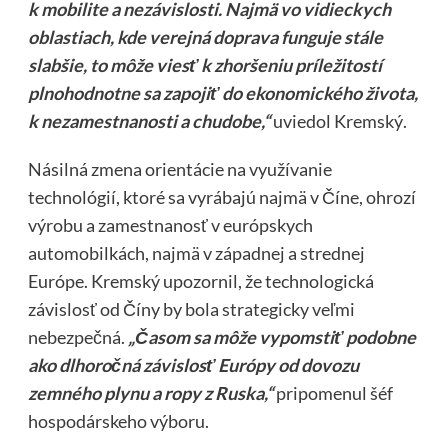
k mobilite a nezávislosti. Najmä vo vidieckych
oblastiach, kde verejná doprava funguje stále
slabšie, to môže viesť k zhoršeniu príležitostí
plnohodnotne sa zapojiť do ekonomického života,
k nezamestnanosti a chudobe,“
uviedol Kremský.
Násilná zmena orientácie na využívanie
technológií, ktoré sa vyrábajú najmä v Číne, ohrozí
výrobu a zamestnanosť v európskych
automobilkách, najmä v západnej a strednej
Európe. Kremský upozornil, že technologická
závislosť od Číny by bola strategicky veľmi
nebezpečná.
„Časom sa môže vypomstiť podobne
ako dlhoročná závislosť Európy od dovozu
zemného plynu a ropy z Ruska,“
pripomenul šéf
hospodárskeho výboru.