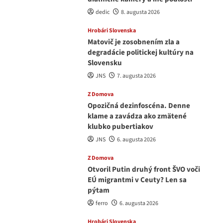
dedic
8. augusta 2026
Hrobári Slovenska
Matovič je zosobnením zla a
degradácie politickej kultúry na
Slovensku
JNS
7. augusta 2026
Z Domova
Opozičná dezinfoscéna. Denne
klame a zavádza ako zmätené
klubko pubertiakov
JNS
6. augusta 2026
Z Domova
Otvoril Putin druhý front ŠVO voči
EÚ migrantmi v Ceuty? Len sa
pýtam
ferro
6. augusta 2026
Hrobári Slovenska