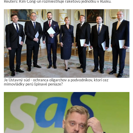
Reuters: Kim Čong-un rozmiestňuje raketovú jednotku v Rusku.
Je Ústavný súd - ochranca oligarchov a podvodníkov, ktorí cez
mimovládky perú špinavé peniaze?