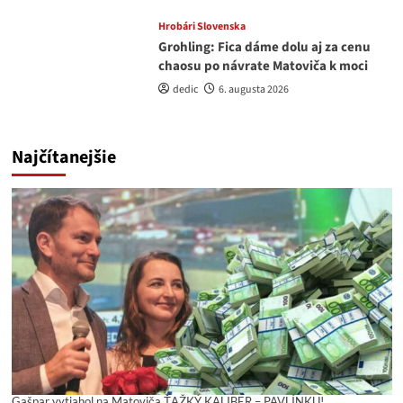
Hrobári Slovenska
Grohling: Fica dáme dolu aj za cenu
chaosu po návrate Matoviča k moci
dedic
6. augusta 2026
Najčítanejšie
Gašpar vytiahol na Matoviča ŤAŽKÝ KALIBER – PAVLÍNKU!