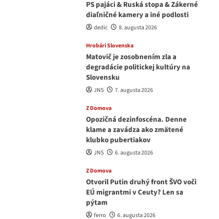
PS pajáci & Ruská stopa & Zákerné
diaľničné kamery a iné podlosti
dedic
8. augusta 2026
Hrobári Slovenska
Matovič je zosobnením zla a
degradácie politickej kultúry na
Slovensku
JNS
7. augusta 2026
Z Domova
Opozičná dezinfoscéna. Denne
klame a zavádza ako zmätené
klubko pubertiakov
JNS
6. augusta 2026
Z Domova
Otvoril Putin druhý front ŠVO voči
EÚ migrantmi v Ceuty? Len sa
pýtam
ferro
6. augusta 2026