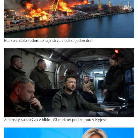
Rusko zničilo sedem ukrajinských lodí za jeden deň
Zelenský sa skrýva v hĺbke 93 metrov pod zemou v Kyjeve