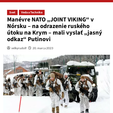
Svet
Veda a Technika
Manévre NATO „JOINT VIKING“ v
Nórsku – na odrazenie ruského
útoku na Krym – mali vyslať „jasný
odkaz“ Putinovi
velkyrudolf
20. marca 2023