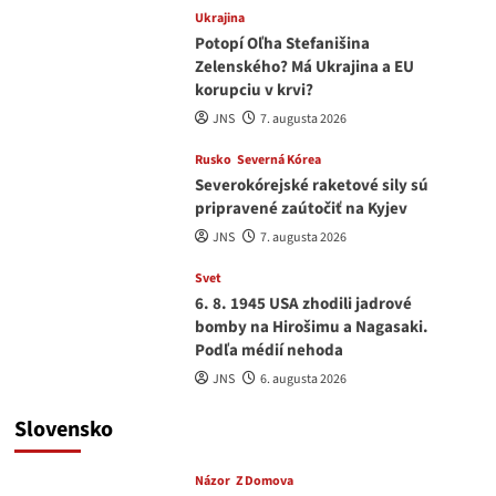
Ukrajina
Potopí Oľha Stefanišina
Zelenského? Má Ukrajina a EU
korupciu v krvi?
JNS
7. augusta 2026
Rusko
Severná Kórea
Severokórejské raketové sily sú
pripravené zaútočiť na Kyjev
JNS
7. augusta 2026
Svet
6. 8. 1945 USA zhodili jadrové
bomby na Hirošimu a Nagasaki.
Podľa médií nehoda
JNS
6. augusta 2026
Slovensko
Názor
Z Domova