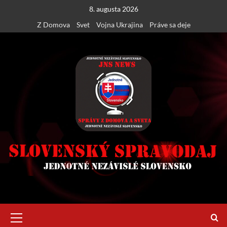
Skip
8. augusta 2026
to
Z Domova
Svet
Vojna Ukrajina
Práve sa deje
content
Primary
Menu