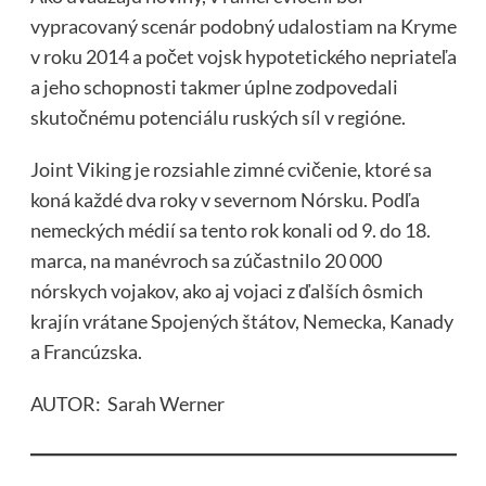
vypracovaný scenár podobný udalostiam na Kryme
v roku 2014 a počet vojsk hypotetického nepriateľa
a jeho schopnosti takmer úplne zodpovedali
skutočnému potenciálu ruských síl v regióne.
Joint Viking je rozsiahle zimné cvičenie, ktoré sa
koná každé dva roky v severnom Nórsku. Podľa
nemeckých médií sa tento rok konali od 9. do 18.
marca, na manévroch sa zúčastnilo 20 000
nórskych vojakov, ako aj vojaci z ďalších ôsmich
krajín vrátane Spojených štátov, Nemecka, Kanady
a Francúzska.
AUTOR: Sarah Werner