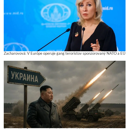
Zacharovová: V Európe operuje gang teroristov sponzorovaný NATO a EÚ