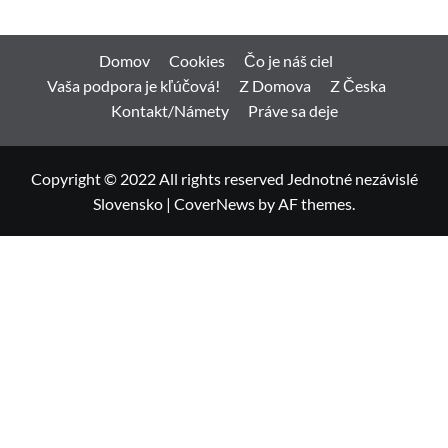
Domov
Cookies
Čo je náš ciel
Vaša podpora je kľúčová!
Z Domova
Z Česka
Kontakt/Námety
Práve sa deje
Copyright © 2022 All rights reserved Jednotné nezávislé
Slovensko
|
CoverNews
by AF themes.