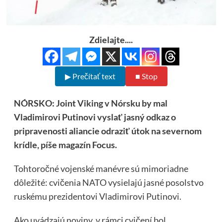
Zdielajte....
▶ Prečítať text
■ Stop
NÓRSKO: Joint Viking v Nórsku by mal
Vladimirovi Putinovi vyslať jasný odkaz o
pripravenosti aliancie odraziť útok na severnom
krídle, píše magazín Focus.
Tohtoročné vojenské manévre sú mimoriadne
dôležité: cvičenia NATO vysielajú jasné posolstvo
ruskému prezidentovi Vladimirovi Putinovi.
Ako uvádzajú noviny, v rámci cvičení bol