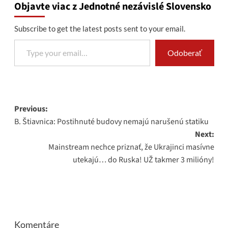
Objavte viac z Jednotné nezávislé Slovensko
Subscribe to get the latest posts sent to your email.
Type your email…
Odoberať
Post
Previous:
B. Štiavnica: Postihnuté budovy nemajú narušenú statiku
navigation
Next:
Mainstream nechce priznať, že Ukrajinci masívne
utekajú… do Ruska! UŽ takmer 3 milióny!
Komentáre