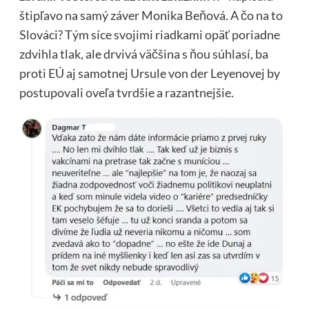
štipľavo na samý záver Monika Beňová. A čo na to
Slováci? Tým síce svojimi riadkami opäť poriadne
zdvihla tlak, ale drvivá väčšina s ňou súhlasí, ba
proti EÚ aj samotnej Ursule von der Leyenovej by
postupovali oveľa tvrdšie a razantnejšie.