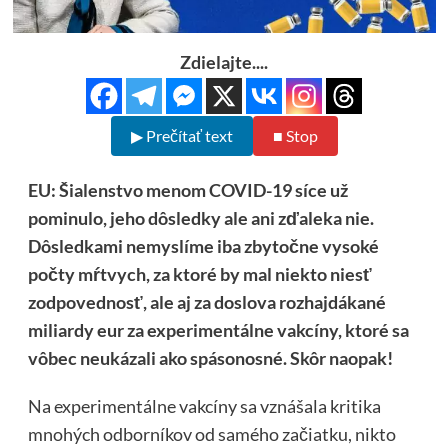
Zdielajte....
▶ Prečítať text
■ Stop
EU: Šialenstvo menom COVID-19 síce už
pominulo, jeho dôsledky ale ani zďaleka nie.
Dôsledkami nemyslíme iba zbytočne vysoké
počty mŕtvych, za ktoré by mal niekto niesť
zodpovednosť, ale aj za doslova rozhajdákané
miliardy eur za experimentálne vakcíny, ktoré sa
vôbec neukázali ako spásonosné. Skôr naopak!
Na experimentálne vakcíny sa vznášala kritika
mnohých odborníkov od samého začiatku, nikto