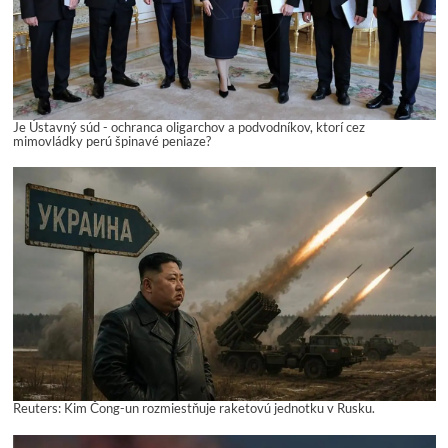
Je Ústavný súd - ochranca oligarchov a podvodníkov, ktorí cez
mimovládky perú špinavé peniaze?
Reuters: Kim Čong-un rozmiestňuje raketovú jednotku v Rusku.