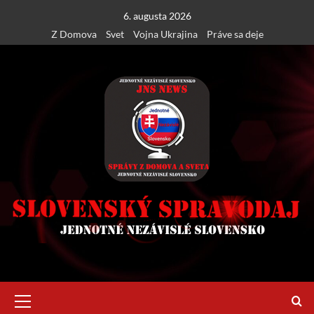
Skip
6. augusta 2026
to
Z Domova
Svet
Vojna Ukrajina
Práve sa deje
content
Primary
Menu