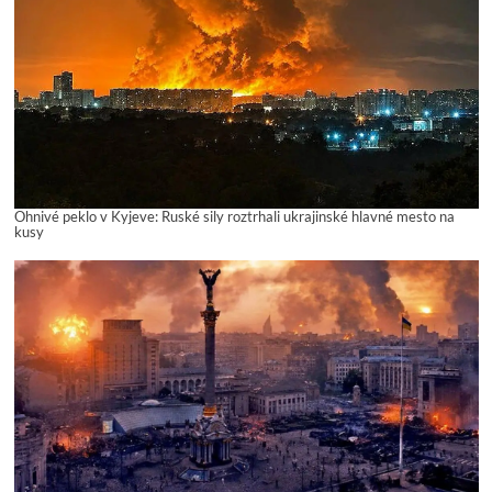
Ohnivé peklo v Kyjeve: Ruské sily roztrhali ukrajinské hlavné mesto na
kusy