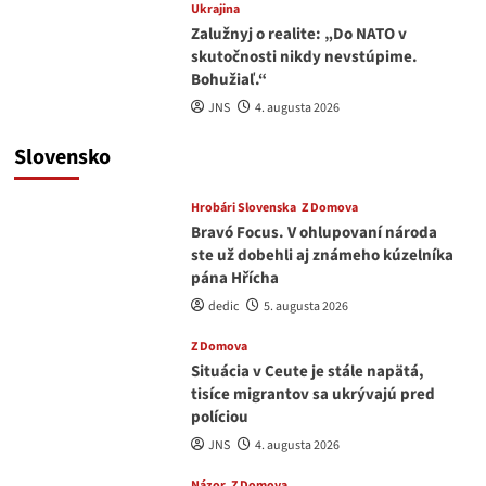
Ukrajina
Zalužnyj o realite: „Do NATO v
skutočnosti nikdy nevstúpime.
Bohužiaľ.“
JNS
4. augusta 2026
Slovensko
Hrobári Slovenska
Z Domova
Bravó Focus. V ohlupovaní národa
ste už dobehli aj známeho kúzelníka
pána Hřícha
dedic
5. augusta 2026
Z Domova
Situácia v Ceute je stále napätá,
tisíce migrantov sa ukrývajú pred
políciou
JNS
4. augusta 2026
Názor
Z Domova