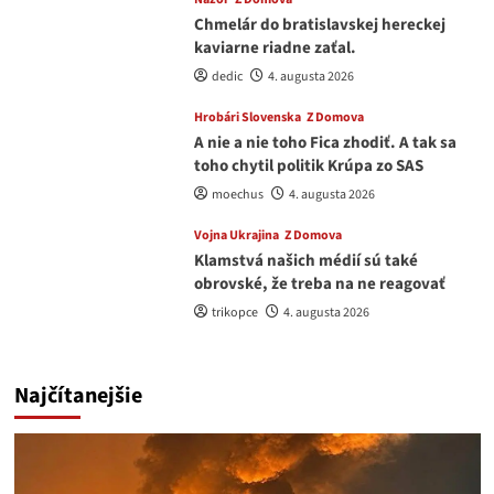
Chmelár do bratislavskej hereckej
kaviarne riadne zaťal.
dedic
4. augusta 2026
Hrobári Slovenska
Z Domova
A nie a nie toho Fica zhodiť. A tak sa
toho chytil politik Krúpa zo SAS
moechus
4. augusta 2026
Vojna Ukrajina
Z Domova
Klamstvá našich médií sú také
obrovské, že treba na ne reagovať
trikopce
4. augusta 2026
Najčítanejšie