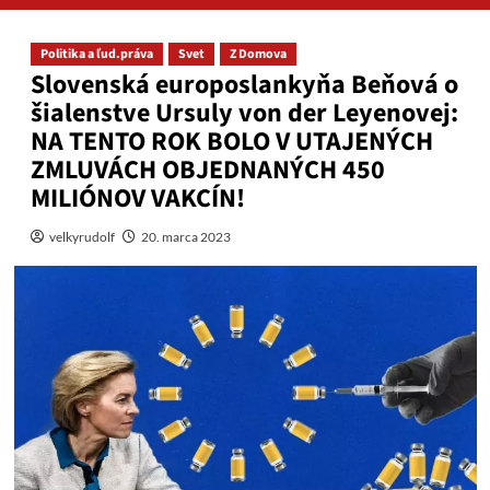
Politika a ľud.práva
Svet
Z Domova
Slovenská europoslankyňa Beňová o
šialenstve Ursuly von der Leyenovej:
NA TENTO ROK BOLO V UTAJENÝCH
ZMLUVÁCH OBJEDNANÝCH 450
MILIÓNOV VAKCÍN!
velkyrudolf
20. marca 2023