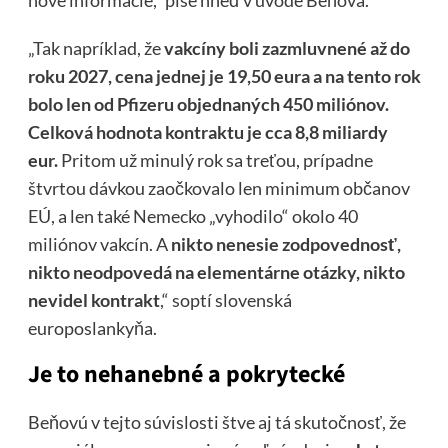
nové informácie,“ píše hneď v úvode Beňová.
„Tak napríklad, že
vakcíny boli zazmluvnené až do
roku 2027, cena jednej je 19,50 eura a na tento rok
bolo len od Pfizeru objednaných 450 miliónov.
Celková hodnota kontraktu je cca 8,8 miliardy
eur.
Pritom už minulý rok sa treťou, prípadne
štvrtou dávkou zaočkovalo len minimum občanov
EÚ, a len také Nemecko „vyhodilo“ okolo 40
miliónov vakcín. A
nikto nenesie zodpovednosť,
nikto neodpovedá na elementárne otázky, nikto
nevidel kontrakt
,“ soptí slovenská
europoslankyňa.
Je to nehanebné a pokrytecké
Beňovú v tejto súvislosti štve aj tá skutočnosť, že