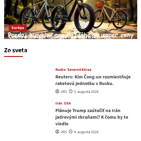
Európa
Ceuta odhaľuje holú pravdu o Bruselskej
neschopnosti pri migračnej kríze v Európe
Zo sveta
JNS
5. augusta 2026
Rusko
Severná Kórea
Reuters: Kim Čong-un rozmiestňuje
raketovú jednotku v Rusku.
JNS
5. augusta 2026
Irán
USA
Plánuje Trump zaútočiť na Irán
jadrovými zbraňami? K čomu by to
viedlo
JNS
4. augusta 2026