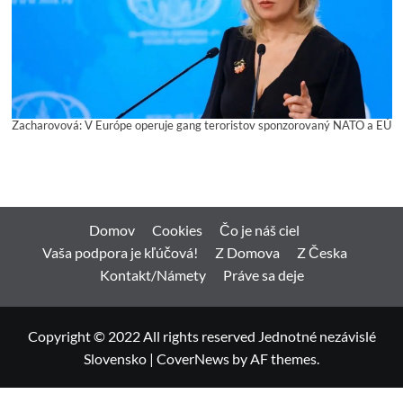
Zacharovová: V Európe operuje gang teroristov sponzorovaný NATO a EÚ
Domov
Cookies
Čo je náš ciel
Vaša podpora je kľúčová!
Z Domova
Z Česka
Kontakt/Námety
Práve sa deje
Copyright © 2022 All rights reserved Jednotné nezávislé
Slovensko
|
CoverNews
by AF themes.