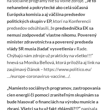
na sociálne programy nie sú voľné zdroje. „
Je to
nehanebné a pokrytecké ako celá súčasná
Európska komisia a aj väčšina predsedov
politických skupín v EP,
ktorí na Konferencii
predsedov odsúhlasili, že
predsedníčka EK sa
nemusí zodpovedať vlastne nikomu
.
Poverený
minister zdravotníctva a poverený predseda
vlády SR musia žiadať vysvetlenia
v Rade.
Chýbajú nám zdroje už prakticky na všetko!!!“
hnevá sa Monika Beňová, ktorá priložila aj link na
zaujímavý článok –
https://www.politico.eu/
…/europe-coronavirus-vaccine…/
.
„Namiesto sociálnych programov, zastropovania
cien energií či pomoci zraniteľným skupinám sa
bude hlasovať o financiách na výrobu munície a
zbraní. Všetci sa tu už fakt zbláznili?!?“
napísala