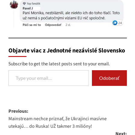
Objavte viac z Jednotné nezávislé Slovensko
Subscribe to get the latest posts sent to your email.
Type your email…
Odoberať
Post
Previous:
Mainstream nechce priznať, že Ukrajinci masívne
navigation
utekajú… do Ruska! UŽ takmer 3 milióny!
Next: