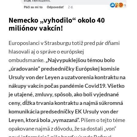
Nemecko „vyhodilo“ okolo 40
miliónov vakcín!
Europoslanci v Strasburgu totiž pred pár dňami
hlasovali aj o správe o európskej
ombudsmanke.
„Najvypuklejšou témou bolo
„úradovanie“ predsedníčky Európskej komisie
Ursuly von der Leyen a uzatvorenia kontraktu na
nákupy vakcín počas pandémie Covid19. Všetko
je utajené, zmluvy, spôsob, ako boli vyjednané
ceny, dĺžka trvania kontraktu a najmä súkromná
komunikácia predsedníčky EK Ursuly von der
Leyen, ktorá bola „vymazaná“.
Píšem o tejto téme
opakovane najmä z dôvodu, že sa dostali „von“