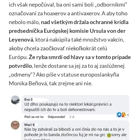
ich však nepočúval, ba oni sami boli „odborníkmi“
označovaní za hoaxerov a antivaxerov. A aby toho
nebolo málo,
nad všetkým držala ochranné krídla
predsedníčka Európskej komisie Ursula von der
Leyenová
, ktorá nakúpila také množstvo vakcín,
akoby chcela zaočkovať niekoľkokrát celú
Európu.
Že ryba smrdí od hlavy sa v tomto prípade
potvrdilo
, lenže dostane sa jej za to aj zaslúženej
„odmeny“? Ako píše v
statuse
europoslankyňa
Monika Beňová, tak zrejme ani nie.