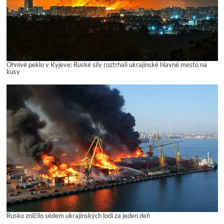
Ohnivé peklo v Kyjeve: Ruské sily roztrhali ukrajinské hlavné mesto na
kusy
Rusko zničilo sedem ukrajinských lodí za jeden deň