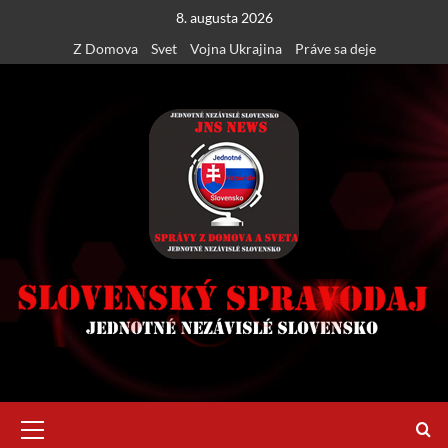
Skip
8. augusta 2026
to
Z Domova
Svet
Vojna Ukrajina
Práve sa deje
content
Primary
Menu