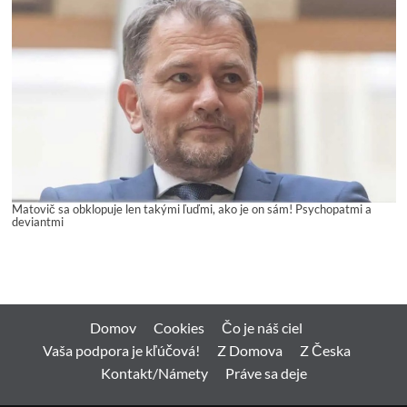
Matovič sa obklopuje len takými ľuďmi, ako je on sám! Psychopatmi a
deviantmi
Domov
Cookies
Čo je náš ciel
Vaša podpora je kľúčová!
Z Domova
Z Česka
Kontakt/Námety
Práve sa deje