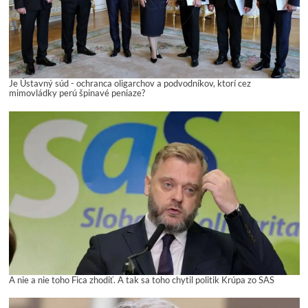
Je Ústavný súd - ochranca oligarchov a podvodníkov, ktorí cez
mimovládky perú špinavé peniaze?
A nie a nie toho Fica zhodiť. A tak sa toho chytil politik Krúpa zo SAS