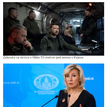
Zelenský sa skrýva v hĺbke 93 metrov pod zemou v Kyjeve