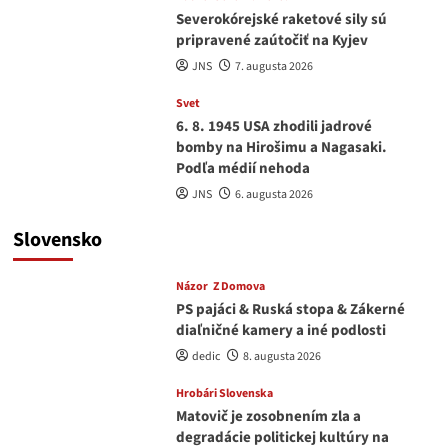
Severokórejské raketové sily sú
pripravené zaútočiť na Kyjev
JNS
7. augusta 2026
Svet
6. 8. 1945 USA zhodili jadrové
bomby na Hirošimu a Nagasaki.
Podľa médií nehoda
JNS
6. augusta 2026
Slovensko
Názor
Z Domova
PS pajáci & Ruská stopa & Zákerné
diaľničné kamery a iné podlosti
dedic
8. augusta 2026
Hrobári Slovenska
Matovič je zosobnením zla a
degradácie politickej kultúry na