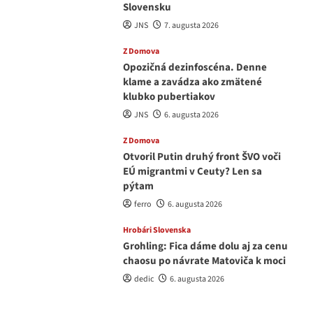
Slovensku
JNS
7. augusta 2026
Z Domova
Opozičná dezinfoscéna. Denne
klame a zavádza ako zmätené
klubko pubertiakov
JNS
6. augusta 2026
Z Domova
Otvoril Putin druhý front ŠVO voči
EÚ migrantmi v Ceuty? Len sa
pýtam
ferro
6. augusta 2026
Hrobári Slovenska
Grohling: Fica dáme dolu aj za cenu
chaosu po návrate Matoviča k moci
dedic
6. augusta 2026