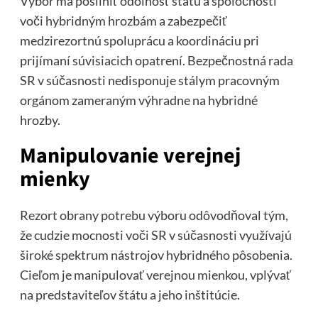
Výbor má posilniť odolnosť štátu a spoločnosti
voči hybridným hrozbám a zabezpečiť
medzirezortnú spoluprácu a koordináciu pri
prijímaní súvisiacich opatrení. Bezpečnostná rada
SR v súčasnosti nedisponuje stálym pracovným
orgánom zameraným výhradne na hybridné
hrozby.
Manipulovanie verejnej
mienky
Rezort obrany potrebu výboru odôvodňoval tým,
že cudzie mocnosti voči SR v súčasnosti využívajú
široké spektrum nástrojov hybridného pôsobenia.
Cieľom je manipulovať verejnou mienkou, vplývať
na predstaviteľov štátu a jeho inštitúcie.