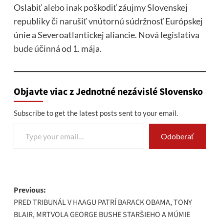
Oslabiť alebo inak poškodiť záujmy Slovenskej
republiky či narušiť vnútornú súdržnosť Európskej
únie a Severoatlantickej aliancie. Nová legislatíva
bude účinná od 1. mája.
Objavte viac z Jednotné nezávislé Slovensko
Subscribe to get the latest posts sent to your email.
Type your email…
Odoberať
Post
Previous:
PRED TRIBUNÁL V HAAGU PATRÍ BARACK OBAMA, TONY
navigation
BLAIR, MRTVOLA GEORGE BUSHE STARŠIEHO A MÚMIE