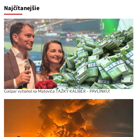
Najčítanejšie
Gašpar vytiahol na Matoviča ŤAŽKÝ KALIBER – PAVLÍNKU!