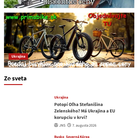
Ukrajina
Zelenskij sa darmo pechorí. Má spolu s Chmarom
a Drapatým nad čím rozmýšľať
Zo sveta
medvedar
8. augusta 2026
Ukrajina
Potopí Oľha Stefanišina
Zelenského? Má Ukrajina a EU
korupciu v krvi?
JNS
7. augusta 2026
Rusko
Severná Kórea