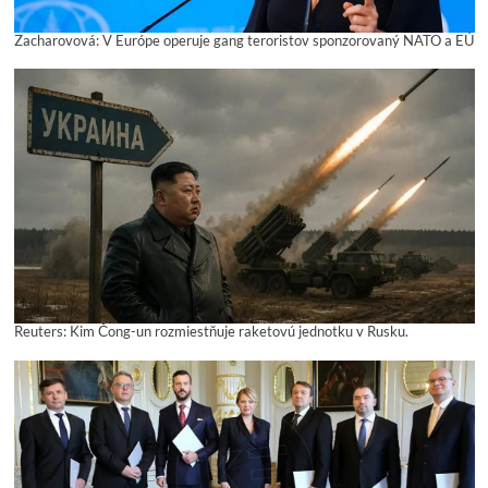
Zacharovová: V Európe operuje gang teroristov sponzorovaný NATO a EÚ
Reuters: Kim Čong-un rozmiestňuje raketovú jednotku v Rusku.