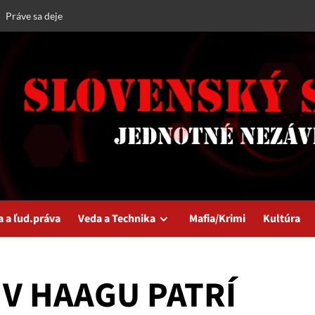
Práve sa deje
a a ľud.práva
Veda a Technika
Mafia/Krimi
Kultúra
 V HAAGU PATRÍ