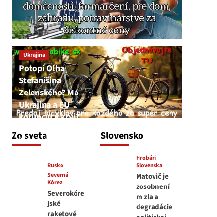
Ukrajina
Potopí Oľha
Stefanišina
Zelenského? Má
Ukrajina a EU
korupciu v krvi?
JNS
Zo sveta
Slovensko
7. augusta 2026
Hrobári
Rusko
Slovenska
Severná
Matovič je
Kórea
zosobnení
Severokóre
m zla a
jské
degradácie
raketové