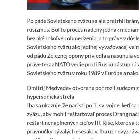
Po páde Sovietskeho zväzu sa ale pretrhli brán
rusizmus. Bol to proces riadený jednak médiami
bez akéhokoľvek obmedzenia, a to práve v dôsle
Sovietskeho zväzu ako jedinej vyvažovacej veľ
od pádu Železnej opony priviedla a nasunula v
práve teraz NATO vedie proti Rusku zástupnú 
Sovietskeho zväzu v roku 1989 v Európe a nako
Dmitrij Medvedev otvorene pohrozil sudcom z 
hypersonická strela
Iba sa ukazuje, že nacisti po II. sv. vojne, keď 
zväzu, aby mohli reštartovať proces Drang nach 
reštart nenaplnených cieľov III. Ríše, ktoré sa t
pravnučky bývalých esesákov. Iba už nevyznávaj