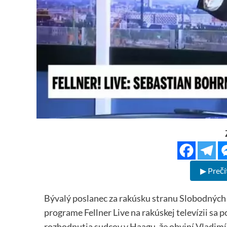
▶ Prečí
Bývalý poslanec za rakúsku stranu Slobodných 
programe Fellner Live na rakúskej televízii sa 
rozhodnutia sudcov v Haagu, že obviní Vladimí