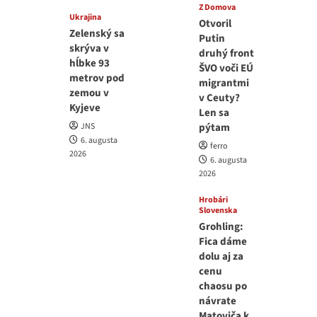
Z Domova
Ukrajina
Otvoril
Zelenský sa
Putin
skrýva v
druhý front
hĺbke 93
ŠVO voči EÚ
metrov pod
migrantmi
zemou v
v Ceuty?
Kyjeve
Len sa
JNS
pýtam
6. augusta
ferro
2026
6. augusta
2026
Hrobári
Slovenska
Grohling:
Fica dáme
dolu aj za
cenu
chaosu po
návrate
Matoviča k