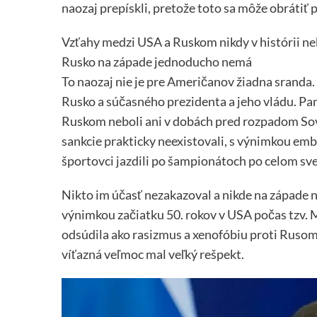
naozaj prepískli, pretože toto sa môže obráti
Vzťahy medzi USA a Ruskom nikdy v histórii neb
Rusko na západe jednoducho nemá
To naozaj nie je pre Američanov žiadna sranda. 
Rusko a súčasného prezidenta a jeho vládu. Pam
Ruskom neboli ani v dobách pred rozpadom Sovi
sankcie prakticky neexistovali, s výnimkou emb
športovci jazdili po šampionátoch po celom sve
Nikto im účasť nezakazoval a nikde na západe n
výnimkou začiatku 50. rokov v USA počas tzv. 
odsúdila ako rasizmus a xenofóbiu proti Rusom. 
víťazná veľmoc mal veľký rešpekt.