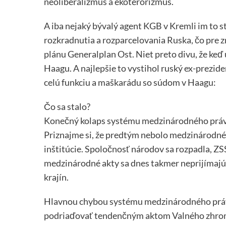
neoliberalizmus a ekoterorizmus.
A iba nejaký bývalý agent KGB v Kremli im to stá
rozkradnutia a rozparcelovania Ruska, čo pre z
plánu Generalplan Ost. Niet preto divu, že keď 
Haagu. A najlepšie to vystihol ruský ex-prezid
celú funkciu a maškarádu so súdom v Haagu:
Čo sa stalo?
Konečný kolaps systému medzinárodného práv
Priznajme si, že predtým nebolo medzinárodné
inštitúcie. Spoločnosť národov sa rozpadla, Z
medzinárodné akty sa dnes takmer neprijímajú,
krajín.
Hlavnou chybou systému medzinárodného práva 
podriaďovať tendenčným aktom Valného zhrom