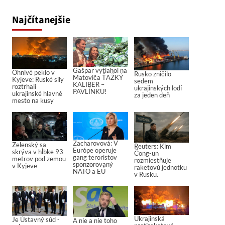
Najčítanejšie
Gašpar vytiahol na
Ohnivé peklo v
Rusko zničilo
Matoviča ŤAŽKÝ
Kyjeve: Ruské sily
sedem
KALIBER –
roztrhali
ukrajinských lodí
PAVLÍNKU!
ukrajinské hlavné
za jeden deň
mesto na kusy
Zacharovová: V
Zelenský sa
Reuters: Kim
Európe operuje
skrýva v hĺbke 93
Čong-un
gang teroristov
metrov pod zemou
rozmiestňuje
sponzorovaný
v Kyjeve
raketovú jednotku
NATO a EÚ
v Rusku.
Ukrajinská
Je Ústavný súd -
A nie a nie toho