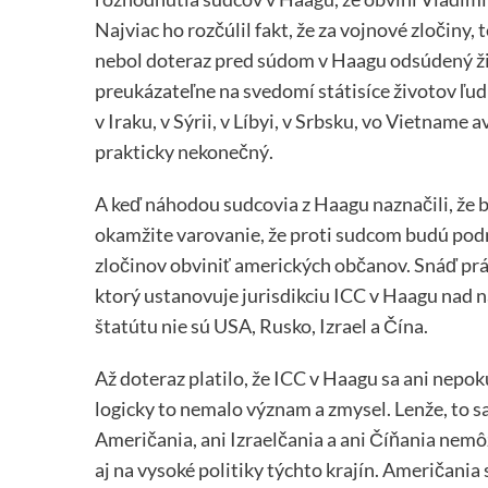
Najviac ho rozčúlil fakt, že za vojnové zločiny,
nebol doteraz pred súdom v Haagu odsúdený žia
preukázateľne na svedomí státisíce životov ľud
v Iraku, v Sýrii, v Líbyi, v Srbsku, vo Vietnam
prakticky nekonečný.
A keď náhodou sudcovia z Haagu naznačili, že b
okamžite varovanie, že proti sudcom budú podn
zločinov obviniť amerických občanov. Snáď prá
ktorý ustanovuje jurisdikciu ICC v Haagu nad
štatútu nie sú USA, Rusko, Izrael a Čína.
Až doteraz platilo, že ICC v Haagu sa ani nepo
logicky to nemalo význam a zmysel. Lenže, to s
Američania, ani Izraelčania a ani Číňania nemô
aj na vysoké politiky týchto krajín. Američania