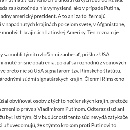
 teda za skutočné a nie vymyslené, ako v prípade Putina,
dny americký prezident. A to ani za to, že majú
í v napadnutých krajinách po celom svete, v Afganistane,
e av mnohých krajinách Latinskej Ameriky. Ten zoznam je
y sa mohli týmito zločinmi zaoberať, prišlo z USA
iknuté prísne opatrenia, pokiaľ sa rozhodnú z vojnových
ve preto nie sú USA signatárom tzv. Rímskeho štatútu,
 národnými súdmi signatárskych krajín. Členmi Rímskeho
kúšal obviňovať osoby z týchto nečlenských krajín, pretože
a zmenilo práve s Vladimirom Putinom. Odteraz si už ani
žu byť istí tým, či v budúcnosti tento súd nevydá zatykače
 si už uvedomujú, že s týmto krokom proti Putinovi to