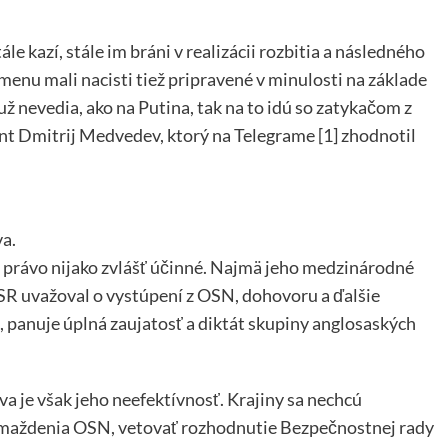
le kazí, stále im bráni v realizácii rozbitia a následného
menu mali nacisti tiež pripravené v minulosti na základe
už nevedia, ako na Putina, tak na to idú so zatykačom z
ent Dmitrij Medvedev, ktorý na Telegrame [1] zhodnotil
a.
 právo nijako zvlášť účinné. Najmä jeho medzinárodné
SSR uvažoval o vystúpení z OSN, dohovoru a ďalšie
 panuje úplná zaujatosť a diktát skupiny anglosaských
je však jeho neefektívnosť. Krajiny sa nechcú
aždenia OSN, vetovať rozhodnutie Bezpečnostnej rady