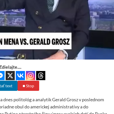
Zdielajte....
tať text
■ Stop
a dnes politológ a analytik Gerald Grosz v poslednom
poriadne obul do americkej administratívy a do
ra Putina z trestného činu únosu ruských detí do Ruska.