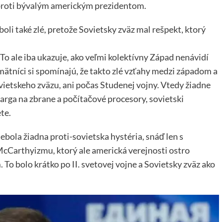
ť proti bývalým americkým prezidentom.
oli také zlé, pretože Sovietsky zväz mal rešpekt, ktorý
To ale iba ukazuje, ako veľmi kolektívny Západ nenávidí
ätníci si spomínajú, že takto zlé vzťahy medzi západom a
etskeho zväzu, ani počas Studenej vojny. Vtedy žiadne
arga na zbrane a počítačové procesory, sovietski
te.
ebola žiadna proti-sovietska hystéria, snáď len s
McCarthyizmu, ktorý ale americká verejnosti ostro
To bolo krátko po II. svetovej vojne a Sovietsky zväz ako