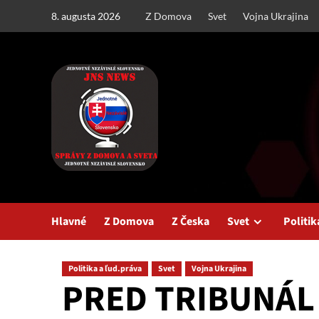
Skip
8. augusta 2026
Z Domova
Svet
Vojna Ukrajina
to
content
Hlavné
Z Domova
Z Česka
Svet
Politik
Politika a ľud.práva
Svet
Vojna Ukrajina
PRED TRIBUNÁL