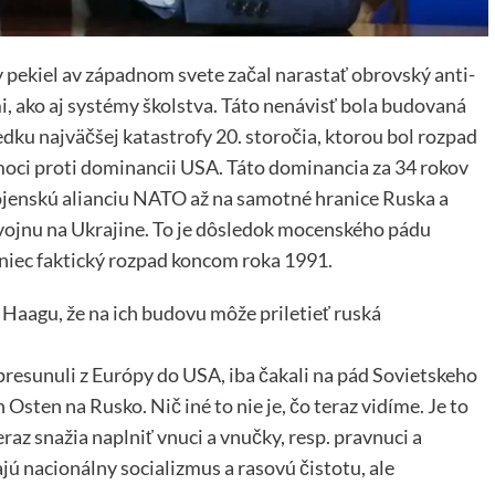
y pekiel av západnom svete začal narastať obrovský anti-
, ako aj systémy školstva. Táto nenávisť bola budovaná
dku najväčšej katastrofy 20. storočia, ktorou bol rozpad
moci proti dominancii USA. Táto dominancia za 34 rokov
ojenskú alianciu NATO až na samotné hranice Ruska a
vojnu na Ukrajine. To je dôsledok mocenského pádu
niec faktický rozpad koncom roka 1991.
Haagu, že na ich budovu môže priletieť ruská
sa presunuli z Európy do USA, iba čakali na pád Sovietskeho
Osten na Rusko. Nič iné to nie je, čo teraz vidíme. Je to
eraz snažia naplniť vnuci a vnučky, resp. pravnuci a
ú nacionálny socializmus a rasovú čistotu, ale