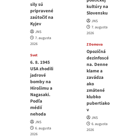
politickej
sily sú
kultúry na
pripravené
Slovensku
zaútočiť na
JNS
Kyjev
7. augusta
JNS
2026
7. augusta
2026
Z Domova
Opozičná
Svet
dezinfoscé
6. 8. 1945
na. Denne
USA zhodili
klame a
jadrové
zavádza
bomby na
ako
Hirošimu a
zmätené
Nagasaki.
klubko
Podľa
pubertiako
médií
v
nehoda
JNS
JNS
6. augusta
6. augusta
2026
2026