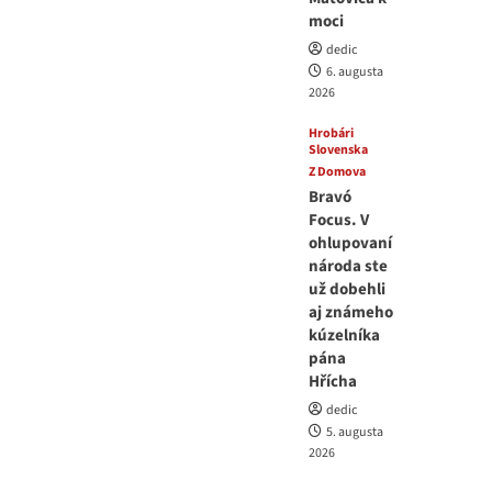
moci
dedic
6. augusta
2026
Hrobári
Slovenska
Z Domova
Bravó
Focus. V
ohlupovaní
národa ste
už dobehli
aj známeho
kúzelníka
pána
Hřícha
dedic
5. augusta
2026