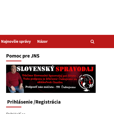
Najnovšie správy
Názor
Pomoc pre JNS
Prihlásenie
/Registrácia
Prihlásiť sa