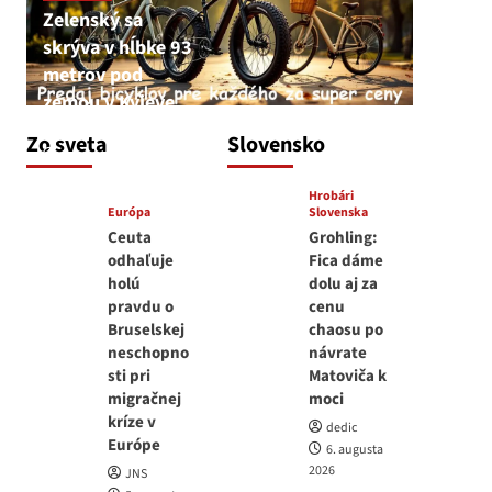
Zelenský sa
skrýva v hĺbke 93
metrov pod
zemou v Kyjeve
JNS
Zo sveta
Slovensko
6. augusta 2026
Hrobári
Európa
Slovenska
Ceuta
Grohling:
odhaľuje
Fica dáme
holú
dolu aj za
pravdu o
cenu
Bruselskej
chaosu po
neschopno
návrate
sti pri
Matoviča k
migračnej
moci
kríze v
dedic
Európe
6. augusta
2026
JNS