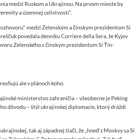
ania medzi Ruskom a Ukrajinou. Na prvom mieste by
renity a územnej celistvosti“.
 rozhovoru“ medzi Zelenským a čínskym prezidentom Si
reščuk povedala denníku Corriere della Sera, že Kyjev
ovoru Zelenského s čínskym prezidentom Si Ťin-
resňujú ale v plánoch koho.
rajinské ministerstvo zahraničia – všeobecne je Peking
o dôvodu – štýl ukrajinskej diplomacie, ktorý dráždi
krajinskej, tak aj západnej tlači, že „hneď z Moskvy sa Si
ť sa Zelenskému“. Potom zaznelo milostivé „Tak buď,