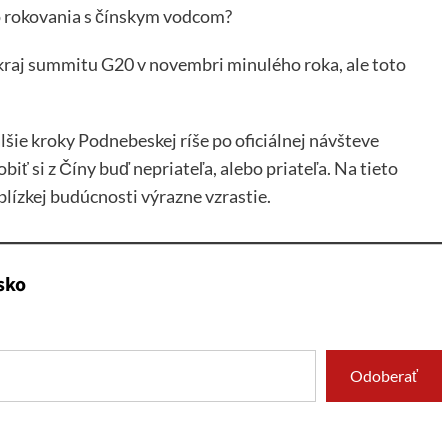
 o rokovania s čínskym vodcom?
okraj summitu G20 v novembri minulého roka, ale toto
lšie kroky Podnebeskej ríše po oficiálnej návšteve
ť si z Číny buď nepriateľa, alebo priateľa. Na tieto
blízkej budúcnosti výrazne vzrastie.
sko
Odoberať