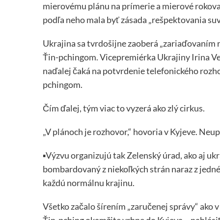
mierovému plánu na prímerie a mierové rokov
podľa neho mala byť zásada „rešpektovania suve
Ukrajina sa tvrdošijne zaoberá „zariaďovaním
Ťin-pchingom. Vicepremiérka Ukrajiny Irina Ve
naďalej čaká na potvrdenie telefonického rozh
pchingom.
Čím ďalej, tým viac to vyzerá ako zlý cirkus.
„V plánoch je rozhovor,“ hovoria v Kyjeve. Neup
▪️Výzvu organizujú tak Zelenský úrad, ako aj uk
bombardovaný z niekoľkých strán naraz z jednéh
každú normálnu krajinu.
Všetko začalo šírením „zaručenej správy“ ako v u
Ťin-pching okamžite vrhne do Kyjeva – nahlási