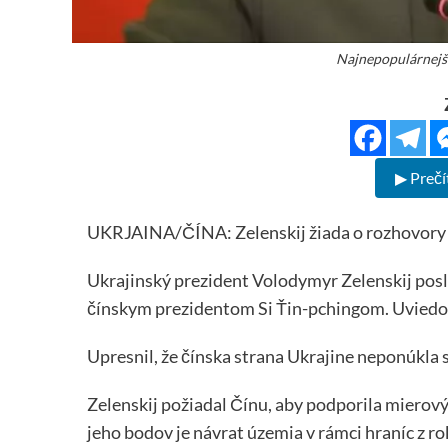
Najnepopulárnejší
▶ Prečí
UKRJAINA/ČÍNA: Zelenskij žiada o rozhovory 
Ukrajinský prezident Volodymyr Zelenskij posl
čínskym prezidentom Si Ťin-pchingom. Uviedol
Upresnil, že čínska strana Ukrajine neponúkla 
Zelenskij požiadal Čínu, aby podporila mierov
jeho bodov je návrat územia v rámci hraníc z ro