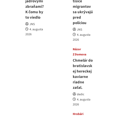
jadrovými
tisíce
zbraňami?
migrantov
K čomu by
sa ukrývajú
to viedlo
pred
políciou
JNS
4. augusta
JNS
2026
4. augusta
2026
Názor
Z Domova
Chmelár do
bratislavsk
ej hereckej
kaviarne
riadne
zaťal.
dedic
4. augusta
2026
Hrobári