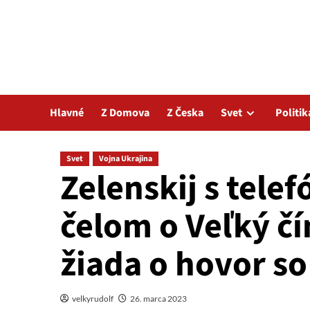
Hlavné
Z Domova
Z Česka
Svet
Politik
Svet
Vojna Ukrajina
Zelenskij s tele
čelom o Veľký č
žiada o hovor s
velkyrudolf
26. marca 2023