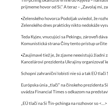
prijmeme hovor od Si.“ A teraz – „Zavolaj mi, za
▪️Zelenského hovorca Podoljak uviedol, že rozh
Zelenského dnes prakticky nikto nedokáže vysv
Teda Kyjev, vnucujúci sa Pekingu, zároveň dáva 
Komunistická strana Číny tento prístup určite 
▪️Zaujímavé tiež je, že zjavne neexistujú žiadni 
Kancelárovi prezidenta Ukrajiny organizovať k
Schopní zahraniční lobisti nie sú a tak EÚ tlač
Európska únia „tlačí“ na čínskeho prezidenta 
uvádza Financial Times s odkazom na predstav
„EÚ tlačí na Si Ťin-pchinga na rozhovor so <…