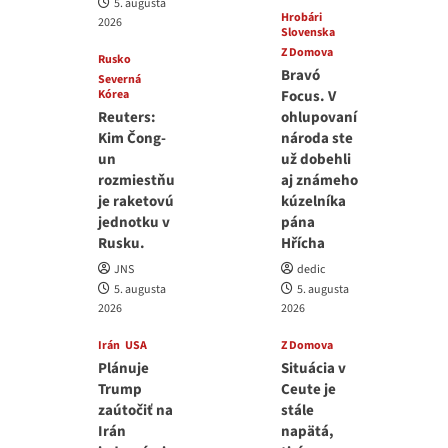
5. augusta
Hrobári
2026
Slovenska
Z Domova
Rusko
Bravó
Severná
Kórea
Focus. V
Reuters:
ohlupovaní
Kim Čong-
národa ste
un
už dobehli
rozmiestňu
aj známeho
je raketovú
kúzelníka
jednotku v
pána
Rusku.
Hřícha
JNS
dedic
5. augusta
5. augusta
2026
2026
Irán
USA
Z Domova
Plánuje
Situácia v
Trump
Ceute je
zaútočiť na
stále
Irán
napätá,