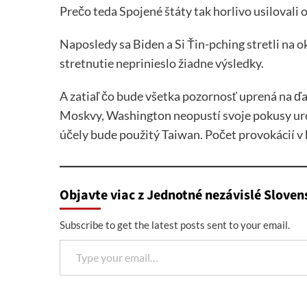
Prečo teda Spojené štáty tak horlivo usilovali
Naposledy sa Biden a Si Ťin-pching stretli na 
stretnutie neprinieslo žiadne výsledky.
A zatiaľ čo bude všetka pozornosť uprená na ďa
Moskvy, Washington neopustí svoje pokusy urobi
účely bude použitý Taiwan. Počet provokácií v 
Objavte viac z Jednotné nezávislé Sloven
Subscribe to get the latest posts sent to your email.
Type your email…