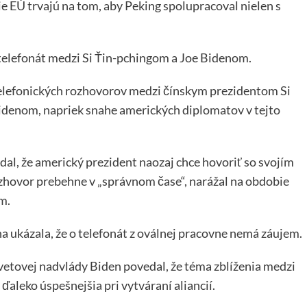
e EÚ trvajú na tom, aby Peking spolupracoval nielen s
o telefonát medzi Si Ťin-pchingom a Joe Bidenom.
telefonických rozhovorov medzi čínskym prezidentom Si
denom, napriek snahe amerických diplomatov v tejto
al, že americký prezident naozaj chce hovoriť so svojím
zhovor prebehne v „správnom čase“, narážal na obdobie
m.
ukázala, že o telefonát z oválnej pracovne nemá záujem.
 svetovej nadvlády Biden povedal, že téma zblíženia medzi
ďaleko úspešnejšia pri vytváraní aliancií.