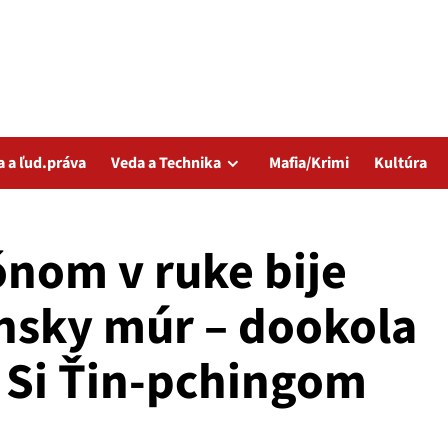
a a ľud.práva
Veda a Technika
Mafia/Krimi
Kultúra
fónom v ruke bije
ínsky múr – dookola
o Si Ťin-pchingom