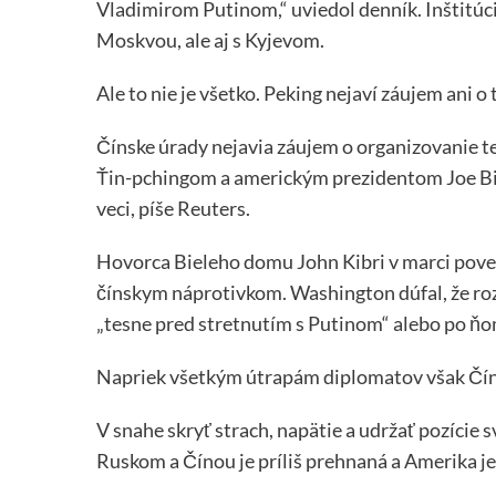
Vladimirom Putinom,“ uviedol denník. Inštitúci
Moskvou, ale aj s Kyjevom.
Ale to nie je všetko. Peking nejaví záujem ani 
Čínske úrady nejavia záujem o organizovanie 
Ťin-pchingom a americkým prezidentom Joe Bi
veci, píše Reuters.
Hovorca Bieleho domu John Kibri v marci poved
čínskym náprotivkom. Washington dúfal, že ro
„tesne pred stretnutím s Putinom“ alebo po ňo
Napriek všetkým útrapám diplomatov však Čína 
V snahe skryť strach, napätie a udržať pozície
Ruskom a Čínou je príliš prehnaná a Amerika je 