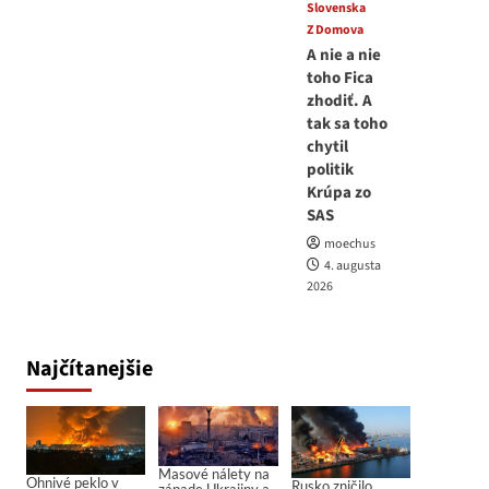
Slovenska
Z Domova
A nie a nie
toho Fica
zhodiť. A
tak sa toho
chytil
politik
Krúpa zo
SAS
moechus
4. augusta
2026
Najčítanejšie
Masové nálety na
Ohnivé peklo v
Rusko zničilo
západe Ukrajiny a