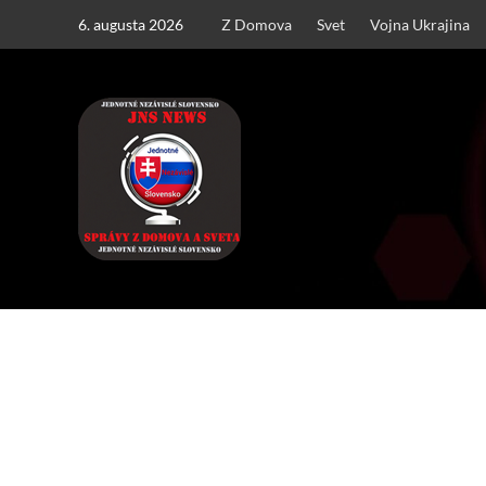
Skip
6. augusta 2026
Z Domova
Svet
Vojna Ukrajina
to
content