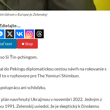
m lídrom v Europe je Zelenskyj
Zdielajte....
tať text
■ Stop
so Si Ťin-pchingom.
al do Pekingu diplomatickou cestou návrh na rokovanie s
 to v rozhovore pre The Yomiuri Shimbun.
spoluprácu ani schôdzku.
ý plán navrhnutý Ukrajinou v novembri 2022. Jedným z
ku 1991. Zelenskij uviedol, že je skeptický k čínskemu