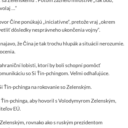
volaj …“
ovor Číne ponúkajú „iniciatívne“, pretože vraj „okrem
etliť dôsledky nesprávneho ukončenia vojny“.
najavo, že Čína je tak trochu hlupák a situácii nerozumie.
ocenia.
zahraniční lobisti, ktorí by boli schopní pomôcť
omunikáciu so Si Ťin-pchingom. Veľmi odhaľujúce.
í Si Ťin-pchinga na rokovanie so Zelenským.
Si Ťin-pchinga, aby hovoril s Volodymyrom Zelenským,
iteľov EÚ.
> Zelenským, rovnako ako s ruským prezidentom