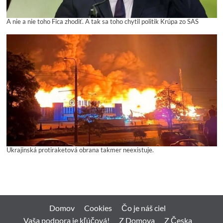
A nie a nie toho Fica zhodiť. A tak sa toho chytil politik Krúpa zo SAS
Ukrajinská protiraketová obrana takmer neexistuje.
Domov
Cookies
Čo je náš ciel
Vaša podpora je kľúčová!
Z Domova
Z Česka