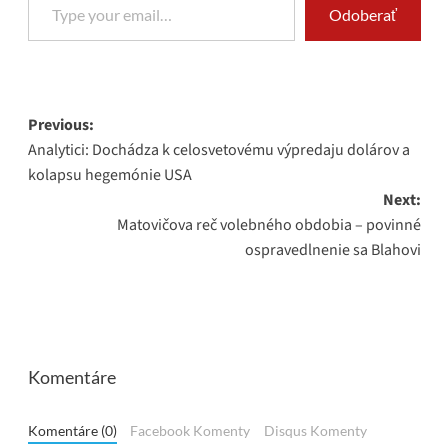
Odoberať
Post
Previous:
Analytici: Dochádza k celosvetovému výpredaju dolárov a
navigation
kolapsu hegemónie USA
Next:
Matovičova reč volebného obdobia – povinné
ospravedlnenie sa Blahovi
Komentáre
Komentáre (0)
Facebook Komenty
Disqus Komenty