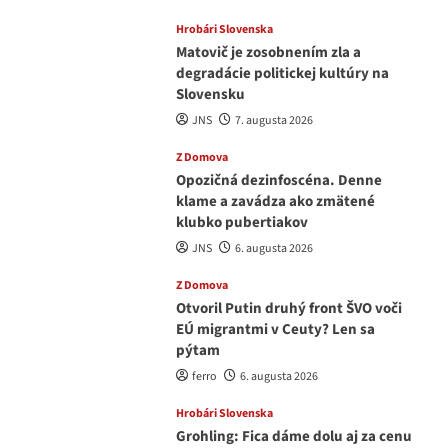
Hrobári Slovenska
Matovič je zosobnením zla a
degradácie politickej kultúry na
Slovensku
JNS
7. augusta 2026
Z Domova
Opozičná dezinfoscéna. Denne
klame a zavádza ako zmätené
klubko pubertiakov
JNS
6. augusta 2026
Z Domova
Otvoril Putin druhý front ŠVO voči
EÚ migrantmi v Ceuty? Len sa
pýtam
ferro
6. augusta 2026
Hrobári Slovenska
Grohling: Fica dáme dolu aj za cenu