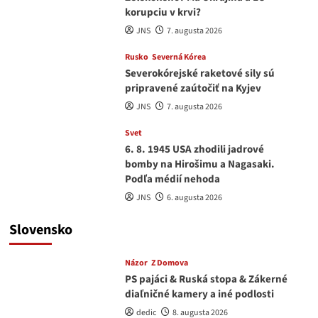
korupciu v krvi?
JNS
7. augusta 2026
Rusko
Severná Kórea
Severokórejské raketové sily sú
pripravené zaútočiť na Kyjev
JNS
7. augusta 2026
Svet
6. 8. 1945 USA zhodili jadrové
bomby na Hirošimu a Nagasaki.
Podľa médií nehoda
JNS
6. augusta 2026
Slovensko
Názor
Z Domova
PS pajáci & Ruská stopa & Zákerné
diaľničné kamery a iné podlosti
dedic
8. augusta 2026