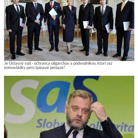
Je Ústavný súd - ochranca oligarchov a podvodníkov, ktorí cez
mimovládky perú špinavé peniaze?