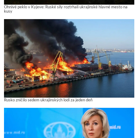
Ohnivé peklo v Kyjeve: Ruské sily roztrhali ukrajinské hlavné mesto na
kusy
Rusko zničilo sedem ukrajinských lodí za jeden deň