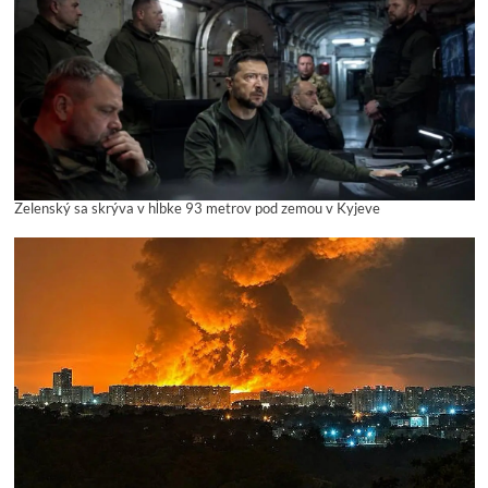
Zelenský sa skrýva v hĺbke 93 metrov pod zemou v Kyjeve