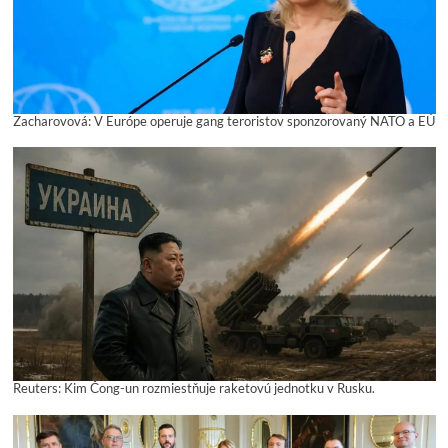
Zacharovová: V Európe operuje gang teroristov sponzorovaný NATO a EÚ
Reuters: Kim Čong-un rozmiestňuje raketovú jednotku v Rusku.