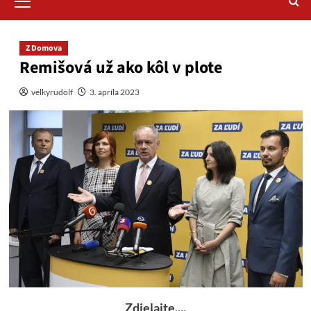
Menu
Z Domova
Remišová už ako kôl v plote
velkyrudolf
3. apríla 2023
Zdielajte....