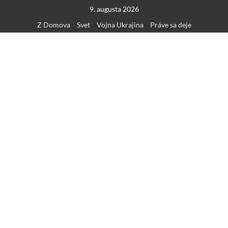
Skip
9. augusta 2026
to
Z Domova
Svet
Vojna Ukrajina
Práve sa deje
content