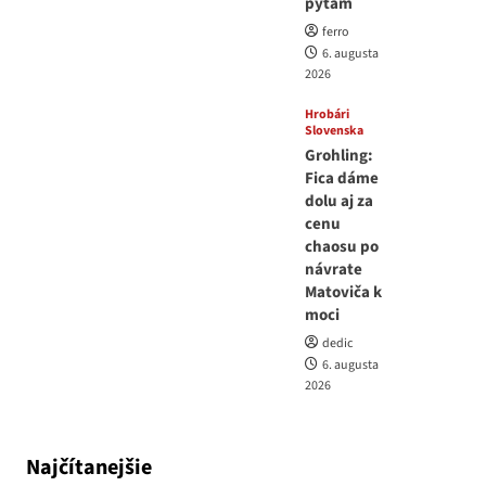
pýtam
ferro
6. augusta
2026
Hrobári
Slovenska
Grohling:
Fica dáme
dolu aj za
cenu
chaosu po
návrate
Matoviča k
moci
dedic
6. augusta
2026
Najčítanejšie