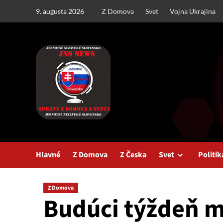
Skip
9. augusta 2026
Z Domova
Svet
Vojna Ukrajina
to
content
Hlavné
Z Domova
Z Česka
Svet
Politik
Z Domova
Budúci týždeň 