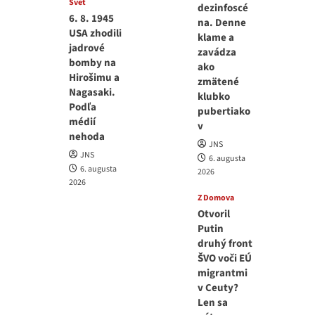
Svet
dezinfoscé
6. 8. 1945
na. Denne
USA zhodili
klame a
jadrové
zavádza
bomby na
ako
Hirošimu a
zmätené
Nagasaki.
klubko
Podľa
pubertiako
médií
v
nehoda
JNS
JNS
6. augusta
6. augusta
2026
2026
Z Domova
Otvoril
Putin
druhý front
ŠVO voči EÚ
migrantmi
v Ceuty?
Len sa