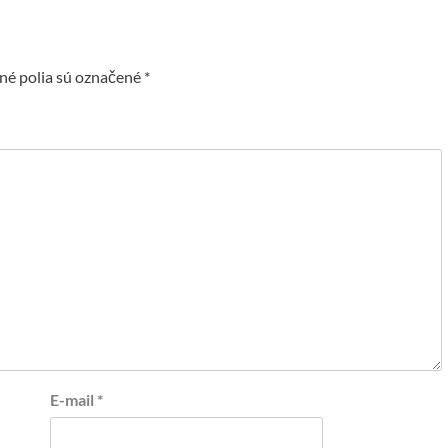
é polia sú označené
*
E-mail
*