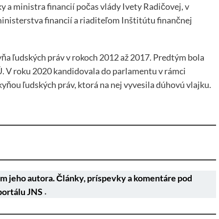
 ministra financií počas vlády Ivety Radičovej, v
sterstva financií a riaditeľom Inštitútu finančnej
ňa ľudských práv v rokoch 2012 až 2017. Predtým bola
. V roku 2020 kandidovala do parlamentu v rámci
yňou ľudských práv, ktorá na nej vyvesila dúhovú vlajku.
m jeho autora. Články, príspevky a komentáre pod
portálu JNS
.