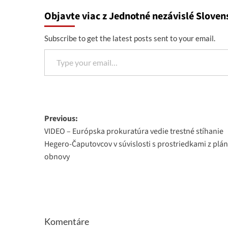
Objavte viac z Jednotné nezávislé Sloven
Subscribe to get the latest posts sent to your email.
Type your email…
Post
Previous:
VIDEO – Európska prokuratúra vedie trestné stíhanie
navigation
Hegero-Čaputovcov v súvislosti s prostriedkami z plá
obnovy
Komentáre