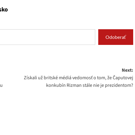
sko
Odoberať
Next:
Získali už britské médiá vedomosť o tom, že Čaputovej
nu
konkubín Rizman stále nie je prezidentom?