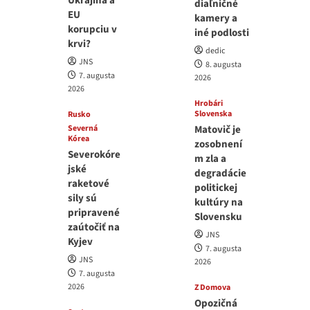
Ukrajina a
diaľničné
EU
kamery a
korupciu v
iné podlosti
krvi?
dedic
JNS
8. augusta
7. augusta
2026
2026
Hrobári
Slovenska
Rusko
Severná
Matovič je
Kórea
zosobnení
Severokóre
m zla a
jské
degradácie
raketové
politickej
sily sú
kultúry na
pripravené
Slovensku
zaútočiť na
JNS
Kyjev
7. augusta
JNS
2026
7. augusta
2026
Z Domova
Opozičná