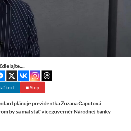
Zdielajte....
tať text
■ Stop
dard plánuje prezidentka Zuzana Čaputová
om by sa mal stať viceguvernér Národnej banky