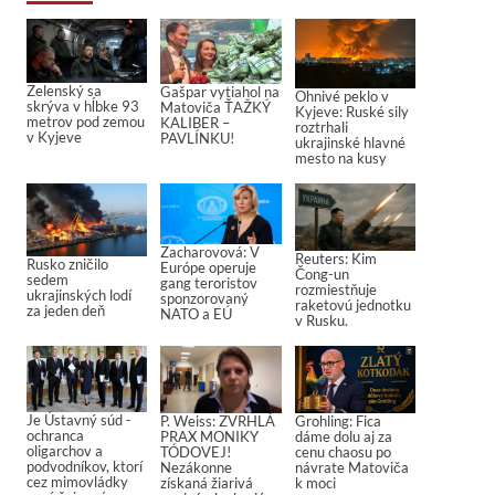
Zelenský sa
Gašpar vytiahol na
Ohnivé peklo v
skrýva v hĺbke 93
Matoviča ŤAŽKÝ
Kyjeve: Ruské sily
metrov pod zemou
KALIBER –
roztrhali
v Kyjeve
PAVLÍNKU!
ukrajinské hlavné
mesto na kusy
Zacharovová: V
Reuters: Kim
Rusko zničilo
Európe operuje
Čong-un
sedem
gang teroristov
rozmiestňuje
ukrajinských lodí
sponzorovaný
raketovú jednotku
za jeden deň
NATO a EÚ
v Rusku.
Je Ústavný súd -
P. Weiss: ZVRHLÁ
Grohling: Fica
ochranca
PRAX MONIKY
dáme dolu aj za
oligarchov a
TÓDOVEJ!
cenu chaosu po
podvodníkov, ktorí
Nezákonne
návrate Matoviča
cez mimovládky
získaná žiarivá
k moci