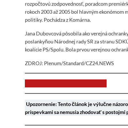
rozpočtovú zodpovednosť, poradcom premiérky a
rokoch 2003 až 2005 bol hlavným ekonómom mini
politiky. Pochádza z Komárna.
Jana Dubovcová pôsobila ako verejná ochranky
poslankyňou Národnej rady SR za stranu SDKÚ
koalície PS/Spolu. Bola prvou verejnou ochrank
ZDROJ: Plenum/Standard/CZ24.NEWS
Chcem prispieť na chod stránky JNS
Upozornenie: Tento článok je výlučne názoro
príspevkami sa nemusia zhodovať s postojmi 