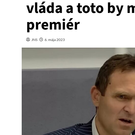
vláda a toto by 
premiér
JNS
6. mája 2023