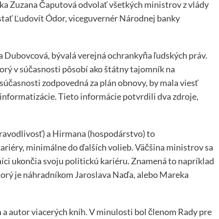
ka Zuzana Čaputová odvolať všetkých ministrov z vlády
tať Ľudovít Ódor, viceguvernér Národnej banky
na Dubovcová, bývalá verejná ochrankyňa ľudských práv.
torý v súčasnosti pôsobí ako štátny tajomník na
 v súčasnosti zodpovedná za plán obnovy, by mala viesť
informatizácie. Tieto informácie potvrdili dva zdroje,
pravodlivosť) a Hirmana (hospodárstvo) to
riéry, minimálne do ďalších volieb. Väčšina ministrov sa
níci ukončia svoju politickú kariéru. Znamená to napríklad
ktorý je náhradníkom Jaroslava Naďa, alebo Mareka
 autor viacerých kníh. V minulosti bol členom Rady pre