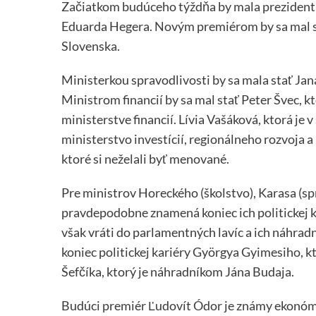
Začiatkom budúceho týždňa by mala prezident
Eduarda Hegera. Novým premiérom by sa mal s
Slovenska.
Ministerkou spravodlivosti by sa mala stať Ja
Ministrom financií by sa mal stať Peter Švec, k
ministerstve financií. Lívia Vašáková, ktorá je
ministerstvo investícií, regionálneho rozvoja a 
ktoré si neželali byť menované.
Pre ministrov Horeckého (školstvo), Karasa (s
pravdepodobne znamená koniec ich politickej ka
však vráti do parlamentných lavíc a ich náhrad
koniec politickej kariéry Györgya Gyimesiho, 
Šefčíka, ktorý je náhradníkom Jána Budaja.
Budúci premiér Ľudovít Ódor je známy ekonóm a