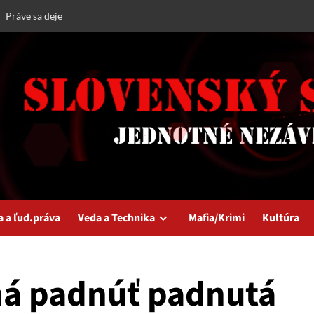
Práve sa deje
a a ľud.práva
Veda a Technika
Mafia/Krimi
Kultúra
má padnúť padnutá