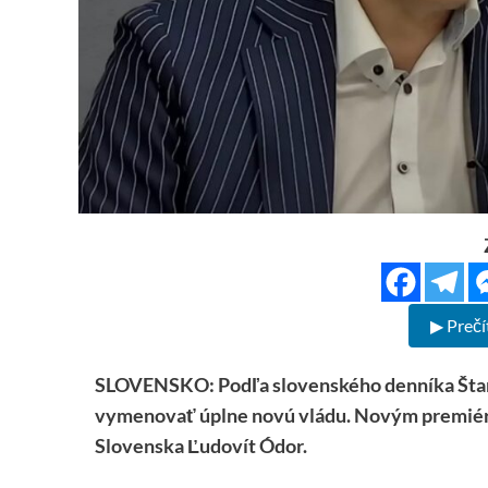
▶ Prečí
SLOVENSKO: Podľa slovenského denníka Štan
vymenovať úplne novú vládu. Novým premiér
Slovenska Ľudovít Ódor.