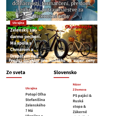
Ukrajina
Zelenskij sa
darmo pechorí.
Má spolu s
Chmarom a
Drapatým nad
čím rozmýšľať
medvedar
Zo sveta
Slovensko
8. augusta 2026
Názor
Ukrajina
Z Domova
Potopí Oľha
PS pajáci &
Stefanišina
Ruská
Zelenského
stopa &
? Má
Zákerné