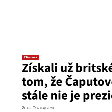
Z Domova
Získali už brits
tom, že Čaputov
stále nie je pre
JNS
6. mája 2023