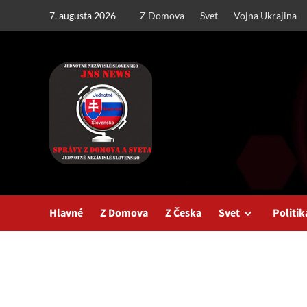
Skip
7. augusta 2026
Z Domova
Svet
Vojna Ukrajina
to
content
Hlavné
Z Domova
Z Česka
Svet
Politik