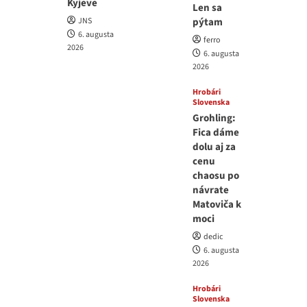
Kyjeve
Len sa
JNS
pýtam
6. augusta
ferro
2026
6. augusta
2026
Hrobári
Slovenska
Grohling:
Fica dáme
dolu aj za
cenu
chaosu po
návrate
Matoviča k
moci
dedic
6. augusta
2026
Hrobári
Slovenska