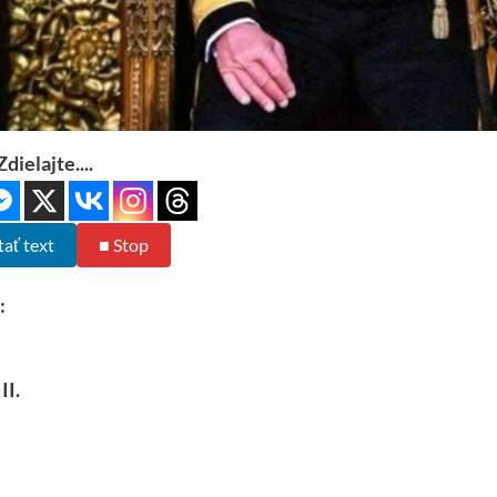
Zdielajte....
tať text
■ Stop
:
II.