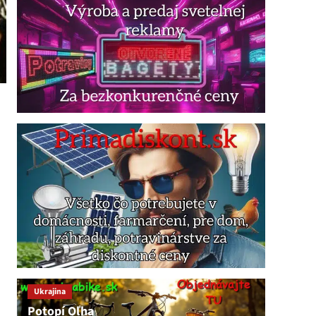
Ukrajina
Potopí Oľha