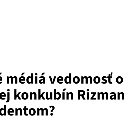
ké médiá vedomosť o
ej konkubín Rizman
zidentom?