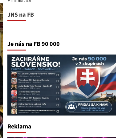
JNS na FB
Je nás na FB 90 000
Reklama