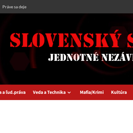
Práve sa deje
a a ľud.práva
Veda a Technika
Mafia/Krimi
Kultúra