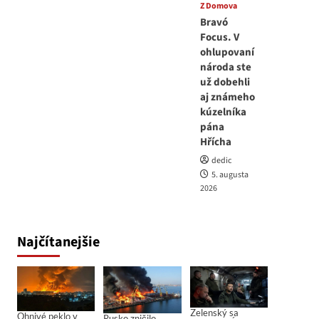
Z Domova
Bravó
Focus. V
ohlupovaní
národa ste
už dobehli
aj známeho
kúzelníka
pána
Hřícha
dedic
5. augusta
2026
Najčítanejšie
Zelenský sa
Ohnivé peklo v
Rusko zničilo