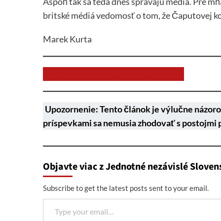
Aspoň tak sa teda dnes správajú médiá. Pre mňa 
britské médiá vedomosť o tom, že Čaputovej k
Marek Kurta
Chcem prispieť na chod stránky JNS
Upozornenie: Tento článok je výlučne názoro
príspevkami sa nemusia zhodovať s postojmi 
Objavte viac z Jednotné nezávislé Sloven
Subscribe to get the latest posts sent to your email.
Type your email…