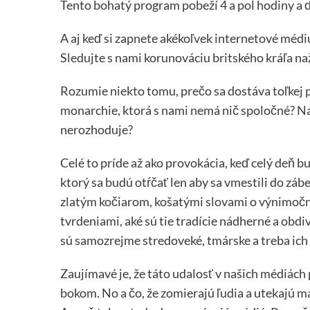
Tento bohatý program pobeží 4 a pol hodiny a ďa
A aj keď si zapnete akékoľvek internetové méd
Sledujte s nami korunováciu britského kráľa na
Rozumie niekto tomu, prečo sa dostáva toľkej 
monarchie, ktorá s nami nemá nič spoločné? Nav
nerozhoduje?
Celé to príde až ako provokácia, keď celý deň 
ktorý sa budú otŕčať len aby sa vmestili do záb
zlatým kočiarom, košatými slovami o výnimočn
tvrdeniami, aké sú tie tradície nádherné a obdiv
sú samozrejme stredoveké, tmárske a treba ich
Zaujímavé je, že táto udalosť v našich médiách p
bokom. No a čo, že zomierajú ľudia a utekajú m