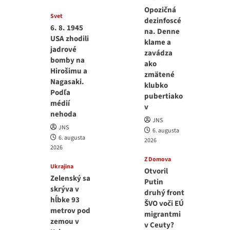
Opozičná
Svet
dezinfoscé
6. 8. 1945
na. Denne
USA zhodili
klame a
jadrové
zavádza
bomby na
ako
Hirošimu a
zmätené
Nagasaki.
klubko
Podľa
pubertiako
médií
v
nehoda
JNS
JNS
6. augusta
6. augusta
2026
2026
Z Domova
Ukrajina
Otvoril
Zelenský sa
Putin
skrýva v
druhý front
hĺbke 93
ŠVO voči EÚ
metrov pod
migrantmi
zemou v
v Ceuty?