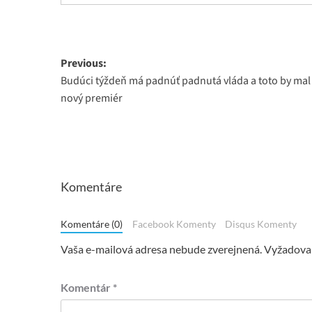
Post
Previous:
Budúci týždeň má padnúť padnutá vláda a toto by mal
navigation
nový premiér
Komentáre
Komentáre (0)
Facebook Komenty
Disqus Komenty
Vaša e-mailová adresa nebude zverejnená.
Vyžadovan
Komentár
*