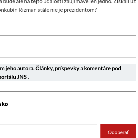
bude ale na tejto udalosti zaujímavé len jedno. Získali už
onkubín Rizman stále nie je prezidentom?
m jeho autora. Články, príspevky a komentáre pod
portálu JNS
.
sko
Odoberať