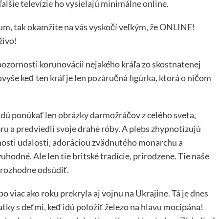
lšie televízie ho vysielajú minimálne online.
ium, tak okamžite na vás vyskočí veľkým, že ONLINE!
živo!
pozornosti korunovácii nejakého kráľa zo skostnatenej
yše keď ten kráľ je len pozáručná figúrka, ktorá o ničom
budú ponúkať len obrázky darmožráčov z celého sveta,
eru a predviedli svoje drahé róby. A plebs zhypnotizujú
osti udalosti, adoráciou zvädnutého monarchu a
uhodné. Ale len tie britské tradície, prirodzene. Tie naše
 rozhodne odsúdiť.
o viac ako roku prekryla aj vojnu na Ukrajine. Tá je dnes
atky s deťmi, keď idú položiť železo na hlavu mocipána!