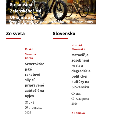
Stefanišina
Zelenského? Má
Ukrajina a EU
korupciu v krvi?
JNS
Zo sveta
Slovensko
7. augusta 2026
Hrobári
Rusko
Slovenska
Severná
Matovič je
Kórea
zosobnení
Severokóre
m zla a
jské
degradácie
raketové
politickej
sily sú
kultúry na
pripravené
Slovensku
zaútočiť na
JNS
Kyjev
7. augusta
JNS
2026
7. augusta
2026
Z Domova