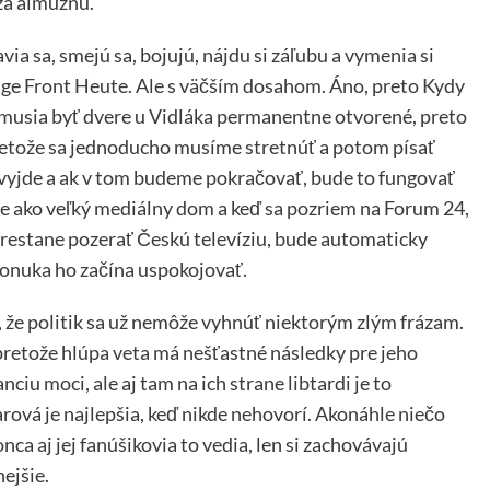
za almužnu.
avia sa, smejú sa, bojujú, nájdu si záľubu a vymenia si
Junge Front Heute. Ale s väčším dosahom. Áno, preto Kydy
 musia byť dvere u Vidláka permanentne otvorené, preto
Pretože sa jednoducho musíme stretnúť a potom písať
yjde a ak v tom budeme pokračovať, bude to fungovať
jšie ako veľký mediálny dom a keď sa pozriem na Forum 24,
 prestane pozerať Českú televíziu, bude automaticky
ponuka ho začína uspokojovať.
si, že politik sa už nemôže vyhnúť niektorým zlým frázam.
pretože hlúpa veta má nešťastné následky pre jeho
ciu moci, ale aj tam na ich strane libtardi je to
ová je najlepšia, keď nikde nehovorí. Akonáhle niečo
ca aj jej fanúšikovia to vedia, len si zachovávajú
ejšie.