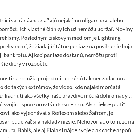
tníci sa už dávno klaňajú nejakému oligarchovi alebo
pomôcť. Ich vlastné články ich už nemôžu udržať. Noviny
né reklamy. Posledným ziskovým médiom je Lightning.
rekvapení, že žiadajú štátne peniaze na posilnenie boja
i bankrotu. Aj keď peniaze dostanú, nemôžu proti
šie diery v rozpočte.
cnosti sa hemžia projektmi, ktoré sú takmer zadarmo a
 do takých extrémov, že video, kde nejaké morčatá
ac zhliadnutí ako všetky naše pravdivé médiá dohromady…
ujú svojich sponzorov týmto smerom. Ako niekde platiť
ovi, ako vyjednávať s Reflexom alebo Šafrom, je
sah bude väčší a náklady nižšie. Nehovoriac o tom, že na
ura, Babiš, ale aj Fiala si nájde svoje a ak cache aspoň