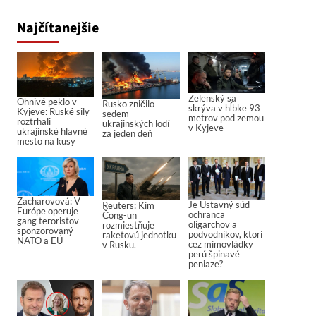
Najčítanejšie
Zelenský sa
Ohnivé peklo v
Rusko zničilo
skrýva v hĺbke 93
Kyjeve: Ruské sily
sedem
metrov pod zemou
roztrhali
ukrajinských lodí
v Kyjeve
ukrajinské hlavné
za jeden deň
mesto na kusy
Zacharovová: V
Je Ústavný súd -
Reuters: Kim
Európe operuje
ochranca
Čong-un
gang teroristov
oligarchov a
rozmiestňuje
sponzorovaný
podvodníkov, ktorí
raketovú jednotku
NATO a EÚ
cez mimovládky
v Rusku.
perú špinavé
peniaze?