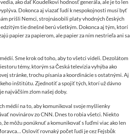
í vedia, ako dať Koudelkovi hodnosť generála, ale je to len
yplýva. Dokonca aj viazať ľudí k nespokojnosti musí byť
ám prišli Nemci, strojnásobili platy vhodných českých
 Medzitým tie dnešné berú všetkým. Dokonca aj tým, ktorí
jú papier za papierom, ale papier za ním nestrieľa ani sa
h médií. Sme krok od toho, aby to všetci videli. Dezolátom
riestoru témy, ktorým sa Česká televízia vyhýba ako
ovej stránke, trochu písania a koordinácie s ostatnými. Aj
eho inštitútu. Zjednotiť a spojiť tých, ktorí už dávno
je najväčším zlom našej doby.
ych médií na to, aby komunikoval svoje myšlienky
ať novinárov zo CNN. Dnes to robia všetci. Niekto
 to, že môžu ponúknuť a komunikovať s ľuďmi viac ako len
Moravca… Osloviť rovnaký počet ľudí je cez Fejsbůk