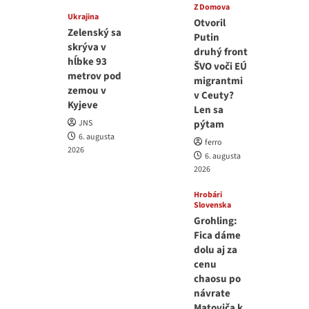
Z Domova
Ukrajina
Otvoril
Zelenský sa
Putin
skrýva v
druhý front
hĺbke 93
ŠVO voči EÚ
metrov pod
migrantmi
zemou v
v Ceuty?
Kyjeve
Len sa
JNS
pýtam
6. augusta
ferro
2026
6. augusta
2026
Hrobári
Slovenska
Grohling:
Fica dáme
dolu aj za
cenu
chaosu po
návrate
Matoviča k