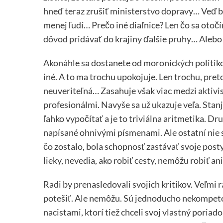
hneď teraz zrušiť ministerstvo dopravy… Veď 
menej ľudí… Prečo iné diaľnice? Len čo sa otočí
dôvod pridávať do krajiny ďalšie pruhy… Alebo 
Akonáhle sa dostanete od moronických politikov 
iné. A to ma trochu upokojuje. Len trochu, pre
neuveriteľná… Zasahuje však viac medzi akti
profesionálmi. Navyše sa už ukazuje veľa. Stanj
ľahko vypočítať a je to triviálna aritmetika. Dru
napísané ohnivými písmenami. Ale ostatní nie sú 
čo zostalo, bola schopnosť zastávať svoje posty
lieky, nevedia, ako robiť cesty, nemôžu robiť an
Radi by prenasledovali svojich kritikov. Veľmi ra
potešiť. Ale nemôžu. Sú jednoducho nekompetent
nacistami, ktorí tiež chceli svoj vlastný poriado