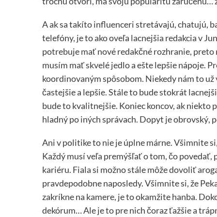
trochu otvorí, má svoju popularitu zaručenú… 
A ak sa takíto influenceri stretávajú, chatujú, b
telefóny, je to ako oveľa lacnejšia redakcia v 
potrebuje mať nové redakčné rozhranie, preto
musím mať skvelé jedlo a ešte lepšie nápoje. 
koordinovaným spôsobom. Niekedy nám to už v
častejšie a lepšie. Stále to bude stokrát lacne
bude to kvalitnejšie. Koniec koncov, ak niekto
hladný po iných správach. Dopyt je obrovský, 
Ani v politike to nie je úplne márne. Všimnite 
Každý musí veľa premýšľať o tom, čo povedať, 
kariéru. Fiala si možno stále môže dovoliť arogan
pravdepodobne naposledy. Všimnite si, že Pekar
zakríkne na kamere, je to okamžite hanba. Dokon
dekórum… Ale je to pre nich čoraz ťažšie a trápn