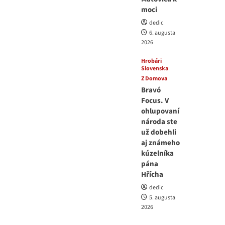
moci
dedic
6. augusta
2026
Hrobári
Slovenska
Z Domova
Bravó
Focus. V
ohlupovaní
národa ste
už dobehli
aj známeho
kúzelníka
pána
Hřícha
dedic
5. augusta
2026