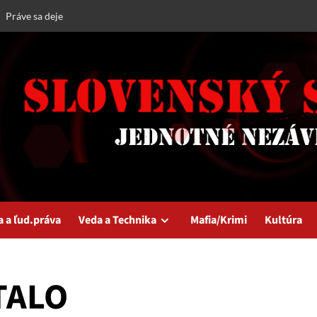
Práve sa deje
a a ľud.práva
Veda a Technika
Mafia/Krimi
Kultúra
TALO