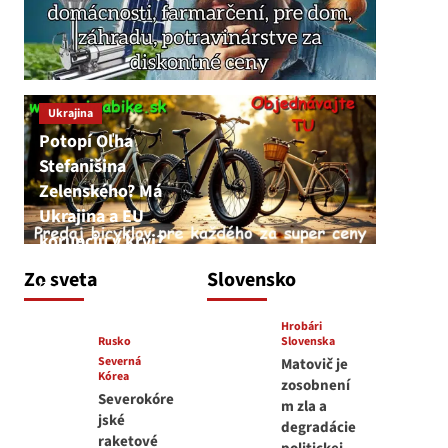
Ukrajina
Potopí Oľha
Stefanišina
Zelenského? Má
Ukrajina a EU
korupciu v krvi?
JNS
Zo sveta
Slovensko
7. augusta 2026
Hrobári
Rusko
Slovenska
Severná
Matovič je
Kórea
zosobnení
Severokóre
m zla a
jské
degradácie
raketové