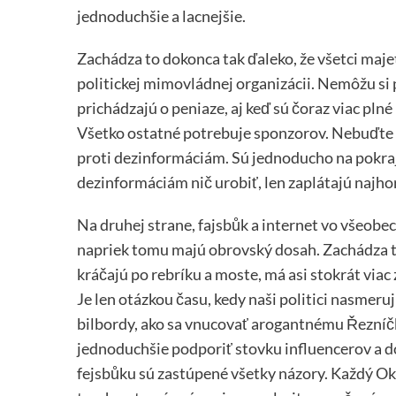
jednoduchšie a lacnejšie.
Zachádza to dokonca tak ďaleko, že všetci maje
politickej mimovládnej organizácii. Nemôžu si 
prichádzajú o peniaze, aj keď sú čoraz viac pl
Všetko ostatné potrebuje sponzorov. Nebuďte p
proti dezinformáciám. Sú jednoducho na pokraj
dezinformáciám nič urobiť, len zaplátajú najhor
Na druhej strane, fajsbůk a internet vo všeobe
napriek tomu majú obrovský dosah. Zachádza to
kráčajú po rebríku a moste, má asi stokrát vi
Je len otázkou času, kedy naši politici nasmer
bilbordy, ako sa vnucovať arogantnému Řezníčk
jednoduchšie podporiť stovku influencerov a do
fejsbůku sú zastúpené všetky názory. Každý Okam