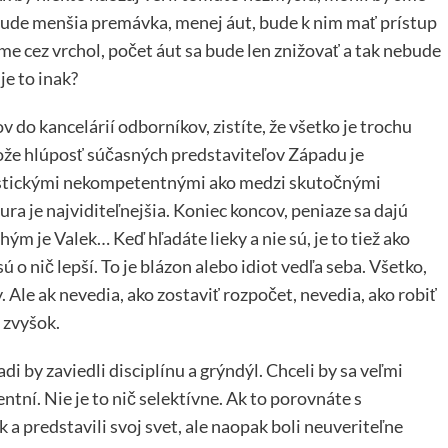
bude menšia premávka, menej áut, bude k nim mať prístup
me cez vrchol, počet áut sa bude len znižovať a tak nebude
je to inak?
do kancelárií odborníkov, zistíte, že všetko je trochu
tože hlúposť súčasných predstaviteľov Západu je
vistickými nekompetentnými ako medzi skutočnými
ura je najviditeľnejšia. Koniec koncov, peniaze sa dajú
hým je Valek… Keď hľadáte lieky a nie sú, je to tiež ako
o nič lepší. To je blázon alebo idiot vedľa seba. Všetko,
. Ale ak nevedia, ako zostaviť rozpočet, nevedia, ako robiť
i zvyšok.
di by zaviedli disciplínu a grýndýl. Chceli by sa veľmi
ní. Nie je to nič selektívne. Ak to porovnáte s
k a predstavili svoj svet, ale naopak boli neuveriteľne