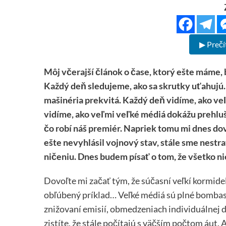
▶ Prečí
Môj včerajší článok o čase, ktorý ešte máme, 
Každý deň sledujeme, ako sa skrutky uťahujú.
mašinéria prekvitá. Každý deň vidíme, ako veľ
vidíme, ako veľmi veľké médiá dokážu prehluši
čo robí náš premiér. Napriek tomu mi dnes dovo
ešte nevyhlásil vojnový stav, stále sme nestrati
ničeniu. Dnes budem písať o tom, že všetko nie 
Dovoľte mi začať tým, že súčasní veľkí kormide
obľúbený príklad… Veľké médiá sú plné bombast
znižovaní emisií, obmedzeniach individuálnej do
zistíte, že stále počítajú s väčším počtom áut.