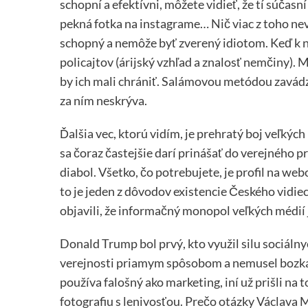
schopní a efektívni, môžete vidieť, že tí súčasn
pekná fotka na instagrame… Nič viac z toho nev
schopný a nemôže byť zverený idiotom. Keď k n
policajtov (árijský vzhľad a znalosť nemčiny).
by ich mali chrániť. Salámovou metódou zavádza
za ním neskrýva.
Ďalšia vec, ktorú vidím, je prehratý boj veľkýc
sa čoraz častejšie darí prinášať do verejného p
diabol. Všetko, čo potrebujete, je profil na web
to je jeden z dôvodov existencie Českého vidieck
objavili, že informačný monopol veľkých médií 
Donald Trump bol prvý, kto využil silu sociáln
verejnosti priamym spôsobom a nemusel bozkáv
používa falošný ako marketing, iní už prišli na
fotografiu s lenivosťou. Prečo otázky Václava 