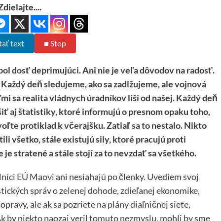
Zdielajte....
tať text
■ Stop
bol dosť deprimujúci. Ani nie je veľa dôvodov na radosť.
 Každý deň sledujeme, ako sa zadlžujeme, ale vojnová
mi sa realita vládnych úradníkov líši od našej. Každý deň
ť aj štatistiky, ktoré informujú o presnom opaku toho,
ľte protiklad k včerajšku. Zatiaľ sa to nestalo. Nikto
li všetko, stále existujú sily, ktoré pracujú proti
je stratené a stále stojí za to nevzdať sa všetkého.
lníci EÚ Maovi ani nesiahajú po členky. Uvediem svoj
ických správ o zelenej dohode, zdieľanej ekonomike,
pravy, ale ak sa pozriete na plány diaľničnej siete,
 Ak by niekto naozaj veril tomuto nezmyslu, mohli by sme