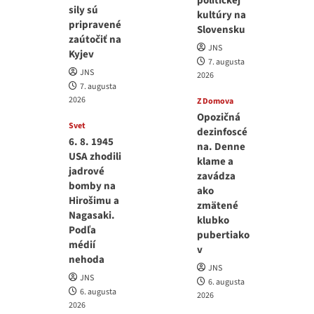
politickej
sily sú
kultúry na
pripravené
Slovensku
zaútočiť na
JNS
Kyjev
7. augusta
JNS
2026
7. augusta
2026
Z Domova
Opozičná
Svet
dezinfoscé
6. 8. 1945
na. Denne
USA zhodili
klame a
jadrové
zavádza
bomby na
ako
Hirošimu a
zmätené
Nagasaki.
klubko
Podľa
pubertiako
médií
v
nehoda
JNS
JNS
6. augusta
6. augusta
2026
2026