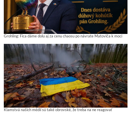
Grohling: Fica dáme dolu aj za cenu chaosu po návrate Matoviča k moci
Klamstvá našich médií sú také obrovské, že treba na ne reagovať