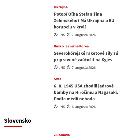
Ukrajina
Potopí Oľha Stefanišina
Zelenského? Má Ukrajina a EU
korupciu v krvi?
JNS
7. augusta 2026
Rusko
Severná Kórea
Severokórejské raketové sily sú
pripravené zaútočiť na Kyjev
JNS
7. augusta 2026
Svet
6. 8. 1945 USA zhodili jadrové
bomby na Hirošimu a Nagasaki.
Podľa médií nehoda
JNS
6. augusta 2026
Slovensko
Z Domova