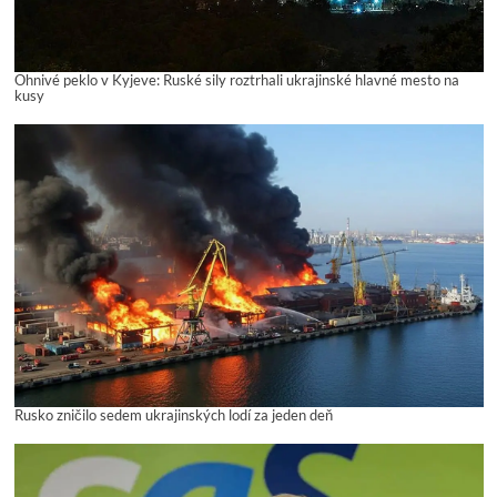
Ohnivé peklo v Kyjeve: Ruské sily roztrhali ukrajinské hlavné mesto na
kusy
Rusko zničilo sedem ukrajinských lodí za jeden deň