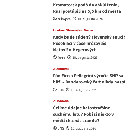
Kramatorsk padá do obkľúčenia,
Rusi postúpili na 5,5 km od mesta
trikopce
10. augusta 2026
Hrobári Slovenska
Názor
Kedy bude súdený slovenský Fauci?
Pôsobiaci v čase hrôzovlád
Matovičo-Hegerových
ferro
10. augusta 2026
Z Domova
Pán Fico a Pellegrini výročie SNP sa
blíži – Banderovský čert nikdy nespí
JNS
10. augusta 2026
Z Domova
Čelíme údajne katastrofálne
suchému letu? Robí si niekto v
médiách z nás srandu?
JNS
10. augusta 2026