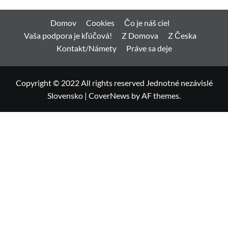
Domov
Cookies
Čo je náš ciel
Vaša podpora je kľúčová!
Z Domova
Z Česka
Kontakt/Námety
Práve sa deje
Copyright © 2022 All rights reserved Jednotné nezávislé
Slovensko
|
CoverNews
by AF themes.