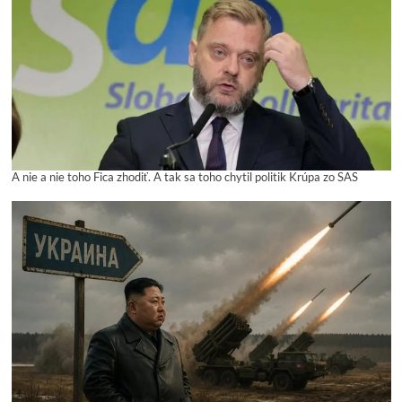
A nie a nie toho Fica zhodiť. A tak sa toho chytil politik Krúpa zo SAS