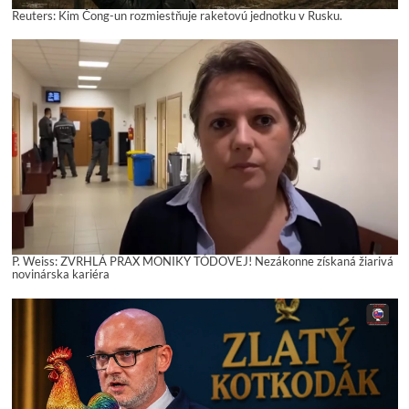
Reuters: Kim Čong-un rozmiestňuje raketovú jednotku v Rusku.
P. Weiss: ZVRHLÁ PRAX MONIKY TÓDOVEJ! Nezákonne získaná žiarivá
novinárska kariéra