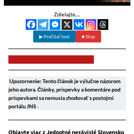
Zdielajte....
▶ Prečítať text
■ Stop
Chcem prispieť na chod stránky JNS
Upozornenie: Tento článok je výlučne názorom
jeho autora. Články, príspevky a komentáre pod
príspevkami sa nemusia zhodovať s postojmi
portálu JNS
.
Objavte viac z Jednotné nezávislé Slovensko