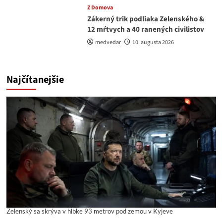
Z Domova
Zákerný trik podliaka Zelenského &
12 mŕtvych a 40 ranených civilistov
medvedar
10. augusta 2026
Najčítanejšie
Zelenský sa skrýva v hĺbke 93 metrov pod zemou v Kyjeve