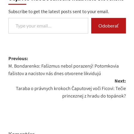
Subscribe to get the latest posts sent to your email.
Type your email…
Odoberať
Post
Previous:
M. Bondarenko: Fašizmus nebol porazený! Potomkovia
navigation
fašistov a nacistov nás dnes otvorene likvidujú
Next:
Taraba o právnych krokoch Čaputovej voči Ficovi: Tečie
princeznej z hradu do topánok?