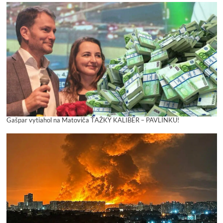
Gašpar vytiahol na Matoviča ŤAŽKÝ KALIBER – PAVLÍNKU!