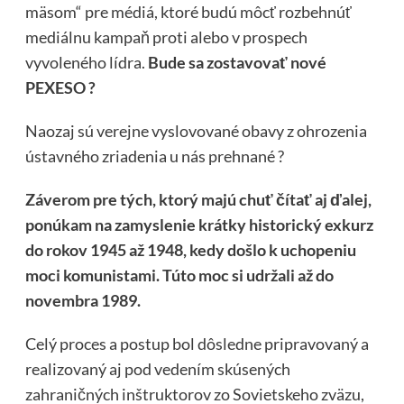
mäsom“ pre médiá, ktoré budú môcť rozbehnúť
mediálnu kampaň proti alebo v prospech
vyvoleného lídra.
Bude sa zostavovať nové
PEXESO ?
Naozaj sú verejne vyslovované obavy z ohrozenia
ústavného zriadenia u nás prehnané ?
Záverom pre tých, ktorý majú chuť čítať aj ďalej,
ponúkam na zamyslenie krátky historický exkurz
do rokov 1945 až 1948, kedy došlo k uchopeniu
moci komunistami. Túto moc si udržali až do
novembra 1989.
Celý proces a postup bol dôsledne pripravovaný a
realizovaný aj pod vedením skúsených
zahraničných inštruktorov zo Sovietskeho zväzu,