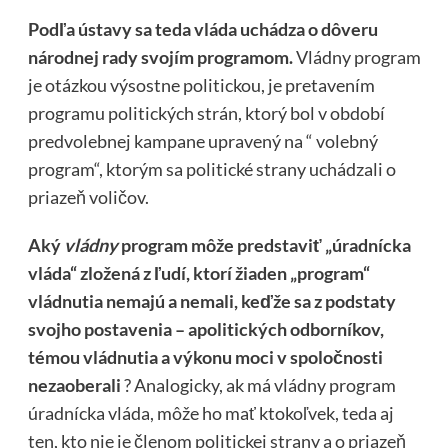
Podľa ústavy sa teda vláda uchádza o dôveru
národnej rady svojím programom.
Vládny program
je otázkou výsostne politickou, je pretavením
programu politických strán, ktorý bol v období
predvolebnej kampane upravený na “ volebný
program“, ktorým sa politické strany uchádzali o
priazeň voličov.
Aký
vládny
program môže predstaviť „úradnícka
vláda“ zložená z ľudí, ktorí žiaden „program“
vládnutia nemajú a nemali, keďže sa z podstaty
svojho postavenia – apolitických odborníkov,
témou vládnutia a výkonu moci v spoločnosti
nezaoberali
? Analogicky, ak má vládny program
úradnícka vláda, môže ho mať ktokoľvek, teda aj
ten, kto nie je členom politickej strany a o priazeň