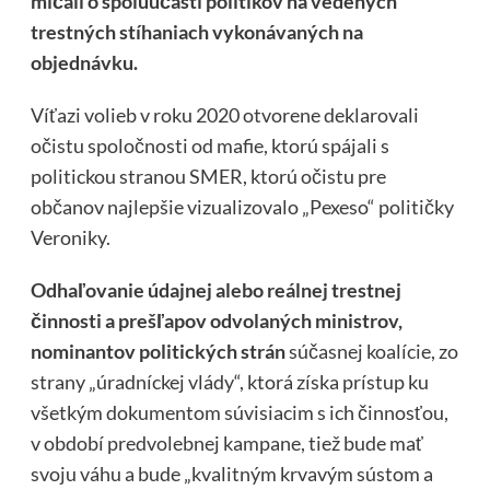
mlčali o spoluúčasti politikov na vedených
trestných stíhaniach vykonávaných na
objednávku.
Víťazi volieb v roku 2020 otvorene deklarovali
očistu spoločnosti od mafie, ktorú spájali s
politickou stranou SMER, ktorú očistu pre
občanov najlepšie vizualizovalo „Pexeso“ političky
Veroniky.
Odhaľovanie údajnej alebo reálnej trestnej
činnosti a prešľapov odvolaných ministrov,
nominantov politických strán
súčasnej koalície, zo
strany „úradníckej vlády“, ktorá získa prístup ku
všetkým dokumentom súvisiacim s ich činnosťou,
v období predvolebnej kampane, tiež bude mať
svoju váhu a bude „kvalitným krvavým sústom a