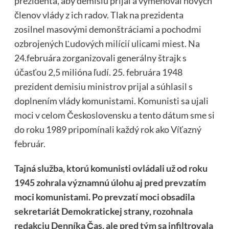
prezidenta, aby demisiu prijal a vymenoval nových
členov vlády z ich radov. Tlak na prezidenta
zosilnel masovými demonštráciami a pochodmi
ozbrojených Ľudových milícií ulicami miest. Na
24.februára zorganizovali generálny štrajk s
účasťou 2,5 milióna ľudí. 25. februára 1948
prezident demisiu ministrov prijal a súhlasil s
doplnením vlády komunistami. Komunisti sa ujali
moci v celom Československu a tento dátum sme si
do roku 1989 pripomínali každý rok ako Víťazný
február.
Tajná služba, ktorú komunisti ovládali už od roku
1945 zohrala významnú úlohu aj pred prevzatím
moci komunistami. Po prevzatí moci obsadila
sekretariát Demokratickej strany, rozohnala
redakciu Denníka Čas, ale pred tým sa infiltrovala