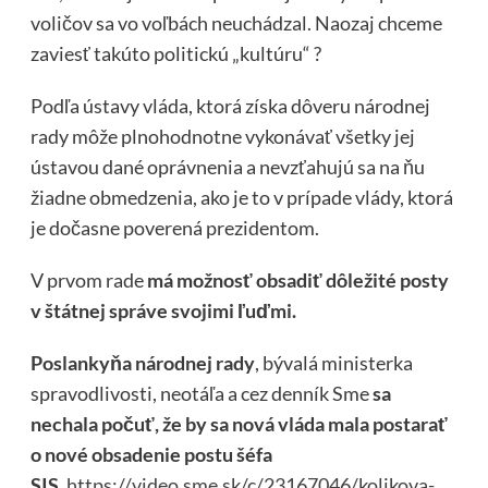
voličov sa vo voľbách neuchádzal. Naozaj chceme
zaviesť takúto politickú „kultúru“ ?
Podľa ústavy vláda, ktorá získa dôveru národnej
rady môže plnohodnotne vykonávať všetky jej
ústavou dané oprávnenia a nevzťahujú sa na ňu
žiadne obmedzenia, ako je to v prípade vlády, ktorá
je dočasne poverená prezidentom.
V prvom rade
má možnosť obsadiť dôležité posty
v štátnej správe svojimi ľuďmi.
Poslankyňa národnej rady
, bývalá ministerka
spravodlivosti, neotáľa a cez denník Sme
sa
nechala počuť, že by sa nová vláda mala postarať
o nové obsadenie postu šéfa
SIS.
https://video.sme.sk/c/23167046/kolikova-