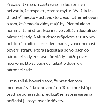
Prezidentka sa pri zostavovaní vlády ani len
netvárila, že rešpektuje tento mýtus. Využila tak
„hluché“ miesto v ústave, ktorá explicitne nehovorí
o tom, že členovia vlády majú byť členmi alebo
nominantami strán, ktoré sa vo voľbách dostali do
národnej rady. A ak budeme rešpektovať túto novú
politickú tradíciu, prezident naozaj vôbec nemusí
poveriť stranu, ktorá sa dostala po voľbách do
národnej rady, zostavením vlády, môže poveriť
hocikoho, kto sa bude uchádzať o dôveru v
národnej rade.
Ústava však hovorí o tom, že prezidentom
menovaná vláda je povinná do 30 dní predstúpiť
pred národnú radu,
predložiť jej svoj program
a
požiadať ju o vyslovenie dôvery.