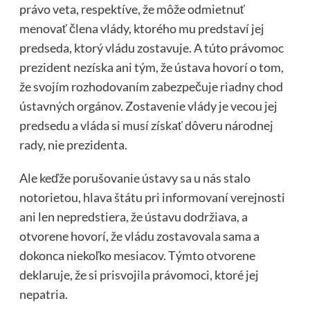
právo veta, respektíve, že môže odmietnuť
menovať člena vlády, ktorého mu predstaví jej
predseda, ktorý vládu zostavuje. A túto právomoc
prezident nezíska ani tým, že ústava hovorí o tom,
že svojím rozhodovaním zabezpečuje riadny chod
ústavných orgánov. Zostavenie vlády je vecou jej
predsedu a vláda si musí získať dôveru národnej
rady, nie prezidenta.
Ale keďže porušovanie ústavy sa u nás stalo
notorietou, hlava štátu pri informovaní verejnosti
ani len nepredstiera, že ústavu dodržiava, a
otvorene hovorí, že vládu zostavovala sama a
dokonca niekoľko mesiacov. Týmto otvorene
deklaruje, že si prisvojila právomoci, ktoré jej
nepatria.