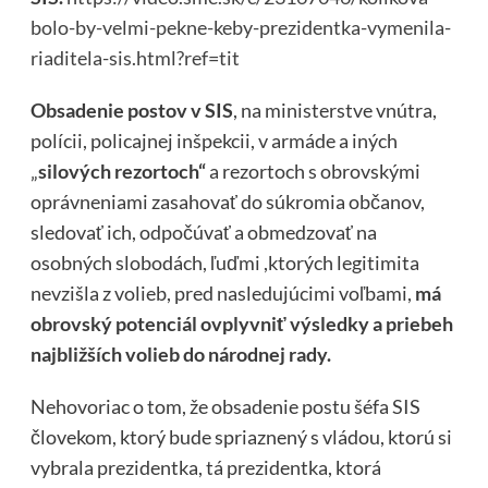
bolo-by-velmi-pekne-keby-prezidentka-vymenila-
riaditela-sis.html?ref=tit
Obsadenie postov v SIS
, na ministerstve vnútra,
polícii, policajnej inšpekcii, v armáde a iných
„
silových rezortoch“
a rezortoch s obrovskými
oprávneniami zasahovať do súkromia občanov,
sledovať ich, odpočúvať a obmedzovať na
osobných slobodách, ľuďmi ,ktorých legitimita
nevzišla z volieb, pred nasledujúcimi voľbami,
má
obrovský potenciál ovplyvniť výsledky a priebeh
najbližších volieb do národnej rady.
Nehovoriac o tom, že obsadenie postu šéfa SIS
človekom, ktorý bude spriaznený s vládou, ktorú si
vybrala prezidentka, tá prezidentka, ktorá