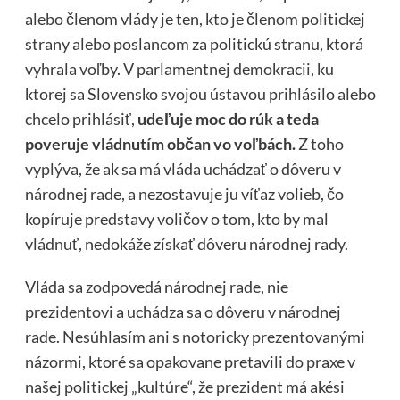
alebo členom vlády je ten, kto je členom politickej
strany alebo poslancom za politickú stranu, ktorá
vyhrala voľby. V parlamentnej demokracii, ku
ktorej sa Slovensko svojou ústavou prihlásilo alebo
chcelo prihlásiť,
udeľuje moc do rúk a teda
poveruje vládnutím občan vo voľbách.
Z toho
vyplýva, že ak sa má vláda uchádzať o dôveru v
národnej rade, a nezostavuje ju víťaz volieb, čo
kopíruje predstavy voličov o tom, kto by mal
vládnuť, nedokáže získať dôveru národnej rady.
Vláda sa zodpovedá národnej rade, nie
prezidentovi a uchádza sa o dôveru v národnej
rade. Nesúhlasím ani s notoricky prezentovanými
názormi, ktoré sa opakovane pretavili do praxe v
našej politickej „kultúre“, že prezident má akési