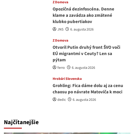
Z Domova
Opozičná dezinfoscéna. Denne
klame a zavádza ako zmätené
klubko pubertiakov
JNS
6. augusta 2026
Z Domova
Otvoril Putin druhý front ŠVO voči
EÚ migrantmi v Ceuty? Len sa
pýtam
ferro
6. augusta 2026
Hrobári Slovenska
Grohling: Fica dáme dolu aj za cenu
chaosu po návrate Matoviča k moci
dedic
6. augusta 2026
Najčítanejšie