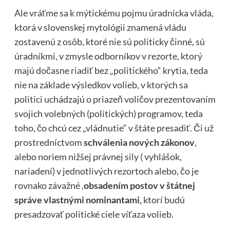
Ale vráťme sa k mýtickému pojmu úradnícka vláda,
ktorá v slovenskej mytológii znamená vládu
zostavenú z osôb, ktoré nie sú politicky činné, sú
úradníkmi, v zmysle odborníkov v rezorte, ktorý
majú dočasne riadiť bez „politického“ krytia, teda
nie na základe výsledkov volieb, v ktorých sa
politici uchádzajú o priazeň voličov prezentovaním
svojich volebných (politických) programov, teda
toho, čo chcú cez „vládnutie“ v štáte presadiť. Či už
prostredníctvom
schválenia nových zákonov
,
alebo noriem nižšej právnej sily ( vyhlášok,
nariadení) v jednotlivých rezortoch alebo, čo je
rovnako závažné ,
obsadením postov v štátnej
správe vlastnými nominantami,
ktorí budú
presadzovať politické ciele víťaza volieb.