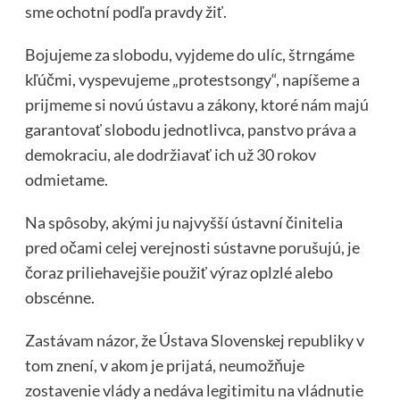
sme ochotní podľa pravdy žiť.
Bojujeme za slobodu, vyjdeme do ulíc, štrngáme
kľúčmi, vyspevujeme „protestsongy“, napíšeme a
prijmeme si novú ústavu a zákony, ktoré nám majú
garantovať slobodu jednotlivca, panstvo práva a
demokraciu, ale dodržiavať ich už 30 rokov
odmietame.
Na spôsoby, akými ju najvyšší ústavní činitelia
pred očami celej verejnosti sústavne porušujú, je
čoraz priliehavejšie použiť výraz oplzlé alebo
obscénne.
Zastávam názor, že Ústava Slovenskej republiky v
tom znení, v akom je prijatá, neumožňuje
zostavenie vlády a nedáva legitimitu na vládnutie