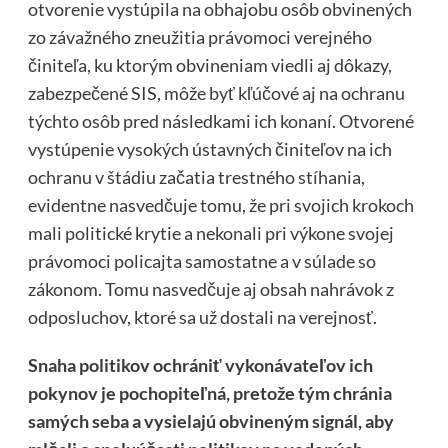
otvorenie vystúpila na obhajobu osôb obvinených
zo závažného zneužitia právomoci verejného
činiteľa, ku ktorým obvineniam viedli aj dôkazy,
zabezpečené SIS, môže byť kľúčové aj na ochranu
týchto osôb pred následkami ich konaní. Otvorené
vystúpenie vysokých ústavných činiteľov na ich
ochranu v štádiu začatia trestného stíhania,
evidentne nasvedčuje tomu, že pri svojich krokoch
mali politické krytie a nekonali pri výkone svojej
právomoci policajta samostatne a v súlade so
zákonom. Tomu nasvedčuje aj obsah nahrávok z
odposluchov, ktoré sa už dostali na verejnosť.
Snaha politikov ochrániť vykonávateľov ich
pokynov je pochopiteľná, pretože tým chránia
samých seba a vysielajú obvineným signál, aby