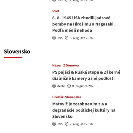
JNS
7. augusta 2026
Svet
6. 8. 1945 USA zhodili jadrové
bomby na Hirošimu a Nagasaki.
Podľa médií nehoda
JNS
6. augusta 2026
Slovensko
Názor
Z Domova
PS pajáci & Ruská stopa & Zákerné
diaľničné kamery a iné podlosti
dedic
8. augusta 2026
Hrobári Slovenska
Matovič je zosobnením zla a
degradácie politickej kultúry na
Slovensku
JNS
7. augusta 2026