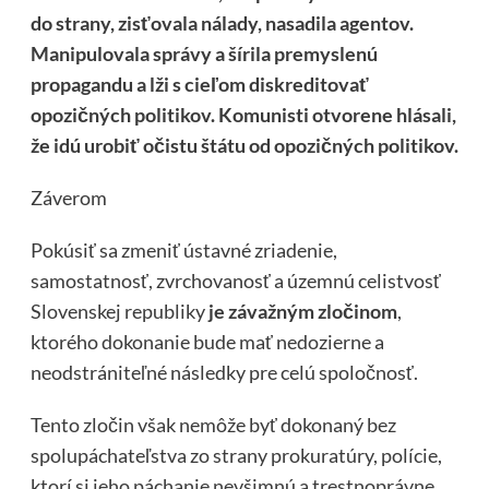
do strany, zisťovala nálady, nasadila agentov.
Manipulovala správy a šírila premyslenú
propagandu a lži s cieľom diskreditovať
opozičných politikov. Komunisti otvorene hlásali,
že idú urobiť očistu štátu od opozičných politikov.
Záverom
Pokúsiť sa zmeniť ústavné zriadenie,
samostatnosť, zvrchovanosť a územnú celistvosť
Slovenskej republiky
je závažným zločinom
,
ktorého dokonanie bude mať nedozierne a
neodstrániteľné následky pre celú spoločnosť.
Tento zločin však nemôže byť dokonaný bez
spolupáchateľstva zo strany prokuratúry, polície,
ktorí si jeho páchanie nevšimnú a trestnoprávne