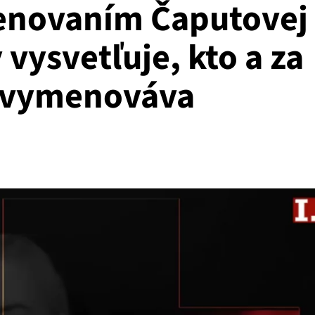
menovaním Čaputovej
 vysvetľuje, kto a za
í vymenováva