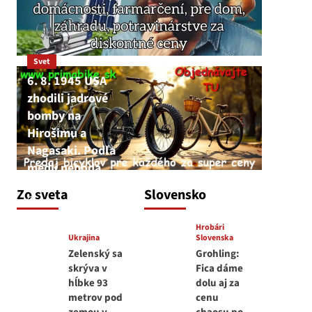
Svet
6. 8. 1945 USA
zhodili jadrové
bomby na
Hirošimu a
Nagasaki. Podľa
médií nehoda
JNS
Zo sveta
Slovensko
6. augusta 2026
Hrobári
Ukrajina
Slovenska
Zelenský sa
Grohling:
skrýva v
Fica dáme
hĺbke 93
dolu aj za
metrov pod
cenu