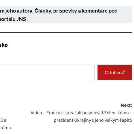
m jeho autora. Články, príspevky a komentáre pod
portálu JNS
.
sko
Odoberať
Next:
Video – Francúzi sa začali posmievať Zelenskému –
vú a
prezident Ukrajiny s jeho veľkým šapitó
torému