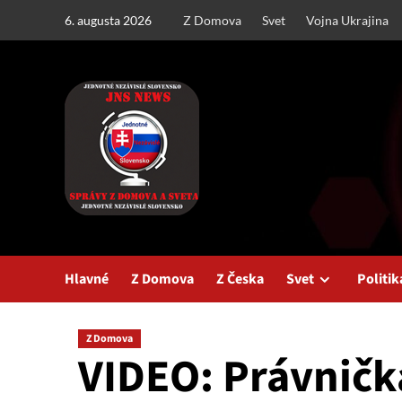
Skip
6. augusta 2026
Z Domova
Svet
Vojna Ukrajina
to
content
Hlavné
Z Domova
Z Česka
Svet
Politik
Z Domova
VIDEO: Právničk