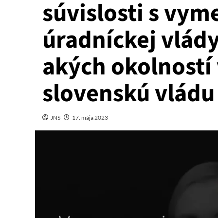
súvislosti s vy
úradníckej vlády
akých okolnost
slovenskú vládu
JNS
17. mája 2023