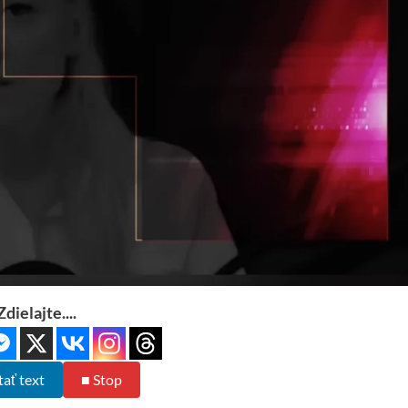
Zdielajte....
tať text
■ Stop