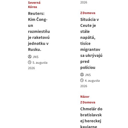
2026
Severná
Kórea
Reuters:
Z Domova
Kim Čong-
Situácia v
un
Ceute je
rozmiestňu
stále
je raketovú
napätá,
jednotku v
tisíce
Rusku.
migrantov
sa ukrývajú
JNS
pred
5. augusta
políciou
2026
JNS
4. augusta
2026
Názor
Z Domova
Chmelár do
bratislavsk
ej hereckej
kaviarne