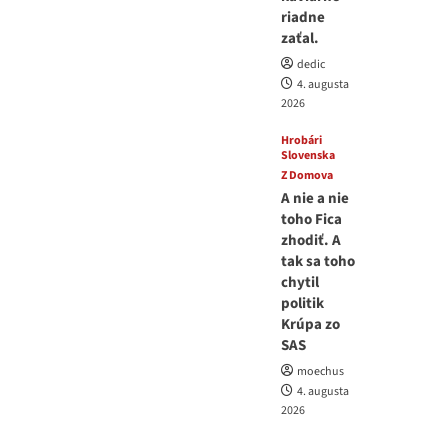
riadne
zaťal.
dedic
4. augusta
2026
Hrobári
Slovenska
Z Domova
A nie a nie
toho Fica
zhodiť. A
tak sa toho
chytil
politik
Krúpa zo
SAS
moechus
4. augusta
2026