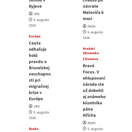
zemou v
chaosu po
Kyjeve
návrate
Matoviča k
JNS
moci
6. augusta
2026
dedic
6. augusta
Európa
2026
Ceuta
odhaľuje
Hrobári
Slovenska
holú
Z Domova
pravdu o
Bravó
Bruselskej
Focus. V
neschopno
ohlupovaní
sti pri
národa ste
migračnej
už dobehli
kríze v
aj známeho
Európe
kúzelníka
JNS
pána
5. augusta
Hřícha
2026
dedic
Rusko
5. augusta