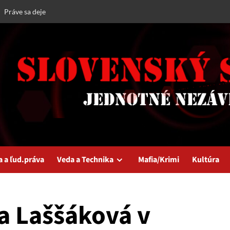
Práve sa deje
a a ľud.práva
Veda a Technika
Mafia/Krimi
Kultúra
a Laššáková v