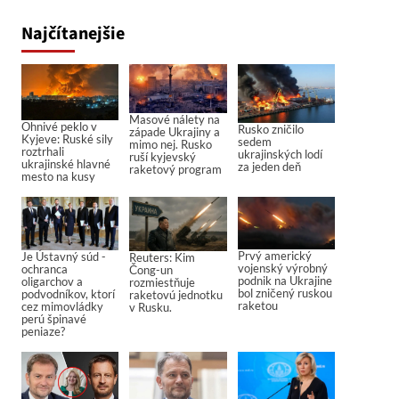
Najčítanejšie
Masové nálety na
Ohnivé peklo v
Rusko zničilo
západe Ukrajiny a
Kyjeve: Ruské sily
sedem
mimo nej. Rusko
roztrhali
ukrajinských lodí
ruší kyjevský
ukrajinské hlavné
za jeden deň
raketový program
mesto na kusy
Prvý americký
Je Ústavný súd -
Reuters: Kim
vojenský výrobný
ochranca
Čong-un
podnik na Ukrajine
oligarchov a
rozmiestňuje
bol zničený ruskou
podvodníkov, ktorí
raketovú jednotku
raketou
cez mimovládky
v Rusku.
perú špinavé
peniaze?