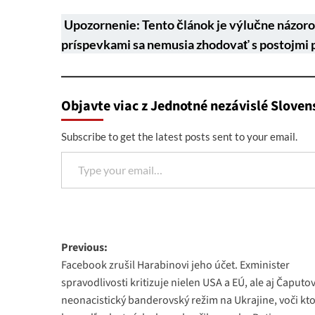
Upozornenie: Tento článok je výlučne názoro
príspevkami sa nemusia zhodovať s postojmi 
Objavte viac z Jednotné nezávislé Sloven
Subscribe to get the latest posts sent to your email.
Type your email…
Post
Previous:
Facebook zrušil Harabinovi jeho účet. Exminister
navigation
spravodlivosti kritizuje nielen USA a EÚ, ale aj Čaputo
neonacistický banderovský režim na Ukrajine, voči k