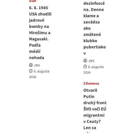
Svet
dezinfoscé
6. 8. 1945
na. Denne
USA zhodili
klame a
jadrové
zavádza
bomby na
ako
Hirošimu a
zmätené
Nagasaki.
klubko
Podľa
pubertiako
médií
v
nehoda
JNS
JNS
6. augusta
6. augusta
2026
2026
Z Domova
Otvoril
Putin
druhý front
ŠVO voči EÚ
migrantmi
v Ceuty?
Len sa