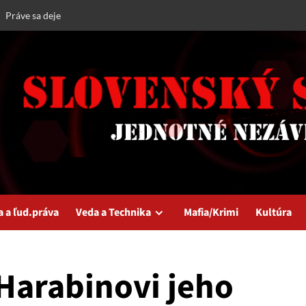
Práve sa deje
a a ľud.práva
Veda a Technika
Mafia/Krimi
Kultúra
 Harabinovi jeho