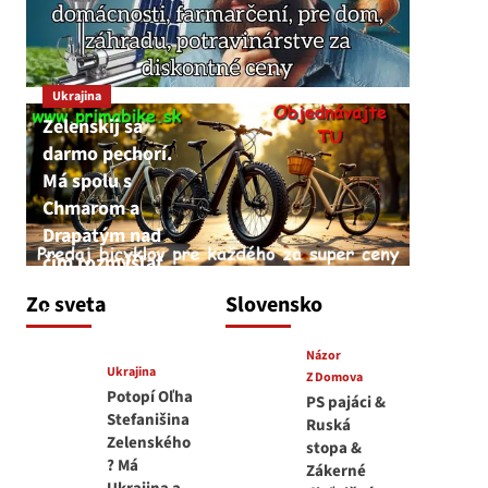
Ukrajina
Zelenskij sa
darmo pechorí.
Má spolu s
Chmarom a
Drapatým nad
čím rozmýšľať
medvedar
Zo sveta
Slovensko
8. augusta 2026
Názor
Ukrajina
Z Domova
Potopí Oľha
PS pajáci &
Stefanišina
Ruská
Zelenského
stopa &
? Má
Zákerné