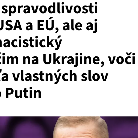
 spravodlivosti
USA a EÚ, ale aj
acistický
im na Ukrajine, voči
a vlastných slov
o Putin