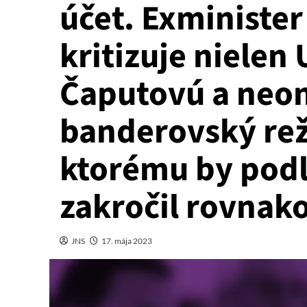
účet. Exminister
kritizuje nielen 
Čaputovú a neon
banderovský rež
ktorému by podľ
zakročil rovnak
JNS
17. mája 2023