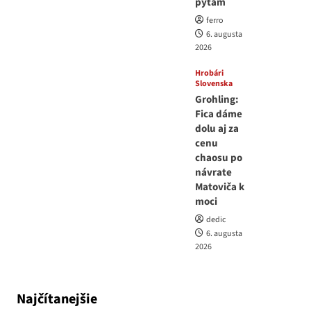
pýtam
ferro
6. augusta
2026
Hrobári
Slovenska
Grohling:
Fica dáme
dolu aj za
cenu
chaosu po
návrate
Matoviča k
moci
dedic
6. augusta
2026
Najčítanejšie