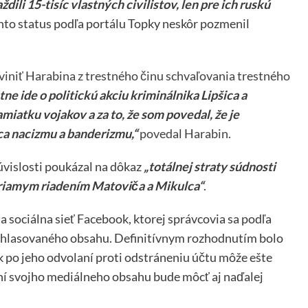
dili 15-tisíc vlastných civilistov, len pre ich ruskú
nto status podľa portálu Topky neskôr pozmenil
iniť Harabina z trestného činu schvaľovania trestného
ne ide o politickú akciu kriminálnika Lipšica a
amiatku vojakov a za to, že som povedal, že je
ca nacizmu a banderizmu,“
povedal Harabin
.
súvislosti poukázal na dôkaz
„totálnej straty súdnosti
riamym riadením Matoviča a Mikulca“
.
la sociálna sieť Facebook, ktorej správcovia sa podľa
 nahlasovaného obsahu. Definitívnym rozhodnutím bolo
k po jeho odvolaní proti odstráneniu účtu môže ešte
ení svojho mediálneho obsahu bude môcť aj naďalej