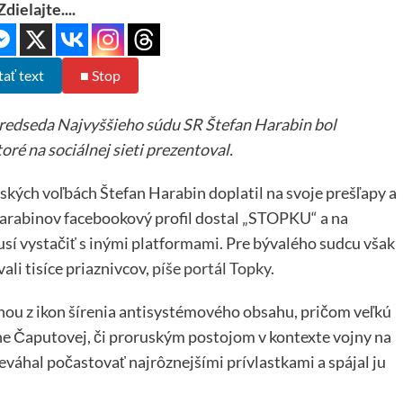
Zdielajte....
tať text
■ Stop
 predseda Najvyššieho súdu SR Štefan Harabin bol
ré na sociálnej sieti prezentoval.
ských voľbách Štefan Harabin doplatil na svoje prešľapy a
Harabinov facebookový profil dostal „STOPKU“ a na
sí vystačiť s inými platformami. Pre bývalého sudcu však
ali tisíce priaznivcov,
píše portál Topky
.
dnou z ikon šírenia antisystémového obsahu, pričom veľkú
ane Čaputovej, či proruským postojom v kontexte vojny na
eváhal počastovať najrôznejšími prívlastkami a spájal ju