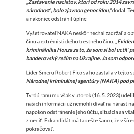
„Zastavenie nacistov, ktorí od roku 2014 zavraž
národnosť, bolo zjavnou genocídou,“
dodal. Te
a nakoniec odstránil úplne.
Vyšetrovateľ NAKA neskôr nechal zadržať a obv
činu a extrémistického trestného činu
.
„Evident
kriminálnika Honza za to, že som si bol uctiť p
banderovský režim na Ukrajine. Ja som odpor
Líder Smeru Robert Fico sa ho zastal a v tejto 
Národnej kriminálnej agentúry (NAKA) pod p
Tvrdú ranu mu však v utorok (16. 5. 2023) udeli
našich informácii už nemohli dívať na nárast
napokon odstránenie jeho účtu, situácia sa vša
zmeniť. Exkandidát má tak ešte šancu, že v šír
pokračovať.