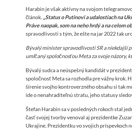
Harabin je však aktívny na svojom telegramovo
článok.
„Status o Putinovi a udalostiach na Uk
Práve naopak, som na neho hrdý a na celom o
spravodlivosti
s tým, že ešte na jar 2022 tak u
Bývalý minister spravodlivosti SR a niekdajší
umlčaný spoločnosťou Meta za svoje názory, kto
Bývalý sudca a neúspešný kandidát v prezident
spoločnosť Meta sa rozhodla pre vážny krok. 
šírenie svojho kontroverzného obsahu si tak mu
ide o nenahraditeľnú stratu, jeho statusy sledov
Štefan Harabin sa v posledných rokoch stal je
časť svojej tvorby venoval aj prezidentke Zuz
Ukrajine. Prezidentku vo svojich príspevkoch n