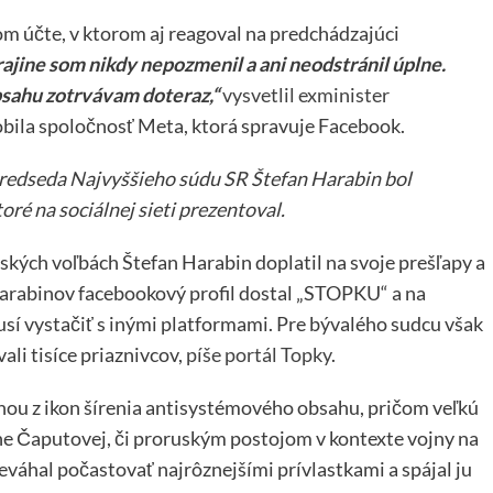
m účte, v ktorom aj reagoval na predchádzajúci
rajine som nikdy nepozmenil a ani neodstránil úplne.
bsahu zotrvávam doteraz,“
vysvetlil exminister
robila spoločnosť Meta, ktorá spravuje Facebook.
 predseda Najvyššieho súdu SR Štefan Harabin bol
ré na sociálnej sieti prezentoval.
ských voľbách Štefan Harabin doplatil na svoje prešľapy a
Harabinov facebookový profil dostal „STOPKU“ a na
sí vystačiť s inými platformami. Pre bývalého sudcu však
ali tisíce priaznivcov,
píše portál Topky
.
dnou z ikon šírenia antisystémového obsahu, pričom veľkú
ane Čaputovej, či proruským postojom v kontexte vojny na
eváhal počastovať najrôznejšími prívlastkami a spájal ju