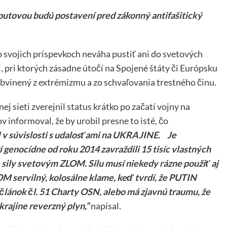
Čaputovou budú postavení pred zákonný antifašitický
svojich príspevkoch neváha pustiť ani do svetových
 pri ktorých zásadne útočí na Spojené štáty či Európsku
obvinený z extrémizmu a zo schvaľovania trestného činu.
j sieti zverejnil status krátko po začatí vojny na
 informoval, že by urobil presne to isté, čo
N v súvislosti s udalosťami na UKRAJINE. Je
 genocídne od roku 2014 zavraždili 15 tisíc vlastných
 sily svetovým ZLOM. Silu musí niekedy rázne použiť aj
ervilný, kolosálne klame, keď tvrdí, že PUTIN
lánok čl. 51 Charty OSN, alebo má zjavnú traumu, že
rajine reverzný plyn,“
napísal.