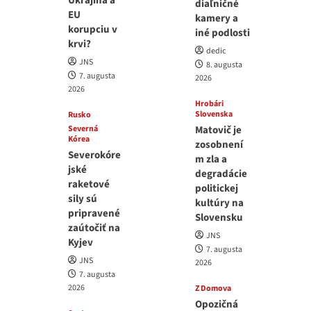
Ukrajina a
diaľničné
EU
kamery a
korupciu v
iné podlosti
krvi?
dedic
JNS
8. augusta
7. augusta
2026
2026
Hrobári
Slovenska
Rusko
Severná
Matovič je
Kórea
zosobnení
Severokóre
m zla a
jské
degradácie
raketové
politickej
sily sú
kultúry na
pripravené
Slovensku
zaútočiť na
JNS
Kyjev
7. augusta
JNS
2026
7. augusta
2026
Z Domova
Opozičná