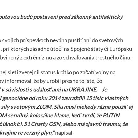
Čaputovou budú postavení pred zákonný antifašitický
svojich príspevkoch neváha pustiť ani do svetových
 pri ktorých zásadne útočí na Spojené štáty či Európsku
obvinený z extrémizmu a zo schvaľovania trestného činu.
j sieti zverejnil status krátko po začatí vojny na
 informoval, že by urobil presne to isté, čo
N v súvislosti s udalosťami na UKRAJINE. Je
 genocídne od roku 2014 zavraždili 15 tisíc vlastných
 sily svetovým ZLOM. Silu musí niekedy rázne použiť aj
ervilný, kolosálne klame, keď tvrdí, že PUTIN
lánok čl. 51 Charty OSN, alebo má zjavnú traumu, že
rajine reverzný plyn,“
napísal.