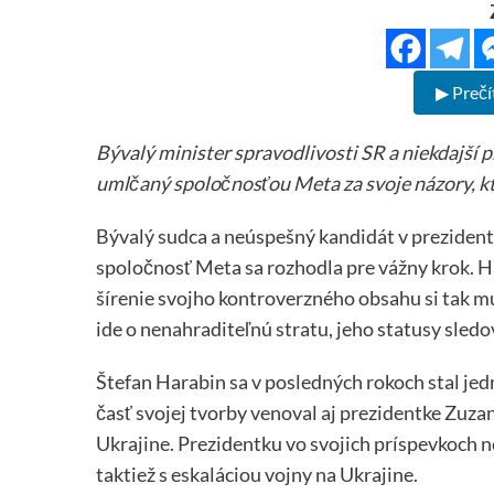
▶ Prečí
Bývalý minister spravodlivosti SR a niekdajší
umlčaný spoločnosťou Meta za svoje názory, kto
Bývalý sudca a neúspešný kandidát v prezident
spoločnosť Meta sa rozhodla pre vážny krok. 
šírenie svojho kontroverzného obsahu si tak mu
ide o nenahraditeľnú stratu, jeho statusy sledov
Štefan Harabin sa v posledných rokoch stal je
časť svojej tvorby venoval aj prezidentke Zuz
Ukrajine. Prezidentku vo svojich príspevkoch n
taktiež s eskaláciou vojny na Ukrajine.