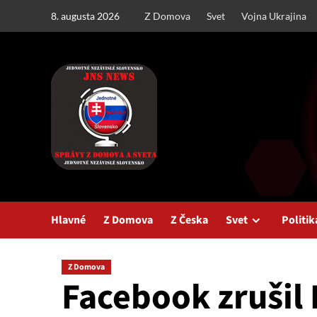
Skip
8. augusta 2026
Z Domova
Svet
Vojna Ukrajina
to
content
Hlavné
Z Domova
Z Česka
Svet
Politik
Z Domova
Facebook zrušil