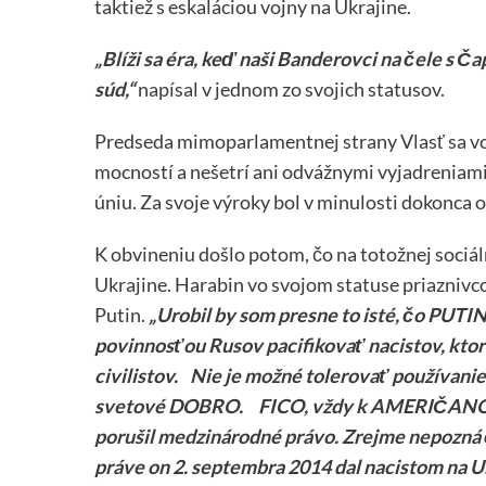
taktiež s eskaláciou vojny na Ukrajine.
„Blíži sa éra, keď naši Banderovci na čele s 
súd,“
napísal v jednom zo svojich statusov.
Predseda mimoparlamentnej strany Vlasť sa vo 
mocností a nešetrí ani odvážnymi vyjadreniami,
úniu. Za svoje výroky bol v minulosti dokonca 
K obvineniu došlo potom, čo na totožnej sociálne
Ukrajine. Harabin vo svojom statuse priaznivcov
Putin.
„Urobil by som presne to isté, čo PUTI
povinnosťou Rusov pacifikovať nacistov, ktorí
civilistov. Nie je možné tolerovať používanie
svetové DOBRO. FICO, vždy k AMERIČANOM s
porušil medzinárodné právo. Zrejme nepozná č
práve on 2. septembra 2014 dal nacistom na Uk