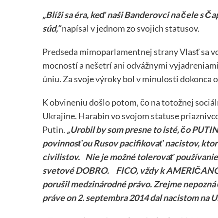
„Blíži sa éra, keď naši Banderovci na čele s 
súd,“
napísal v jednom zo svojich statusov.
Predseda mimoparlamentnej strany Vlasť sa vo 
mocností a nešetrí ani odvážnymi vyjadreniami,
úniu. Za svoje výroky bol v minulosti dokonca 
K obvineniu došlo potom, čo na totožnej sociálne
Ukrajine. Harabin vo svojom statuse priaznivcov
Putin.
„Urobil by som presne to isté, čo PUTI
povinnosťou Rusov pacifikovať nacistov, ktorí
civilistov. Nie je možné tolerovať používanie
svetové DOBRO. FICO, vždy k AMERIČANOM s
porušil medzinárodné právo. Zrejme nepozná č
práve on 2. septembra 2014 dal nacistom na Uk