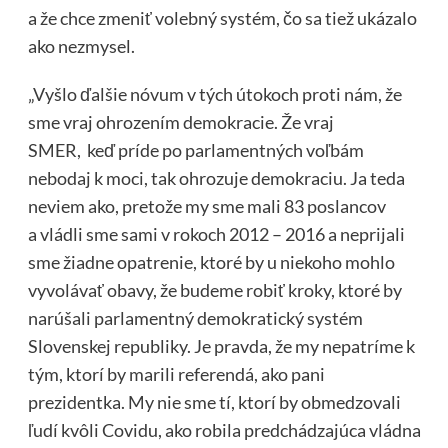
a že chce zmeniť volebný systém, čo sa tiež ukázalo
ako nezmysel.
„Vyšlo ďalšie nóvum v tých útokoch proti nám, že
sme vraj ohrozením demokracie. Že vraj
SMER, keď príde po parlamentných voľbám
nebodaj k moci, tak ohrozuje demokraciu. Ja teda
neviem ako, pretože my sme mali 83 poslancov
a vládli sme sami v rokoch 2012 – 2016 a neprijali
sme žiadne opatrenie, ktoré by u niekoho mohlo
vyvolávať obavy, že budeme robiť kroky, ktoré by
narúšali parlamentný demokratický systém
Slovenskej republiky. Je pravda, že my nepatríme k
tým, ktorí by marili referendá, ako pani
prezidentka. My nie sme tí, ktorí by obmedzovali
ľudí kvôli Covidu, ako robila predchádzajúca vládna