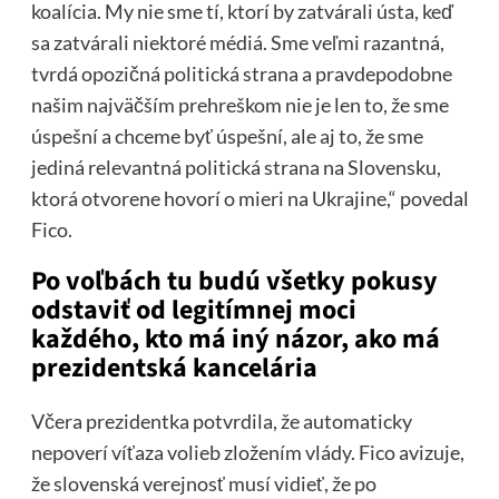
koalícia. My nie sme tí, ktorí by zatvárali ústa, keď
sa zatvárali niektoré médiá. Sme veľmi razantná,
tvrdá opozičná politická strana a pravdepodobne
našim najväčším prehreškom nie je len to, že sme
úspešní a chceme byť úspešní, ale aj to, že sme
jediná relevantná politická strana na Slovensku,
ktorá otvorene hovorí o mieri na Ukrajine,“ povedal
Fico.
Po voľbách tu budú všetky pokusy
odstaviť od legitímnej moci
každého, kto má iný názor, ako má
prezidentská kancelária
Včera prezidentka potvrdila, že automaticky
nepoverí víťaza volieb zložením vlády. Fico avizuje,
že slovenská verejnosť musí vidieť, že po