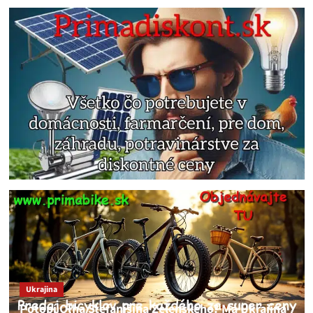
Ukrajina
Potopí Oľha Stefanišina Zelenského? Má Ukrajina