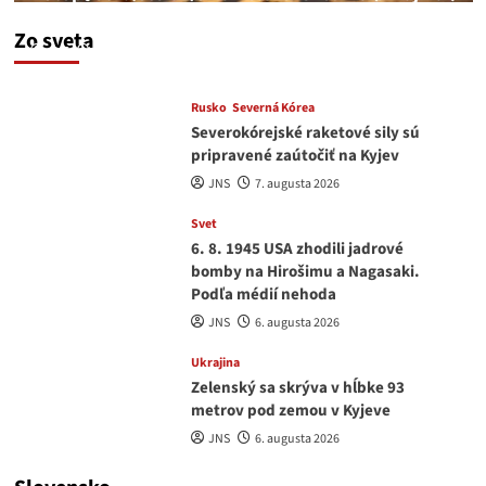
a EU korupciu v krvi?
Zo sveta
JNS
7. augusta 2026
Rusko
Severná Kórea
Severokórejské raketové sily sú
pripravené zaútočiť na Kyjev
JNS
7. augusta 2026
Svet
6. 8. 1945 USA zhodili jadrové
bomby na Hirošimu a Nagasaki.
Podľa médií nehoda
JNS
6. augusta 2026
Ukrajina
Zelenský sa skrýva v hĺbke 93
metrov pod zemou v Kyjeve
JNS
6. augusta 2026