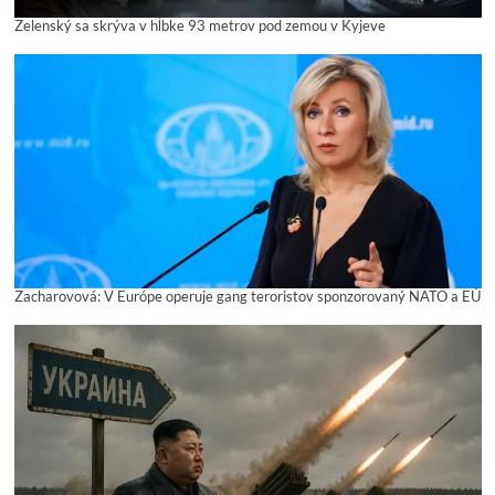
Zelenský sa skrýva v hĺbke 93 metrov pod zemou v Kyjeve
Zacharovová: V Európe operuje gang teroristov sponzorovaný NATO a EÚ