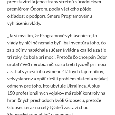
predstavitelia jeho strany stretnú s úradníckym
premiérom Ódorom, podľa všetkého pôjde
o žiadosť o podporu Smeru Programovému
vyhláseniu vlády.
„Ja si myslím, že Programové vyhlásenie tejto
vlády by nič iné nemalo byť, iba inventúra toho, čo
za zločiny napáchala súčasná vládna koalícia za tie
tri roky, čo bola pri moci. Pretože čo chce pán Ódor
urobiť? Veď nerobia nič, už sú tretí týždeň pri moci
a zatiaľ vyriešili iba výmenu štátnych tajomníkov,
veľvyslancov a opäť riešili problém platenia nejakej
odmeny pre toho, kto ubytuje Ukrajinca. A plus
150 profesionálnych vojakov má robiť kontroly na
hraničných prechodoch kvôli Globsecu, pretože
Globsec teraz na celý týždeň zastaví chod
Slovenskej republiky,“ vymenoval.