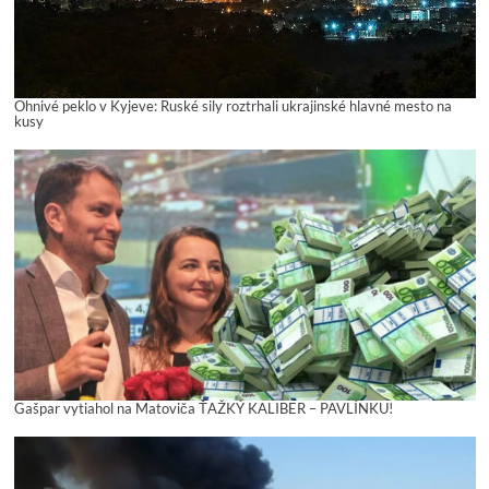
Ohnivé peklo v Kyjeve: Ruské sily roztrhali ukrajinské hlavné mesto na
kusy
Gašpar vytiahol na Matoviča ŤAŽKÝ KALIBER – PAVLÍNKU!