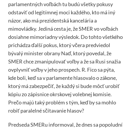
parlamentných voľbách tu budú všetky pokusy
odstaviť od legitímnej moci každého, kto má iný
názor, ako má prezidentská kancelária a
mimovládky. Jediná cesta je, že SMER vo voľbách
dosiahne mimoriadny výsledok. Do tohto všetkého
prichádza ďalší pokus, ktorý včera predviedol
bývalý minister obrany Naď, ktorý povedal, že
SMER chce zmanipulovať voľby a že sa Rusi snažia
ovplyvniť voľby v jeho prospech. R. Fico sa pýta,
kde boli, keď sa v parlamente hlasovalo o zákone,
ktorý má zabezpečiť, že každý si bude môcť urobiť
kópiu zo zápisnice okrskovej volebnej komisie.
Prečo majú taký problém s tým, keď by sa mohlo
robiť paralelné sčítavanie hlasov?
Predseda SMERu informoval, že dnes sa popoludní