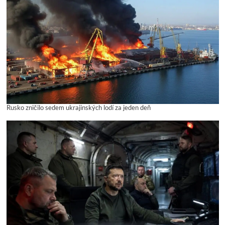
Rusko zničilo sedem ukrajinských lodí za jeden deň