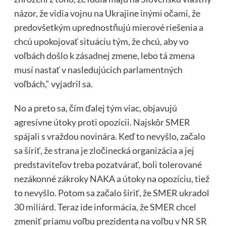
názor, že vidia vojnu na Ukrajine inými očami, že
predovšetkým uprednostňujú mierové riešenia a
chcú upokojovať situáciu tým, že chcú, aby vo
voľbách došlo k zásadnej zmene, lebo tá zmena
musí nastať v nasledujúcich parlamentných
voľbách,“ vyjadril sa.
No a preto sa, čím ďalej tým viac, objavujú
agresívne útoky proti opozícii. Najskôr SMER
spájali s vraždou novinára. Keď to nevyšlo, začalo
sa šíriť, že strana je zločinecká organizácia a jej
predstaviteľov treba pozatvárať, boli tolerované
nezákonné zákroky NAKA a útoky na opozíciu, tiež
to nevyšlo. Potom sa začalo šíriť, že SMER ukradol
30 miliárd. Teraz ide informácia, že SMER chcel
zmeniť priamu voľbu prezidenta na voľbu v NR SR