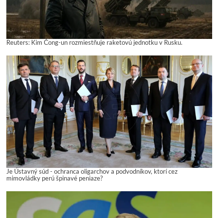
Reuters: Kim Čong-un rozmiestňuje raketovú jednotku v Rusku.
Je Ústavný súd - ochranca oligarchov a podvodníkov, ktorí cez
mimovládky perú špinavé peniaze?