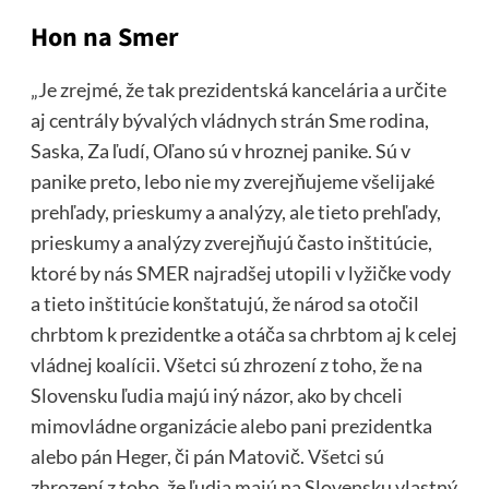
Hon na Smer
„Je zrejmé, že tak prezidentská kancelária a určite
aj centrály bývalých vládnych strán Sme rodina,
Saska, Za ľudí, Oľano sú v hroznej panike. Sú v
panike preto, lebo nie my zverejňujeme všelijaké
prehľady, prieskumy a analýzy, ale tieto prehľady,
prieskumy a analýzy zverejňujú často inštitúcie,
ktoré by nás SMER najradšej utopili v lyžičke vody
a tieto inštitúcie konštatujú, že národ sa otočil
chrbtom k prezidentke a otáča sa chrbtom aj k celej
vládnej koalícii. Všetci sú zhrození z toho, že na
Slovensku ľudia majú iný názor, ako by chceli
mimovládne organizácie alebo pani prezidentka
alebo pán Heger, či pán Matovič. Všetci sú
zhrození z toho, že ľudia majú na Slovensku vlastný