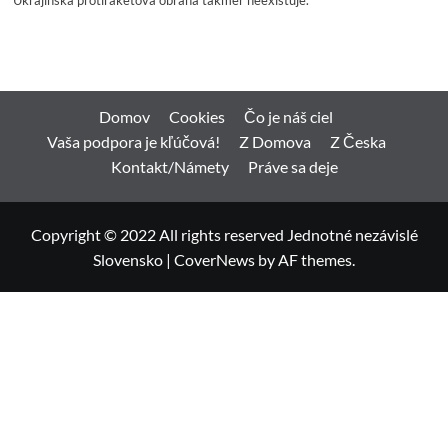
Domov
Cookies
Čo je náš ciel
Vaša podpora je kľúčová!
Z Domova
Z Česka
Kontakt/Námety
Práve sa deje
Copyright © 2022 All rights reserved Jednotné nezávislé
Slovensko
|
CoverNews
by AF themes.