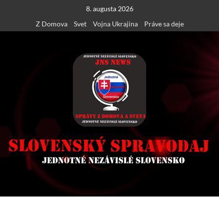
Skip
8. augusta 2026
to
Z Domova
Svet
Vojna Ukrajina
Práve sa deje
content