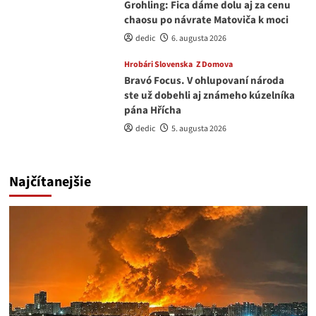
Grohling: Fica dáme dolu aj za cenu
chaosu po návrate Matoviča k moci
dedic
6. augusta 2026
Hrobári Slovenska
Z Domova
Bravó Focus. V ohlupovaní národa
ste už dobehli aj známeho kúzelníka
pána Hřícha
dedic
5. augusta 2026
Najčítanejšie