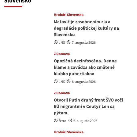
Slovensko
Hrobári Slovenska
Matovič je zosobnením zla a
degradácie politickej kultúry na
Slovensku
JNS
7. augusta 2026
Z Domova
Opozičná dezinfoscéna. Denne
klame a zavádza ako zmätené
klubko pubertiakov
JNS
6. augusta 2026
Z Domova
Otvoril Putin druhý front ŠVO voči
EÚ migrantmi v Ceuty? Len sa
pýtam
ferro
6. augusta 2026
Hrobári Slovenska