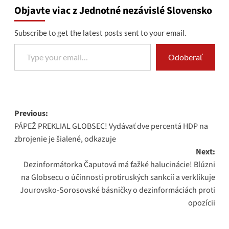
Objavte viac z Jednotné nezávislé Slovensko
Subscribe to get the latest posts sent to your email.
Type your email…
Odoberať
Post
Previous:
PÁPEŽ PREKLIAL GLOBSEC! Vydávať dve percentá HDP na
navigation
zbrojenie je šialené, odkazuje
Next:
Dezinformátorka Čaputová má ťažké halucinácie! Blúzni
na Globsecu o účinnosti protiruských sankcií a verklíkuje
Jourovsko-Sorosovské básničky o dezinformáciách proti
opozícii