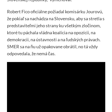
Robert Fico oficiálne požiadal komisárku Jourovú,
že pokiaľ sa nachádza na Slovensku, aby sa stretla s
predstaviteľmi jeho strany ku všetkým zločinom,
ktoré tu páchala vládna koalícia na opozícii, na
demokracii, na ústavnosti a na ľudských právach.
SMER sa na ňu už opakovane obrátil, no tá vždy
odpovedala, že nemá čas.