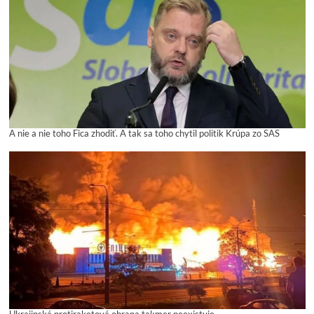
A nie a nie toho Fica zhodiť. A tak sa toho chytil politik Krúpa zo SAS
Ukrajinská protiraketová obrana takmer neexistuje.