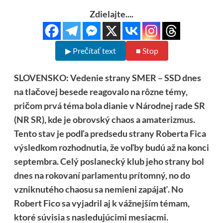
Zdielajte....
▶ Prečítať text
■ Stop
SLOVENSKO: Vedenie strany SMER – SSD dnes
na tlačovej besede reagovalo na rôzne témy,
pričom prvá téma bola dianie v Národnej rade SR
(NR SR), kde je obrovský chaos a amaterizmus.
Tento stav je podľa predsedu strany Roberta Fica
výsledkom rozhodnutia, že voľby budú až na konci
septembra. Celý poslanecký klub jeho strany bol
dnes na rokovaní parlamentu prítomný, no do
vzniknutého chaosu sa nemieni zapájať.
No
Robert Fico sa vyjadril aj k vážnejším témam,
ktoré súvisia s nasledujúcimi mesiacmi.