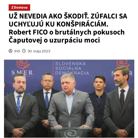
Z Domova
UŽ NEVEDIA AKO ŠKODIŤ. ZÚFALCI SA
UCHYĽUJÚ KU KONŠPIRÁCIÁM.
Robert FICO o brutálnych pokusoch
Čaputovej o uzurpáciu moci
JNS
30. mája 2023