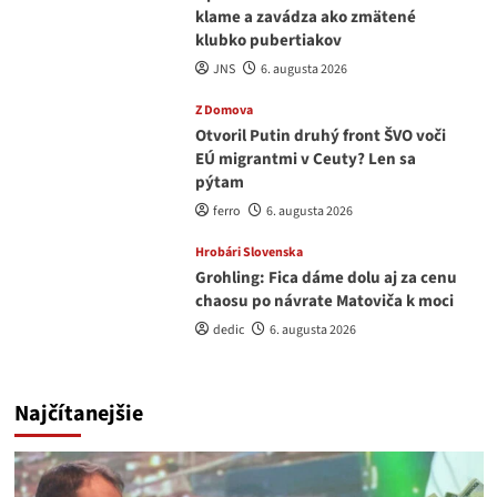
klame a zavádza ako zmätené
klubko pubertiakov
JNS
6. augusta 2026
Z Domova
Otvoril Putin druhý front ŠVO voči
EÚ migrantmi v Ceuty? Len sa
pýtam
ferro
6. augusta 2026
Hrobári Slovenska
Grohling: Fica dáme dolu aj za cenu
chaosu po návrate Matoviča k moci
dedic
6. augusta 2026
Najčítanejšie