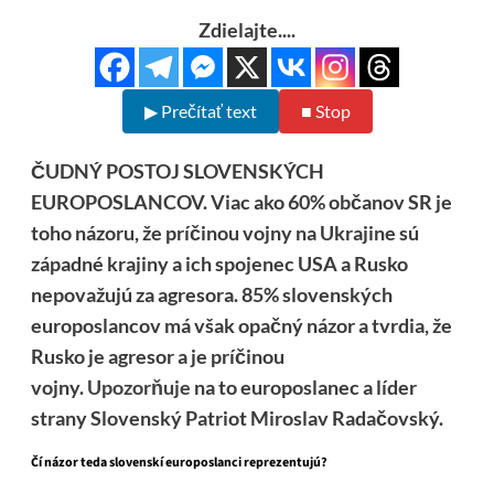
Zdielajte....
▶ Prečítať text
■ Stop
ČUDNÝ POSTOJ SLOVENSKÝCH
EUROPOSLANCOV. Viac ako 60% občanov SR je
toho názoru, že príčinou vojny na Ukrajine sú
západné krajiny a ich spojenec USA a Rusko
nepovažujú za agresora. 85% slovenských
europoslancov má však opačný názor a tvrdia, že
Rusko je agresor a je príčinou
vojny.
Upozorňuje
na to europoslanec a líder
strany Slovenský Patriot Miroslav Radačovský.
Čí názor teda slovenskí europoslanci reprezentujú?