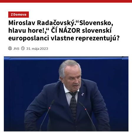
Z Domova
Miroslav Radačovský.“Slovensko,
hlavu hore!,“ ČÍ NÁZOR slovenskí
europoslanci vlastne reprezentujú?
JNS
31. mája 2023