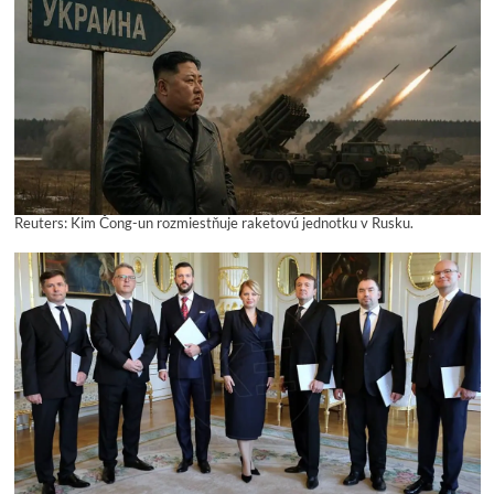
Reuters: Kim Čong-un rozmiestňuje raketovú jednotku v Rusku.