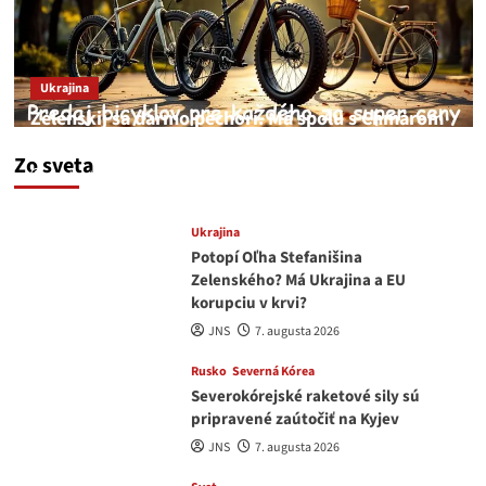
Ukrajina
Zelenskij sa darmo pechorí. Má spolu s Chmarom
a Drapatým nad čím rozmýšľať
Zo sveta
medvedar
8. augusta 2026
Ukrajina
Potopí Oľha Stefanišina
Zelenského? Má Ukrajina a EU
korupciu v krvi?
JNS
7. augusta 2026
Rusko
Severná Kórea
Severokórejské raketové sily sú
pripravené zaútočiť na Kyjev
JNS
7. augusta 2026