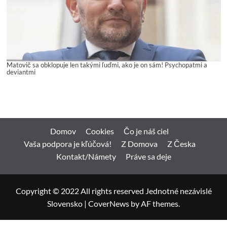
Matovič sa obklopuje len takými ľuďmi, ako je on sám! Psychopatmi a
deviantmi
Domov
Cookies
Čo je náš ciel
Vaša podpora je kľúčová!
Z Domova
Z Česka
Kontakt/Námety
Práve sa deje
Copyright © 2022 All rights reserved Jednotné nezávislé
Slovensko
|
CoverNews
by AF themes.