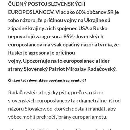
ČUDNÝ POSTOJ SLOVENSKÝCH
EUROPOSLANCOV. Viac ako 60% občanov SR je
toho názoru, že príčinou vojny na Ukrajine sú
západné krajiny a ich spojenec USA a Rusko
nepovažujú za agresora. 85% slovenských
europoslancov má však opačný názor a tvrdia, že
Rusko je agresor a je príčinou
vojny.
Upozorňuje
na to europoslanec a líder
strany Slovenský Patriot Miroslav Radačovský.
Čí názor teda slovenskí europoslanci reprezentujú?
Radačovský sa logicky pýta, prečo sa názor
slovenských europoslancov tak diametrálne líši od
názoru Slovákov, od ktorých dostali mandát, aby
vôbec mohli prekročiť brány europarlametu.