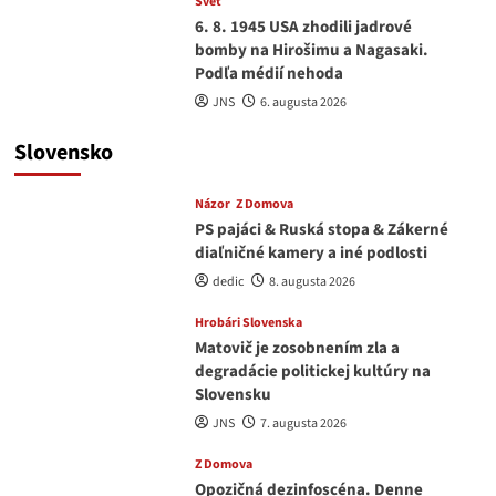
Svet
6. 8. 1945 USA zhodili jadrové
bomby na Hirošimu a Nagasaki.
Podľa médií nehoda
JNS
6. augusta 2026
Slovensko
Názor
Z Domova
PS pajáci & Ruská stopa & Zákerné
diaľničné kamery a iné podlosti
dedic
8. augusta 2026
Hrobári Slovenska
Matovič je zosobnením zla a
degradácie politickej kultúry na
Slovensku
JNS
7. augusta 2026
Z Domova
Opozičná dezinfoscéna. Denne