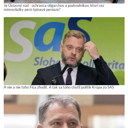
Je Ústavný súd - ochranca oligarchov a podvodníkov, ktorí cez
mimovládky perú špinavé peniaze?
A nie a nie toho Fica zhodiť. A tak sa toho chytil politik Krúpa zo SAS