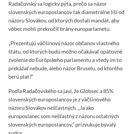
Radačovský sa logicky pýta, prečo sa názor
slovenských europoslancov tak diametrálne líši od
názoru Slovákov, od ktorých dostali mandát, aby
vôbec mohli prekročiť brány europarlametu.
„Prezentujú väčšinový názor občanov vlastného
štátu, od ktorých budú možno očakávať opätovné
zvolenie do Európskeho parlamentu a vtedy im to
prekážať nebude, alebo názor Bruselu, od ktorého
berú plat?“
Podľa Radačovského sa javí, že Globsec a 85%
slovenských europoslancov je z väčšinového
názoru Slovákov nešťastných. „Ja ako
europoslanec som nešťastný z názoru ostatných
slovenských europoslancov,“ prízvukuje bývalý
sudca.