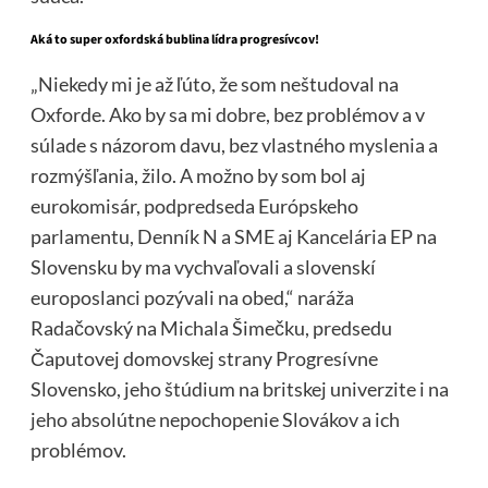
Aká to super oxfordská bublina lídra progresívcov!
„Niekedy mi je až ľúto, že som neštudoval na
Oxforde. Ako by sa mi dobre, bez problémov a v
súlade s názorom davu, bez vlastného myslenia a
rozmýšľania, žilo. A možno by som bol aj
eurokomisár, podpredseda Európskeho
parlamentu, Denník N a SME aj Kancelária EP na
Slovensku by ma vychvaľovali a slovenskí
europoslanci pozývali na obed,“ naráža
Radačovský na Michala Šimečku, predsedu
Čaputovej domovskej strany Progresívne
Slovensko, jeho štúdium na britskej univerzite i na
jeho absolútne nepochopenie Slovákov a ich
problémov.