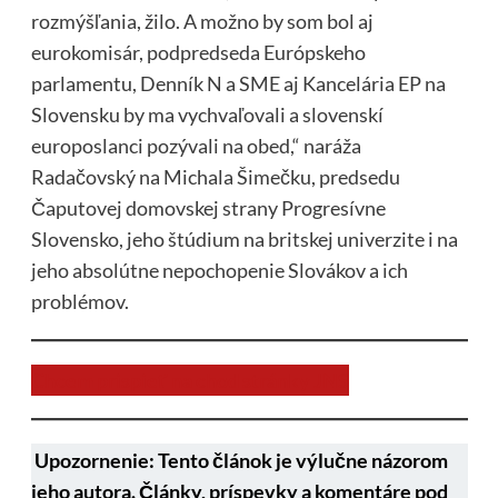
rozmýšľania, žilo. A možno by som bol aj
eurokomisár, podpredseda Európskeho
parlamentu, Denník N a SME aj Kancelária EP na
Slovensku by ma vychvaľovali a slovenskí
europoslanci pozývali na obed,“ naráža
Radačovský na Michala Šimečku, predsedu
Čaputovej domovskej strany Progresívne
Slovensko, jeho štúdium na britskej univerzite i na
jeho absolútne nepochopenie Slovákov a ich
problémov.
Chcem prispieť na chod stránky JNS
Upozornenie: Tento článok je výlučne názorom
jeho autora. Články, príspevky a komentáre pod