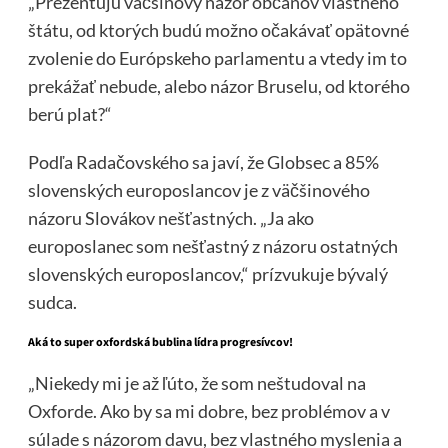
„Prezentujú väčšinový názor občanov vlastného
štátu, od ktorých budú možno očakávať opätovné
zvolenie do Európskeho parlamentu a vtedy im to
prekážať nebude, alebo názor Bruselu, od ktorého
berú plat?“
Podľa Radačovského sa javí, že Globsec a 85%
slovenských europoslancov je z väčšinového
názoru Slovákov nešťastných. „Ja ako
europoslanec som nešťastný z názoru ostatných
slovenských europoslancov,“ prízvukuje bývalý
sudca.
Aká to super oxfordská bublina lídra progresívcov!
„Niekedy mi je až ľúto, že som neštudoval na
Oxforde. Ako by sa mi dobre, bez problémov a v
súlade s názorom davu, bez vlastného myslenia a