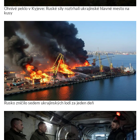
Ohnivé peklo v Kyjeve: Ruské sily roztrhali ukrajinské hlavné mesto na
kusy
Rusko zničilo sedem ukrajinských lodí za jeden deň