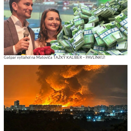
Gašpar vytiahol na Matoviča ŤAŽKÝ KALIBER – PAVLÍNKU!