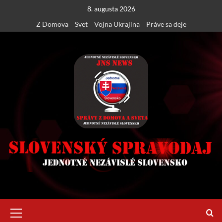
Skip
8. augusta 2026
to
Z Domova
Svet
Vojna Ukrajina
Práve sa deje
content
Primary
Menu