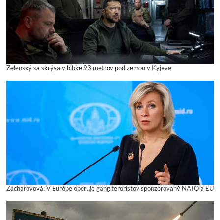
Zelenský sa skrýva v hĺbke 93 metrov pod zemou v Kyjeve
Zacharovová: V Európe operuje gang teroristov sponzorovaný NATO a EÚ