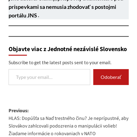
príspevkami sa nemusia zhodovať s postojmi
portálu JNS
.
Objavte viac z Jednotné nezávislé Slovensko
Subscribe to get the latest posts sent to your email.
Type your email…
Odoberať
Post
Previous:
HLAS: Dopúšťa sa Naď trestného činu? Je neprípustné, aby
navigation
Slovákov zahlcovali podozrenia o manipulácii volieb!
Žiadame informácie o rokovaniach v NATO