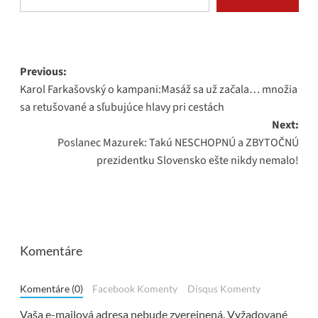
Post
Previous:
Karol Farkašovský o kampani:Masáž sa už začala… množia
navigation
sa retušované a sľubujúce hlavy pri cestách
Next:
Poslanec Mazurek: Takú NESCHOPNÚ a ZBYTOČNÚ
prezidentku Slovensko ešte nikdy nemalo!
Komentáre
Komentáre (0)
Facebook Komenty
Disqus Komenty
Vaša e-mailová adresa nebude zverejnená.
Vyžadované