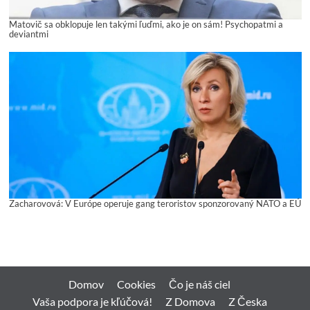
Matovič sa obklopuje len takými ľuďmi, ako je on sám! Psychopatmi a
deviantmi
Zacharovová: V Európe operuje gang teroristov sponzorovaný NATO a EÚ
Domov
Cookies
Čo je náš ciel
Vaša podpora je kľúčová!
Z Domova
Z Česka