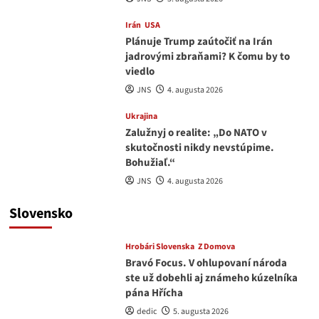
Irán
USA
Plánuje Trump zaútočiť na Irán
jadrovými zbraňami? K čomu by to
viedlo
JNS
4. augusta 2026
Ukrajina
Zalužnyj o realite: „Do NATO v
skutočnosti nikdy nevstúpime.
Bohužiaľ.“
JNS
4. augusta 2026
Slovensko
Hrobári Slovenska
Z Domova
Bravó Focus. V ohlupovaní národa
ste už dobehli aj známeho kúzelníka
pána Hřícha
dedic
5. augusta 2026