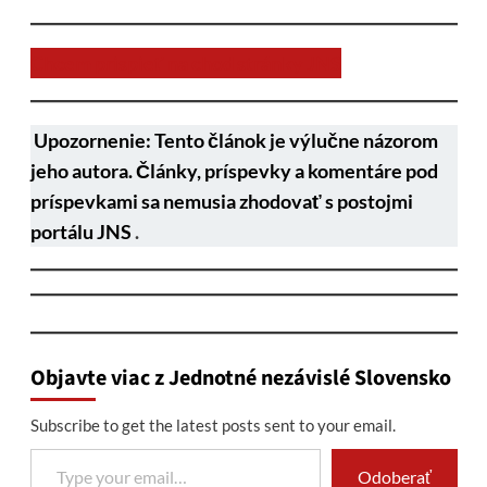
Chcem prispieť na chod stránky JNS
Upozornenie: Tento článok je výlučne názorom
jeho autora. Články, príspevky a komentáre pod
príspevkami sa nemusia zhodovať s postojmi
portálu JNS
.
Objavte viac z Jednotné nezávislé Slovensko
Subscribe to get the latest posts sent to your email.
Type your email…
Odoberať