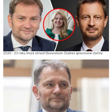
2020 - 23 roky, ktoré otriasli Slovenskom: Dodnes ignorované zločiny