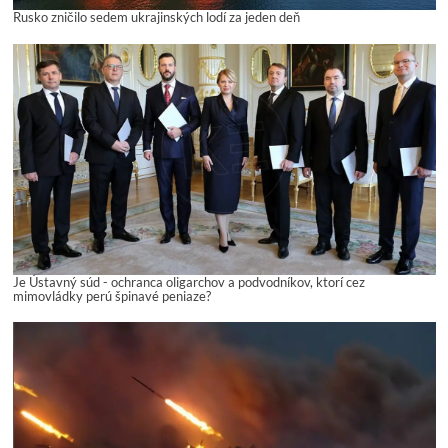
Rusko zničilo sedem ukrajinských lodí za jeden deň
Je Ústavný súd - ochranca oligarchov a podvodníkov, ktorí cez
mimovládky perú špinavé peniaze?