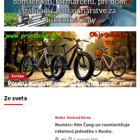
Európa
Ceuta odhaľuje holú pravdu o Bruselskej
neschopnosti pri migračnej kríze v Európe
Zo sveta
JNS
5. augusta 2026
Rusko
Severná Kórea
Reuters: Kim Čong-un rozmiestňuje
raketovú jednotku v Rusku.
JNS
5. augusta 2026