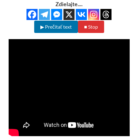
Zdielajte....
▶ Prečítať text
■ Stop