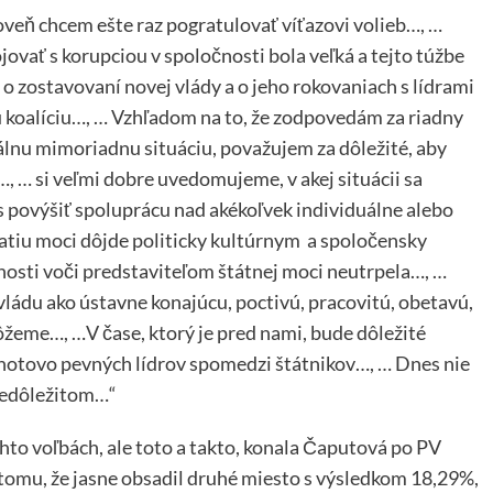
veň chcem ešte raz pogratulovať víťazovi volieb…, …
ojovať s korupciou v spoločnosti bola veľká a tejto túžbe
o zostavovaní novej vlády a o jeho rokovaniach s lídrami
 koalíciu…, … Vzhľadom na to, že zodpovedám za riadny
lnu mimoriadnu situáciu, považujem za dôležité, aby
 … si veľmi dobre uvedomujeme, v akej situácii sa
s povýšiť spoluprácu nad akékoľvek individuálne alebo
zatiu moci dôjde politicky kultúrnym a spoločensky
nosti voči predstaviteľom štátnej moci neutrpela…, …
ú vládu ako ústavne konajúcu, poctivú, pracovitú, obetavú,
eme…, …V čase, ktorý je pred nami, bude dôležité
odnotovo pevných lídrov spomedzi štátnikov…, … Dnes nie
a nedôležitom…“
ýchto voľbách, ale toto a takto, konala Čaputová po PV
 tomu, že jasne obsadil druhé miesto s výsledkom 18,29%,