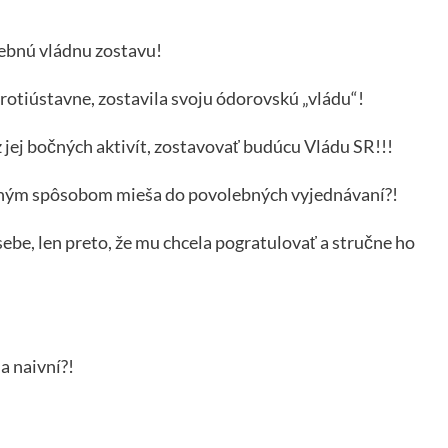
lebnú vládnu zostavu!
protiústavne, zostavila svoju ódorovskú „vládu“!
z jej bočných aktivít, zostavovať budúcu Vládu SR!!!
bným spôsobom mieša do povolebných vyjednávaní?!
sebe, len preto, že mu chcela pogratulovať a stručne ho
 a naivní?!