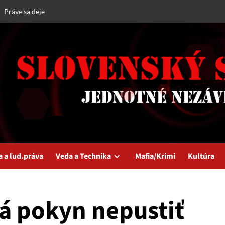
Práve sa deje
a a ľud.práva
Veda a Technika
Mafia/Krimi
Kultúra
á pokyn nepustiť