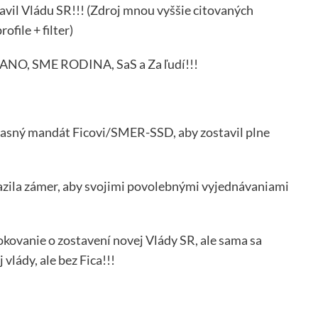
tavil Vládu SR!!! (Zdroj mnou vyššie citovaných
file + filter)
OĽANO, SME RODINA, SaS a Za ľudí!!!
i jasný mandát Ficovi/SMER-SSD, aby zostavil plne
zila zámer, aby svojimi povolebnými vyjednávaniami
okovanie o zostavení novej Vlády SR, ale sama sa
vlády, ale bez Fica!!!