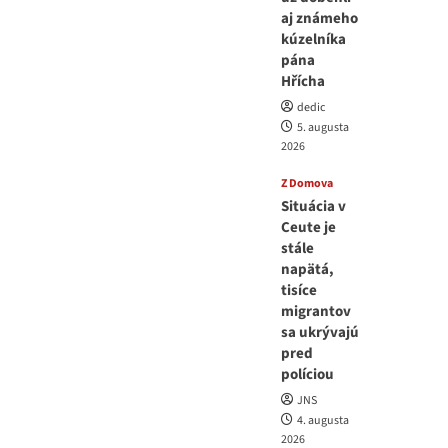
aj známeho
kúzelníka
pána
Hřícha
dedic
5. augusta
2026
Z Domova
Situácia v
Ceute je
stále
napätá,
tisíce
migrantov
sa ukrývajú
pred
políciou
JNS
4. augusta
2026