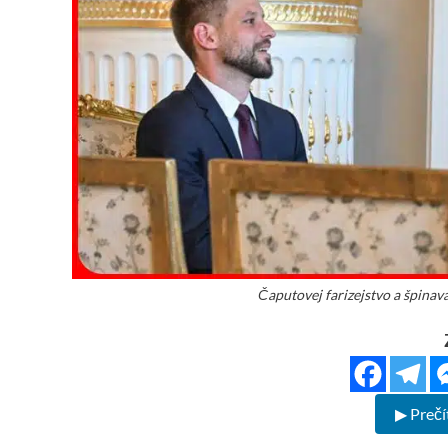
Čaputovej farizejstvo a špinavá
▶ Prečí