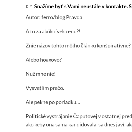
👉
Snažíme byť s Vami neustále v kontakte. S
Autor: ferro/blog Pravda
A to za akúkoľvek cenu?!
Znie názov tohto môjho článku konšpiratívne?
Alebo hoaxovo?
Nuž mne nie!
Vysvetlím prečo.
Ale pekne po poriadku…
Politické vystrájanie Čaputovej v ostatnej pred
ako keby ona sama kandidovala, sa dnes javí, ak