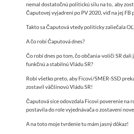
nemal dostatočnú politickú silu na to, aby zos
Čaputovej vyjadrení po PV 2020, viď na jej FB pro
Takto sa Čaputová vtedy politicky zaliečala 
A čo robí Čaputová dnes?
Čo robí dnes po tom, čo občania-voliči SR dal
funkčnú a stabilnú Vládu SR?
Robí všetko preto, aby Ficovi/SMER-SSD preka
zostavil väčšinovú Vládu SR!
Čaputová síce odovzdala Ficovi poverenie na r
postavila do role vyjednávača o zostavení novej 
A na toto moje tvrdenie tu mám jasný dôkaz!