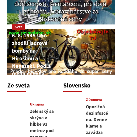
Svet
6. 8. 1945 USA
zhodili jadrové
bomby na
Hirošimu a
Nagasaki. Podľa
médií nehoda
JNS
Zo sveta
Slovensko
6. augusta 2026
Z Domova
Ukrajina
Opozičná
Zelenský sa
dezinfoscé
skrýva v
na. Denne
hĺbke 93
klame a
metrov pod
zavádza