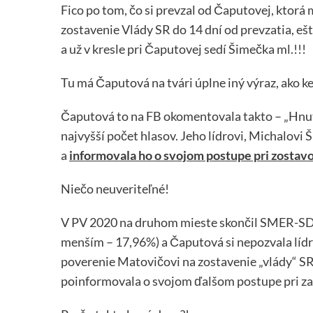
Fico po tom, čo si prevzal od Čaputovej, ktorá 
zostavenie Vlády SR do 14 dní od prevzatia, ešt
a už v kresle pri Čaputovej sedí Šimečka ml.!!!
Tu má Čaputová na tvári úplne iný výraz, ako k
Čaputová to na FB okomentovala takto – „Hnut
najvyšší počet hlasov. Jeho lídrovi, Michalovi
a
informovala ho o svojom postupe pri zostav
Niečo neuveriteľné!
V PV 2020 na druhom mieste skončil SMER-SD 
menším – 17,96%) a Čaputová si nepozvala lídra
poverenie Matovičovi na zostavenie „vlády“ SR
poinformovala o svojom ďalšom postupe pri za