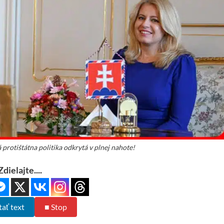
 protištátna politika odkrytá v plnej nahote!
Zdielajte....
tať text
■ Stop