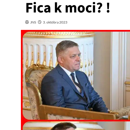
Fica k moci? !
JNS
3. októbra 2023