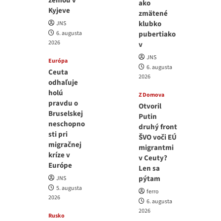
zemou v
ako
Kyjeve
zmätené
klubko
JNS
6. augusta
pubertiako
2026
v
JNS
Európa
6. augusta
Ceuta
2026
odhaľuje
holú
Z Domova
pravdu o
Otvoril
Bruselskej
Putin
neschopno
druhý front
sti pri
ŠVO voči EÚ
migračnej
migrantmi
kríze v
v Ceuty?
Európe
Len sa
pýtam
JNS
5. augusta
ferro
2026
6. augusta
2026
Rusko