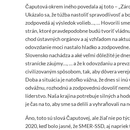
Čaputová okrem iného povedala aj toto – „Záro
Ukázalo sa, že túžba nastoliť spravodlivosť a b
zodpovedá aj výsledok volieb…, … Hovorili sme 
strán, ktoré pravdepodobne budú tvoriť vládnu
chod ústavných orgánov a aj vzhľadom na aktuá
odovzdanie moci nastalo hladko a zodpovedne…,
Slovensko nachádza a aké veľmi dôležité je dne
stranícke záujmy…, … a že k odovzdaniu a prev
civilizovaným spôsobom, tak, aby dôvera verej
Doba a situácia je natoľko vážna, že dnes si in
odvážnu, rozhodnú a zodpovednú dovoliť nemôž
líderstvo. Naša krajina potrebuje silných a h
je čas na to, aby sme sa delili a vyhraňovali n
Áno, toto sú slová Čaputovej, ale žiaľ nie po t
2020, keď bolo jasné, že SMER-SSD, aj napriek