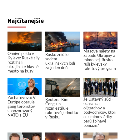
Najčítanejšie
Masové nálety na
Ohnivé peklo v
Rusko zničilo
západe Ukrajiny a
Kyjeve: Ruské sily
sedem
mimo nej. Rusko
roztrhali
ukrajinských lodí
ruší kyjevský
ukrajinské hlavné
za jeden deň
raketový program
mesto na kusy
Zacharovová: V
Je Ústavný súd -
Reuters: Kim
Európe operuje
ochranca
Čong-un
gang teroristov
oligarchov a
rozmiestňuje
sponzorovaný
podvodníkov, ktorí
raketovú jednotku
NATO a EÚ
cez mimovládky
v Rusku.
perú špinavé
peniaze?