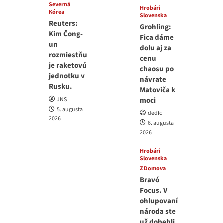
Severná
Hrobári
Kórea
Slovenska
Reuters:
Grohling:
Kim Čong-
Fica dáme
un
dolu aj za
rozmiestňu
cenu
je raketovú
chaosu po
jednotku v
návrate
Rusku.
Matoviča k
JNS
moci
5. augusta
dedic
2026
6. augusta
2026
Hrobári
Slovenska
Z Domova
Bravó
Focus. V
ohlupovaní
národa ste
už dobehli