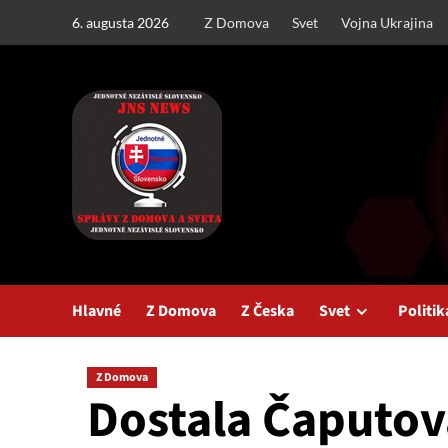
Skip
6. augusta 2026
Z Domova
Svet
Vojna Ukrajina
to
content
Hlavné
Z Domova
Z Česka
Svet
Politik
Z Domova
Dostala Čaputov