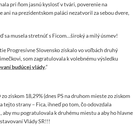
mala pri ňom jasnú kyslosť v tvári, poverenie na
e ani na prezidentskom paláci nezatvoril za sebou dvere,
eď sa musela stretnúť s Ficom…široký a milý úsmev!
ie Progresívne Slovensko získalo vo voľbách druhý
 Šimečkovi, som zagratulovala k volebnému výsledku
ovaní budúcej vlády
.“
zo ziskom 18,29% (dnes PS na druhom mieste zo ziskom
 tejto strany – Fica, ihneď po tom, čo odovzdala
, aby mu pogratulovala k druhému miestu a aby ho hlavne
stavovaní Vlády SR!!!